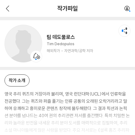
팀 데도풀로스
작가파일
해외작가
자연과학/공학 저자
팀 데도풀로스
Tim Dedopulos
해외작가
자연과학/공학 저자
작가 소개
영국 추리 퀴즈의 거장이라 불리며, 영국 런던대학(UCL)에서 인류학을
전공했다. 그는 퀴즈와 퍼즐 풀기는 인류 공통의 오래된 오락거리라고 말
하며 유쾌하고 흥미로운 콘텐츠 창작에 몰두해왔다. 그 결과 픽션과 논픽
션 분야를 넘나드는 40여 권의 추리관련 저서를 출간했다. 특히 치밀한 논
리와 놀라운 반전을 내세운 추리 분야 도서를 매력적으로 집필하여, 추리
소설 마니아들에게 많은 사랑을 받았다. 주요 저서로는 《셜록 홈즈 추리파