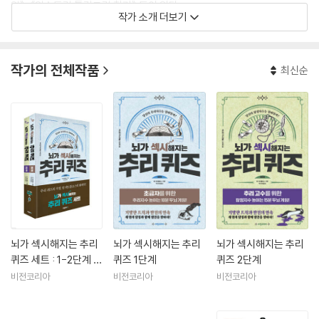
일》, 《익스트림 틀린그림 찾기》 등이 있다.
작가 소개 더보기
작가의 전체작품
최신순
뇌가 섹시해지는 추리
뇌가 섹시해지는 추리
뇌가 섹시해지는 추리
퀴즈 세트 : 1-2단계 세
퀴즈 1단계
퀴즈 2단계
트
비전코리아
비전코리아
비전코리아