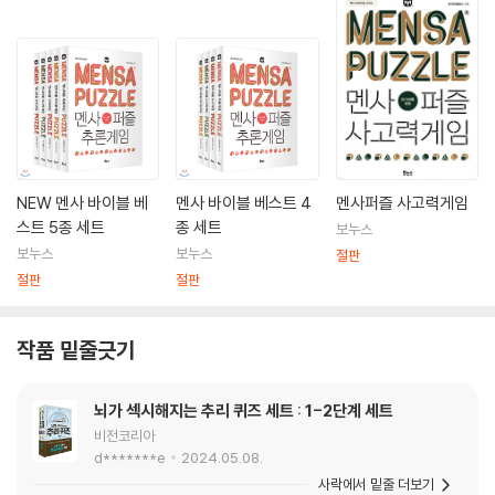
NEW 멘사 바이블 베
멘사 바이블 베스트 4
멘사퍼즐 사고력게임
스트 5종 세트
종 세트
보누스
보누스
보누스
절판
절판
절판
작품 밑줄긋기
뇌가 섹시해지는 추리 퀴즈 세트 : 1-2단계 세트
비전코리아
d*******e
2024.05.08.
사락에서 밑줄 더보기