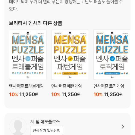
데이트되며 누가 더 빨리 푸는지 경쟁하는 고난도 퍼즐도 풀어볼 수
있다.
브리티시 멘사
의 다른 상품
멘사퍼즐 트래블게임
멘사퍼즐 패턴게임
멘사퍼즐 로직게임
10
11,250
10
11,250
10
11,250
%
%
%
원
원
원
저
팀 데도풀로스
관심작가 알림신청