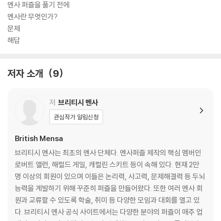
멘사 퍼즐을 풀기 전에
멘사란 무엇인가?
문제
해답
저자 소개
9
저
브리티시 멘사
관심작가 알림신청
British Mensa
브리티시 멘사는 최초의 멘사 단체다. 멘사퍼즐 제작의 핵심 멤버인
로버트 앨런, 해럴드 게일, 캐럴린 스키트 등이 속해 있다. 현재 2만
명 이상의 회원이 있으며 이들은 논리력, 사고력, 문제해결력 등 두뇌
능력을 계발하기 위해 꾸준히 퍼즐을 만들어왔다. 또한 여러 멘사 회
원과 교류할 수 있도록 학술, 취미 등 다양한 모임과 대회를 열고 있
다. 브리티시 멘사 공식 사이트에서는 다양한 분야의 퍼즐이 매주 업