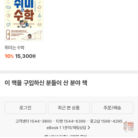
계를 논리적으로 따져보고 추론해 정답을 이끌어내는 지적 활동으로 인지
기능을 강화하는 효과도 있다. 기억력이 저하되는 디지털 치매 환자가 늘
어나는 만큼 퍼즐 활동이 더욱 주목받고 있으며 치매 예방과 두뇌 계발의
가장 대표적인 도구로 활용되고 있다.
《멘사퍼즐 아이큐게임》에는 논리적 사고를 키워주는 퍼즐은 물론 부등호
스도쿠, 로직 퍼즐 등 숫자 감각을 깨우는 퍼즐까지 다양한 문제들을 담았
취미는 수학
다. 자주 풀어왔던 퍼즐의 유형은 물론 어떤 문제인지 파악하는 데 시간을
10
15,300
%
원
쏟아야 하는 퍼즐도 만날 수 있다. 퍼즐을 하나하나 해결해가는 동안 스스
로를 시험하면서도 지적 쾌락을 느낄 수 있는 시간이 될 것이다. 어떤 퍼즐
은 파악하려면 문제와 그림, 단서를 여러 번 읽고 이해하는 데 시간이 들겠
지만 까다로워 보인다고 해서 그냥 지나치지 말자. 오히려 이러한 문제들
이 책을 구입하신 분들이 산 분야 책
이 우리 두뇌에 호기심을 불러일으키는 지적인 쾌감이 되기 때문이다.
퍼즐은 모두 3D 그림으로 제작되었다. 수평과 수직, 행과 열이 어색하게
느껴질 순간이 찾아오더라도 당황하지 말자. 직관적으로 이해하는 규칙을
로그인
최근 본 상품
주문/배송
때론 낯설게 바라보는 훈련도 두뇌 계발에 도움이 되기 때문이다. 두뇌 능
력은 신체 노화가 진행된다고 해서 퇴화하지 않는다. 두뇌가 자극을 받지
고객센터 1544-3800
티켓 1544-6399
중고샵 1566-4295
않아 퇴화하는 것이다. 따라서 치매를 예방하고 두뇌를 건강하게 유지하려
eBook 1:1문의/채팅상담
면 꾸준히 자극하고 활성화하는 노력이 필요하다.
예스이십사(주) 사업자 정보