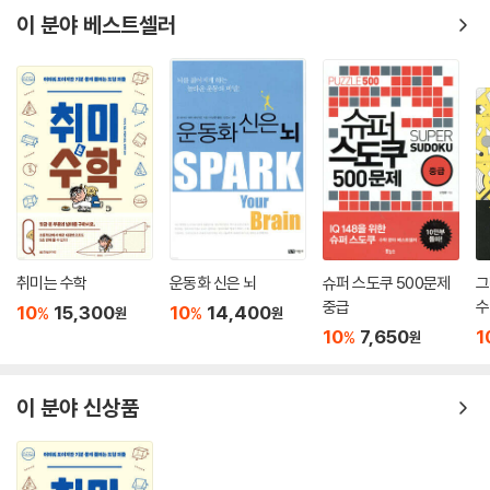
독자가 답을 잘 찾아가도록 안내하는 것 또한 퍼즐 설계자가 고려해야 할
이 분야 베스트셀러
부분이다. 멘사는 바로 이 퍼즐 설계에서 세계 최고 권위를 자랑한다. 누구
에게나 있는 잠재 능력을 깨우고 두뇌를 계발하기 위해 오랜 시간 다양한
퍼즐을 개발해왔다.
또한 이 책의 저자 팀 데도풀로스는 넓은 인문학적 지식을 기반으로, 재치
있고 날카로운 논리가 돋보이는 퍼즐을 만드는 전문가로 국내에서도 그 명
성을 이어오고 있다. 수식에서 사라진 부호를 추리하며 창의력을 키우고,
제멋대로 움직이는 도형의 다음 그림을 유추하며 논리력을 키워보자. 전개
도를 비교해 같은 주사위를 찾는 문제로 공간지각능력까지 기를 수 있다.
이처럼 다양한 유형의 퍼즐이 담겨 있는 건 물론 같은 원리를 활용하더라
도 문제마다 색다르게 풀어내 끝까지 지루하지 않게 풀 수 있다. 그림을 입
취미는 수학
운동화 신은 뇌
슈퍼 스도쿠 500문제
그
체적으로 표현해 퍼즐에 재미를 더한 것은 덤이다. 문제 하나를 끝까지 풀
중급
수
10
15,300
10
14,400
%
%
원
원
어내는 동안 집중력은 물론 사고력도 커질 것이다.
10
7,650
1
%
원
《멘사퍼즐 아이큐게임》
이 분야 신상품
두뇌를 자극해 지적 쾌감을 높이다
멘사퍼즐은 지적 잠재력을 발견하기 위해 만들어진 아이큐 테스트와 같은
원리로 제작되었다. 퍼즐은 문제에서 단서를 찾아 복잡하게 얽혀 있는 관