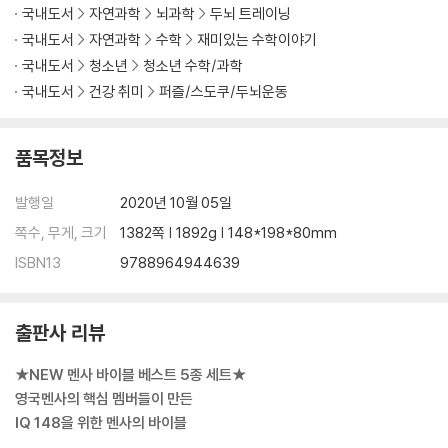
국내도서
자연과학
뇌과학
두뇌 트레이닝
국내도서
자연과학
수학
재미있는 수학이야기
국내도서
청소년
청소년 수학/과학
국내도서
건강 취미
퍼즐/스도쿠/두뇌운동
품목정보
발행일
2020년 10월 05일
쪽수, 무게, 크기
1382쪽 | 1892g | 148*198*80mm
ISBN13
9788964944639
출판사 리뷰
★NEW 멘사 바이블 베스트 5종 세트★
영국멘사의 핵심 멤버들이 만든
IQ 148을 위한 멘사의 바이블