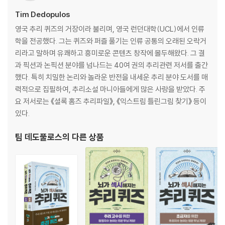
Tim Dedopulos
영국 추리 퀴즈의 거장이라 불리며, 영국 런던대학(UCL)에서 인류
학을 전공했다. 그는 퀴즈와 퍼즐 풀기는 인류 공통의 오래된 오락거
리라고 말하며 유쾌하고 흥미로운 콘텐츠 창작에 몰두해왔다. 그 결
과 픽션과 논픽션 분야를 넘나드는 40여 권의 추리관련 저서를 출간
했다. 특히 치밀한 논리와 놀라운 반전을 내세운 추리 분야 도서를 매
력적으로 집필하여, 추리소설 마니아들에게 많은 사랑을 받았다. 주
요 저서로는 《셜록 홈즈 추리파일》, 《익스트림 틀린그림 찾기》 등이
있다.
팀 데도풀로스
의 다른 상품