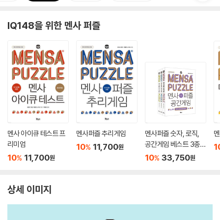
IQ148을 위한 멘사 퍼즐
멘사 아이큐 테스트 프
멘사퍼즐 추리게임
멘사퍼즐 숫자, 로직,
멘
리미엄
공간게임 베스트 3종
10
11,700
1
%
원
세트
10
11,700
10
33,750
%
%
원
원
상세 이미지