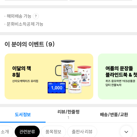
해외배송 가능
문화비소득공제 가능
이 분야의 이벤트
9
리뷰/한줄평
도서정보
배송/반품/교환
1
 소개
관련분류
품목정보
출판사 리뷰