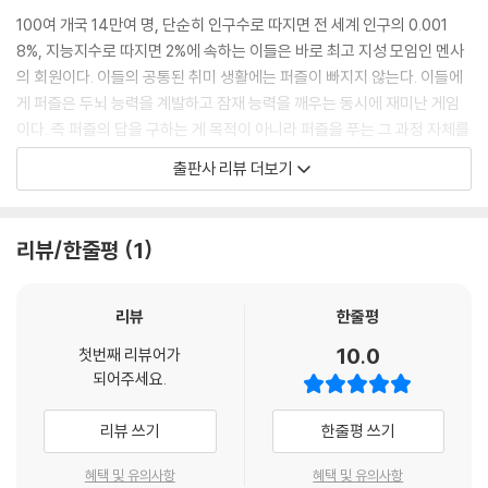
100여 개국 14만여 명, 단순히 인구수로 따지면 전 세계 인구의 0.001
8%, 지능지수로 따지면 2%에 속하는 이들은 바로 최고 지성 모임인 멘사
의 회원이다. 이들의 공통된 취미 생활에는 퍼즐이 빠지지 않는다. 이들에
게 퍼즐은 두뇌 능력을 계발하고 잠재 능력을 깨우는 동시에 재미난 게임
이다. 즉 퍼즐의 답을 구하는 게 목적이 아니라 퍼즐을 푸는 그 과정 자체를
즐기고, 지적 즐거움을 느끼는 것이다.
출판사 리뷰 더보기
퍼즐을 좋아하는 이들이라도 ‘멘사’라는 권위와 어려울 것 같은 편견 때문
에 도전하지 않는 사람들이 많다. 하지만 멘사퍼즐도 결국은 두뇌게임이
다. 퍼즐을 진정으로 즐길 수 있는 여러분이라면 멘사퍼즐의 진짜 매력을
리뷰/한줄평
1
느낄 수 있을 것이다. 새롭게 선보이는‘NEW 멘사 바이블 베스트 5종 세
트’에 수록된 퍼즐에 도전해보자. 두뇌에 지적 자극을 주는 것은 물론 여러
분의 천재성을 깨워줄 것이다.
리뷰
한줄평
10.0
첫번째 리뷰어가
《멘사퍼즐 논리게임》
되어주세요.
문제해결력과 논리력을 키우다
리뷰 쓰기
한줄평 쓰기
멘사퍼즐은 논리력, 사고력, 문제해결력 등 두뇌 능력을 계발하기 위해 만
들어진 문제다. 퍼즐을 해결하는 데 가장 기초가 되는 능력은 논리력이다.
혜택 및 유의사항
혜택 및 유의사항