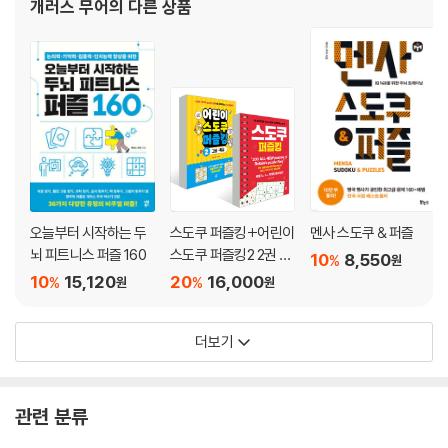
개러스 무어
의 다른 상품
천재가 된다』 등이 있다
오늘부터 시작하는 두
스도쿠 퍼즐킹+어린이
멘사 스도쿠 & 퍼즐
뇌 피트니스 퍼즐 160
스도쿠 퍼즐킹2 2권 세
10
8,550
%
원
트
10
15,120
20
16,000
%
%
원
원
더보기
관련 분류