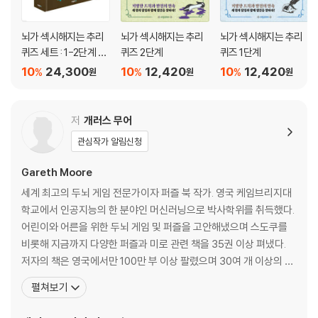
뇌가 섹시해지는 추리
뇌가 섹시해지는 추리
뇌가 섹시해지는 추리
퀴즈 세트 : 1-2단계 세
퀴즈 2단계
퀴즈 1단계
트
10
24,300
10
12,420
10
12,420
%
%
%
원
원
원
저
개러스 무어
관심작가 알림신청
Gareth Moore
세계 최고의 두뇌 게임 전문가이자 퍼즐 북 작가. 영국 케임브리지대
학교에서 인공지능의 한 분야인 머신러닝으로 박사학위를 취득했다.
어린이와 어른을 위한 두뇌 게임 및 퍼즐을 고안해냈으며 스도쿠를
비롯해 지금까지 다양한 퍼즐과 미로 관련 책을 35권 이상 펴냈다.
저자의 책은 영국에서만 100만 부 이상 팔렸으며 30여 개 이상의 언
어로 번역되어 세계적인 인기를 끌고 있다. 대표 저서로는 『퍼즐 게임
펼쳐보기
북』, 『점 잇기 컬러링』, 『수학 천재를 만드는 두뇌 트레이닝』, 『판타스
틱 미로 여행』, 『40일 만에 두뇌력 천재가 된다』, 『40일 만에 기억력