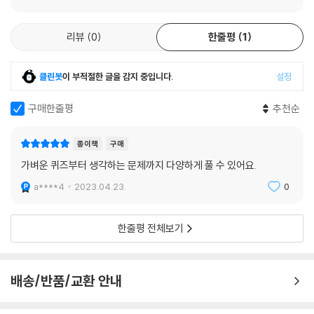
문제에 등장하는 조건들의 연관 관계, 즉 구조를 파악해야 답을 찾을 수 있
기 때문이다. 문제 풀이의 핵심은 규칙 찾기로, 답을 찾으려면 우선 규칙을
리뷰
0
한줄평
1
파악해야 한다. 도형, 숫자, 문자 등 반복적으로 등장하는 패턴이 있는지 살
펴보자. 패턴을 찾았다면 어떠한 원리로 이어지는지 분석한다. 최초의 멘
사인 브리티시 멘사가 만든 퍼즐을 풀다 보면 자연스레 두뇌를 계발할 수
클린봇
이 부적절한 글을 감지 중입니다.
설정
있다.
역사, 과학, 예술 등 넓은 분야의 지식을 쌓는 문제부터 숫자와 알파벳 단서
구매한줄평
추천순
로 이름을 추리해 맞히는 문제 등 수학적 사고, 언어추리, 공간지각 영역을
넘나드는 문제가 가득하다. 문제를 새로운 시각으로 바라보고 상상력을 발
종이책
구매
휘해보자. 또한 책에 적힌 풀이 방법 외에 또 어떠한 방법이 있는지, 더 효
가벼운 퀴즈부터 생각하는 문제까지 다양하게 풀 수 있어요.
율적인 방법이 있는지 끊임없이 고민해보자. 해답을 찾으며 문제해결력을
a****4
2023.04.23.
0
기르고 규칙을 파악하는 동안 논리력을 키울 수 있다.
《멘사퍼즐 사고력게임》
한줄평 전체보기
집중력과 사고력을 키우다
퍼즐은 치밀하게 설계된 문제의 메커니즘을 이해하고 다양한 시각으로 답
배송/반품/교환 안내
을 추론하는 훈련이다. 퍼즐을 푸는 동안 두뇌의 다양한 사고 영역을 자극
하도록 설계되어 있기 때문에 답만큼이나 풀이 과정도 중요하다. 따라서