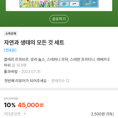
공유하기
소득공제
자연과 생태의 모든 것 세트
전4권
클레르 르쾨브르
로라 놀스
스테파니 르뒤
스테판 프라티니
레베카 E.
허쉬
글
외 9명
풀과바람
2023.07.31.
첫번째 리뷰어가 되어주세요
판매지수
12
50,000
원
10
45,000
YES포인트
2,500원 (5%)