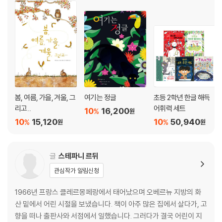
봄, 여름, 가을, 겨울, 그
여기는 정글
초등 2학년 한글 해득
리고...
어휘력 세트
10
16,200
%
원
10
15,120
10
50,940
%
%
원
원
글
스테파니 르뒤
관심작가 알림신청
1966년 프랑스 클레르몽페랑에서 태어났으며 오베르뉴 지방의 화
산 밑에서 어린 시절을 보냈습니다. 책이 아주 많은 집에서 살다가, 고
향을 떠나 출판사와 서점에서 일했습니다. 그러다가 결국 어린이 지