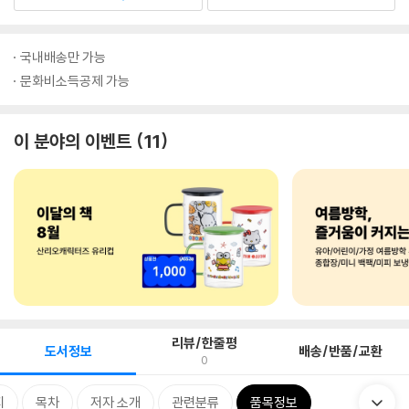
국내배송만 가능
문화비소득공제 가능
이 분야의 이벤트
11
리뷰/한줄평
도서정보
배송/반품/교환
0
지
목차
저자 소개
관련분류
품목정보