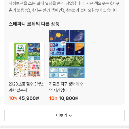
식정보책을 쓰는 일에 열정을 쏟게 되었답니다. 지은 책으로는 《지구
촌의 불평등》, 《지구 환경 챔피언》, 《동물과 놀아요》 등이 있습니다.
스테파니 르뒤
의 다른 상품
2023 초등 필수 3학년
지금은 지구 생태계 수
과학 필독서
업 시간입니다
10
45,900
10
10,800
%
%
원
원
더보기