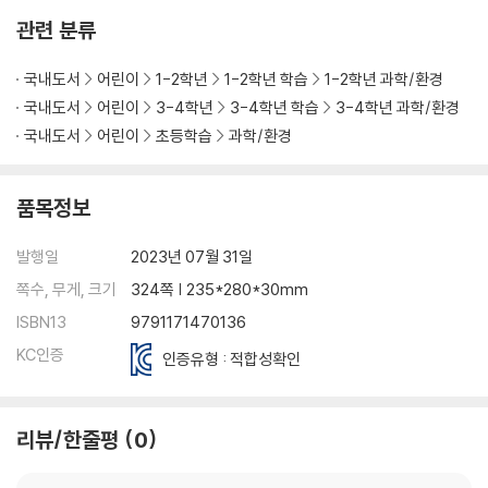
관련 분류
국내도서
어린이
1-2학년
1-2학년 학습
1-2학년 과학/환경
국내도서
어린이
3-4학년
3-4학년 학습
3-4학년 과학/환경
국내도서
어린이
초등학습
과학/환경
품목정보
발행일
2023년 07월 31일
쪽수, 무게, 크기
324쪽 | 235*280*30mm
ISBN13
9791171470136
KC인증
인증유형 : 적합성확인
리뷰/한줄평
0