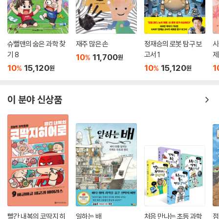
슈뻘맨의 숨은 과학 찾
재주 많은 손
정재승의 로봇 탐구 보
시
기 8
고서 1
제
10
11,700
%
원
10
15,120
10
15,120
1
%
%
원
원
이 분야 신상품
빨간 내복의 코딱지 히
일하는 배
처음 만나는 초등 과학
점