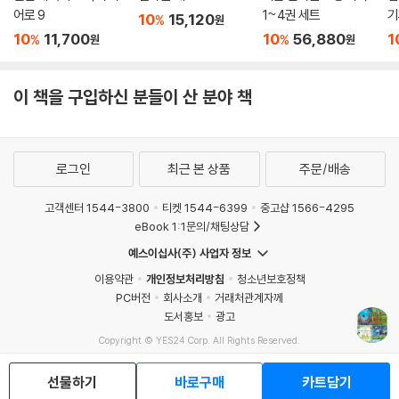
어로 9
1~4권 세트
기
10
15,120
%
원
10
11,700
10
56,880
1
%
%
원
원
이 책을 구입하신 분들이 산 분야 책
로그인
최근 본 상품
주문/배송
고객센터 1544-3800
티켓 1544-6399
중고샵 1566-4295
eBook 1:1문의/채팅상담
예스이십사(주) 사업자 정보
이용약관
개인정보처리방침
청소년보호정책
PC버전
회사소개
거래처관계자께
도서홍보
광고
Copyright © YES24 Corp. All Rights Reserved.
MATOM7
선물하기
바로구매
카트담기