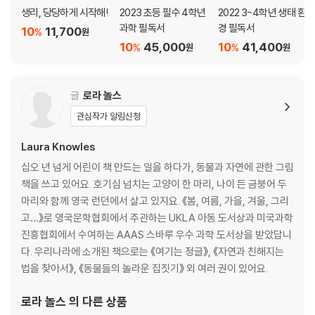
생리, 당당하게 시작해!
2023 초등 필수 4학년
2022 3-4학년 생태 환
과학 필독서
경 필독서
10
11,700
%
원
10
45,000
10
41,400
%
%
원
원
글
로라 놀스
관심작가 알림신청
Laura Knowles
십오 년 넘게 어린이 책 만드는 일을 하다가, 동물과 자연에 관한 그림
책을 쓰고 있어요. 호기심 넘치는 고양이 한 마리, 나이 든 금붕어 두
마리와 함께 영국 런던에서 살고 있지요. 《봄, 여름, 가을, 겨울, 그리
고…》로 영국문학협회에서 주관하는 UKLA 아동 도서상과 미국과학
진흥협회에서 수여하는 AAAS 스바루 우수 과학 도서상을 받았답니
다. 우리나라에 소개된 책으로는 《여기는 정글》, 《자연과 친해지는
법을 찾아서》, 《동물들의 놀라운 집짓기》 외 여러 권이 있어요.
로라 놀스
의 다른 상품