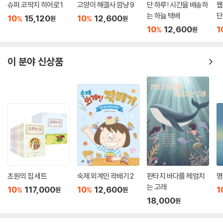
슈퍼 코딱지 히어로 1
고양이 해결사 깜냥 9
단 하루! 시간을 배송하
웹
는 하늘 택배
단
10
15,120
10
12,600
%
%
원
원
10
12,600
1
%
원
이 분야 신상품
초원의 집 세트
숙제 외계인 곽배기 2
판타지 바다를 헤엄치
명
는 고래
10
117,000
10
12,600
1
%
%
원
원
18,000
원