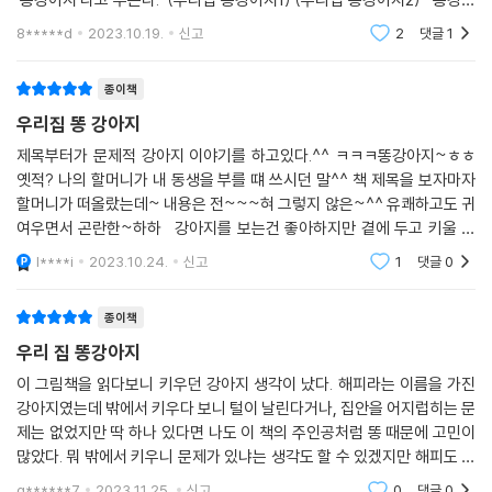
똥강아지는 깨끗한 기저귀만 남겨 놓고 어디론가 사라져요. 더는 보호자에
지를 위해 병원도 가보고, 여러가지 상담도 받는 주인공 똥강아지는 결국
8*****d
2023.10.19.
신고
2
댓글
1
게 폐를 끼치기도 싫고, 자존심도 상했을 거예요. 보호자는 혼비백산해 거
어떻게
리를 뛰어다니며 똥강아지를 찾아요. 사람들이 바글바글한 거리 속, 똥강
종이책
아지는 어디로 사라진 걸까요? 그때 누군가가 비명을 질러요. 방금 싸서 따
우리집 똥 강아지
끈한 똥을 밟은 거예요. 조금 떨어진 곳에서 또 다른 사람도! 세 번째 사람
도! 똥강아지는 걸어 다니면서 도시 곳곳에 단서를 남겼어요. 단서를 찾아
제목부터가 문제적 강아지 이야기를 하고있다.^^ ㅋㅋㅋ똥강아지~ㅎㅎ
간 길 끝에는 두루마리 휴지들이 성처럼 쌓인 공장이 있었지요. 이곳에서
옛적? 나의 할머니가 내 동생을 부를 떄 쓰시던 말^^ 책 제목을 보자마자
할머니가 떠올랐는데~ 내용은 전~~~혀 그렇지 않은~^^ 유쾌하고도 귀
둘은 다시 만나 화해할 수 있을까요?
여우면서 곤란한~하하 강아지를 보는건 좋아하지만 곁에 두고 키울 수
없는 나 이기에 어떤 고충일지 머리로만 이해하는 반려견의 배변문제... 주
똥 문제를 해결하기 위해서라면…! 웃음이 터져 나오는 다양한 시도
l****i
2023.10.24.
신고
1
댓글
0
위에 반려견을 키
보호자와 똥강아지는 똥 문제를 해결하기 위해 여러 전문가를 만나러 다닙
종이책
니다. 인간과 동물을 다 보는 가정의학과 의사를 찾아가 똥강아지 배 속에
우리 집 똥강아지
서 무슨 일이 일어나는지 사진을 찍어 보지만 아무 이상 없다는 결과를 듣
이 그림책을 읽다보니 키우던 강아지 생각이 났다. 해피라는 이름을 가진
고, 영양사로부터 엄격한 식단 관리를 해 보라는 말에 먹기 싫은 채소를 일
강아지였는데 밖에서 키우다 보니 털이 날린다거나, 집안을 어지럽히는 문
주일 동안 먹어 보기도 해요. 이어서 둘은 텔레비전 광고를 보고서 불안을
제는 없었지만 딱 하나 있다면 나도 이 책의 주인공처럼 똥 때문에 고민이
날려 준다는 요가 수업을 받으러 가고, 그럼에도 변화가 없자 절망에 빠집
많았다. 뭐 밖에서 키우니 문제가 있냐는 생각도 할 수 있겠지만 해피도 똥
니다. 물론, 절망에 빠진 건 보호자이지만 말이에요. 똥강아지는 ‘모든 문제
을 엄청 많이 싸서 그걸 치우는 것도 일이었다. 봄, 여름에 방문을 열 수 없
g******7
2023.11.25.
신고
0
댓글
0