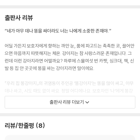
출판사 리뷰
“네가 아무 데나 똥을 싸더라도 너는 나에게 소중한 존재야.”
어딜 가든지 보호자에게 향하는 까만 눈, 품에 파고드는 촉촉한 코, 끌어안
으면 마음까지 따뜻해지는 체온. 강아지는 참 사랑스러운 존재입니다. 그
런데 이런 강아지라면 어떨까요? 하루에 스물여섯 번 카펫, 싱크대, 책, 신
발 등 집 안 곳곳에 똥을 싸는 강아지라면 말이에요.
『우리 집 똥강아지』의 귀염둥이 주인공 ‘똥강아지’는 똥을 많이 싸고, 아무
데나 싸고, 시도 때도 없이 싸요. 정말 어디에나요. 보호자인 ‘나’에게 똥강
아지는 최고의 친구예요. 함께 보내는 시간이 늘 즐겁지만, 똥 문제만큼은
출판사 리뷰 더보기
더 이상 참기 힘들어져요. 그래서 안 해 본 게 없지요. 산책도 자주 나가고,
운동도 시켰어요. 멋진 화장실도 마련해 줬지만 소용없었지요.
리뷰/한줄평
8
똥강아지의 배변 문제를 적극적으로 해결해 보려는 보호자의 다양한 노력
은 함께 행복하게 살기 위한 시도예요. 이미 가족이 된 이상, 문제는 극복하