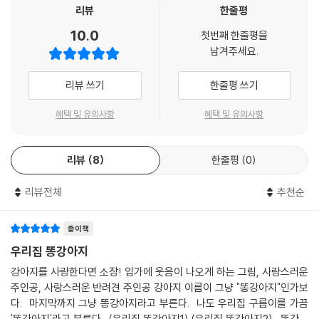
면 된다고 생각한 거예요. 혹시나 강아지 건강에 이상이 있는 걸까 병원에
리뷰
한줄평
도 가고, 몸에 좋은 섬유질 식단으로 먹여 보기도 하고요. 건강해지려면 몸
10.0
첫번째 한줄평을
과 정신이 편안해야 한다는 말에 함께 요가도 하고, 강아지 심리 상담을 받
남겨주세요.
는 등 보호자는 근본적으로 똥강아지의 건강을 위한 노력을 이어가요. 이
과정을 지켜보는 독자 역시 똥강아지가 배변 습관을 고칠 수 있길 기대하
리뷰 쓰기
한줄평 쓰기
며 응원하게 됩니다.
혜택 및 유의사항
혜택 및 유의사항
이런 노력에도 불구하고 똥 문제가 해결되지 않자 점점 보호자는 스트레스
를 받고 똥강아지를 향해 폭발하고 말아요. “5분만 참을 수는 없어? 힘들
리뷰
8
한줄평
0
어 미치겠다!”
리뷰전체
추천순
하지만 생각해 보면, 강아지에게 무슨 잘못이 있을까요? 강아지는 그저,
똥이 자꾸 나오니 자연스레 배출했을 뿐인걸요. 처음에는 한없이 해맑던
강아지가 이런저런 상담을 다니며 점점 풀이 죽고, 결국 기저귀를 차면서
종이책
눈물까지 고이는 모습을 보노라면 이러한 과정이 누구를 위한 것이었는지
우리집 똥강아지
곰곰이 생각해 보게 합니다.
강아지를 사랑한다면 소장! 입가에 웃음이 나오게 하는 그림, 사랑스러운
주인공, 사랑스러운 반려견 주인공 강아지 이름이 그냥 "똥강아지"인가보
가출한 똥강아지는 어디로 사라졌을까?
다. 마지막까지 그냥 똥강아지라고 부른다. 나도 우리집 구름이를 가끔
'똥강아지'라고 부른다. (우리집 똥강아지1) (우리집 똥강아지2) 똥강아