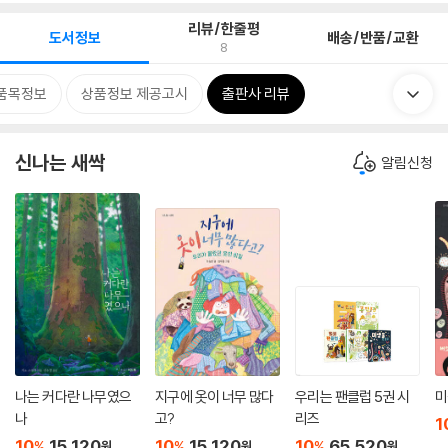
리뷰/한줄평
도서정보
배송/반품/교환
8
품목정보
상품정보 제공고시
출판사 리뷰
신나는 새싹
알림신청
나는 커다란 나무였으
지구에 옷이 너무 많다
우리는 팬클럽 5권 시
미
나
고?
리즈
1
10
15,120
10
15,120
10
65,520
%
%
%
원
원
원