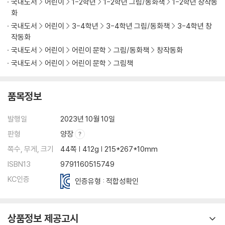
국내도서
어린이
1-2학년
1-2학년 그림/동화책
1-2학년 창작동
화
국내도서
어린이
3-4학년
3-4학년 그림/동화책
3-4학년 창
작동화
국내도서
어린이
어린이 문학
그림/동화책
창작동화
국내도서
어린이
어린이 문학
그림책
품목정보
발행일
2023년 10월 10일
판형
양장
쪽수, 무게, 크기
44쪽 | 412g | 215*267*10mm
ISBN13
9791160515749
KC인증
인증유형 : 적합성확인
상품정보 제공고시