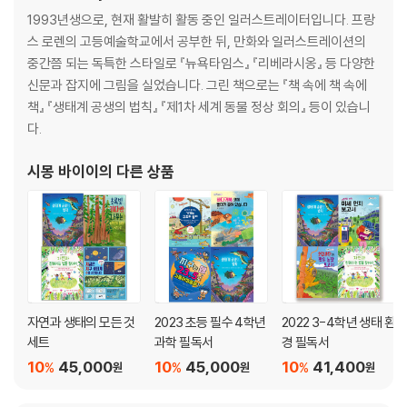
1993년생으로, 현재 활발히 활동 중인 일러스트레이터입니다. 프랑
스 로렌의 고등예술학교에서 공부한 뒤, 만화와 일러스트레이션의
중간쯤 되는 독특한 스타일로 『뉴욕타임스』 『리베라시옹』 등 다양한
신문과 잡지에 그림을 실었습니다. 그린 책으로는 『책 속에 책 속에
책』 『생태계 공생의 법칙』 『제1차 세계 동물 정상 회의』 등이 있습니
다.
시몽 바이이
의 다른 상품
자연과 생태의 모든 것
2023 초등 필수 4학년
2022 3-4학년 생태 환
세트
과학 필독서
경 필독서
10
45,000
10
45,000
10
41,400
%
%
%
원
원
원