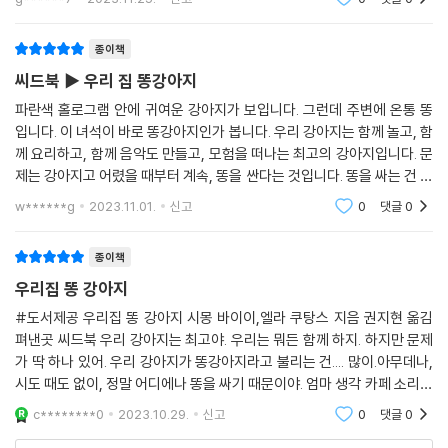
에는 해결책이 있다’는 위대한 최면술사에게 최면술도 받아봅니다. “이제
었다. 방문
똥은 당신을 괴롭히지 않습니다. 셋까지 셀 테니 눈을 뜨세요. 하나, 둘,
셋!” 최면술 역시 소용없었어요. 똥강아지는 화분에, 의자 위에, 뻐꾸기시
종이책
계 위에, 과일 접시 위에도 야무지게 똥을 쌌거든요.
씨드북 ▶ 우리 집 똥강아지
마지막이라는 기대감으로 이번에는 심리학 박사를 찾아가요. 박사는 똥강
파란색 홀로그램 안에 귀여운 강아지가 보입니다. 그런데 주변에 온통 똥
아지와 단둘이 오래 상담한 뒤, 보호자에게 이렇게 이야기합니다.
입니다. 이 녀석이 바로 똥강아지인가 봅니다. 우리 강아지는 함께 놀고, 함
께 요리하고, 함께 음악도 만들고, 모험을 떠나는 최고의 강아지입니다. 문
“강아지에게 큰 이상은 없어요. 마음이 불안해서 그런 거랍니다. 강아지를
제는 강아지고 어렸을 때부터 계속, 똥을 싼다는 것입니다. 똥을 싸는 건 자
믿어 주세요. 시간이 조금 지나면 똥 문제는 사라질 거예요.”
연스러운 일인데 우리 집 강아지가 똥강아지라고 불리는 데는 그만한 이유
w******g
2023.11.01.
신고
0
댓글
0
가
강아지를 키워 본 사람이면 이 말이 어느 정도는 사실임에 공감할 것입니
종이책
다. 자꾸만 혼내고 조바심을 내면 강아지는 더 위축되고 불안해하니까요.
우리집 똥 강아지
똥강아지에게는 결국 믿음과 시간이 필요했던 거예요. 그래서, 똥강아지는
이제 똥을 덜 싸고, 정해진 곳에만 싸게 되었을까요? 보호자는 평화를 얻
#도서제공 우리집 똥 강아지 시몽 바이이,엘라 쿠탕스 지음 권지현 옮김
고요? 안타깝지만 지금 당장은 아니에요. 그래도 이 사실 하나만은 또렷이
펴낸곳 씨드북 우리 강아지는 최고야. 우리는 뭐든 함께 하지. 하지만 문제
가 딱 하나 있어. 우리 강아지가 똥강아지라고 불리는 건.... 많이.아무데나,
확인하게 되었어요. 많이, 아무 데나, 시도 때도 없이 똥을 싸는 말썽꾸러기
시도 때도 없이, 정말 어디에나 똥을 싸기 때문이야. 엄마 생각 카페 소리고
강아지이지만 그래도 세상에 하나뿐인 소중한 친구이자 가족이라는 것 말
사람들 소리 안들리고 윤이가 글,그림에 집중하며 똥강아지만 바라보고 잘
이에요!
c********0
2023.10.29.
신고
0
댓글
0