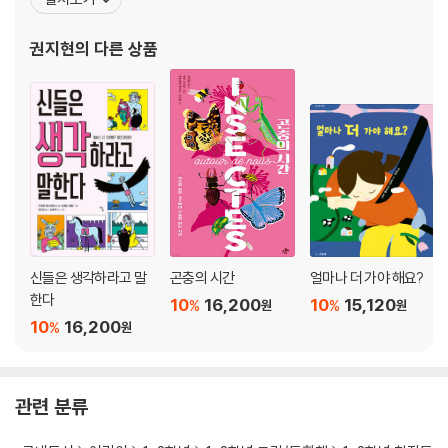
원 산하 번역아카데미에서 강의하고 있다.옮긴 책으로 『증오의 기
술』, 『르몽드 세계사』, 『독신의 수난사』,『프랑수아즈 사강 작품선』,
권지현
의 다른 상품
『걸리버 여행기』, 『나의 큰나무』, 『판타스틱 행복백서』, 『글
신들은 생각하라고 말
곤충의 시간
얼마나 더 가야 해요?
한다
10
16,200
10
15,120
%
%
원
원
10
16,200
%
원
관련 분류