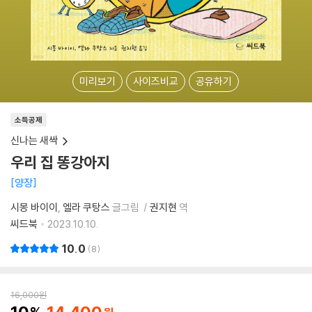
미리보기
사이즈비교
공유하기
소득공제
신나는 새싹
우리 집 똥강아지
양장
시몽 바이이
엘라 쿠탕스
글그림
권지현
역
씨드북
2023.10.10.
10.0
8
16,000
원