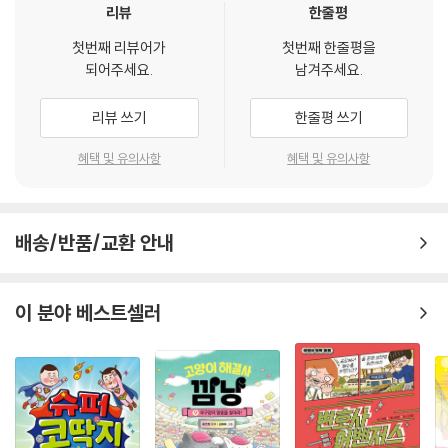
을 받아들이게 도와줍니다. 『마음안경점』은 볼로냐 국제아동도서전 선정
리뷰
한줄평
일러스트레이터 이소영 작가의 경쾌하고 세심한 그림이 돋보이는 책입니
첫번째 리뷰어가
첫번째 한줄평을
다. 외모 콤플렉스로 자존감 낮은 아이가 마음안경점에서 새 안경을 맞추
되어주세요.
남겨주세요.
며 자신을 향한 시선이 긍정적으로 변화하는 모습을 담았습니다.
리뷰 쓰기
한줄평 쓰기
3. 줄다리기
누가 봐도 다부진 최강 청군이 이길 것 같다고? ‘하나’가 된다면 너희도 이
혜택 및 유의사항
혜택 및 유의사항
길 수 있어!
줄을 당겨 승부를 겨루는 ‘줄다리기’. 줄다리기에서 이기려면 서로를 향한
신뢰와 단결이 필요합니다. 한판 붙기도 전에 “어찌 된 게 힘센 애들은 다
배송/반품/교환 안내
저쪽 팀이야” 하면서 섣부른 예측은 그만! 승부는 겨뤄 봐야 아는 법이에
요. 『줄다리기』는 엎치락뒤치락 손에 땀을 쥐는 줄다리기 경기를 통해 연
대의 중요성, 전술을 이용해 하나 되어 승리하는 쾌감을 전합니다. 『마음안
이 분야 베스트셀러
경점』 『앵거게임』을 펴내며 아이들이 튼튼한 마음을 갖도록 응원해 온 조
시온 작가의 글과 팽팽히 당겨진 줄, 줄을 꼭 쥔 손만으로도 줄다리기의 박
진감을 구현해 낸 지우 작가의 그림이 어우러져 생동감 있게 펼쳐집니다.