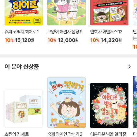
슈퍼 코딱지 히어로 1
고양이 해결사 깜냥 9
변호사 어벤저스 12
단
는
10
15,120
10
12,600
10
14,220
%
%
%
원
원
원
1
이 분야 신상품
초원의 집 세트
숙제 외계인 곽배기 2
아름다운 밤을 알려 줄
다