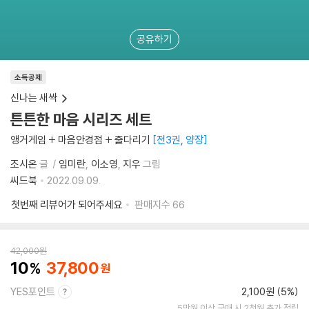
공유하기
소득공제
신나는 새싹
튼튼한 마음 시리즈 세트
앵거게임 + 마음안경점 + 줄다리기
전3권, 양장
조시온
글
임미란
이소영
지우
그림
씨드북
2022.09.09.
첫번째 리뷰어가 되어주세요
판매지수
66
42,000
원
10
37,800
YES포인트
2,100원 (5%)
5만원 이상 구매 시 2천원 추가 적립