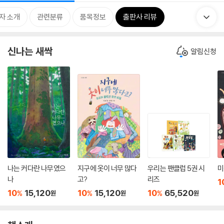
자 소개
관련분류
품목정보
출판사 리뷰
신나는 새싹
알림신청
나는 커다란 나무였으
지구에 옷이 너무 많다
우리는 팬클럽 5권 시
미
나
고?
리즈
1
10
15,120
10
15,120
10
65,520
%
%
%
원
원
원