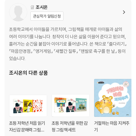
글
조시온
관심작가 알림신청
초등학교에서 아이들을 가르치며, 그림책을 매개로 아이들과 삶의
여러 이야기를 나눕니다. 창작이 더 나은 삶을 이끌어 준다고 믿으며,
흘러가는 순간을 붙잡아 이야기로 풀어냅니다. 쓴 책으로 『줄다리기』
『마음안경점』 『앵거게임』 『새빨간 질투』 『맨발로 축구를 한 날』 등이
있습니다.
조시온
의 다른 상품
초등 저학년 처음 읽기
초등 저학년을 위한 감
거절하는 마음 지켜주
자신감 문해력 그림책
정 그림책 세트
기