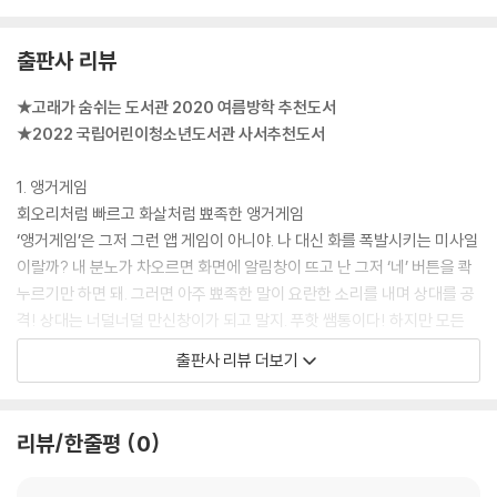
출판사 리뷰
★고래가 숨쉬는 도서관 2020 여름방학 추천도서
★2022 국립어린이청소년도서관 사서추천도서
1. 앵거게임
회오리처럼 빠르고 화살처럼 뾰족한 앵거게임
‘앵거게임’은 그저 그런 앱 게임이 아니야. 나 대신 화를 폭발시키는 미사일
이랄까? 내 분노가 차오르면 화면에 알림창이 뜨고 난 그저 ‘네’ 버튼을 콱
누르기만 하면 돼. 그러면 아주 뾰족한 말이 요란한 소리를 내며 상대를 공
격! 상대는 너덜너덜 만신창이가 되고 말지. 푸핫 쌤통이다! 하지만 모든
일에는 대가가 있는 법. 나, 윤서해 이대로 괜찮은 걸까?
출판사 리뷰 더보기
2. 마음안경점
자신의 결점을 돋보기로 들여다보고 있다면 마음안경점으로 오세요
리뷰/한줄평
0
거울을 볼 때마다 얼굴의 미운 부분만 크게 보이나요? 그렇다면 여기, 마
음안경점에 방문해 보세요. 왜곡된 프레임을 벗어던지고 있는 그대로 자신