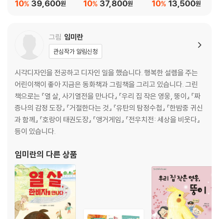
세트
10
39,600
10
37,800
10
13,500
%
%
%
원
원
원
그림
임미란
관심작가 알림신청
시각디자인을 전공하고 디자인 일을 했습니다. 행복한 설렘을 주는
어린이책이 좋아 지금은 동화책과 그림책을 그리고 있습니다. 그린
책으로는 『열 살, 사기열전을 만나다』 『우리 집 작은 영웅, 뚱이』 『짜
증나의 감정 도장』 『거절한다는 것』 『유탄의 탐정수첩』 『한밤중 귀신
과 함께』 『호랑이 태권도장』 『앵거게임』 『전우치전: 세상을 비웃다』
등이 있습니다.
임미란
의 다른 상품