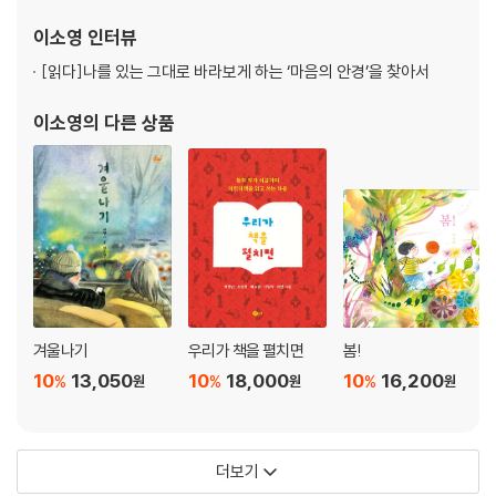
이소영
인터뷰
[읽다]
나를 있는 그대로 바라보게 하는 ‘마음의 안경’을 찾아서
이소영
의 다른 상품
겨울나기
우리가 책을 펼치면
봄!
10
13,050
10
18,000
10
16,200
%
%
%
원
원
원
더보기