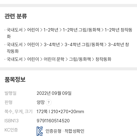
관련 분류
국내도서
어린이
1-2학년
1-2학년 그림/동화책
1-2학년 창작동
화
국내도서
어린이
3-4학년
3-4학년 그림/동화책
3-4학년 창
작동화
국내도서
어린이
어린이 문학
그림/동화책
창작동화
품목정보
발행일
2022년 09월 09일
판형
양장
쪽수, 무게, 크기
172쪽 | 210*270*20mm
ISBN13
9791160514520
KC인증
인증유형 : 적합성확인