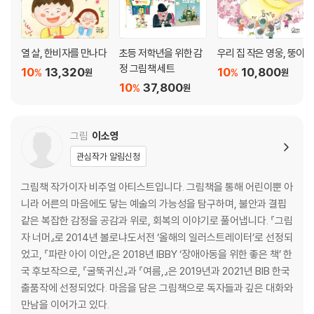
열 살, 한비자를 만나다
초등 저학년을 위한 감
우리 집 작은 영웅, 뚱이
정 그림책 세트
10
13,320
10
10,800
%
%
원
원
10
37,800
%
원
그림
이소영
관심작가 알림신청
그림책 작가이자 비주얼 아티스트입니다. 그림책을 통해 어린이뿐 아
니라 어른의 마음에도 닿는 예술의 가능성을 탐구하며, 불안과 결핍
같은 복잡한 감정을 공감과 위로, 회복의 이야기로 풀어냅니다. 『그림
자 너머』로 2014년 볼로냐도서전 ‘올해의 일러스트레이터’로 선정되
었고, 『파란 아이 이안』은 2018년 IBBY ‘장애아동을 위한 좋은 책’ 한
국 후보작으로, 『굴뚝귀신』과 『여름,』은 2019년과 2021년 BIB 한국
출품작에 선정되었다. 마음을 담은 그림책으로 독자들과 깊은 대화와
만남을 이어가고 있다.