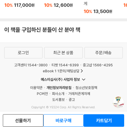
게
10
117,000
10
12,600
1
%
%
원
원
10
13,500
%
원
이 책을 구입하신 분들이 산 분야 책
로그인
최근 본 상품
주문/배송
고객센터 1544-3800
티켓 1544-6399
중고샵 1566-4295
eBook 1:1문의/채팅상담
예스이십사(주) 사업자 정보
이용약관
개인정보처리방침
청소년보호정책
PC버전
회사소개
거래처관계자께
도서홍보
광고
Copyright © YES24 Corp. All Rights Reserved.
MATOM1
선물하기
바로구매
카트담기