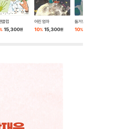
팬클럽
어린 엄마
돌거인과 아기
진짜 어른
15,300
10
15,300
10
15,300
10
1
%
%
%
%
원
원
원