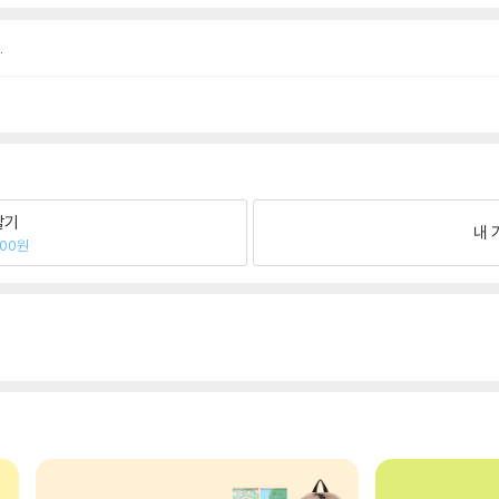
.
팔기
내 
800원