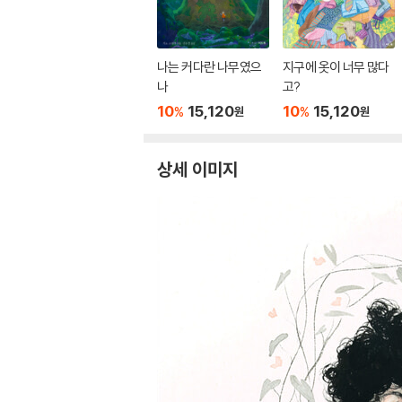
나는 커다란 나무였으
지구에 옷이 너무 많다
나
고?
10
15,120
10
15,120
%
%
원
원
상세 이미지