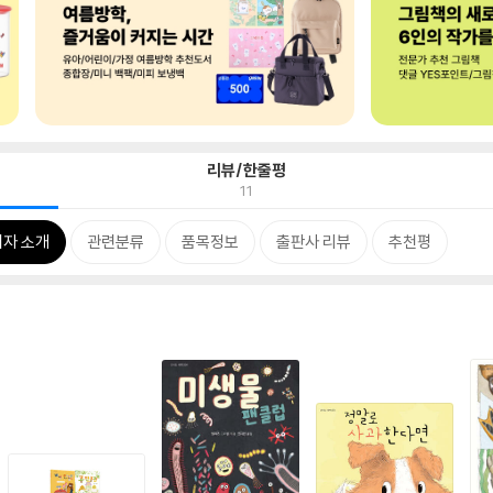
리뷰/한줄평
11
저자 소개
관련분류
품목정보
출판사 리뷰
추천평