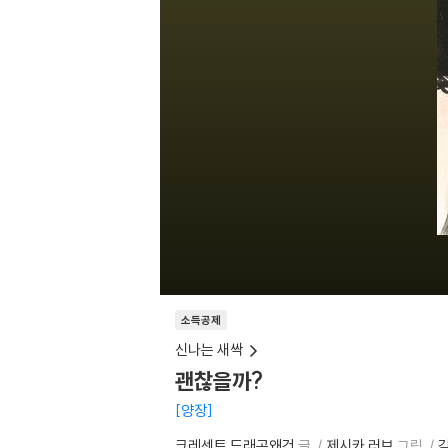
소득공제
신나는 새싹
괜찮을까?
양장
크레센트 드래곤왜건
글
제시카 러브
그림