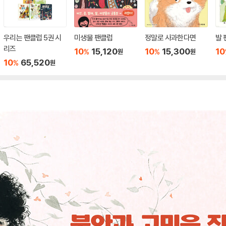
우리는 팬클럽 5권 시
미생물 팬클럽
정말로 사과한다면
발 
리즈
10
15,120
10
15,300
10
%
%
원
원
10
65,520
%
원