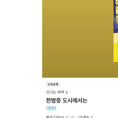
소득공제
신나는 새싹
한밤중 도시에서는
양장
줄리 다우닝
글그림
이계순
역