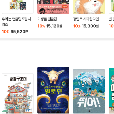
우리는 팬클럽 5권 시
미생물 팬클럽
정말로 사과한다면
발 
리즈
10
15,120
10
15,300
10
%
%
원
원
10
65,520
%
원