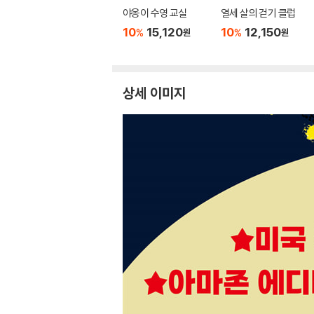
야옹이 수영 교실
열세 살의 걷기 클럽
10
15,120
10
12,150
%
%
원
원
상세 이미지