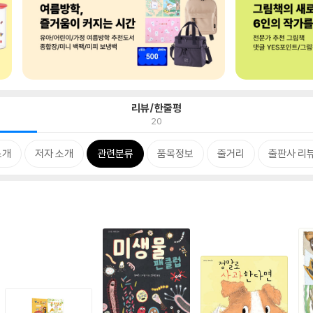
리뷰/한줄평
20
소개
저자 소개
관련분류
품목정보
줄거리
출판사 리