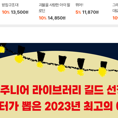
받침구조대
괴물을 사랑한 아이 윌
뛰어!
그래
로딘
대요
10
13,500
5
11,870
%
%
원
원
10
14,850
10
%
원