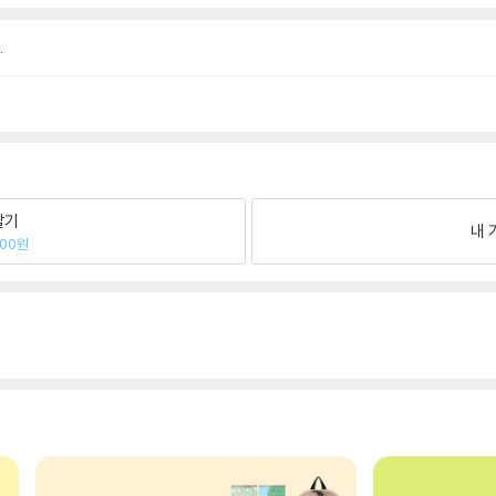
.
팔기
내 
800원