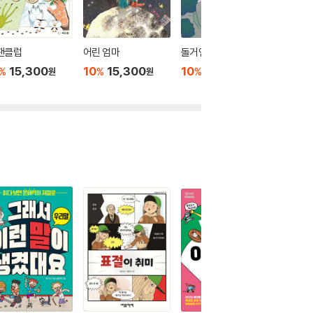
팬클럽
어린 엄마
돌거인과 아기
진짜 어른
15,300
10
15,300
10
15,300
10
1
%
%
%
%
원
원
원