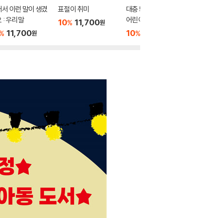
서 이런 말이 생겼
표절이 취미
대충 봐도 머리에 남는
나도 상처
 : 우리말
어린이 야구 상식
구도 상처
10
11,700
%
원
구 관계 
11,700
10
15,120
10
1
%
%
%
원
원