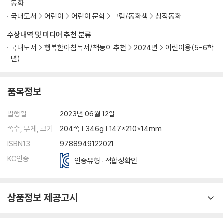
동화
국내도서
어린이
어린이 문학
그림/동화책
창작동화
수상내역 및 미디어 추천 분류
국내도서
행복한아침독서/책둥이 추천
2024년
어린이용(5-6학
년)
품목정보
발행일
2023년 06월 12일
쪽수, 무게, 크기
204쪽 | 346g | 147*210*14mm
ISBN13
9788949122021
KC인증
인증유형 : 적합성확인
상품정보 제공고시