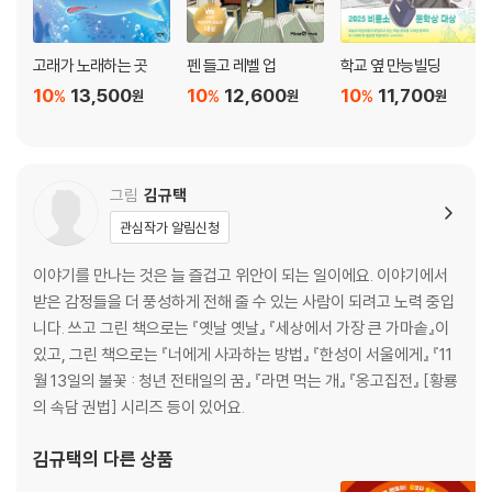
고래가 노래하는 곳
펜 들고 레벨 업
학교 옆 만능빌딩
10
13,500
10
12,600
10
11,700
%
%
%
원
원
원
그림
김규택
관심작가 알림신청
이야기를 만나는 것은 늘 즐겁고 위안이 되는 일이에요. 이야기에서
받은 감정들을 더 풍성하게 전해 줄 수 있는 사람이 되려고 노력 중입
니다. 쓰고 그린 책으로는 『옛날 옛날』 『세상에서 가장 큰 가마솥』이
있고, 그린 책으로는 『너에게 사과하는 방법』 『한성이 서울에게』 『11
월 13일의 불꽃 : 청년 전태일의 꿈』 『라면 먹는 개』 『옹고집전』 [황룡
의 속담 권법] 시리즈 등이 있어요.
김규택
의 다른 상품