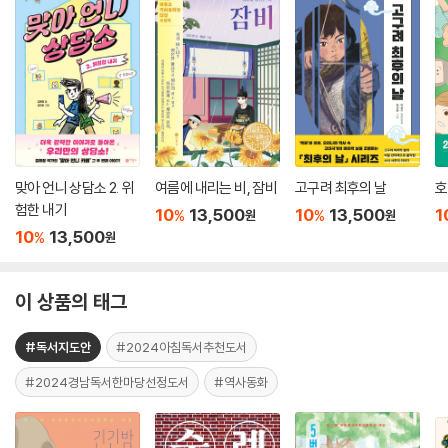
맞아 언니 상담소 2. 위
여름에 내리는 비, 잠비
고구려 최후의 날
호
험한 내기
10
13,500
10
13,500
1
%
%
원
원
10
13,500
%
원
이 상품의 태그
#독서지도안
#2024아침독서추천도서
#2024경남독서한마당선정도서
#역사동화