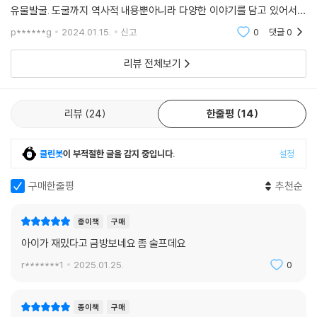
유물발굴. 도굴까지 역사적 내용뿐아니라 다양한 이야기를 담고 있어서주
인공이랑 함께 웃다가. 슬퍼하다가. 긴장하다. 분노하기도 하고 하다보니
p******g
2024.01.15.
신고
0
댓글
0
혼자서 쭉 끝까지
리뷰 전체보기
리뷰
24
한줄평
14
클린봇
이 부적절한 글을 감지 중입니다.
설정
구매한줄평
추천순
종이책
구매
아이가 재밌다고 금방보네요 좀 술프데요
r*******1
2025.01.25.
0
종이책
구매