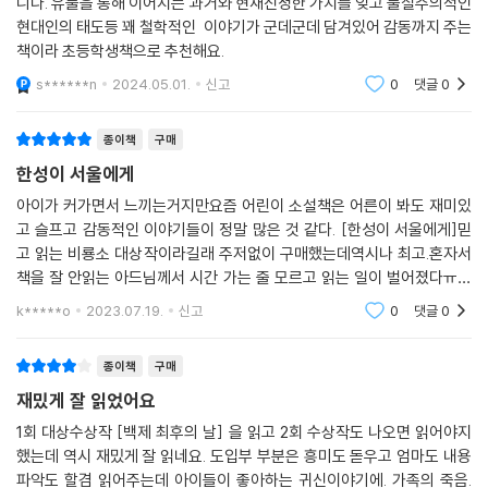
니다. 유물을 통해 이어지는 과거와 현재진정한 가치를 잊고 물질주의적인
긴 삶의 의미를 받아들이지 못하고 혼란스러워하는 울이는 이천 년 전에
현대인의 태도등 꽤 철학적인 이야기가 군데군데 담겨있어 감동까지 주는
너무나도 일찍 죽음을 맞이한 성이를 통해 비로소 사랑이 담긴 물건의 가
책이라 초등학생책으로 추천해요.
치와 메시지를 깨달아 간다. 그리고 어른들이 집을 비운 틈을 타 울이의 집
s******n
2024.05.01.
신고
0
댓글
0
에 들이닥친 도굴꾼들. 울이와 성이는 욕심에 눈먼 이들에게 유물을 넘겨
주지 않기 위해 땅속 깊은 모험을 감행한다. 그 모험의 끝에 결국 두 아이가
종이책
구매
마주한 것은 무엇일까? 우리가 그것을 발견한 순간 우리는 유물의 의미를,
사랑의 의미를 새롭게 만나게 될 것이다.
한성이 서울에게
아이가 커가면서 느끼는거지만요즘 어린이 소설책은 어른이 봐도 재미있
고 슬프고 감동적인 이야기들이 정말 많은 것 같다. [한성이 서울에게]믿
고 읽는 비룡소 대상작이라길래 주저없이 구매했는데역시나 최고.혼자서
책을 잘 안읽는 아드님께서 시간 가는 줄 모르고 읽는 일이 벌어졌다ㅠㅠ
얼핏 역사 동화인가 싶었는데 추리, 귀신, 비밀, 우정, 가족 등등 말하고 있
k*****o
2023.07.19.
신고
0
댓글
0
는 주제들이 많고요
종이책
구매
재밌게 잘 읽었어요
1회 대상수상작 [백제 최후의 날] 을 읽고 2회 수상작도 나오면 읽어야지
했는데 역시 재밌게 잘 읽네요. 도입부 부분은 흥미도 돋우고 엄마도 내용
파악도 할겸 읽어주는데 아이들이 좋아하는 귀신이야기에. 가족의 죽음.