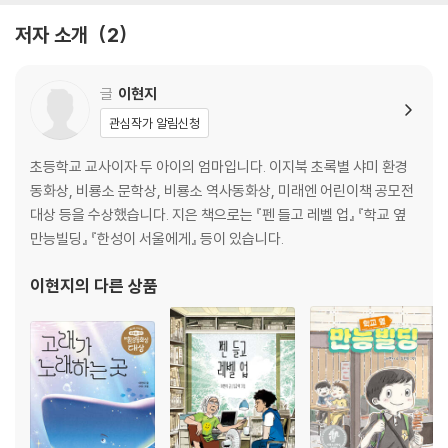
는 커다란 메시지에 다가가는 울이의 모습이 아름답고 묵직한 감동을 준
13. 성이의 결심
저자 소개
2
다. 『한성이 서울에게』는 마음에 깊이 새겨지는 스토리텔링으로 지금 우리
14. 오빠가 남긴 것
가 디디고 선 땅 아래에 숨겨져 있을 역사에 대해 무한한 상상을 펼치게 해
15. 사랑의 흔적
줄 것이다.
글
이현지
작가의 말
관심작가 알림신청
초등학교 교사이자 두 아이의 엄마입니다. 이지북 초록별 샤미 환경
동화상, 비룡소 문학상, 비룡소 역사동화상, 미래엔 어린이책 공모전
대상 등을 수상했습니다. 지은 책으로는 『펜 들고 레벨 업』 『학교 옆
만능빌딩』 『한성이 서울에게』 등이 있습니다.
이현지
의 다른 상품