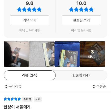
9.8
10.0
“누나는 무슨. 나보다 이천 년이나 늦게 태어났으면서.”
특기는 집 안의 그릇 던져 부수기, 취미는 화장실에서든 방에서든 울이 몸
리뷰 쓰기
한줄평 쓰기
통과해 다니기. 엄마 귀고리를 몰래 한 것처럼 터무니없이 큰 금귀고리를
건 여덟 살짜리 백제 귀신 성이. 벌써 두 달째 울이의 집 불청객으로 머무르
혜택 및 유의사항
혜택 및 유의사항
는 것도 모자라, 그곳이 아직도 자기 집인 양 사람들을 경계하고 사사건건
조상님 행세를 하려 든다. 자신이 깃든 물건이 무사히 발굴되어 박물관으
로 가야지만 그곳에 있다는 길잡이를 만나 저승으로 떠날 수 있는 성이는
3
백제 시대 자신이 알고 있던 물건만 만질 수 있는 데다, 울이의 집 대문 너
더보기
머로는 더 이상 이동할 수 없는 지박령 신세이다. 비 오는 날이면 자꾸 집을
찾아오는 듯한 오빠에 이어 성이까지…… 오빠와 정반대의 삶을 살기로 마
음먹었는데 성이는 자꾸만 울이에게 오빠와 닮은 행동을 하길 요구한다.
리뷰
24
한줄평
14
울이가 깃들었다는 물건은 늘 하고 다니는 그 금귀고리일까? 그리고 그 물
건이 무사히 발굴되면, 그러고 나면 성이는 어디로 가게 되는 걸까?
구매리뷰
추천순
과거와 현재가 무한히 연결되는 땅속의 비밀
종이책
구매
그리고 영원히 살아 있는 마음에 대하여
한성이 서울에게