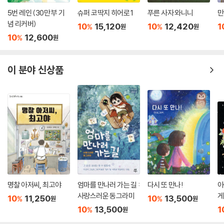
5번 레인 (30만 부 기
슈퍼 코딱지 히어로 1
푸른 사자 와니니
만
념 리커버)
10
15,120
10
12,420
1
%
%
원
원
10
12,600
%
원
이 분야 신상품
명찰 아저씨, 최고야
엄마를 만나러 가는 길 :
다시 또 만나!
아
사랑스러운 동그라미
게
10
11,250
10
13,500
%
%
원
원
10
13,500
1
%
원