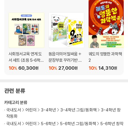
사회정서교육 연계 도
동음이의어 말싸움 +
궤도의 엉뚱한 과학책
서 세트 (초등 5-6학
문장부호 꾸러기반 세
2
년)
트
10
60,300
10
27,000
10
14,310
%
%
%
원
원
원
관련 분류
카테고리 분류
국내도서
어린이
3-4학년
3-4학년 그림/동화책
3-4학년 창
작동화
국내도서
어린이
5-6학년
5-6학년 그림/동화책
5-6학년 창작