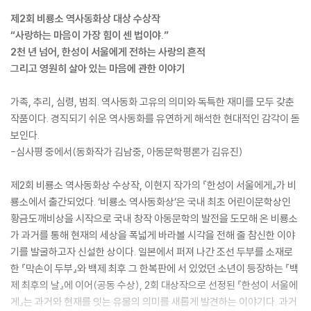
제2회 비룡소 역사동화상 대상 수상작
“사랑하는 마음이 가장 힘이 센 법이야.”
2천 년 넘어, 한성이 서울에게 전하는 사랑의 흔적
그리고 영원히 살아 있는 마음에 관한 이야기
가족, 추리, 심령, 범죄. 역사동화 고유의 의미와 독특한 재미를 모두 갖춘
작품이다. 경직되기 쉬운 역사동화를 유연하게 해석한 현대적인 감각이 돋
보인다.
-심사평 중에서(동화작가 김남중, 아동문학평론가 김유진)
제2회 비룡소 역사동화상 수상작, 이현지 작가의 『한성이 서울에게』가 비
룡소에서 출간되었다. ‘비룡소 역사동화상’은 국내 최초 어린이문학상인
황금도깨비상을 시작으로 국내 창작 아동문학의 발전을 도모해 온 비룡소
가 과거를 통해 현재의 세상을 폭넓게 바라볼 시각을 전해 줄 참신한 이야
기를 발굴하고자 신설한 상이다. 일본에서 퍼져 나간 조선 두부를 소재로
한 『막손이 두부』와 백제 최후 그 한복판에 서 있었던 소년이 등장하는 『백
제 최후의 날』에 이어(공동 수상), 2회 대상작으로 선정된 『한성이 서울에
게』는 과거와 현재를 잇는 유물의 의미를 새롭게 발견하는 이야기다. 과거