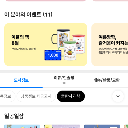
이 분야의 이벤트
11
리뷰/한줄평
도서정보
배송/반품/교환
38
목정보
상품정보 제공고시
출판사 리뷰
일공일삼