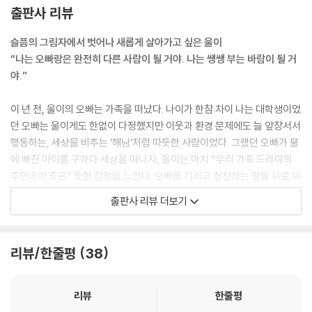
출판사 리뷰
슬픔의 그림자에서 벗어나 새롭게 살아가고 싶은 울이
“나는 오빠랑은 완전히 다른 사람이 될 거야. 나는 쌩쌩 부는 바람이 될 거
야.”
이 년 전, 울이의 오빠는 가족을 떠났다. 나이가 한참 차이 나는 대학생이었
던 오빠는 울이게도 한없이 다정했지만 이웃과 환경 문제에도 늘 앞장서서
행동하는, 세상을 비추는 ‘해님’처럼 따듯한 사람이었다. 그랬던 오빠가 물
에 빠진 아이를 구하다 세상을 떠나자, 울이는 마치 “우리 가족 드라마의
주인공이 죽은” 듯한 감정을 느낀다. 오빠를 기리고 칭찬하는 말들 뒤로 이
어지는 울이를 향한 기대의 시선. 그러나 울이는 오빠가 아니다. 사랑하는
출판사 리뷰 더보기
마음이 가장 중요하다는 오빠의 말은 틀렸다. 울이는 오빠와는 전혀 다른,
시즌 2의 새로운 주인공이 되고자 마음먹는다. 그런데 할머니의 성화에 오
빠의 천도제를 지내는 날, 제사상에 올려진 치킨 위로 웬 얼굴이 불쑥 솟아
리뷰/한줄평
38
올라와 냄새를 맡으며 황홀한 표정을 짓는다. 더군다나 그 모습은 울이의
눈에만 보이는 듯하다. 저 녀석, 대체 정체가 뭘까?
리뷰
한줄평
이천 년 전, 우리 집에 살았던 불청객의 등장