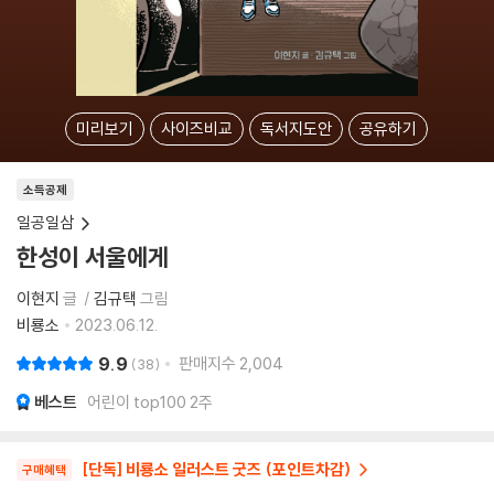
미리보기
사이즈비교
독서지도안
공유하기
소득공제
일공일삼
한성이 서울에게
이현지
글
김규택
그림
비룡소
2023.06.12.
9.9
판매지수
2,004
38
베스트
어린이 top100 2주
[단독] 비룡소 일러스트 굿즈 (포인트차감)
구매혜택