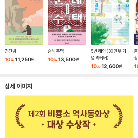
긴긴밤
순례 주택
5번 레인 (30만 부 기
물
념 리커버)
상
10
11,250
10
13,500
%
%
원
원
10
12,600
1
%
원
상세 이미지