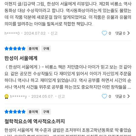
“분명한 건 이 유물들은 단순한 흙덩이나 돈이 아니라는 사실이다. 이건 한
이현지 글/김규택 그림, 한성이 서울에게 리뷰입니다. 제2회 비룡소 역사
성이 서울에게 전해 주는 사랑의 흔적이었다.”
동화상 대상 수상작이라고 합니다. 역사동화상이라는게 있는줄도 몰랐는
데 이 작품 덕분에 새로운걸 많이 알게되었어요. 이 작품은 유물과 유물의
우리가 딛고 선 땅 아래에는 가늠할 수 없는 세월을 거쳐 온 역사가 있다.
의미를 알려주는 아이들 필독서로 적합한 책입니다.
그리고 그 땅속에서도 무사히 발견되고 가치를 인정받은 유물들만이 무사
h*****0
2024.07.02.
신고
0
댓글
0
히 박물관으로 보내진다. 그러나 땅과 유물을 바라보는 사람들의 시선과
입장은 천차만별이다.
종이책
구매
한성이 서울에게
울이의 집 앞 아파트 건설 현장, 한창 아파트가 지어져야 할 곳에서 유물이
발견되자 건설이 지연되는 걸 막기 위해 몇몇 관계자들이 한밤중 몰래 유
＜한성이 서울에게＞- 비룡소 책은 저만큼이나 아이가 믿고 보는 것 같아
요. 같은 공모전 수상작들도 다 재미있게 읽어서 아이가 자신있게 주문을
물의 흔적을 없애려고 한다. 그 기운을 알아차린 성이와 울이의 기지로 그
하더니 역시나 하고 재미있게 읽었습니다. 역사 공부를 하면서 시간의 순
들의 행각은 발각되지만, 처참하게 깨어지던 항아리 소리를 성이는 웬일인
서나 역사적 사건들 위주로 공부를 하는것도 중요하지만 이런 창착들을 읽
지 쉽게 잊지 못한다. 오빠가 생전에 쓰던 물건을 모두 모아 둔 엄마처럼 그
으면 꼭 사실이 아닌 내용이어도 한국사에 대한 관심이 더 풍성해지는것
유물들에도 누군가의 어떤 마음이 담겨 있을지 모르는데.
h******y
2024.05.07.
신고
0
댓글
0
같아요. 같은 책으
엄마가 오빠의 돌반지에서부터 최근 사진까지 모든 물건을 고스란히 모아
종이책
구매
둔 오빠의 방. 울이는 오빠의 방이 마치 백제 시대 사람들이 껴묻거리(산
철학적요소에 역사적요소까지
사람이 쓰던 물건)를 함께 묻어 주었다던 돌방무덤이자 박물관 같다고 느
한성이 서울에게 책 수준과 글밥은 초저부터 초등고학년동화로 딱 좋았습
낀다. 오빠를 잃은 슬픔에서 헤어 나오지 못하는 가족, 그 안에서 오빠가 남