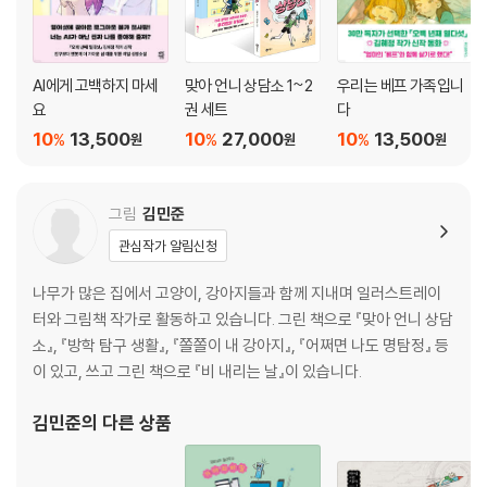
AI에게 고백하지 마세
맞아 언니 상담소 1~2
우리는 베프 가족입니
요
권 세트
다
10
13,500
10
27,000
10
13,500
%
%
%
원
원
원
그림
김민준
관심작가 알림신청
나무가 많은 집에서 고양이, 강아지들과 함께 지내며 일러스트레이
터와 그림책 작가로 활동하고 있습니다. 그린 책으로 『맞아 언니 상담
소』, 『방학 탐구 생활』, 『쫄쫄이 내 강아지』, 『어쩌면 나도 명탐정』 등
이 있고, 쓰고 그린 책으로 『비 내리는 날』이 있습니다.
김민준
의 다른 상품