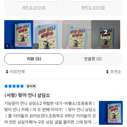
혜택 및 유의사항
혜택 및 유의사항
“근데 파수꾼이 뭐야?”
“경계하며 지키는 사람을 말해.”
2
학교 폭력 전담 경찰관이 들려준 특별 수업 내용에 미래는 생각이 많아진
더보기
다. 어디까지를 폭력이라고 정의할 수 있을지, 경찰관이 들려준 실제 사례
에 정신이 번쩍 든다. 그리고 누군가 자신을 괴롭히고 있다는 조로의 글을
5
7
떠올리고, 조로가 거짓말을 하는 게 아니라 혼자서 헤어나기 힘든 어려운
리뷰
5
한줄평
0
상황을 겪고 있을지도 모른다는 생각에 이른다.
리뷰전체
추천순
맞아 언니 카페의 원칙 중 하나는 사연을 올린 사람의 정체를 찾지 않는 것
이다. 비밀이 보장되기에 회원들이 자기 고민을 털어놓을 수 있기 때문이
종이책
다. 하지만 미래는 이번엔 조로의 정체를 꼭 찾아내야 한다는 직감으로 나
머지 운영진을 설득한다. 아이들은 결국 파수꾼이 되어 각자 반 아이들을
(서평) 맞아 언니 상담소
살피고 조로의 정체를 찾기로 결심한다. 조로는 대체 누구일까? 무엇 때문
기능맞아 언니 상담소2.위험한 내기-비룡소/초등동화＜
에 그 누구에게도 진실을 말하지 못하는 걸까? 조로가 카페에 남기는 글들
맞아 언니 카페＞의 두 번째 이야기! ＜맞아 언니 상담소
은 어쩌면 자신을 찾아 주길 바라는 단서가 적힌 지도일지도 모른다.
＞를 아이들과 읽어보았다.초등학교 6학년 아이들이 모
여 만든 상담카페!누구든 상담 글을 올리면 그에 맞게 마