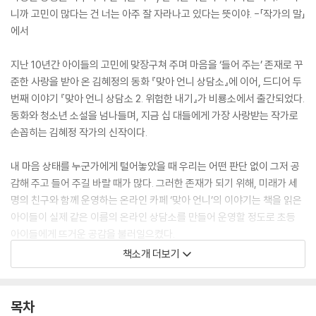
니까 고민이 많다는 건 너는 아주 잘 자라나고 있다는 뜻이야. -「작가의 말」
에서
지난 10년간 아이들의 고민에 맞장구쳐 주며 마음을 ‘들어 주는’ 존재로 꾸
준한 사랑을 받아 온 김혜정의 동화 『맞아 언니 상담소』에 이어, 드디어 두
번째 이야기 『맞아 언니 상담소 2. 위험한 내기』가 비룡소에서 출간되었다.
동화와 청소년 소설을 넘나들며, 지금 십 대들에게 가장 사랑받는 작가로
손꼽히는 김혜정 작가의 신작이다.
내 마음 상태를 누군가에게 털어놓았을 때 우리는 어떤 판단 없이 그저 공
감해 주고 들어 주길 바랄 때가 많다. 그러한 존재가 되기 위해, 미래가 세
명의 친구와 함께 운영하는 온라인 카페 ‘맞아 언니’의 이야기는 책을 읽은
아이들이 실제 같은 이름의 온라인 상담소를 만들어 운영할 정도로 초등
아이들에게 뜨거운 공감을 불러일으켰다.
책소개 더보기
2권에서는 6학년이 된 맞아 언니 운영진들이 서로 조금씩 달라진 환경 속
에서 카페 운영을 이어 나가며, 위험한 내기를 걸어 온 정체불명의 회원 ‘조
로’의 고민을 해결하기 위해 나서는 이야기가 펼쳐진다. 거짓 사연을 올리
목차