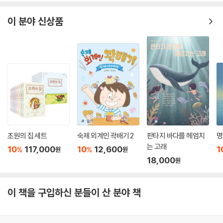
이 분야 신상품
초원의 집 세트
숙제 외계인 곽배기 2
판타지 바다를 헤엄치
명
는 고래
10
117,000
10
12,600
1
%
%
원
원
18,000
원
이 책을 구입하신 분들이 산 분야 책