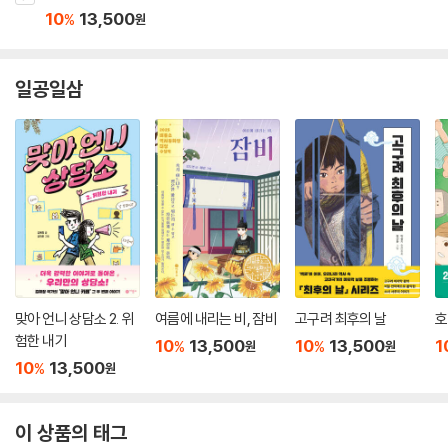
10
13,500
%
원
일공일삼
맞아 언니 상담소 2. 위
여름에 내리는 비, 잠비
고구려 최후의 날
호
험한 내기
10
13,500
10
13,500
1
%
%
원
원
10
13,500
%
원
이 상품의 태그