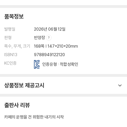
품목정보
발행일
2026년 06월 12일
판형
반양장
쪽수, 무게, 크기
168쪽 | 147*210*20mm
ISBN13
9788949122120
KC인증
인증유형 : 적합성확인
상품정보 제공고시
출판사 리뷰
카페의 운명을 건 위험한 내기의 시작