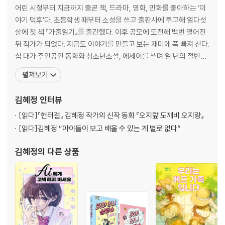
어린 시절부터 지금까지 줄곧 책, 드라마, 영화, 만화를 좋아하는 ‘이
작가의 말
야기 덕후’다. 초등학생 때부터 소설을 쓰고 출판사에 투고해 열다섯
살에 첫 책 『가출일기』를 출간했다. 이후 공모에 도전해 백번 떨어진
뒤 작가가 되었다. 지금도 이야기를 만들고 보는 재미에 푹 빠져 산다.
십 대가 주인공인 동화와 청소년소설, 에세이를 쓰며 일 년의 절반은
직접 청소년을 만나 대화한다. 성장담을 쓰면 성장할 수 있다는 믿음
펼쳐보기
으로 청소년소설 『하이킹 걸즈』 『판타스틱 걸』 『다이어트 학교』 『학
교 안에서』 『텐텐 영화단』 『오백 년째 열다섯』 시리즈, 동화 『열세 살
김혜정
인터뷰
의 걷기 클럽』 『맞아 언니
[읽다]
『헌터걸』 김혜정 작가의 신작 동화 『오지랖 도깨비 오지랑』
[읽다]
김혜정 “아이들이 보고 배울 수 있는 게 별로 없다”
김혜정
의 다른 상품