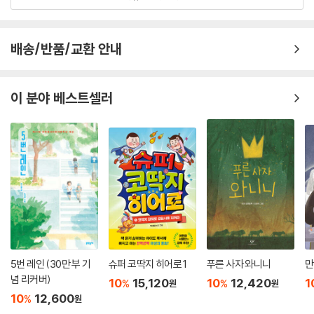
배송/반품/교환 안내
이 분야 베스트셀러
5번 레인 (30만 부 기
슈퍼 코딱지 히어로 1
푸른 사자 와니니
만
념 리커버)
10
15,120
10
12,420
1
%
%
원
원
10
12,600
%
원