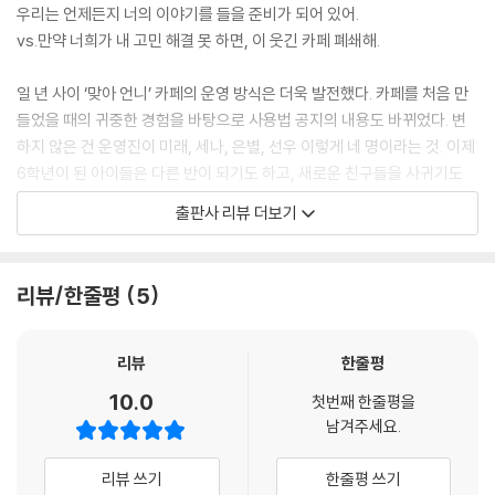
우리는 언제든지 너의 이야기를 들을 준비가 되어 있어.
vs.만약 너희가 내 고민 해결 못 하면, 이 웃긴 카페 폐쇄해.
일 년 사이 ‘맞아 언니’ 카페의 운영 방식은 더욱 발전했다. 카페를 처음 만
들었을 때의 귀중한 경험을 바탕으로 사용법 공지의 내용도 바뀌었다. 변
하지 않은 건 운영진이 미래, 세나, 은별, 선우 이렇게 네 명이라는 것. 이제
6학년이 된 아이들은 다른 반이 되기도 하고, 새로운 친구들을 사귀기도
했지만 여전히 힘을 모아 카페를 운영한다.
출판사 리뷰 더보기
그런데 ‘조로’라는 별명을 쓴 아이가 조롱하듯이 카페에 댓글을 남긴다. 말
로만 듣던 악플러의 등장일까? 미래는 자신 있다면 자기 고민도 한번 해결
리뷰/한줄평
5
해 보라는 조로의 내기에 발끈해 성급하게 응해 버리고, 조로는 ‘카페 폐
쇄’를 그 조건으로 내건다. 마치 힌트인 듯 알쏭달쏭한 조로의 글이 계속되
는 가운데, 미래와 아이들은 카페 회원들의 다양한 사연을 통해 깊은 공감
리뷰
한줄평
을 나누기도 하고 자신과는 다른 타인의 처지를 이해하는 경험을 해 나간
10.0
첫번째 한줄평을
다. 한편, 미래는 선우를 좋아하는 마음이 커지는 가운데 진짜와 가짜를 가
남겨주세요.
려 내기 힘든 여러 갈등 상황을 경험하게 된다.
리뷰 쓰기
한줄평 쓰기
우리가 서로의 파수꾼이 될 수 있다면