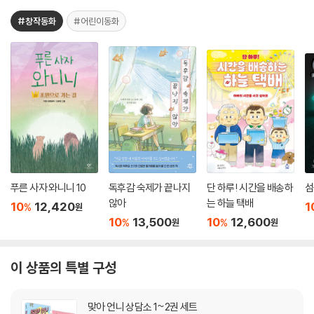
#창작동화
#어린이동화
푸른 사자 와니니 10
독후감 숙제가 끝나지
단 하루! 시간을 배송하
섬
않아
는 하늘 택배
10
12,420
1
%
원
10
13,500
10
12,600
%
%
원
원
이 상품의 특별 구성
맞아 언니 상담소 1~2권 세트