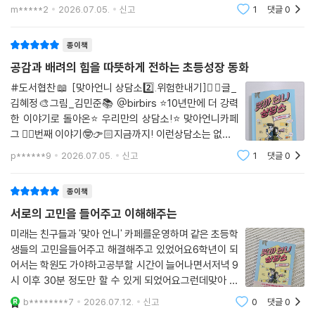
1권 『맞아 언니 상담소』
음을 어루만지고 달래주는 댓글을 남겨주는 ‘맞아 언니 카
m*****2
2026.07.05.
신고
1
댓글
0
페’의 ‘맞아 언니’ 운영진이다.‘맞아 언니 카페’는 순조롭게
상담글에 댓글을 달며 운영되고 있었
열두 살 미래는 삼 남매의 둘째로 자기 마음을 아무도 알아주지 않는 가족
종이책
을 답답해하다가, 단짝인 은별이와 세나와 함께 맞아 언니 카페를 만들기
공감과 배려의 힘을 따뜻하게 전하는 초등성장 동화
로 한다. 아무도 알아주지 않는다면 자신들이 그런 존재가 되어 다른 사람
들의 고민을 들어 주기로 한 것이다. 카페가 점차 입소문이 나면서 가입자
#도서협찬📖 [맞아언니 상담소2️⃣.위험한내기]✍🏻글_
김혜정🎨그림_김민준📚 @birbirs ⭐️10년만에 더 강력
수가 많아지자, 미래의 옆 반 남자아이 선우까지 영입되어 운영진이 모두
한 이야기로 돌아온⭐️우리만의 상담소!⭐️맞아언니카페
네 명이 된다. 그런데 어느 날, 학교 앞 문구점 아주머니가 누군가가 쏜 비
그 ✌🏻번째 이야기🤓👉🏻지금까지! 이런상담소는 없었다
비탄 총 때문에 넘어져 크게 다치게 되고, 아이들은 그 범인이 바로 카페 회
👈🏻몇 년 후면 6학년이 되는 3학년 리원이와 함께 읽으
원이라는 정황을 알게 되며 혼란에 빠지게 되는데…….
p******9
2026.07.05.
신고
1
댓글
0
며 나 자신의 마음과 친구의 마음을 돌아보고 이해하며 공
감하는 시간을 가질 수
· 경기도학교도서관사서협의회 추천 도서, 국립어린이청소년도서관 추천
종이책
도서,
서로의 고민을 들어주고 이해해주는
· 아침독서 추천 도서, 어린이도서연구회 추천 도서,
미래는 친구들과 '맞아 언니' 카페를운영하며 같은 초등학
· 줏대있는 어린이 추천 도서, 학교도서관사서협의회 추천 도서
생들의 고민을들어주고 해결해주고 있었어요6학년이 되
어서는 학원도 가야하고공부할 시간이 늘어나면서저녁 9
시 이후 30분 정도만 할 수 있게 되었어요그런데맞아 언
니를 비웃는 '조로'라는같은 학년이 등장하면서 자신의 고
b********7
2026.07.12.
신고
0
댓글
0
민을해결하지 못하면 카페를 폐쇄하라고으름장을 놓았어