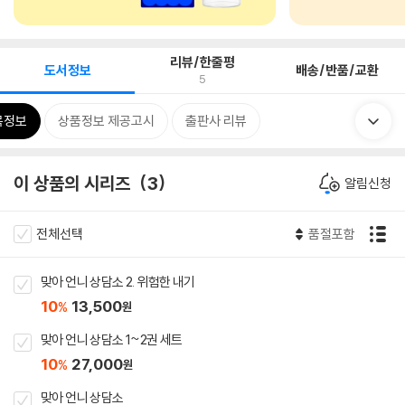
리뷰/한줄평
도서정보
배송/반품/교환
5
목정보
상품정보 제공고시
출판사 리뷰
이 상품의 시리즈
3
알림신청
전체선택
품절포함
맞아 언니 상담소 2. 위험한 내기
10
13,500
%
원
맞아 언니 상담소 1~2권 세트
10
27,000
%
원
맞아 언니 상담소