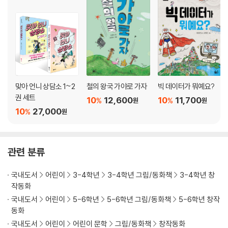
맞아 언니 상담소 1~2
철의 왕국 가야로 가자
빅 데이터가 뭐예요?
권 세트
10
12,600
10
11,700
%
%
원
원
10
27,000
%
원
관련 분류
국내도서
어린이
3-4학년
3-4학년 그림/동화책
3-4학년 창
작동화
국내도서
어린이
5-6학년
5-6학년 그림/동화책
5-6학년 창작
동화
국내도서
어린이
어린이 문학
그림/동화책
창작동화