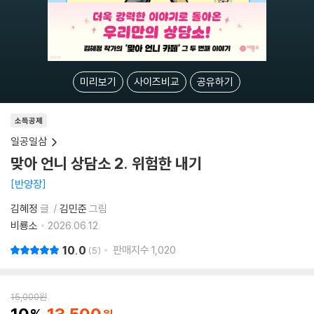
미리보기
사이즈비교
공유하기
소득공제
일공일삼
맞아 언니 상담소 2. 위험한 내기
반양장
김혜정
글
김민준
그림
비룡소
2026.06.12.
10.0
판매지수
1,020
5
15,000
원