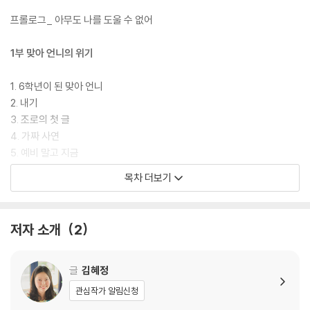
는 회원의 고민에도 모르는 척 ‘맞다’고 답글을 달아 주어야 할지, 고민의
주인이 누구인지 찾아내지 않기로 한 원칙을 꼭 지켜야 할지 등 온라인 카
프롤로그_ 아무도 나를 도울 수 없어
페를 운영하면서 벌어지는 여러 복잡한 상황들 속에서 여전히 서로의 존재
를 믿으며 더욱 단단하게 성장해 나가는 네 아이의 모습이 담겨 있다. ‘조
1부 맞아 언니의 위기
로’의 정체를 밝히는 긴장감 넘치는 이야기를 따라가다 보면 폭력과 고민
의 여러 형태에 대해 어느새 함께 고민하게 된다.
1. 6학년이 된 맞아 언니
2. 내기
“무슨 일 있어? 괜찮아?” 어린이는 약하지만 어린이들은 결코 약하지 않
3. 조로의 첫 글
아요. -본문에서
4. 가짜 사연
5. 예비 말고 지금
집에서는 혼자가 되고 싶고 친구들하고는 영영 함께하고 싶은 시기를 맞이
목차 더보기
한 미래와 친구들의 모습 속에서, 그러나 소외되고 낙오되는 친구 없이 서
2부 조로에게
로를 지켜봐 주자는 맞아 언니의 이야기는 어린이 모두에게 든든하고 따듯
한 마음속 댓글이 되어 줄 것이다.
7. 맞아 파수꾼
저자 소개
2
8. 친구는 어려워
9. 어쩌면 너?
10. 조로의 정체
글
김혜정
11. 사라진 조로
관심작가 알림신청
12. 맞아 언니의 미래