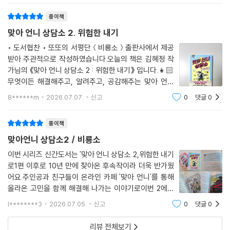
요미래는 자신감에 거래를 성립하고조로의 고민
종이책
맞아 언니 상담소 2. 위험한 내기
• 도서협찬 • 또또의 서평단＜비룡소＞출판사에서 제공
받아 주관적으로 작성하였습니다.오늘의 책은 김혜정 작
가님의 《맞아 언니 상담소 2 : 위험한 내기》 입니다.👧🏻
무엇이든 해결해주고, 알려주고, 공감해주는 맞아 언니
상담소. ‘조로’도 맞아 언니 상담소의 도움으로 문제거 해
8******m
2026.07.07.
신고
0
댓글
0
결됐으니 앞으로도 문제, 고민이 있는 아이들이 맞아 언니
상담소에 찾아오면 좋겠다!이제 6
종이책
맞아언니 상담소2 / 비룡소
이번 시리즈 신간도서는 '맞아 언니 상담소 2,위험한 내기
로1편 이후로 10년 만에 찾아온 후속작이라 더욱 반가웠
어요.주인공과 친구들이 온라인 카페 '맞아 언니'를 통해
올라온 고민을 함께 해결해 나가는 이야기로이번 2에서
는 조금 더 흥미로운 사건이 생겨요.자신을 '조로'라고 글
l********3
2026.07.05.
신고
0
댓글
0
을 남긴 아이로부터자신의 고민을 해결하지 못하면, '카페
폐쇄'라는 내기를 걸게 되요. '나라면 이 고
리뷰 전체보기