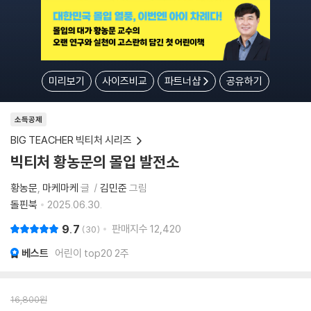
미리보기
사이즈비교
파트너샵
공유하기
소득공제
BIG TEACHER 빅티처 시리즈
빅티처 황농문의 몰입 발전소
황농문
마케마케
글
김민준
그림
돌핀북
2025.06.30.
9.7
판매지수
12,420
30
베스트
어린이 top20 2주
16,800
원