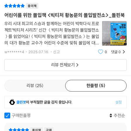
죠. 그래서인지 ＜빅티처 황농문의 몰입 발전소＞라는 책
오늘의 어린이에게는 오늘의 교양이 필요합니다.
제목을 보자마자 반가운 마음이 들었어
대상을 관찰하고, 다른 관점으로 바라보고
종이책
새로운 연결을 시도해 보세요.
어린이를 위한 몰입책 <빅티처 황농문의 몰입발전소>_돌핀북
지혜로운 어린이에겐 세상 모든 것이 큰 스승입니다.
우리 시대 최고의 스승과 함께하는 어린이 박학다식 프로
젝트‘빅티처 시리즈’ 신간 ＜빅티처 황농문의 몰입발전소
빅티처는 우리 사회를 대표하는 석학들의 깊이 있는 지혜와 통찰을 어린이
＞를 읽었어요!＜빅티처 황농문의 몰입발전소＞는 몰입
의 눈높이에 맞춰 구성한 돌핀북의 아동 교양 시리즈입니다. 살아가는 데
의 대가 황농문 교수가 어린이 수준에 맞춰 몰입에 대해
꼭 필요한 지식을 배우고 나와 세상을 바라보는 특별한 눈을 만날 수 있어
쉽고 재미있게 알려주는 책이에요. ＜빅티처 황농문의 몰
요. 신뢰할 수 있는 연구자들이 밝히는 오늘의 지성을 가장 소중한 아이들
w*******4
2025.07.16.
신고
0
댓글
0
입발전소＞는 재미있는 동화로 먼저 시작해요. 윤선이와
에게 선물하세요. 책장을 펼치는 순간, 오직 우리 아이만을 위한 빅티처의
도윤이의 일상 생활과 유명인들의 일화를 동
리뷰 전체보기
프라이빗 클래스가 시작됩니다.
빅티처는 이렇게 구성되어 있어요
리뷰
25
한줄평
5
▲ STEP1. 짧은 이야기 속에 숨어 있는 이론을 찾아요
클린봇
이 부적절한 글을 감지 중입니다.
설정
재미있는 이야기 속에도 몰입의 비밀이 숨어 있어요. 인물이 처한 상황 속
에서 집중, 뇌 과학, 슬로싱킹, 행복의 코드를 찾아보세요.
구매한줄평
추천순