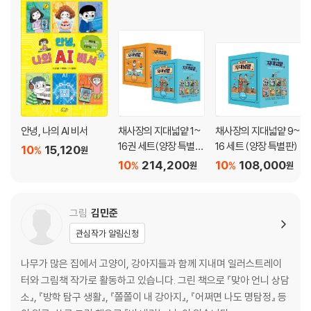
- 약한 몰입을 위한 조언
- 수학 문제가 도움이 되는 이유
의도적으로 몰입하라
- 조금씩 몰입 시간을 늘려 보세요
- 몰입의 원칙
- 왜 오래 생각해야 할까요?
안녕, 나의 AI 비서
채사장의 지대넓얕 1~
채사장의 지대넓얕 9~
16권 세트(양장 특별
16 세트 (양장 특별판)
강한 몰입에 도전한다
10
15,120
%
원
판)
- 콩쿠르 입상의 비밀
10
214,200
10
108,000
%
%
원
원
- 몰입이 주는 행복
- 몰입 8계명
그림
김민준
건강한 몰입을 위해 주의할 것들
관심작가 알림신청
- 뷰티풀 마인드
- 건강한 몰입을 위한 운동
나무가 많은 집에서 고양이, 강아지들과 함께 지내며 일러스트레이
- 수면 부족은 왜 정신 질환을 일으킬까요?
터와 그림책 작가로 활동하고 있습니다. 그린 책으로 『맞아 언니 상담
소』, 『방학 탐구 생활』, 『쫄쫄이 내 강아지』, 『어쩌면 나도 명탐정』 등