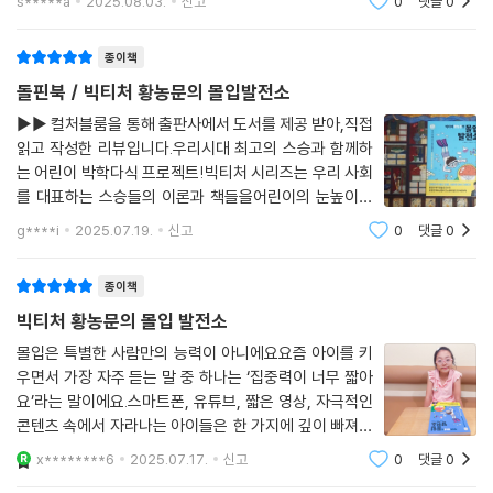
래도 재미있는 스토리 위주의 동화책을 재미있게 보는 아
강한 몰입에 도전하기 - 하루 이상 연속적으로 문제를 생각하며 집중하기
s*****a
2025.08.03.
신고
0
댓글
0
이여서, 이런 주제를 다루는 책은 크게 흥미를 갖지 않을
것 같았기 때문. 그런데 웬걸! 책을 슥 펼
몰입에 도전한 많은 사람들이 평소에는 떠오르지 않던 기발한 생각이 떠오
종이책
르고 슈퍼맨이라도 된 듯 집중력이 높아지는 경험을 이야기한다. 스트레스
돌핀북 / 빅티처 황농문의 몰입발전소
로만 가득했던 일상이 긍정적인 에너지가 넘치는 시간으로 바뀌어 나간다
▶▶ 컬처블룸을 통해 출판사에서 도서를 제공 받아,직접
고도 말한다. 그러나 처음부터 높은 단계의 몰입을 목표로 할 필요는 없다.
읽고 작성한 리뷰입니다. 우리시대 최고의 스승과 함께하
내가 할 수 있는 난이도에 맞춰 조금씩 시간을 늘려 나가는 것이 중요하기
는 어린이 박학다식 프로젝트!빅티처 시리즈는 우리 사회
때문이다.
를 대표하는 스승들의 이론과 책들을어린이의 눈높이에
맞춰서 출간한 시리즈도서랍니다생각하는 힘을 기르게
g****i
2025.07.19.
신고
0
댓글
0
무엇보다 깊이 생각하는 힘이 있어야 도전도 가능해지고 새로운 길이 열린
해주는 생각실험실마음을 단단하게 해주는 마음실험실그
다는 사실을 아이들은 이 책을 통해 자연스럽게 익힐 것이다. 생각의 습관
리고 오늘 이야기할 집중력, 몰입력을 다룬 몰
종이책
을 바꾸는 일은 쉽지 않지만, 그 과정은 무엇보다 즐겁다. 아직 어린 독자들
에게 감히 기대할 수도 없는 멋진 미래가 기다리고 있기 때문이다. 몰입은
빅티처 황농문의 몰입 발전소
꿈을 가진 아이들을 행복으로 안내하는 명확한 길잡이가 되어 줄 것이다.
몰입은 특별한 사람만의 능력이 아니에요요즘 아이를 키
우면서 가장 자주 듣는 말 중 하나는 ‘집중력이 너무 짧아
우리 시대 최고의 지성과 함께하는 주제별 교양 읽기
요’라는 말이에요.스마트폰, 유튜브, 짧은 영상, 자극적인
BIG TEACHER 시리즈
콘텐츠 속에서 자라나는 아이들은 한 가지에 깊이 빠져드
는 ‘몰입’이라는 상태를 경험하기가 점점 어려워지고 있
x********6
2025.07.17.
신고
0
댓글
0