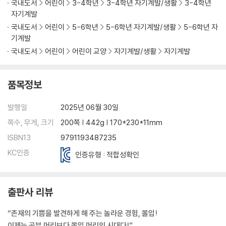
국내도서
어린이
3-4학년
3-4학년 자기계발/생활
3-4학년
자기계발
국내도서
어린이
5-6학년
5-6학년 자기계발/생활
5-6학년 자
기계발
국내도서
어린이
어린이 교양
자기계발/생활
자기계발
품목정보
발행일
2025년 06월 30일
쪽수, 무게, 크기
200쪽 | 442g | 170*230*11mm
ISBN13
9791193487235
KC인증
인증유형 : 적합성확인
출판사 리뷰
“존재의 기쁨을 발견하게 해 주는 놀라운 경험, 몰입!
이제는 공부 머리보다 몰입 머리의 시대다!”