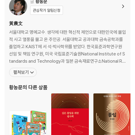
- 시냅스의 가지치기
글
황농문
관심작가 알림신청
손상된 뇌를 회복하려면 어떻게 해야 할까?
- 깊게 생각하는 아이 VS 즉흥적으로 행동하는 아이
黃農文
- 몰입이라는 쾌락
서울대학교 명예교수. 생각에 대한 혁신적 제언으로 대한민국에 몰입
- 천천히 생각하기
적 사고 열풍을 몰고 온 주인공. 서울대학교 공과대학 금속공학과를
졸업하고 KAIST에 서 석·박사학위를 받았다. 한국표준과학연구원
02. 뇌를 알면 누구나 천재
선임 및 책임 연구원, 미국 국립표준기술원National Institute of S
tandards and Technology과 일본 금속재료연구소National Re
세상을 바꾼 천재들의 생각법
search Institute of Metals의 객원 연구원으로 근무했다. 그는 절
펼쳐보기
- 생각하고 또 생각한 뉴턴
정의 몰입 상태에서 수행한 연구 경험을 바탕으로, 몰입적 사고를 통
- 천재들은 어떻게 생각할까요?
해 두뇌를 최대치로 활용할 수 있으며 그것이 실로 최고의 인생을 사
황농문
의 다른 상품
- 의식의 극장
는
1초도 쉬지 않고 생각하기
- 사자에게 쫓기는 얼룩말
- 수동적 몰입 VS 능동적 몰입
- 수동적 몰입은 위험해