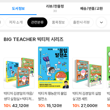
리뷰/한줄평
도서정보
배송/반품/교환
30
차
저자 소개
관련분류
품목정보
출판사 리뷰
BIG TEACHER 빅티처 시리즈
빅티처 김경일의 마음/
빅티처 황농문의 몰입
빅티처 김경일의 실험
빅
생각 실험실+빅티처
발전소
실 2권 세트
실
황농문의 몰입 발전소
10
42,120
10
15,120
10
27,000
1
%
%
%
원
원
원
세트