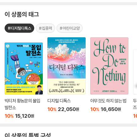
이 상품의 태그
#디지털디톡스
#집중력
#어린이교양
빅티처 황농문의 몰입
디지털 디톡스
아무것도 하지 않는 법
두
발전소
즈
10
22,050
10
16,650
%
%
원
원
10
15,120
1
%
원
이 상품의 특별 구성