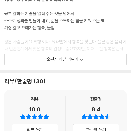
공부 잘하는 기술을 알려 주는 것을 넘어서
스스로 성과를 만들어 내고, 삶을 주도하는 힘을 키워 주는 책
가장 깊고 오래가는 행복, 몰입
많은 사람들이 ‘소확행’이나 ‘워라밸’에서 행복을 찾는다. 물론 좋은 음식이
나 인간관계에서 찾은 행복의 감정도 중요하지만, 이때 느낀 행복은 금세
사라지곤 한다. 반면 몰입을 경험한 사람들은 말한다. “무언가에 깊이 빠져
출판사 리뷰 더보기
있을 때가 인생에서 가장 행복한 순간이었다.”라고.
몰입의 행복은 단순히 기분 좋은 자극이 아닌, 자신감과 삶의 의미를 발견
리뷰/한줄평
30
하게 해 주는 강력한 힘이다. 황농문 교수는 이를 두고 ‘부작용 없는 진짜
도파민을 만나는 길’이라고 표현한다. 눈앞에 성과가 없어도 새로운 기대
감으로 가슴이 뛰고, 잠을 줄여도 피곤하지 않은 몰입의 순간. 그것은 결과
리뷰
한줄평
와는 상관없는 행복이다. 최선을 다하는 과정에서 기쁨과 즐거움을 찾는
10.0
8.4
사람들의 행복은 다른 사람은 상상하기 어려운 깊이와 넓이를 가지고 있
다.
리뷰 쓰기
한줄평 쓰기