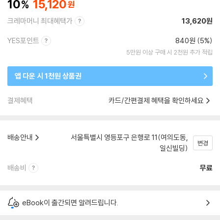
10
15,120
크레마머니 최대혜택가
13,620원
YES포인트
840원 (5%)
5만원 이상 구매 시 2천원 추가 적립
앱 다운 시 1천원 상품권
결제혜택
카드/간편결제 혜택을 확인하세요
배송안내
서울특별시 영등포구 은행로 11(여의도동,
변경
일신빌딩)
배송비
무료
eBook이 출간되면 알려드립니다.