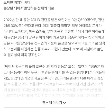
도파민 과잉의 시대,
손상된 뇌에서 몰입하는 천재의 뇌로
2022년 한 해 동안 ADHD 진단을 받은 어린이는 3만 7,609명으로, 전년
대비 30% 증가했다고 한다. 이제 ‘집중력 결핍’은 일부 아이들의 문제가
아니다. 스마트폰, 학원 스케줄, 무한 자극의 콘텐츠 속에서 자란 아이들에
게 몰입은 점점 더 낯선 단어가 되어 가고 있다. 집중력 저하는 창의적이고
깊은 사고를 담당하는 전두엽의 기능에 손상을 일으켜 아이들 스스로 생각
하고 문제를 해결하는 힘을 키우기 어렵게 만든다. 바로 이 지점에서 몰입
의 필요성이 더욱 강조된다.
『빅티처 황농문의 몰입 발전소』의 저자 황농문 교수는 말한다. “집중은 타
고나는 능력이 아닌 누구나 훈련을 통해 기를 수 있는 힘입니다.” 아이들에
게도 몰입의 즐거움을 가르칠 수 있다면, 우리는 완전히 다른 미래를 상상
할 수 있을 것이다. 서울대학교 재료공학부 교수로 오랜 기간 연구와 교육
에 몰입해 온 저자는 자신의 경험과 뇌 과학적 분석을 바탕으로 쓴『몰입』
시리즈로 대한민국에 ‘몰입 열풍’을 일으킨 인물이다. 이제 그가 아이들을
위한 몰입 안내서를 통해 한 세대의 사고 습관을 바꾸는 도전에 나섰다. 그
책소개 더보기
간 ‘몰입 아카데미’를 운영하면서 아이들이 몰입할 때 얼마나 놀라운 결과