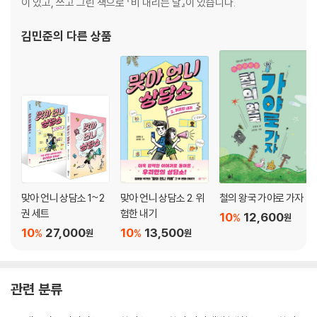
- 실전! 몰입 6단계
이 있고, 쓰고 그린 책으로 『비 내리는 날』이 있습니다.
김민준
의 다른 상품
04. 행복한 삶으로 이끄는 비밀
차곡차곡 쌓이는 성공의 경험
- 핵주먹의 부활
- 성공할 수밖에 없는 도전
- ‘가상의 도전’을 위한 수학 문제 풀이
행복한 삶을 위한 몰입
- 행복이란 무엇일까요?
- 상상도 못 할 멋진 미래가 기다리고 있어요
맞아 언니 상담소 1~2
맞아 언니 상담소 2. 위
철의 왕국 가야로 가자
- 사고력과 창의력을 가진 열정적인 인재
권 세트
험한 내기
10
12,600
%
원
10
27,000
10
13,500
%
%
원
원
- 몰입이 궁금할 때 빅티처에게 물어봐
- 나의 몰입 다이어리
관련 분류