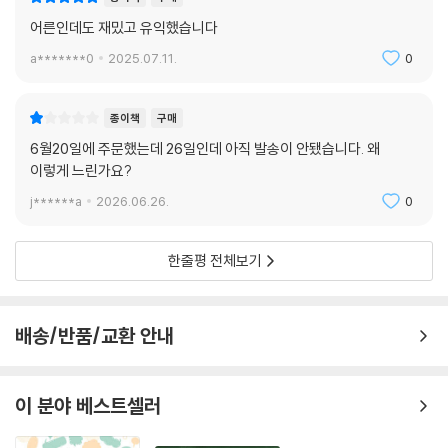
▲ STEP2. 선생님의 생생한 가르침으로 특별한 공부를 시작해 보아요
종이책
구매
어른인데도 재밌고 유익했습니다
황농문 교수님의 다정하고 꼼꼼한 수업으로 몰입을 배워 보세요. 바로 옆
a*******0
2025.07.11.
0
에서 강연을 듣듯 어린이의 눈높이에 딱 맞는 재미있는 설명을 읽다 보면
뇌의 작동 방식과 몰입의 원리를 이해할 수 있을 거예요.
종이책
구매
▲ STEP3. 만화로 개념을 정리해요
6월20일에 주문했는데 26일인데 아직 발송이 안됐습니다. 왜
이렇게 느린가요?
지금과 같은 학문이 정립되기까지 우리들의 예상을 뛰어넘는 실험과 연구
j******a
2026.06.26.
0
가 있었어요. 재미있는 만화를 통해 알쏭달쏭했던 개념을 다시 한번 정리
하고, 학자들의 노력을 느껴 보세요.
한줄평 전체보기
배송/반품/교환 안내
이 분야 베스트셀러