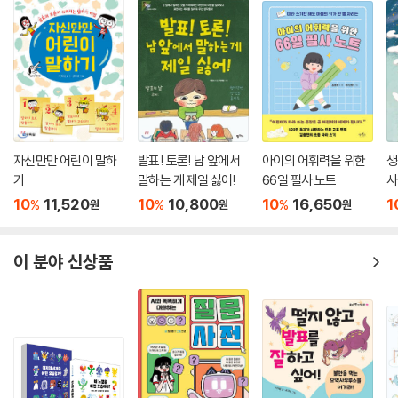
자신만만 어린이 말하
발표! 토론! 남 앞에서
아이의 어휘력을 위한
생
기
말하는 게 제일 싫어!
66일 필사 노트
사
10
11,520
10
10,800
10
16,650
1
%
%
%
원
원
원
이 분야 신상품