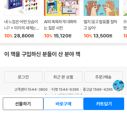
네 느낌은 어떤 모습이
AI와 똑똑하게 대화하
떨지 않고 발표를 잘하
쓰
니? + 미지의 세계는
는 질문 사전
고 싶어!
한
어떤 모습일까? 세트
10
28,800
10
15,120
10
13,500
1
%
%
%
원
원
원
이 책을 구입하신 분들이 산 분야 책
로그인
최근 본 상품
주문/배송
고객센터 1544-3800
티켓 1544-6399
중고샵 1566-4295
eBook 1:1문의/채팅상담
선물하기
바로구매
카트담기
예스이십사(주) 사업자 정보
이용약관
개인정보처리방침
청소년보호정책
PC버전
회사소개
거래처관계자께