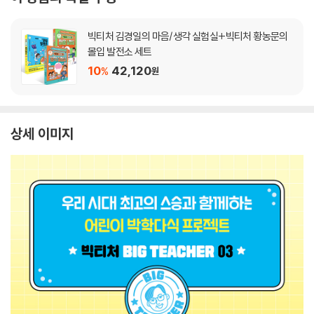
빅티처 김경일의 마음/생각 실험실+빅티처 황농문의
몰입 발전소 세트
10
42,120
%
원
상세 이미지