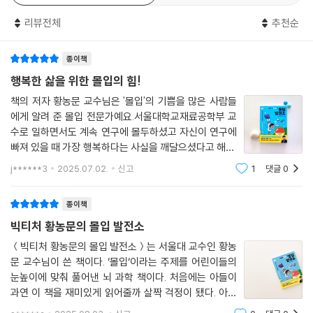
리뷰
25
한줄평
5
이 책은 복잡한 이론을 알려 주지 않아도 아이들이 쉽게 이해할 수 있도록
리뷰전체
추천순
귀엽고 직관적인 그림과 함께 우리 뇌가 작동하는 원리를 말해 준다. 전두
엽의 작동 방식과 몰입의 단계, 잠을 자는 동안 뇌에서 벌어지는 일들과 무
종이책
의식의 잠재력을 끌어내는 방법까지. 과학적 기반 위에 실천 가능한 방법
을 담고 있다. 어린 시절, 뇌의 사용법을 알고 활용할 수 있다면 앞으로의
행복한 삶을 위한 몰입의 힘!
인생은 잠재력을 충분히 발휘할 수 있는 빛나는 날이 되지 않을까? 《빅티
책의 저자 황농문 교수님은 '몰입'의 기쁨을 많은 사람들
처 황농문의 몰입 발전소》는 초등학생들이 처음 만나는 뇌 과학책이자 구
에게 알려 준 몰입 전문가예요.서울대학교재료공학부 교
체적인 몰입 훈련서의 역할을 톡톡히 해 줄 것이다.
수로 일하면서도 계속 연구에 몰두하셨고 자신이 연구에
빠져 있을 때 가장 행복하다는 사실을 깨달으셨다고 해요.
어린이도 할 수 있다! 몰입 Step 1, 2, 3
그리고 이 놀라운 경험을 많은 사람과 나누기 위해 ＜몰입
j******3
2025.07.02.
신고
1
댓글
0
＞이라는 책을 쓰셨습니다.교수님은 몰입 공부가 가장 필
요한 사람은 바로 어린이라는 생각을 하셨
운동을 계속하면 근육이 튼튼해지듯, 몰입과 생각도 꾸준히 하다 보면 익
종이책
숙해지고 더욱 깊어진다. 이 책에서는 아이들이 쉽게 실천할 수 있는 구체
빅티처 황농문의 몰입 발전소
적인 몰입 훈련의 단계를 소개한다.
＜빅티처 황농문의 몰입 발전소＞는 서울대 교수인 황농
문 교수님이 쓴 책이다. ‘몰입‘이라는 주제를 어린이들의
몰입을 시작하는 법 - 편안한 자세로 슬로싱킹 시작하기
눈높이에 맞춰 풀어낸 뇌 과학 책이다. 처음에는 아들이
약한 몰입에 익숙해지기 - 1초도 쉬지 않고 문제를 생각하며 선잠과 운동
과연 이 책을 재미있게 읽어줄까 살짝 걱정이 됐다. 아무
을 활용하기