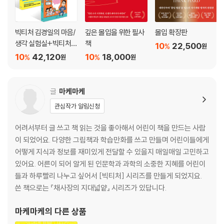
선조들의 몰입
- 퇴계 이황의 ‘경’
- 불교와 성리학의 몰입
빅티처 김경일의 마음/
깊은 몰입을 위한 필사
몰입 확장판
- 어떤 상태로 몰입해야 할까요?
생각 실험실+빅티처
책
10
22,500
%
원
황농문의 몰입 발전소
10
42,120
10
18,000
%
%
원
원
당신이 잠든 사이에
세트
- 윤선이네 발표 수업
- 잠과 몰입
글
마케마케
- 선잠 상태의 뇌에서는 어떤 일이 벌어질까요?
관심작가 알림신청
아이디어는 이미 내 안에 있었다
어려서부터 글 쓰고 책 읽는 것을 좋아해서 어린이 책을 만드는 사람
- 천재 발명가의 비밀
이 되었어요. 다양한 그림책과 학습만화를 쓰고 만들며 어린이들에게
- 수면의 과학
어떻게 지식과 정보를 재미있게 전달할 수 있을지 매일매일 고민하고
- 꿈을 이용한 천재들
있어요. 어른이 되어 알게 된 인문학과 과학의 소중한 지혜를 어린이
들과 하루빨리 나누고 싶어서 [빅티처] 시리즈를 만들게 되었지요.
03. 몰입을 시작해 보자!
쓴 책으로는 『채사장의 지대넓얕』 시리즈가 있답니다.
편안한 상태에서 몰입이 시작된다
마케마케
의 다른 상품
- 약한 몰입을 시작해 볼까요?