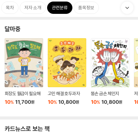
목차
저자 소개
관련분류
품목정보
달마중
회장도 월급이 필요해
고민 해결 호두과자
똥손 금손 체인지
저
10
11,700
10
10,800
10
10,800
1
%
%
%
원
원
원
카드뉴스로 보는 책