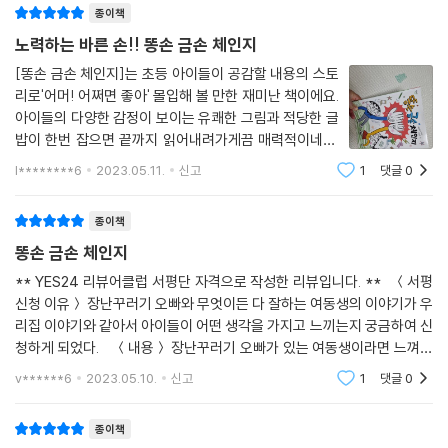
종이책
노력하는 바른 손!! 똥손 금손 체인지
[똥손 금손 체인지]는 초등 아이들이 공감할 내용의 스토
리로'어머! 어쩌면 좋아' 몰입해 볼 만한 재미난 책이에요.
아이들의 다양한 감정이 보이는 유쾌한 그림과 적당한 글
밥이 한번 잡으면 끝까지 읽어내려가게끔 매력적이네요.
말썽만 피우는 지태의 '똥손'과뭐든지 척척 잘하는 모범생
l********6
2023.05.11.
신고
1
댓글
0
지선이의 '금손'이천둥 번개가 치는 어느 날 두 손이 '짝'
부딪치고 서로 손이 바뀌었다!서로의 손
종이책
똥손 금손 체인지
** YES24 리뷰어클럽 서평단 자격으로 작성한 리뷰입니다. ** ＜서평
신청 이유＞ 장난꾸러기 오빠와 무엇이든 다 잘하는 여동생의 이야기가 우
리집 이야기와 같아서 아이들이 어떤 생각을 가지고 느끼는지 궁금하여 신
청하게 되었다. ＜내용＞ 장난꾸러기 오빠가 있는 여동생이라면 느껴봤
을 생각들과 무엇이든 다 잘하는 여동생이
v******6
2023.05.10.
신고
1
댓글
0
종이책