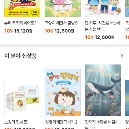
슈퍼 코딱지 히어로 1
고양이 해결사 깜냥 9
단 하루! 시간을 배송하
독
는 하늘 택배
않
10
15,120
10
12,600
%
%
원
원
10
12,600
1
%
원
이 분야 신상품
초원의 집 세트
숙제 외계인 곽배기 2
판타지 바다를 헤엄치
명
는 고래