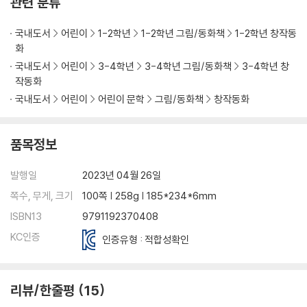
관련 분류
국내도서
어린이
1-2학년
1-2학년 그림/동화책
1-2학년 창작동
화
국내도서
어린이
3-4학년
3-4학년 그림/동화책
3-4학년 창
작동화
국내도서
어린이
어린이 문학
그림/동화책
창작동화
품목정보
발행일
2023년 04월 26일
쪽수, 무게, 크기
100쪽 | 258g | 185*234*6mm
ISBN13
9791192370408
KC인증
인증유형 : 적합성확인
리뷰/한줄평
15