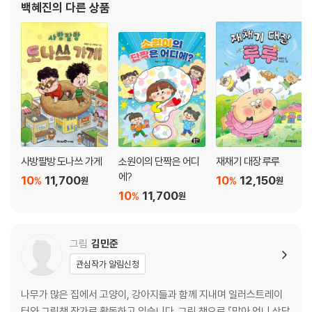
백혜진
의 다른 상품
사방팔방 도나쓰 가게
소원이의 단짝은 어디
재채기 대장 루루
에?
10
11,700
10
12,150
%
%
원
원
10
11,700
%
원
그림
김민준
관심작가 알림신청
나무가 많은 집에서 고양이, 강아지들과 함께 지내며 일러스트레이
터와 그림책 작가로 활동하고 있습니다. 그린 책으로 『맞아 언니 상담