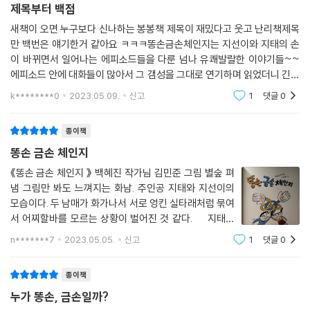
제목부터 백점
새책이 오면 누구보다 신나하는 봉봉책 제목이 재밌다고 웃고 난리책제목
만 백번은 얘기한거 같아요 ㅋㅋㅋ똥손금손체인지는 지선이와 지태의 손
이 바뀌면서 일어나는 에피소드들을 다룬 넘나 유쾌발랄한 이야기들~~
에피소드 안에 대화들이 많아서 그 갬성을 그대로 연기하며 읽었더니 긴글
도 순삭이더라구요직접 읽는 아이들도 끝까지 완독할수 밖에 없을꺼같아
k********0
2023.05.09.
신고
1
댓글
0
요피아노치다가 똥손금손
종이책
똥손 금손 체인지
《똥손 금손 체인지 》 백혜진 작가님 김민준 그림 별숲 펴
냄 그림만 봐도 느껴지는 화남. 주인공 지태와 지선이의
모습이다. 두 남매가 화가나서 서로 엉킨 실타래처럼 묶여
서 어찌할바를 모르는 상황이 벌어진 것 같다. 지태는
오늘도 코를 파고 또 판다. 주변 신경쓰지 않고 아무데나
n*******7
2023.05.05.
신고
1
댓글
0
버려서 엄마와 동생 지선이를 당황하게 만들고 급기야 엄
마한테 가시 돋친 말
종이책
누가 똥손, 금손일까?