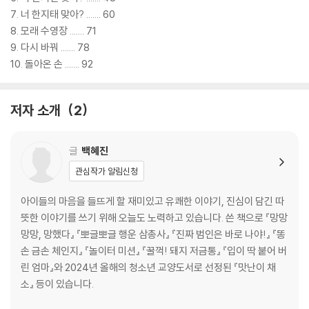
7. 너 한지태 맞아? ....... 60
8. 모래 수영장 ....... 71
9. 다시 바꿔 ....... 78
10. 돌아온 손 ....... 92
저자 소개
2
글
백혜진
관심작가 알림신청
아이들의 마음을 들뜨게 할 재미있고 유쾌한 이야기, 진심이 담긴 따
뜻한 이야기를 쓰기 위해 오늘도 노력하고 있습니다. 쓴 책으로 『망망
망망, 망했다』 『뽀글뽀글 행운 삼총사』 『진짜 범인은 바로 나야!』 『똥
손 금손 체인지』 『놀이터 미션』 『꿀꺽! 돼지 저금통』 『입이 딱 붙어 버
린 엄마』와 2024년 올해의 청소년 교양도서로 선정된 『맛난이 채
소』 등이 있습니다.