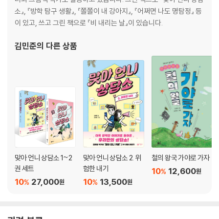
소』, 『방학 탐구 생활』, 『쫄쫄이 내 강아지』, 『어쩌면 나도 명탐정』 등
이 있고, 쓰고 그린 책으로 『비 내리는 날』이 있습니다.
김민준
의 다른 상품
맞아 언니 상담소 1~2
맞아 언니 상담소 2. 위
철의 왕국 가야로 가자
권 세트
험한 내기
10
12,600
%
원
10
27,000
10
13,500
%
%
원
원