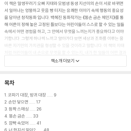
이 책은 말썽꾸러기 오빠 지태와 모범생 동생 지선이의 손이 서로 바뀌면
서 일어나는 엉뚱하고 웃음 빵 터지는 유쾌한 이야기 속에 행동의 중요성
을 담아낸 창작동화 입니다. 백혜진 동화작가는 《똥손 금손 체인지》를 통
해 어른이 정해 놓은 고정된 틀보다는 어린이들이 스스로 할 수 있는 일들
속에서 어떤 경험을 하고, 그 안에서 무엇을 느끼는지가 중요하다고 이야
기합니다. 그렇게 하나씩 느끼고 알아가다 보면 세상과 조화를 이루는 올
바른 자기만의 가치관을 형성할 수 있을 것이라고 말합니다. 이 책의 지태
처럼 어린이들이 내 손으로 무엇을 할 수 있는지, 내가 한 일들이 어떤 결과
가 되고 그때 나는 어떤 감정을 느꼈는지 생각해 보는 시간을 가지면 좋겠
책소개 더보기
습니다.
목차
1. 코파기 대장, 방귀 대장 ....... 9
2. 손만 닿으면 ....... 17
3. 등짝 스매싱 ....... 26
4. 똥손 금손 ....... 33
5. 깜빡 속았어 ....... 41
6. 너 한지선 맞아? ....... 48