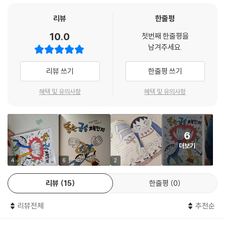
리뷰
한줄평
10.0
첫번째 한줄평을
남겨주세요.
리뷰 쓰기
한줄평 쓰기
혜택 및 유의사항
혜택 및 유의사항
6
더보기
4
6
2
리뷰
15
한줄평
0
리뷰전체
추천순