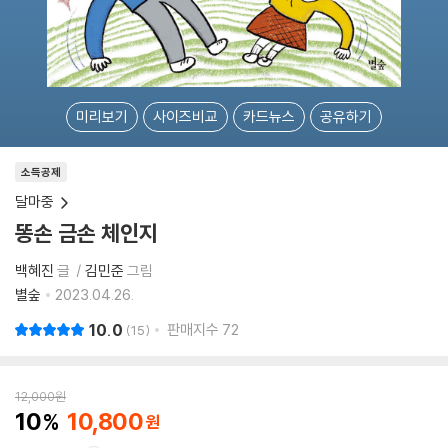
미리보기
사이즈비교
카드뉴스
공유하기
소득공제
달마중
똥손 금손 체인지
백혜진
글
김민준
그림
별숲
2023.04.26.
10.0
판매지수
72
15
12,000
원
10
10,800