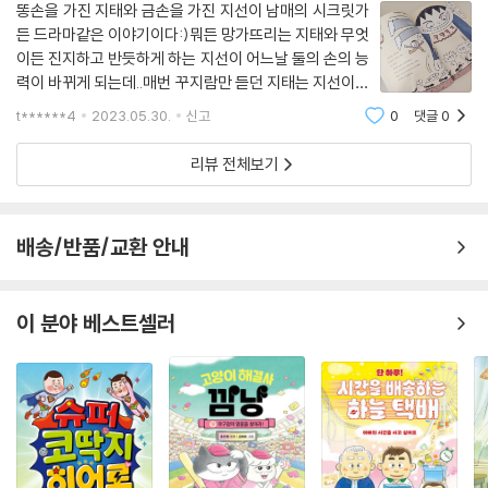
똥손을 가진 지태와 금손을 가진 지선이 남매의 시크릿가
든 드라마같은 이야기이다:)뭐든 망가뜨리는 지태와 무엇
이든 진지하고 반듯하게 하는 지선이 어느날 둘의 손의 능
력이 바뀌게 되는데..매번 꾸지람만 듣던 지태는 지선이의
금손 능력덕에 칭찬을 받게 된다.어? 나쁘지 않은데? ^^
t******4
2023.05.30.
신고
0
댓글
0
흙놀이라곤 하지 않던 깔끔쟁이 지선이는 의지와 상관없
이 놀이터에서 땅을 파고 이또한 즐거운 일
리뷰 전체보기
배송/반품/교환 안내
이 분야 베스트셀러