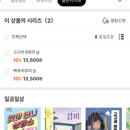
류
품목정보
책 속으로
출판사 리뷰
이 상품의 시리즈
2
알림신청
전체선택
품절포함
고구려 최후의 날
10
13,500
%
원
백제 최후의 날
10
13,500
%
원
일공일삼