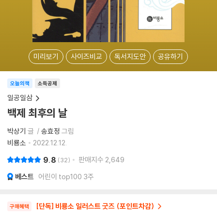
미리보기
사이즈비교
독서지도안
공유하기
오늘의책
소득공제
일공일삼
백제 최후의 날
박상기
글
송효정
그림
비룡소
2022.12.12.
9.8
판매지수
2,649
32
베스트
어린이 top100 3주
[단독] 비룡소 일러스트 굿즈 (포인트차감)
구매혜택