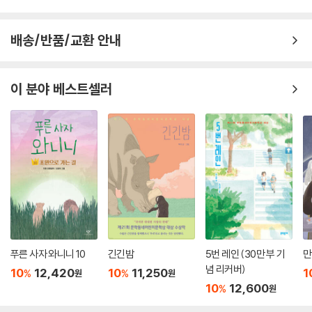
겨 왔기 때문이다. 실제로 의자왕이 평지인 사비성과 달리 산지에 자리한
웅진성으로 이동한 이유는 그간 쉬이 알려진 대로 도피 목적이 아니라, 군
배송/반품/교환 안내
사를 재정비한 후 나당연합군에 맞설 의지가 드러나는 대목으로 재해석되
고 있으며, 의자왕이 끝까지 항복할 의도가 없었다는 사실을 뒷받침하고
있다.
이 분야 베스트셀러
집에 돌아가지 못하고 웅진성 북문에서 잡일을 거드는 일을 구한 석솔은
덜 마른 흙벽에서 떨어진 비화 공주를 받아 낸다. 그렇게 왕족과의 만남을
갖게 된 석솔은 연 왕자의 초대로 궁궐에 들어선다. 석솔은 왕자인 연 앞에
서도 신분 차이로 주눅 들지 않고, 풀뿌리를 캐 먹는 백성들의 실정을 낱낱
이 들려주며 당돌한 질문을 서슴지 않는다. 둘의 대화에서는 왕족과 일반
백성의 의견 차이가 뚜렷이 드러난다.
“우리가 쫄쫄 굶어도 곡식을 갖다 바치는 게 나라 잘 보살피라고 그러는 거
잖아요. 그런데 힘들다고 하면 어째요? 걱정이 많고 힘들다고 누가 알아준
대요? 백성을 굶어 죽지 않게 하고 위협을 막아 주는 임금이 최고지.”
푸른 사자 와니니 10
긴긴밤
5번 레인 (30만 부 기
만
석솔의 말에는 왠지 모를 설움이 담겨 있었다. _본문에서
념 리커버)
10
12,420
10
11,250
1
%
%
원
원
10
12,600
%
원
그리고 일그러진 보름달이 뜬 그날 밤, 석솔은 궁궐 기둥에 기대선 채 시름