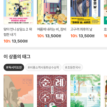
맞아 언니 상담소 2. 위
여름에 내리는 비, 잠비
고구려 최후의 날
호
험한 내기
10
13,500
10
13,500
1
%
%
원
원
10
13,500
%
원
이 상품의 태그
#독서지도안
#비룡소역사동화상수상작
#초등한국사