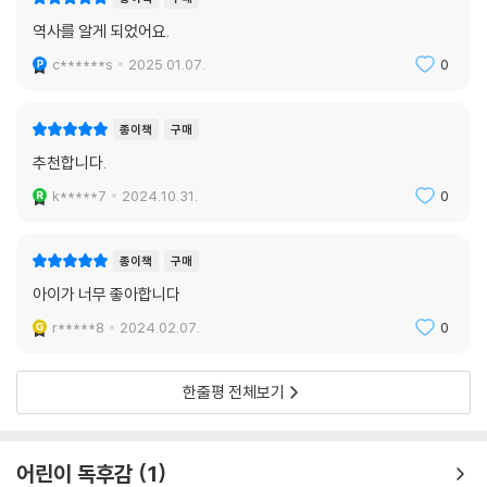
고 자존심도 센 석솔은 밥벌이 수단으로 구걸 대신 도둑질을 일삼는다. 결
역사를 알게 되었어요.
국 쌀자루를 훔치다 붙잡힌 석솔은 웅진성주 예식 앞에 끌려가 매를 맞고
c******s
2025.01.07.
0
돌아온다. 어려운 시기, 마냥 올바르고 모범적인 인물보다 손버릇이 좋지
못한 악다구니 같은 석솔의 모습이 더 설득력 있게 다가오며, 역사적 배경
에 대한 자연스러운 이해가 뒤따르게 된다. 입체적으로 살아 숨 쉬는 주인
종이책
구매
공 석솔은 이야기에 한껏 생동감을 불어넣으며, 독자를 깊게 끌어들여 몰
추천합니다.
입과 공감을 자연스레 불러일으킨다.
k*****7
2024.10.31.
0
또다시 백 리 길을 걸어 웅진성에 다다른 두 소년, 석솔과 도해는 일거리를
찾아 성안 마을로 들어선다. 장터와 공방 거리를 기웃거리던 둘은 어리고
종이책
구매
경험이 없다는 이유로 여기저기서 퇴짜를 맞는다. 두 소년의 발걸음을 따
아이가 너무 좋아합니다
라 백제시대 성안 마을의 구석구석이 눈앞에 펼쳐지듯 담긴 세부적인 장면
r*****8
2024.02.07.
0
묘사는 당대의 생활상을 또렷이 상상하며 읽는 묘미를 더한다.
● 궁궐을 드나들게 된 백제의 평민 소년 석솔
한줄평 전체보기
오늘날에 비추어 볼 수 있는 왕족과 백성의 대화
석솔과 도해는 갑작스레 성문이 닫히는 바람에 웅진성 안에 발이 묶인다.
어린이 독후감
1
나당연합군에 의해 수도인 사비가 함락되자 의자왕이 웅진으로 도읍을 옮