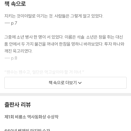
책 속으로
지키는 것이야말로 이기는 것. 사람들은 그렇게 알고 있었다.
--- p.7
그중에 소년 병사 한 명이 서 있었다. 이름은 석솔. 소년은 창을 쥐는 대신
품 안에서 두 가지 물건을 꺼내어 한참을 멍하니 바라보았다. 투자 하나와
깨진 옥고리였다.
--- p.8
“웬수는 웬수고, 일단은 먹고살아야 할 거 아녀.”
--- p.13
책 속으로 더보기
먹을 양식이 없다, 집에 아픈 동생이 있다, 석솔이 둘러댈 말은 차고 넘쳤
다. 하지만 이런 답변은 모두 성에 차지 않았다.
출판사 리뷰
--- p.33
제1회 비룡소 역사동화상 수상작
“근데, 고것들이 성을 뺏고 빼앗기든 우리랑 뭔 상관이래?”
도해는 잠시 침묵했다. 그러더니 보리가 담긴 자루를 바라보며 대꾸했다.
660년 백제의 마지막 순간,