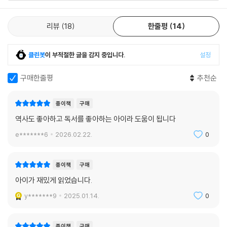
소년의 눈으로 역사적 현장을 생생히 되살리다!
리뷰
18
한줄평
14
백제시대의 어린이는 어떻게 살아갔을까? 먹을 것이 마땅치 않았기에 먹
고사는 문제가 오늘날보다 훨씬 더 피부로 와닿는 중요한 문제였을 것이
다. 열두 살 백제의 평민 소년 석솔에겐 하루하루 양식을 구하는 일이 곧 생
클린봇
이 부적절한 글을 감지 중입니다.
설정
존과 직결된 문제이자, 살아남기 위한 발버둥이었다. 전쟁으로 부모를 잃
고, 아픈 동생을 둔 석솔은 그야말로 아득바득 악착같이 살아간다. 이는 비
구매한줄평
추천순
단 석솔뿐만이 아니다. 멀리 떨어진 성에 습격이 벌어졌다 한들, 일반 백성
들에겐 먹고사는 어려움에 비할 위협까지는 못 되었다.
종이책
구매
역사도 좋아하고 독서를 좋아하는 아이라 도움이 됩니다
“근데, 고것들이 성을 뺏고 빼앗기든 우리랑 뭔 상관이래?”
e*******6
2026.02.22.
0
도해는 잠시 침묵했다. 그러더니 보리가 담긴 자루를 바라보며 대꾸했다.
“그러게 말이야. 이긴다고 우리한테 보리 한 됫박 나눠 줄 것도 아닌데.”_
본문에서
종이책
구매
아이가 재밌게 읽었습니다.
어른들을 따라 노루 사냥에 나선 석솔은 고기 몫을 덜 주려는 어른에게 “어
y*******9
2025.01.14.
0
리다고 조금 주는 법이 어디 있어요!” 하고 악 소리를 지른다. 쌀죽이 먹고
싶다는 동생의 철없는 말에 성질을 부리면서도, 다음날 양식이 쌓인 웅진
성으로 먼 걸음을 옮긴다. 그러나 서글서글한 친구 도해와 달리 고집도 세
종이책
구매