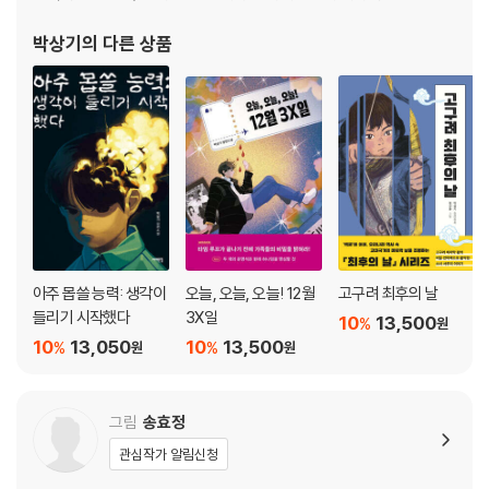
박상기
의 다른 상품
아주 몹쓸 능력: 생각이
오늘, 오늘, 오늘! 12월
고구려 최후의 날
들리기 시작했다
3X일
10
13,500
%
원
10
13,050
10
13,500
%
%
원
원
그림
송효정
관심작가 알림신청