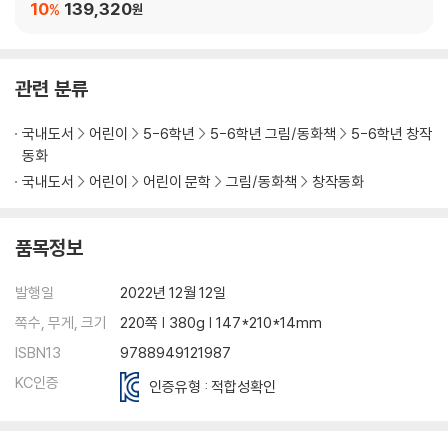
10
139,320
%
원
관련 분류
국내도서
어린이
5-6학년
5-6학년 그림/동화책
5-6학년 창작
동화
국내도서
어린이
어린이 문학
그림/동화책
창작동화
품목정보
발행일
2022년 12월 12일
쪽수, 무게, 크기
220쪽 | 380g | 147*210*14mm
ISBN13
9788949121987
KC인증
인증유형 : 적합성확인