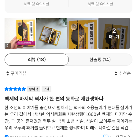
기를 단단히 틀어쥐고 있다는 점 또한 눈이 간다. 자신의 욕망에 충실하고,
혜택 및 유의사항
혜택 및 유의사항
렸다. 나라를 쳐들어온들 석솔에게는 상관없었던 당군이 그제야 원수처럼
권위에 휘둘리지 않는 주인공 석솔뿐만 아니라 부모도 없이 홀로 살아남아
느껴졌다.
친구를 의지하며 함께하려는 도해의 성격 역시 인상적이었다.
--- p.124
--- 최나미(동화작가)
2
손에 턱을 괴고 깊은 생각에 빠진 왕은 상상한 것보다 훨씬 보통 사람의 모
더보기
인상적인 도입부로부터 결말에 이르기까지 긴장감 속에서 흥미로운 사건
습이었다. 지금도 자신을 두고 고민하는 모습이 인간적으로 보였다.
이 전개된다. 도둑질을 하고도 빤빤하게 대드는 주인공 또한 기존 역사동
2
--- p.133
화의 다소 ‘바른 생활’ 주인공들과 달라 매력적이었다. 제1회 역사동화상에
리뷰
18
한줄평
14
걸맞은 새로움이었다.
“야 이 도둑놈들아!”
--- 이현(동화작가)
석솔이 벌떡 일어나 돌멩이를 힘껏 던졌다. 바람 소리를 내며 날아간 돌이
구매리뷰
추천순
예식의 투구를 정확히 강타했다. 철 투구의 굉음이 멀리까지 울려 퍼졌다.
제1회 ‘비룡소 역사동화상’ 수상작, 박상기 작가의 장편동화 『백제 최후의
--- p.171
종이책
구매
날』이 출간되었다. ‘비룡소 역사동화상’은 국내 최초 어린이문학상인 황금
도깨비상을 시작으로 비룡소 문학상, 스토리킹, 마시멜로 픽션 등을 제정
백제의 마지막 역사가 한 편의 동화로 재탄생하다
“왜 이런 일이 생기는 걸까. 다 같이 행복하게 살면 좋을 텐데.”
하여 다채로운 장르의 동화책을 펴내고, 국내 창작 아동문학의 발전을 도
한 소년의 이야기를 중심으로 펼쳐지는 역사의 소용돌이가 현대를 살아가
--- p.198
모해 온 비룡소가 과거를 통해 현재의 세상을 폭넓게 바라볼 시각을 전해
는 우리 곁에서 생생한 역사동화로 재탄생했다.660년 백제의 마지막 순
줄 참신한 이야기를 발굴하고자 신설한 상이다.
간, 그 곳에 존재했던 열두 살 백제 소년 석솔. 석솔이 보여주는 이야기는
우리 모두의 과거를 돌아보고 현재를 생각하며 미래로 나아갈 길을 직간접
역사는 본디 이야기다. 역사 속에는 앞선 시대를 살아간 수많은 사람들의
적으로 제시한다."지키는 것이야말로 이기는 것, 소중한 건 반드시 내 손으
n*******a
2023.05.14.
신고
1
댓글
0