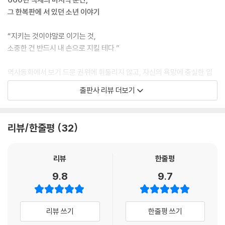
“그러게 말이야. 이긴다고 우리한테 보리 한 됫박 나눠 줄 것도 아닌데.”
그 한복판에 서 있던 소년 이야기
--- p.37
“지키는 것이야말로 이기는 것,
“위험하다고 안 되고, 안 해 봤다고 안 되고, 어리다고 안 되면 우리 같은 애
소중한 건 반드시 내 손으로 지킬 테다.”
들은 어떻게 먹고살라는 거야?”
--- p.46
역사동화에서 보기 드문 권위에 휘둘리지 않고, 자신의 욕망에 충실한 입
체적인 주인공이 이야기를 단단히 틀어쥐고 있다. 전쟁의 처참함을 감상적
출판사 리뷰 더보기
방앗간의 어떤 손님은 왕이 왜 항복을 하지 않아 이곳을 전쟁터로 만드는
으로 그리지 않은 점에서 작가의 내공이 돋보인다. 세밀하고 안정감 있는
지 모르겠다고 투덜댔다. 아직 당군이 몰려오지 않았는데도 사람들의 마음
서술이 이야기를 풍성하게 만들었다.
속에는 이미 불안감이 도사리고 있었다.
--- 심사위원: 최나미(동화작가), 이현(동화작가)
리뷰/한줄평
32
--- p.56
● 심사평
“그나저나, 건길지께서는 왜 그렇게 신라와 전쟁을 하는 거예요?”
리뷰
한줄평
“신라와 우리는 오랜 원한이 있다.”
전쟁의 처참함을 감상적으로 그리지 않은 점에서 작가의 내공이 돋보였다.
9.8
9.7
“원한이요? 원한이 없는 사람도 있어요? 겨우 그것 때문에 백성들이 나자
정해진 역사적 결말 앞에서 석솔이 할 수 있는 일의 한계를 명확하게 그린
빠지도록 싸워요?”
점이나 전쟁을 대하는 웅진성의 성주나 군인들의 태도와 백성들의 태도에
--- p.102
서 오는 온도차 등 세밀하고 안정감 있는 서술이 이야기를 풍성하게 만들
리뷰 쓰기
한줄평 쓰기
자신의 곁에 언제나 당연한 듯이 함께 있던 도해였기에 이 상황을 받아들
었다. 무엇보다 역사동화에서 보기 드문 입체적인 주인공이 등장해서 이야
이기 힘들었다. 흐느끼는 소리가 점점 커졌다. 도해를 붙든 손이 부르르 떨