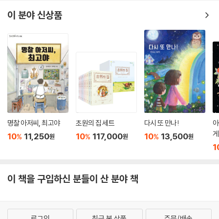
에 잠겨 있는 의자왕을 보게 된다. 석솔은 처음 본 왕의 모습이 그토록 처연
이 분야 신상품
할지 몰랐다. 한 나라의 왕일지라도 여타 보통 사람들과 크게 다르지 않은
한 인간임을 깨닫는다.
● 석솔, 당나라 군대의 진영에 잠입하다
1360여 년 전, 역사의 뒤안길에 가려진 백제 멸망의 진실
왕궁을 드나들며 곡옥을 슬쩍하는 데 성공한 석솔은 도해를 꾀어내 제대로
보물을 훔칠 계획을 세운다. 자루에 보물을 한가득 담은 그 순간, 당군의 갑
작스러운 기습으로 난리가 벌어진 통에 석솔은 황급히 갑옷을 뒤집어쓰고
달아난다. 웅진성주 예식과 병사들에게 뒤쫓기는 신세가 된 긴박한 상황에
명찰 아저씨, 최고야
초원의 집 세트
다시 또 만나!
아
서 석솔은 갑옷을 성안 마을 연못에 벗어 던진다. 성안 마을 연못 바닥에서
게
10
11,250
10
117,000
10
13,500
%
%
%
원
원
원
출토된 갑옷 명광개. 작가는 “누가 이걸 왜 이곳에 던져 넣었을까?”라는
1
물음에서 이야기가 시작되었다고 한다.
이 책을 구입하신 분들이 산 분야 책
결국 병사에게 붙잡혀 웅진성주 예식 앞에 끌려간 석솔은 의자왕과 마주하
게 된다. 의자왕은 석솔의 죄를 묻는 대신 당나라 군대의 진영에 잠입하라
는 뜻밖의 임무를 맡긴다. 석솔은 심한 갈등 끝에 도해가 남기고 떠난 외짝
이 된 투자(옛 주사위)와 연 왕자와 나눠 가진 깨진 옥고리를 꾹 쥐며 의지
로그인
최근 본 상품
주문/배송