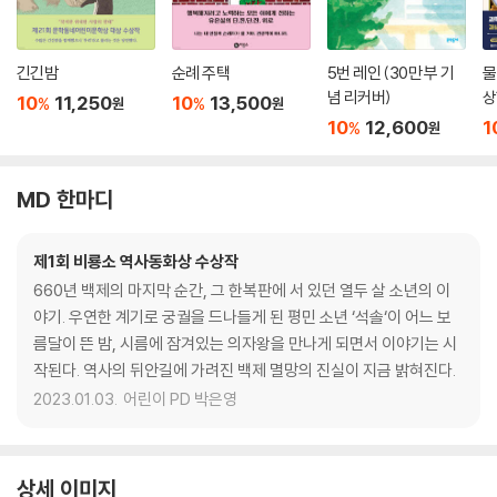
긴긴밤
순례 주택
5번 레인 (30만 부 기
물
념 리커버)
상
10
11,250
10
13,500
%
%
원
원
10
12,600
1
%
원
MD 한마디
제1회 비룡소 역사동화상 수상작
660년 백제의 마지막 순간, 그 한복판에 서 있던 열두 살 소년의 이
야기. 우연한 계기로 궁궐을 드나들게 된 평민 소년 ‘석솔‘이 어느 보
름달이 뜬 밤, 시름에 잠겨있는 의자왕을 만나게 되면서 이야기는 시
작된다. 역사의 뒤안길에 가려진 백제 멸망의 진실이 지금 밝혀진다.
2023.01.03.
어린이 PD 박은영
상세 이미지