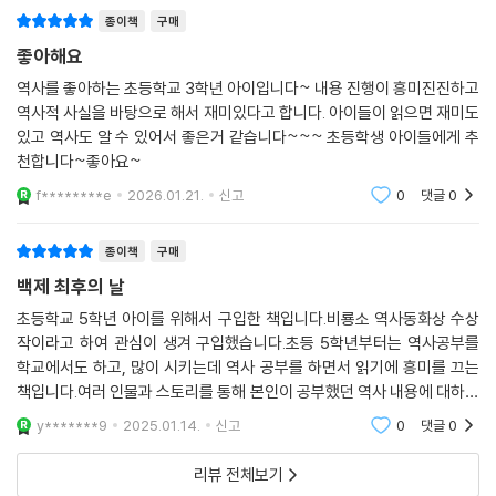
종이책
구매
삼국 중 가장 일찍이 멸망을 맞은 백제는 신라나 고구려에 비해 남겨진 기
좋아해요
록과 유물이 현저히 부족하다. 따라서 백제를 배경으로 한 역사동화 역시
역사를 좋아하는 초등학교 3학년 아이입니다~ 내용 진행이 흥미진진하고
그동안 쉽게 만나 보기 어려웠다. 『백제 최후의 날』은 최근에 발견된 유물
역사적 사실을 바탕으로 해서 재미있다고 합니다. 아이들이 읽으면 재미도
을 토대로 새롭게 밝혀지거나 재조명된 역사적 자료를 충실히 반영하여 백
있고 역사도 알 수 있어서 좋은거 같습니다~~~ 초등학생 아이들에게 추
제 멸망의 모습을 사실적으로 그려 낸 점에서 더욱 의미가 깊은 작품이다.
천합니다~좋아요~
f********e
2026.01.21.
신고
0
댓글
0
박상기 작가는 2013년 창비어린이 신인문학상(『옥수수 뺑소니』), 2016
년 눈높이아동문학상(『수몽조의 특별한 선물』), 2018년 황금도깨비상
종이책
구매
(『바꿔!』)을 수상했으며, 탄탄한 문장력에 어린이?청소년 독자들의 공감
백제 최후의 날
을 불러일으키는 다양한 이야깃거리를 다룬 작품으로 많은 사랑을 받고 있
다. 이번 수상작 『백제 최후의 날』을 통해 한결 더 역동적인 서사를 펼쳐 보
초등학교 5학년 아이를 위해서 구입한 책입니다.비룡소 역사동화상 수상
작이라고 하여 관심이 생겨 구입했습니다.초등 5학년부터는 역사공부를
인다. 그림은 박상기 작가의 전작 스포츠 동화 『오늘부터 티볼!』에서 이미
학교에서도 하고, 많이 시키는데 역사 공부를 하면서 읽기에 흥미를 끄는
한 차례 호흡을 맞춘 바 있는 송효정 화가가 맡았다. 철저한 고증을 바탕으
책입니다.여러 인물과 스토리를 통해 본인이 공부했던 역사 내용에 대하여
로 한 묵직하고 힘 있는 그림은 이야기에 활력을 불어넣으며, 백제시대의
더 관심을 가지게 되는 계기가 되었습니다.
모습을 실감 나게 구현해 전달해 준다.
y*******9
2025.01.14.
신고
0
댓글
0
리뷰 전체보기
● 잃어버린 왕국, 백제의 마지막 여름을 뜨겁게 살아 낸