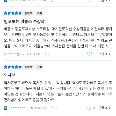
로 지킬테다."
삶과 이야기가 녹아 있다. 아득히 멀게 느껴지는 과거라도, 그 한가운데를
살아간 인물이 있다. 그리고 그중에는 언제나 어린이도 존재했다. 독특하
종이책
구매
고 신선한 스토리텔링으로 역사를 다룬 이야기에 깊이 빠져들어 읽다 보
믿고보는 비룡소 수상작
면, 역사적 배경이라는 딱딱한 울림을 주는 벽이 어느새 허물어지고, 과거
와 현재의 따뜻한 이어짐을 경험하는 멋진 순간이 찾아든다. 비룡소 역사
비룡소 황금도깨비상 스토리킹 마시멜로픽션 수상작들을 에전부터 챙겨
보는 편인데 이번엔 역사동화상 첫 수상작이 나왔다고 해서 바로 구입했어
동화상을 통해 역사 속 다양한 사건에 문학적 상상력을 더한 흥미로운 이
요. 아들 둘다 역사를 좋아해서 역사동화상 수상작이라고 하니까 바로 관
야기를 어린이 독자들에게 전하고자 한다.
심을 보이더라구요. 겨울방학때 역사전집 전체를 한번 다 봐서 대충 시대
배경도 알고 있고 해서 어렵지 않게 읽을 수 있었어요. 수상작들은 힘들어
제1회 수상작 『백제 최후의 날』은 역사적 개연성에 충실하면서도 흥미진
p******g
2023.01.28.
신고
1
댓글
0
도 제가 아이들
진한 이야기성을 갖춘 밀도 있는 역사동화로, 660년 백제의 마지막 순간
을 뜨겁게 겪어 낸 소년의 이야기가 담겼다. 심사위원들로부터 높은 완성
종이책
구매
도와 신선한 캐릭터, 긴장감 넘치는 전개로 호평을 이끌어 냈다. 열두 살 백
역사책
제 소년 ‘석솔’은 나라에 전쟁이 일어나도, 아픈 동생을 돌보며 하루하루 굶
역사공부도 하면서 독서할 수 있는 책 입니다. 역사도 좋아하고 독서를 좋
지 않기 위해 도둑질을 일삼는다. 연 왕자와의 만남을 계기로 궁궐에 드나
아하는 아이라 도움이 될 것 같아서 구입했는데 두 세번씩 읽는 것 보니 재
들게 된 석솔은 백제 최후의 결정적인 순간을 코앞에서 맞닥뜨리고, 그 한
미있는 것 같습니다. 저는 아직 읽어보지 못했지만 역사 좋아하는 아이라
복판에 서게 된다. 석솔은 전쟁으로 인한 가까운 이들의 죽음, 나라의 멸망
면가볍게 읽어봐도 좋을 것 같아요.
을 지켜보며 소중한 것은 자기 손으로 지키겠다고 의지를 다진다. 한순간
e*******6
2026.02.22.
신고
0
댓글
0
에 저물어 버린 왕국, 그 시기를 살아 냈을 법한 어린이를 입체적으로 그리
며, 역사의 소용돌이가 휘몰아치던 현장을 생동감 넘치게 되살려 냈다.