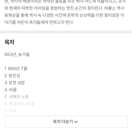
면, 역사적 배경이라는 딱딱한 울림을 주는 벽이 어느새 허물어지고, 과거
와 현재의 따뜻한 이어짐을 경험하는 멋진 순간이 찾아든다. 비룡소 역사
동화상을 통해 역사 속 다양한 사건에 문학적 상상력을 더한 흥미로운 이
야기를 어린이 독자들에게 전하고자 한다.
목차
663년, 늦가을
1. 660년 7월
2. 웅진성
3. 닫힌 성문
4. 씨름
5. 성벽의 소동
6. 연 왕자의 초대
7. 곡옥
8. 기습
목차 더보기
9. 어라하