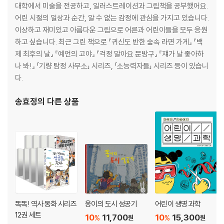
대학에서 미술을 전공하고, 일러스트레이션과 그림책을 공부했어요.
어린 시절의 일상과 순간, 알 수 없는 감정에 관심을 가지고 있습니다.
이상하고 재미있고 아름다운 그림으로 어른과 어린이들을 모두 응원
하고 싶습니다. 최근 그린 책으로 『귀신도 반한 숲속 라면 가게』 『백
제 최후의 날』 『예언의 고야』 『걱정 말아요 문방구』 『쟤가 날 좋아하
나 봐!』 「기량 탐정 사무소」 시리즈, 「소능력자들」 시리즈 등이 있습니
다.
송효정
의 다른 상품
똑똑! 역사 동화 시리즈
옹이의 도시 성공기
어린이 생명 과학
12권 세트
10
11,700
10
15,300
%
%
원
원