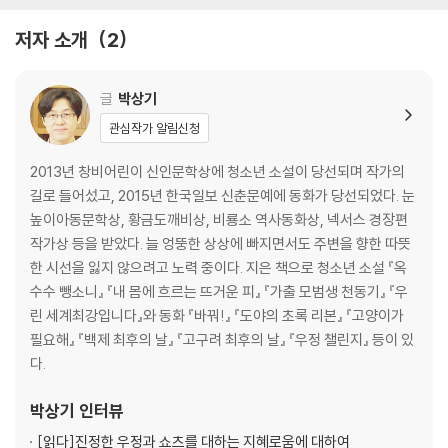
10. 잠입
11. 편밀
저자 소개
2
12. 장(將)
13. 포로 행렬
14. 목선
글
박상기
관심작가 알림신청
이 년 후, 여름
2013년 창비어린이 신인문학상에 청소년 소설이 당선되며 작가의
작가의 말
길로 들어섰고, 2015년 한국일보 신춘문예에 동화가 당선되었다. 눈
높이아동문학상, 황금도깨비상, 비룡소 역사동화상, 넥서스 경장편
작가상 등을 받았다. 늘 엉뚱한 상상에 빠지면서도 주변을 향한 따뜻
한 시선을 잃지 않으려고 노력 중이다. 지은 책으로 청소년 소설 『옥
수수 뺑소니』 『내 몸에 흐르는 뜨거운 피』 『가출 모범생 천동기』 『우
린 세계최강입니다』와 동화 『바꿔!』 『도야의 초록 리본』 『고양이가
필요해』 『백제 최후의 날』 『고구려 최후의 날』 『우정 챌린지』 등이 있
다.
박상기
인터뷰
[읽다]
진정한 우정과 쇼츠를 대하는 지혜로움에 대하여