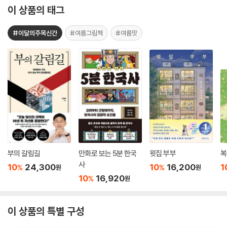
이 상품의 태그
#이달의주목신간
#여름그림책
#여름맛
부의 갈림길
만화로 보는 5분 한국
윗집 부부
복
사
10
24,300
10
16,200
1
%
%
원
원
10
16,920
%
원
이 상품의 특별 구성