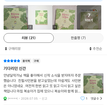
AI 리뷰가 도움이 되었나요?
0
0
신나게 놀고 난 후, 아이와 애벌레는 원래 몸으로 되돌아온다. 아이는 애벌
레에게 “넌 다 자라면 뭐가 돼?”라고 묻고, 애벌레는 매미나 나비 등 무엇
이 되어도 좋다고 답한다. 되고 싶은 것이 자꾸 바뀐다며 웃음을 터뜨리는
7
아이와 애벌레의 대화는 『복숭아와 애벌레』가 지닌 빛나는 장면 중 하나
더보기
다. 자신의 내일을 자유롭게 상상하고 스스로 만들어 갈 수 있다는 믿음이
어린이에게는 내일을 기대하게 하고, 어른에게는 잊고 지냈던 유년의 꿈을
2
3
다시 떠올리게 한다. 이윽고 다 자란 애벌레가 아이의 곁을 떠나며 “좋은
리뷰
21
한줄평
7
꿈 꿔!”라고 인사를 건네는 장면은 독자들의 마음을 편안하게 어루만진다.
무엇이 되어야 한다는 부담 없이 그저 좋은 꿈을 꾸기를 바라는 작가의 마
구매리뷰
추천순
음이 그림책을 덮은 후에도 독자의 곁에 오래도록 머물 것이다.
종이책
구매
기다리던 신간
안녕달작가님 책을 좋아해서 신작 소식을 받자마자 주문
했습니다. 친필사인본을 받고싶었는데 아쉽게도 사인본
은 아니었네요...여전히 한번 읽고 또 읽고 다시 읽고 싶은
책입니다.마침 복숭아가 집에 있으니 복숭아와 함께 읽어
봐야겠습니다.※덧붙임글문의해보니 초판 사인인쇄본이
l*****l
2026.07.05.
신고
1
댓글
0
맞았습니다. 마지막페이지의 앙증맞은 그림이 메시지였