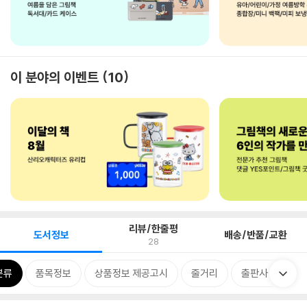
이 분야의 이벤트
10
리뷰/한줄평
도서정보
배송/반품/교환
28
분류
품목정보
상품정보 제공고시
줄거리
출판사 리뷰