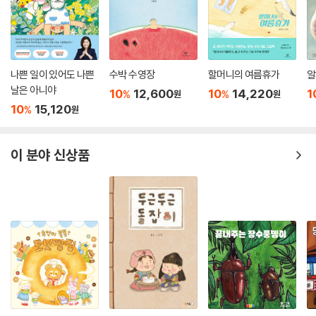
나쁜 일이 있어도 나쁜
수박 수영장
할머니의 여름휴가
알
날은 아니야
10
12,600
10
14,220
1
%
%
원
원
10
15,120
%
원
이 분야 신상품