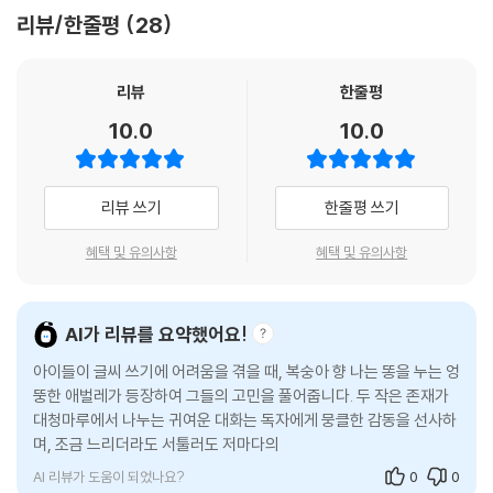
아와 애벌레』는 일상과 환상의 경계를 태연하게 넘나들며 독자들을 기분
리뷰/한줄평
28
좋은 유희의 세계로 이끈다.
‘나’와 ‘너’의 경계를 넘어 발견한 세상
리뷰
한줄평
10.0
10.0
그동안 안녕달 작가는 홀로 사는 할머니, 버림받은 강아지, 남겨진 눈사람
등 외롭고 소외된 존재들을 다정하게 그려 왔다. 최근작 『별에게』에서 소
중한 존재와 이별하며 성장하는 내면을 섬세하게 담아낸 작가는 신작 『복
리뷰 쓰기
한줄평 쓰기
숭아와 애벌레』에서 다른 존재의 삶에 스스럼없이 뛰어드는 어린이의 용
기와 호기심을 매력적인 변신 서사로 풀어낸다. 몸을 맞바꾸는 상상은 단
혜택 및 유의사항
혜택 및 유의사항
순한 놀이를 넘어 서로를 이해하고 연대하는 과정이 된다. 아이가 복숭아
속에서 미끄럼틀을 만들며 놀 때, 애벌레가 풀밭에서 걷는 즐거움을 맛보
고 글씨 쓰기의 어려움을 겪을 때, 둘은 서로의 처지를 자연스럽게 헤아린
AI가 리뷰를 요약했어요!
다. 이처럼 ‘나’와 ‘너’의 경계를 넘어 세상을 새롭게 바라보는 경험은 나와
아이들이 글씨 쓰기에 어려움을 겪을 때, 복숭아 향 나는 똥을 누는 엉
다른 존재를 기꺼이 이해하고 껴안는 마음을 긍정하며 깊은 여운을 남긴
뚱한 애벌레가 등장하여 그들의 고민을 풀어줍니다. 두 작은 존재가
다.
대청마루에서 나누는 귀여운 대화는 독자에게 뭉클한 감동을 선사하
며, 조금 느리더라도 서툴러도 저마다의 날개를 준비하고 있다는 메
무엇이든 될 수 있어 찬란하게 빛나는 하루
시지를 전합니다. 이 책은 아이뿐만 아니