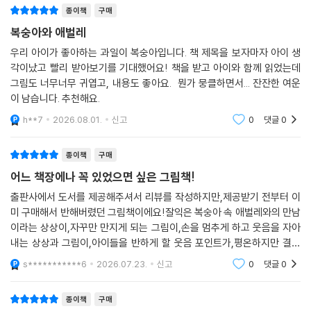
습니다. 초판 미사인본이면 그것도 의미있다고
종이책
구매
복숭아와 애벌레
우리 아이가 좋아하는 과일이 복숭아입니다. 책 제목을 보자마자 아이 생
각이났고 빨리 받아보기를 기대했어요! 책을 받고 아이와 함께 읽었는데
그림도 너무너무 귀엽고, 내용도 좋아요. 뭔가 뭉클하면서... 잔잔한 여운
이 남습니다. 추천해요.
h**7
2026.08.01.
신고
0
댓글
0
종이책
구매
어느 책장에나 꼭 있었으면 싶은 그림책!
출판사에서 도서를 제공해주셔서 리뷰를 작성하지만,제공받기 전부터 이
미 구매해서 반해버렸던 그림책이에요!잘익은 복숭아 속 애벌레와의 만남
이라는 상상이,자꾸만 만지게 되는 그림이,손을 멈추게 하고 웃음을 자아
내는 상상과 그림이,아이들을 반하게 할 웃음 포인트가,평온하지만 결코
작지 않은 상상력이,서로의 일상을 잠시 경험하는 모습으로 주는 공감이,
s***********6
2026.07.23.
신고
0
댓글
0
평범하고도 특별한 서