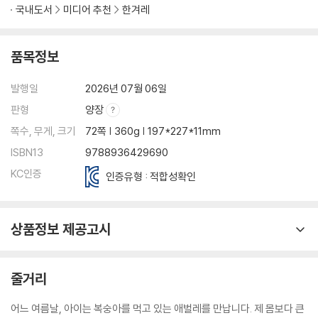
국내도서
미디어 추천
한겨레
품목정보
발행일
2026년 07월 06일
판형
양장
쪽수, 무게, 크기
72쪽 | 360g | 197*227*11mm
ISBN13
9788936429690
KC인증
인증유형 : 적합성확인
상품정보 제공고시
줄거리
어느 여름날, 아이는 복숭아를 먹고 있는 애벌레를 만납니다. 제 몸보다 큰