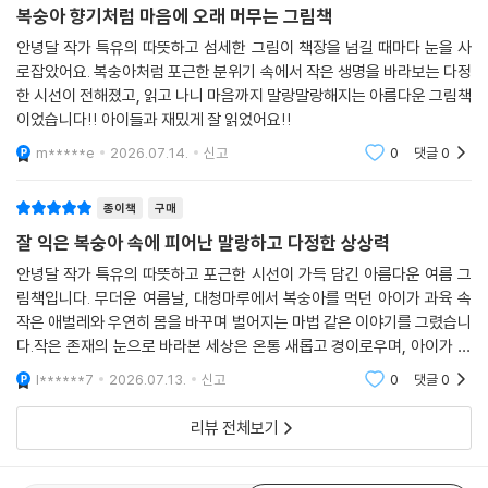
종이책
구매
복숭아 향기처럼 마음에 오래 머무는 그림책
안녕달 작가 특유의 따뜻하고 섬세한 그림이 책장을 넘길 때마다 눈을 사
로잡았어요. 복숭아처럼 포근한 분위기 속에서 작은 생명을 바라보는 다정
한 시선이 전해졌고, 읽고 나니 마음까지 말랑말랑해지는 아름다운 그림책
이었습니다!! 아이들과 재밌게 잘 읽었어요!!
m*****e
2026.07.14.
신고
0
댓글
0
종이책
구매
잘 익은 복숭아 속에 피어난 말랑하고 다정한 상상력
안녕달 작가 특유의 따뜻하고 포근한 시선이 가득 담긴 아름다운 여름 그
림책입니다. 무더운 여름날, 대청마루에서 복숭아를 먹던 아이가 과육 속
작은 애벌레와 우연히 몸을 바꾸며 벌어지는 마법 같은 이야기를 그렸습니
다.작은 존재의 눈으로 바라본 세상은 온통 새롭고 경이로우며, 아이가 되
어 맨발로 풀밭을 걷거나 글씨를 쓰는 일상의 순간들이 포근한 색채 속에
l******7
2026.07.13.
신고
0
댓글
0
녹아있습니다. 서
리뷰 전체보기