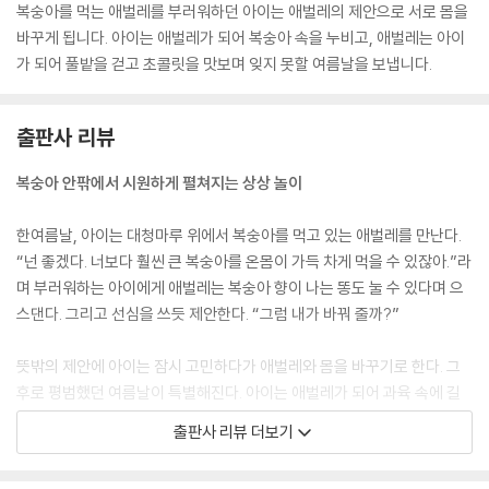
복숭아를 먹는 애벌레를 부러워하던 아이는 애벌레의 제안으로 서로 몸을
바꾸게 됩니다. 아이는 애벌레가 되어 복숭아 속을 누비고, 애벌레는 아이
가 되어 풀밭을 걷고 초콜릿을 맛보며 잊지 못할 여름날을 보냅니다.
출판사 리뷰
복숭아 안팎에서 시원하게 펼쳐지는 상상 놀이
한여름날, 아이는 대청마루 위에서 복숭아를 먹고 있는 애벌레를 만난다.
“넌 좋겠다. 너보다 훨씬 큰 복숭아를 온몸이 가득 차게 먹을 수 있잖아.”라
며 부러워하는 아이에게 애벌레는 복숭아 향이 나는 똥도 눌 수 있다며 으
스댄다. 그리고 선심을 쓰듯 제안한다. “그럼 내가 바꿔 줄까?”
뜻밖의 제안에 아이는 잠시 고민하다가 애벌레와 몸을 바꾸기로 한다. 그
후로 평범했던 여름날이 특별해진다. 아이는 애벌레가 되어 과육 속에 길
을 내고, 복숭아를 실컷 먹으며 ‘빙글빙글 미끄럼틀’을 만든다. 온몸으로 오
출판사 리뷰 더보기
르내리며 거침없이 논다. 한편, 애벌레는 아이의 몸으로 풀밭을 걷고 차가
운 초콜릿을 깨물어 먹으며 사람이 되어 누리는 즐거움을 알아 간다. 『복숭