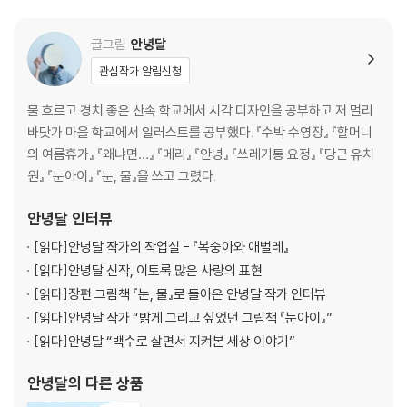
글그림
안녕달
관심작가 알림신청
물 흐르고 경치 좋은 산속 학교에서 시각 디자인을 공부하고 저 멀리
바닷가 마을 학교에서 일러스트를 공부했다. 『수박 수영장』 『할머니
의 여름휴가』 『왜냐면…』 『메리』 『안녕』 『쓰레기통 요정』 『당근 유치
원』 『눈아이』 『눈, 물』을 쓰고 그렸다.
안녕달
인터뷰
[읽다]
안녕달 작가의 작업실 - 『복숭아와 애벌레』
[읽다]
안녕달 신작, 이토록 많은 사랑의 표현
[읽다]
장편 그림책 『눈, 물』로 돌아온 안녕달 작가 인터뷰
[읽다]
안녕달 작가 “밝게 그리고 싶었던 그림책 『눈아이』”
[읽다]
안녕달 “백수로 살면서 지켜본 세상 이야기”
안녕달
의 다른 상품