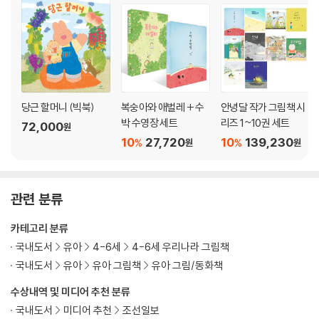
당근 할머니 (빅북)
복숭아와 애벌레 + 수
안녕달 작가 그림책 시
박 수영장 세트
리즈 1~10권 세트
72,000
원
10
27,720
10
139,230
%
%
원
원
관련 분류
카테고리 분류
국내도서
유아
4-6세
4-6세 우리나라 그림책
국내도서
유아
유아 그림책
유아 그림/동화책
수상내역 및 미디어 추천 분류
국내도서
미디어 추천
조선일보