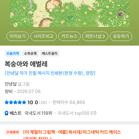
미리보기
사이즈비교
카드뉴스
파트너샵
공유하기
오늘의책
소득공제
베스트셀러
복숭아와 애벌레
안녕달 작가 친필 메시지 인쇄본(한정 수량), 양장
안녕달
글그림
창비
2026.07.06.
10.0
판매지수
64,869
28
베스트
국내도서
119위
국내도서 top100 5주
[이 계절의 그림책 : 여름] 독서대/마그네틱 카드 케이스
구매혜택
(포인트 차감)