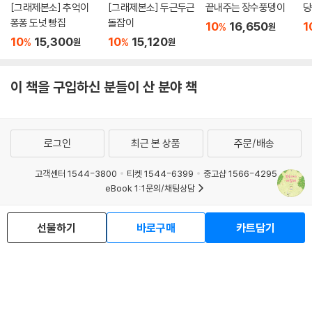
[그래제본소] 추억이
[그래제본소] 두근두근
끝내주는 장수풍뎅이
당
퐁퐁 도넛 빵집
돌잡이
10
16,650
1
%
원
10
15,300
10
15,120
%
%
원
원
이 책을 구입하신 분들이 산 분야 책
로그인
최근 본 상품
주문/배송
고객센터 1544-3800
티켓 1544-6399
중고샵 1566-4295
eBook 1:1문의/채팅상담
예스이십사(주) 사업자 정보
선물하기
바로구매
카트담기
이용약관
개인정보처리방침
청소년보호정책
PC버전
회사소개
거래처관계자께
도서홍보
광고
Copyright © YES24 Corp. All Rights Reserved.
MATOM6