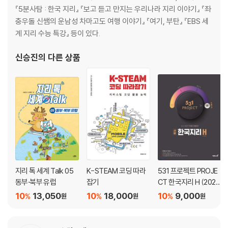
5장. 서남아시아는 지금
『5분사탐 : 한국 지리』 『보고 듣고 만지는 우리나라 지리 이야기』 『좌
서남아시아의 고민, 이스라엘 vs. 팔레스타인
충우돌 신쌤의 운남성 차마고도 여행 이야기』 『여기, 부탄』 『EBS 세
[지리야, 놀자!] 세계 지도 속 서남아시아
계 지리 수능 특강』 등이 있다.
신승진
의 다른 상품
지리 톡 세계 Talk 05
K-STEAM 코딩 따라
531 프로젝트 PROJE
동부·북부 유럽
잡기
CT 한국지리 H (2026
년용)
10
13,050
10
18,000
10
9,000
%
%
%
원
원
원