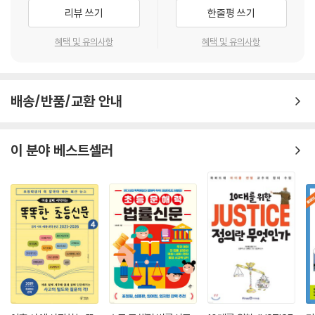
상은 뜨거운 햇볕과 모래바람으로부터 피부를 보호하기 위해 헐렁하게 늘
리뷰 쓰기
한줄평 쓰기
어지는 천으로 몸을 감싸는 형태가 많다는 것, 삶은 병아리콩을 으깨 만든
‘후무스’가 서남아시아 사람들에게는 우리나라의 김치처럼 없어서는 안 될
혜택 및 유의사항
혜택 및 유의사항
음식이라는 것도 알 수 있지요!
이 외에도 수많은 질문에 대한 놀라운 답들을 찾을 수 있어요. 사우디아라
비아를 왜 ‘서남아시아의 맹주’라고 부르는지, 사막밖에 없을 것 같은 서남
배송/반품/교환 안내
아시아에서 정말 포도가 자라는지, 정말 이란에 서울의 이름을 딴 도로가
있는지 등등 아는 척하기 좋은 정보들이 속속 눈에 들어오게 되지요.
『지리 톡 세계 Talk 03 : 서남아시아』를 읽고 나면, 동서를 잇는 교통로이
이 분야 베스트셀러
자 지하자원의 보물 창고인 서남아시아를 이해하고, 나아가 지구 전체가
궁금해질 거예요. 마치 두바이에 여행을 다녀오고 나서 여기 너머에는 또
뭐가 있지? 라고 호기심이 일 듯 말이에요.
이 책은 ‘세계 지리’ 중에서도 ‘서남아시아’를 쉽고 재미있게, 또 자연스럽
게 이해할 수 있도록 만들어 줍니다. 전 세계를 무대로 다양한 나라, 다채로
운 대륙 사람들과 대화하고 교류하며 지내야 할 어린이 독자들에게 튼튼한
배경지식이 되는 셈이지요. 한 가지 더! 지리를 알고 나면, 해당하는 대륙
에 속한 각 나라의 역사와 문화에도 흥미를 느끼게 될 거랍니다.
지리 정보를 재미있게! 캐릭터가 안내하는 주제별 지도와 사진