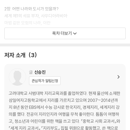
2장. 어떤 나라와 도시가 있을까?
세계 제1의 석유 부자, 사우디아라비아
마법 같은 모험의 나라, 이란
인류 문명의 시작점, 이라크
목차 더보기
사막의 기적, 아랍 에미리트(UAE)
고대 역사와 현대 기술이 만나는 곳, 이스라엘
[지리야, 놀자!] 여기만큼은 꼭 구경해야 해!
저자 소개
3
3장. 세계의 에너지 창고, 서남아시아
옹기종기 모여 있는 산유국들
글
신승진
석유 다음을 준비하는 서남아시아
관심작가 알림신청
[지리야, 놀자!] 함께 성장한 대한민국과 서남아시아
고려대학교 사범대학 지리교육과를 졸업하였다. 현재 울산에 소재한
4장. 척박한 사막에 피어난 화려한 문화
삼일여자고등학교에서 지리를 가르치고 있으며 2007~2014년까
이슬람교의 시작에서 전파까지
지 8년 동안 EBS에서 수능 강사로 한국지리, 경제지리, 세계지리 강
건조한 날씨에 적합한 옷과 음식
의를 했다. 전공이 지리인지라 여행을 무척 좋아한다. 틈틈이 여행하
[지리야, 놀자!] 자연을 활용한 전통 가옥
고, 청소년과 어린이를 위한 책을 쓰고 있다. 『중학교 사회 교과서』와
『세계 지리 교과서』 『지리부도』 집필 위원으로 활동했고, 쓴 책으로