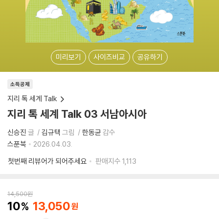
미리보기
사이즈비교
공유하기
소득공제
지리 톡 세계 Talk
지리 톡 세계 Talk 03 서남아시아
신승진
글
김규택
그림
한동균
감수
스푼북
2026.04.03.
첫번째 리뷰어가 되어주세요
판매지수
1,113
14,500
원
10
13,050