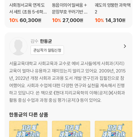
사회정서교육 연계 도
동음이의어 말싸움 +
궤도의 엉뚱한 과학책
서 세트 (초등 5-6학
문장부호 꾸러기반 세
2
년)
트
10
60,300
10
27,000
10
14,310
%
%
%
원
원
원
감수
한동균
관심작가 알림신청
서울교육대학교 사회교육과 교수로 예비 교사들에게 사회과(지리)
교육이 얼마나 유용하고 재미있는지 알리고 있어요. 2009년, 2015
년, 2022년 개정 사회과 교과용 도서 개발 연구진과 집필진으로 참
여했어요. 사회과 수업에 대한 다양한 연구와 실천을 계속해서 진행
하고 있답니다. 쓴 책으로 《현대 지리교육학의 이해(공저)》《사회과
활동 중심 수업과 과정 중심 평가(공저)》 등이 있어요.
한동균
의 다른 상품