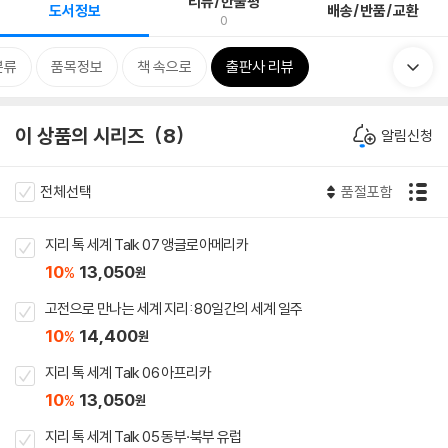
리뷰/한줄평
도서정보
배송/반품/교환
0
분류
품목정보
책 속으로
출판사 리뷰
이 상품의 시리즈
8
알림신청
전체선택
품절포함
지리 톡 세계 Talk 07 앵글로아메리카
10
13,050
%
원
고전으로 만나는 세계 지리: 80일간의 세계 일주
10
14,400
%
원
지리 톡 세계 Talk 06 아프리카
10
13,050
%
원
지리 톡 세계 Talk 05 동부·북부 유럽