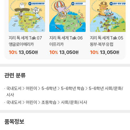
지리 톡 세계 Talk 07
지리 톡 세계 Talk 06
지리 톡 세계 Talk 05
앵글로아메리카
아프리카
동부·북부 유럽
10
13,050
10
13,050
10
13,050
%
%
%
원
원
원
관련 분류
국내도서
어린이
5-6학년
5-6학년 학습
5-6학년 사회/문화/
시사
국내도서
어린이
초등학습
사회/문화/시사
품목정보