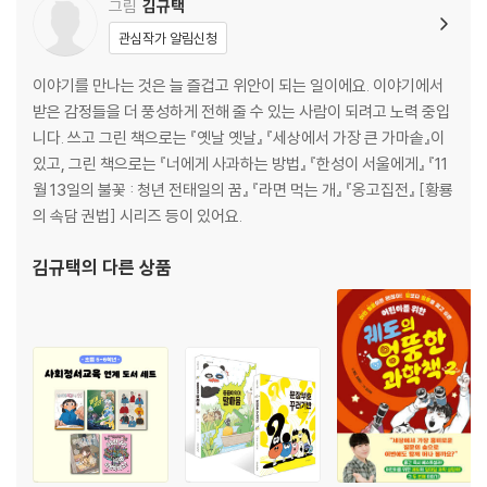
그림
김규택
관심작가 알림신청
이야기를 만나는 것은 늘 즐겁고 위안이 되는 일이에요. 이야기에서
받은 감정들을 더 풍성하게 전해 줄 수 있는 사람이 되려고 노력 중입
니다. 쓰고 그린 책으로는 『옛날 옛날』 『세상에서 가장 큰 가마솥』이
있고, 그린 책으로는 『너에게 사과하는 방법』 『한성이 서울에게』 『11
월 13일의 불꽃 : 청년 전태일의 꿈』 『라면 먹는 개』 『옹고집전』 [황룡
의 속담 권법] 시리즈 등이 있어요.
김규택
의 다른 상품