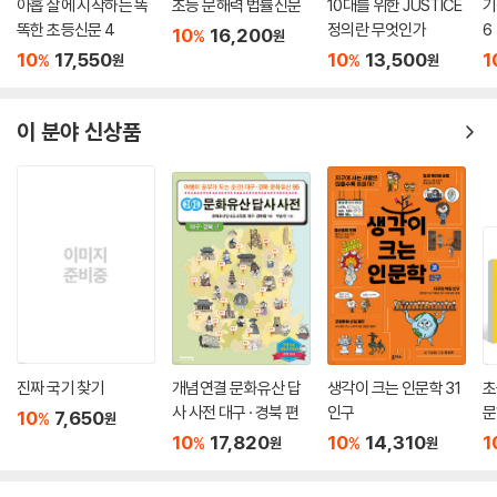
아홉 살에 시작하는 똑
초등 문해력 법률신문
10대를 위한 JUSTICE
기
우리는 잘 느끼지 못하지만 매일 지도를 이용해요. 버스 노선도나 맛집 리
똑한 초등신문 4
정의란 무엇인가
6
10
16,200
%
원
스트를 살피는 것도 지도를 이용하는 셈이니까요. 그렇지만 막상 정식 지
10
17,550
10
13,500
1
%
%
원
원
도를 펼치면 당황하곤 해요. 지도에는 깨알같이 많은 정보가 들어 있어서,
뭐부터 살펴야 할지 모르는 경우가 많기 때문이지요.
이 책에서는 한 가지 주제로 만든 지도인 ‘주제도’로 정보를 전달하고 있어
이 분야 신상품
요. 서남아시아 지형의 특징만 나타낸 지도, 해당 지하자원이 나는 곳만 표
시한 지도, 나라별 랜드마크만 표시한 지도 등 한눈에 이해할 수 있도록 눈
높이에 맞춰 만든 지도들이 실려 있어요. 그뿐만 아니라 지도에서 알려 주
는 정보가 특이할 경우, 해당 사진까지 실어 실제 어떻게 생겼는지 생생하
게 전달하지요. ‘미래 도시’로 표현되는 두바이의 모습을 초고층 빌딩으로
가득한 실제 사진으로 보여 주는 식이에요.
지도와 사진만 있으면 숨이 막힐 것 같다고요? 『지리 톡 세계 Talk 03 : 서
남아시아』에서는 서남아시아의 주요 일꾼인 ‘낙타’가 등장해 지리에 대해
모르는 게 없는 지도 캐릭터와 함께 서남아시아를 탐험해요. 두 캐릭터는
진짜 국기 찾기
개념연결 문화유산 답
생각이 크는 인문학 31
초
만화 속에서, 지도 안에서, 사진 위에서 티격태격하며 읽는 재미를 선사하
사 사전 대구 · 경북 편
인구
문
지요. 만화와 캐릭터의 대화만 골라 읽어도 괜찮아요. 지도와 낙타의 대화
10
7,650
%
원
10
17,820
10
14,310
1
속에도 꼭 알아야 할 지리 정보가 쏙쏙 들어 있으니까요.
%
%
원
원
40여 컷이 넘는 지도와 사진, 그리고 흥미를 돋우는 캐릭터로 생생한 지리
의 현장에 빠져들어 보세요! 서남아시아, 나아가 아시아를 넘어 세계 지리