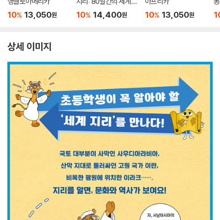
앵글로아메리카
지리: 80일간의 세계
아프리카
동
일주
10
13,050
10
14,400
10
13,050
1
%
%
%
원
원
원
상세 이미지