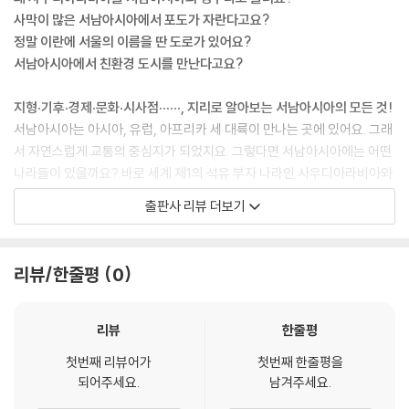
사막이 많은 서남아시아에서 포도가 자란다고요?
정말 이란에 서울의 이름을 딴 도로가 있어요?
서남아시아에서 친환경 도시를 만난다고요?
지형·기후·경제·문화·시사점······, 지리로 알아보는 서남아시아의 모든 것!
서남아시아는 아시아, 유럽, 아프리카 세 대륙이 만나는 곳에 있어요. 그래
서 자연스럽게 교통의 중심지가 되었지요. 그렇다면 서남아시아에는 어떤
나라들이 있을까요? 바로 세계 제1의 석유 부자 나라인 사우디아라비아와
오랜 역사를 지닌 이란과 이라크, 두바이 초콜릿으로 유명한 두바이가 속
출판사 리뷰 더보기
한 아랍 에미리트, 세계 주요 종교들의 성지가 있는 이스라엘 등이 있어요.
여러 나라가 속한 서남아시아는 전 세계적으로 놀라운 점이 많아요. 세계
의 에너지 창고라 불릴 만큼 산유국들이 옹기종기 모여 있고, 이슬람교와
리뷰/한줄평
0
크리스트교가 생겨난 곳이기도 하지요. 지금도 서남아시아에서 생산된 석
유와 천연가스는 대한민국을 포함한 전 세계에 운반되고 있어요. 이슬람교
와 크리스트교는 전 세계 곳곳으로 퍼져 나가 세계 종교가 되었지요. 덕분
리뷰
한줄평
에 서남아시아는 경제적, 문화적으로 세계의 주목을 받고 있어요.
첫번째 리뷰어가
첫번째 한줄평을
이렇게 서남아시아의 지리적 특징에 대해 하나씩 알아 가다 보면, 낯설던
되어주세요.
남겨주세요.
서남아시아의 문화가 좀 더 가깝게 느껴질 거예요. 서남아시아의 전통 의