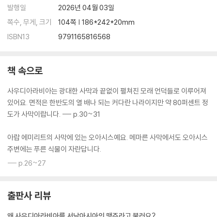
발행일
2026년 04월 03일
쪽수, 무게, 크기
104쪽 | 186*242*20mm
ISBN13
9791165816568
책 속으로
사우디아라비아는 광대한 사막과 끝없이 펼쳐진 모래 언덕들로 이루어져
있어요. 면적은 한반도의 열 배나 되는 커다란 나라이지만 약 80퍼센트 정
도가 사막이랍니다. --- p.30~31
아랍 에미리트의 사막에 있는 오아시스예요. 메마른 사막에서도 오아시스
주변에는 푸른 식물이 자란답니다.
--- p.26~27
출판사 리뷰
왜 사우디아라비아를 서남아시아의 맹주라고 불러요?