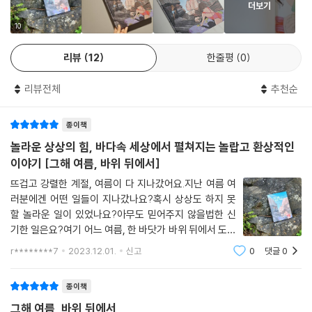
더보기
다. 이 성이 친구들을 바닷속 세계로 데려다줄 거예요.
10
“야호! 그 안에 누구 있어요?” 외침에 모래성 입구에 등장한 청록빛 대구
리뷰
12
한줄평
0
는 ‘모래와 짠물 왕국’으로 손님들을 이끕니다. 아이들은 어느새 별명대로
곰치, 해마, 새우가 되어 있습니다. 환상적인 분위기의 모래성 안, 아이들
리뷰전체
추천순
은 자신들을 신기하게 바라보는 바다 생물들을 만나고, 이 왕국을 다스리
는 문어 여왕님에게 해초 차와 플랑크톤 과자를 대접받습니다. 그리고 왕
종이책
국의 자랑이자 특별한 수집품을 마주하게 됩니다. 그것은 바로, 인간이 버
린 쓰레기들이었지요.
놀라운 상상의 힘, 바다속 세상에서 펼쳐지는 놀랍고 환상적인
이야기 [그해 여름, 바위 뒤에서]
해양 오염을 꼬집는 따끔한 풍자까지
뜨겁고 강렬한 계절, 여름이 다 지나갔어요.지난 여름 여
러분에겐 어떤 일들이 지나갔나요?혹시 상상도 하지 못
“육지 친구들아, 즐겁게 감상하거라. 이것들은 모두 아주 먼 곳에서 온 보
할 놀라운 일이 있었나요?아무도 믿어주지 않을법한 신
물들이란다.”
기한 일은요?여기 어느 여름, 한 바닷가 바위 뒤에서 도저
히 믿어지지 않는 멋진 세상을 만났던 아이들의 놀랍고도
r********7
2023.12.01.
신고
0
댓글
0
신비로운 이야기가 있답니다. - ★★★★★어느 뜨거운
문어 여왕님은 음료 캔, 마스크, 칫솔, 빨대, 비닐장갑 등 바다에 떠내려온
바닷가에 아이들이 놀고 있어요.너무 더워 아이
쓰레기들을 박물관에 전시해 두고 있었어요. 구겨진 페트병에 그물이 얹힌
종이책
쓰레기는 「헝클어진 머리카락 여신」, 바다 생물들이 달라붙은 폐타이어는
그해 여름, 바위 뒤에서
「유년 시절」이라는 작품명으로 귀한 보물 대접을 하고 있었지요. 이런 물건