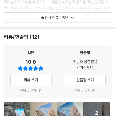
뛰어놀도록 자유를 주었지요. 아이들은 부모님의 경고를 잊진 않지만, 이
번만큼은 금기를 깨 볼 생각이에요. 호기심을 자극하는 해변 바위 뒤에 과
연 무엇이 있을까요?
출판사 리뷰 더보기
꿈과 상상력, 현실이 긴밀하게 연결된 환상적인 이야기
리뷰/한줄평
12
“엄마가 해변에서만 놀고 바위 뒤엔 가지 말라고 했잖아.”
“말 안 하면 돼. 이건 우리만의 비밀이야.”
리뷰
한줄평
아이스크림이 줄줄 녹는 한여름의 바닷가. 끈적해진 손을 얼른 바닷물에
10.0
첫번째 한줄평을
씻고 싶어집니다. 여름휴가를 맞아 바닷가에 모인 여섯 아이는 아이스크림
남겨주세요.
을 뚝딱 해치운 뒤, 술래잡기하며 놀기로 합니다. 이제부터는 새 별명을 지
어 부르면서요. 대장 이렌 언니는 곰치, 이폴리트 오빠는 해마, 닌느는 정어
리뷰 쓰기
한줄평 쓰기
리 등 바다에 사는 동물 이름을 하나씩 정합니다. 막내인 ‘나’는 새우로 별
명을 정해요. 새우들이 헤엄치는 모습은 정말 귀엽거든요.
혜택 및 유의사항
혜택 및 유의사항
제비뽑기에서 이긴 ‘나’ 팀은 숨을 곳을 찾아 달리기 시작합니다. 숨기 쉬운
요트 클럽, 해양 구조대 건물을 지나고 카페도 지나쳐 바위 쪽으로 달려갑
2
니다. 아이들은 미끄러운 바위를 타고 올라가 거대한 모래성을 발견합니