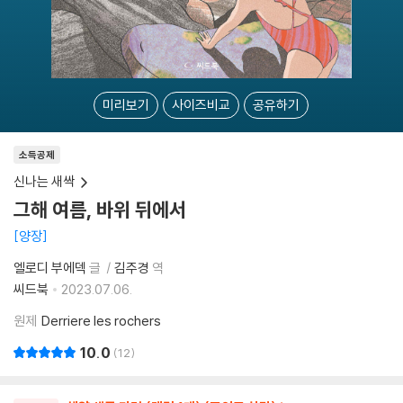
미리보기
사이즈비교
공유하기
소득공제
신나는 새싹
그해 여름, 바위 뒤에서
양장
엘로디 부에덱
글
김주경
역
씨드북
2023.07.06.
원제
Derriere les rochers
10.0
12