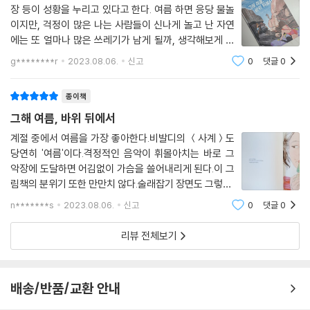
장 등이 성황을 누리고 있다고 한다. 여름 하면 응당 물놀
이지만, 걱정이 많은 나는 사람들이 신나게 놀고 난 자연
에는 또 얼마나 많은 쓰레기가 남게 될까, 생각해보게 된
다. 그래서일까, 아이와 읽은 『그해 여름, 바위 뒤에서』
g********r
2023.08.06.
신고
0
댓글
0
는 두고두고 마음에 남는 그림책. 즐거운 여름과 따끔
한 교훈을 느끼게 하는 『그해 여름, 바위
종이책
그해 여름, 바위 뒤에서
계절 중에서 여름을 가장 좋아한다.비발디의 ＜사계＞도
당연히 '여름'이다.격정적인 음악이 휘몰아치는 바로 그
악장에 도달하면 어김없이 가슴을 쓸어내리게 된다.이 그
림책의 분위기 또한 만만치 않다.술래잡기 장면도 그렇고,
금지된 곳을 탐험하는 장면도 그렇고...특히 돌연히 나타
n*******s
2023.08.06.
신고
0
댓글
0
난 모래성을 방문하는 장면은 매우 그로데스크하다.독특
한 색감의 일러스트도 궁금했다.아니나 다를
리뷰 전체보기
배송/반품/교환 안내