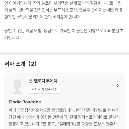
인 이야기입니다. 작가 엘로디 부에덱은 실제 모래의 질감을 그대로 그림
에 살려, 발바닥을 간지럽히는 부드러운 모래, 햇살이 쏟아지는 해변과 몽
환적인 바닷속 분위기에 한껏 빠져들게 합니다.
놓칠 수 없는 여름 모험! 동심으로 가득한 이 꿈같은 여행으로 여러분을 초
대합니다.
저자 소개
2
글
엘로디 부에덱
관심작가 알림신청
Elodie Bouedec
파리 국립장식미술학교를 졸업했습니다. 판타지를 기반으로 한 여러
단편 애니메이션과 영화를 연출하고, 현재 일러스트레이터로 활발히
활동하고 있습니다. 『르 몽드』 『텔레라마』 등 다양한 프랑스 언론사