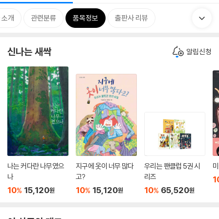
 소개
관련분류
품목정보
출판사 리뷰
신나는 새싹
알림신청
나는 커다란 나무였으
지구에 옷이 너무 많다
우리는 팬클럽 5권 시
미
나
고?
리즈
1
10
15,120
10
15,120
10
65,520
%
%
%
원
원
원