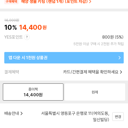
해양 생물 키링 (랜덤 1개) (포인트 차감)
구매혜택
16,000
원
10
14,400
YES포인트
800원 (5%)
5만원 이상 구매 시 2천원 추가 적립
앱 다운 시 1천원 상품권
결제혜택
카드/간편결제 혜택을 확인하세요
종이책
원제
14,400
원
배송안내
서울특별시 영등포구 은행로 11(여의도동,
변경
일신빌딩)