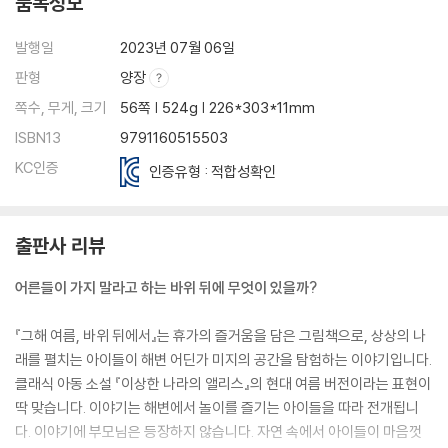
품목정보
발행일
2023년 07월 06일
판형
양장
쪽수, 무게, 크기
56쪽 | 524g | 226*303*11mm
ISBN13
9791160515503
KC인증
인증유형 : 적합성확인
출판사 리뷰
어른들이 가지 말라고 하는 바위 뒤에 무엇이 있을까?
『그해 여름, 바위 뒤에서』는 휴가의 즐거움을 담은 그림책으로, 상상의 나
래를 펼치는 아이들이 해변 어딘가 미지의 공간을 탐험하는 이야기입니다.
클래식 아동 소설 『이상한 나라의 앨리스』의 현대 여름 버전이라는 표현이
딱 맞습니다. 이야기는 해변에서 놀이를 즐기는 아이들을 따라 전개됩니
다. 이야기에 부모님은 등장하지 않습니다. 자연 속에서 아이들이 마음껏