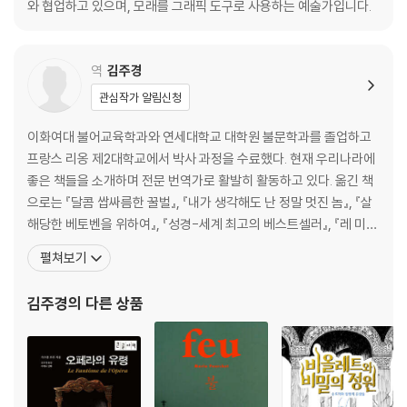
와 협업하고 있으며, 모래를 그래픽 도구로 사용하는 예술가입니다.
역
김주경
관심작가 알림신청
이화여대 불어교육학과와 연세대학교 대학원 불문학과를 졸업하고
프랑스 리옹 제2대학교에서 박사 과정을 수료했다. 현재 우리나라에
좋은 책들을 소개하며 전문 번역가로 활발히 활동하고 있다. 옮긴 책
으로는 『달콤 쌉싸름한 꿀벌』, 『내가 생각해도 난 정말 멋진 놈』, 『살
해당한 베토벤을 위하여』, 『성경-세계 최고의 베스트셀러』, 『레 미제
라블』, 『느리게 산다는 것의 의미 1, 2, 3』, 『흙과 재』, 『교황의 역사』,
펼쳐보기
『80일간의 세계 일주』, 『신은 익명으로 여행한다』, 『어리석은 철학
자』, 『인간의 대지에서 인간으로 산다는 것』, 『인생이란 그런 거야』,
김주경
의 다른 상품
『토비 롤네스』, 『