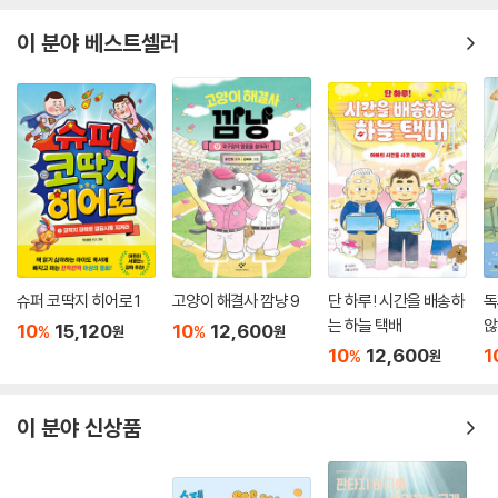
이 분야 베스트셀러
슈퍼 코딱지 히어로 1
고양이 해결사 깜냥 9
단 하루! 시간을 배송하
독
는 하늘 택배
않
10
15,120
10
12,600
%
%
원
원
10
12,600
1
%
원
이 분야 신상품