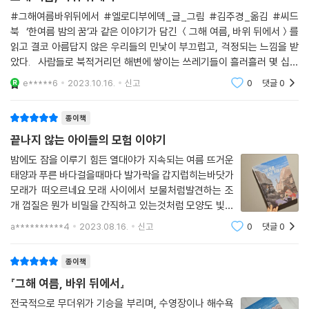
들이 어떻게 여기까지 오게 된 건지 궁금해진 ‘나’는 이상한 감정을 느낍니
#그해여름바위뒤에서 #엘로디부에덱_글_그림 #김주경_옮김 #씨드
북 ‘한여름 밤의 꿈’과 같은 이야기가 담긴 ＜그해 여름, 바위 뒤에서＞를
다. 여왕님은 전시된 물건들이 어디에 쓰이는 건지 모르는 것 같았거든요.
읽고 결코 아름답지 않은 우리들의 민낯이 부끄럽고, 걱정되는 느낌을 받
았다. 사람들로 북적거리던 해변에 쌓이는 쓰레기들이 흘러흘러 몇 십년
이제 돌아갈 시간이 되었습니다. 해가 뉘엿뉘엿 지고 밀물이 드는 시간, 박
후엔 정말 책 속의 이야기 같은 일이 우리 주변에서 일어나지 않을까? 하는
물관도 점점 젖어 들기 시작해요. 대구의 도움을 받아 겨우 모래성 밖으로
e*****6
2023.10.16.
신고
0
댓글
0
두려
빠져나온 아이들은 이 모든 비밀을 친구들과 공유하기로 합니다. 하지만,
누가 그들의 말을 믿을까요? 다시 친구들을 데리고 돌아간 그곳에서 거대
종이책
한 모래성을 또 만날 수 있을까요?
끝나지 않는 아이들의 모험 이야기
밤에도 잠을 이루기 힘든 열대야가 지속되는 여름 뜨거운
『그해 여름, 바위 뒤에서』 속 한바탕 모험은 단잠에 빠져 꾸는 꿈 같지만 꿈
태양과 푸른 바다걸을때마다 발가락을 갑지럽히는바닷가
이 아닐 수도 있습니다. 땀이 송골송골 맺히는 여름, 짭짤한 바다 내음이 느
모래가 떠오르네요.모래 사이에서 보물처럼발견하는 조
껴지는 이 환상적인 이야기와 함께 달콤하고 시원한 휴가를 떠나 보세요.
개 껍질은 뭔가 비밀을 간직하고 있는것처럼 모양도 빛갈
도 제각각 입니다.그해 여름, 바위 뒤에서는 한 여름 바닷
a**********4
2023.08.16.
신고
0
댓글
0
가 모래 사이에서 발견한 독특한 빛깔의 조개 껍질과 같은
이야기를 가지고 있어요.아이스크림이 녹아
종이책
『그해 여름, 바위 뒤에서』
전국적으로 무더위가 기승을 부리며, 수영장이나 해수욕