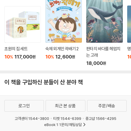
초원의 집 세트
숙제 외계인 곽배기 2
판타지 바다를 헤엄치
명
는 고래
10
117,000
10
12,600
1
%
%
원
원
18,000
원
이 책을 구입하신 분들이 산 분야 책
로그인
최근 본 상품
주문/배송
고객센터 1544-3800
티켓 1544-6399
중고샵 1566-4295
eBook 1:1문의/채팅상담