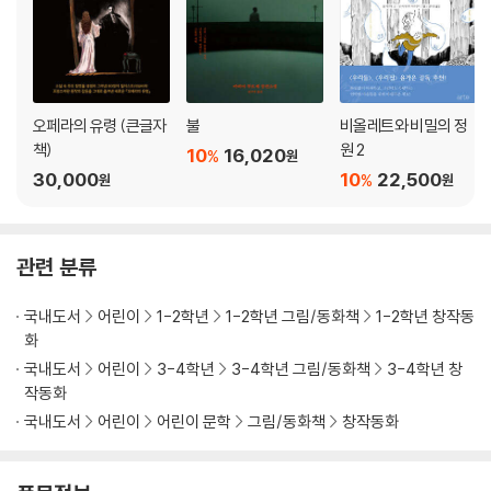
오페라의 유령 (큰글자
불
비올레트와 비밀의 정
책)
원 2
10
16,020
%
원
30,000
10
22,500
%
원
원
관련 분류
국내도서
어린이
1-2학년
1-2학년 그림/동화책
1-2학년 창작동
화
국내도서
어린이
3-4학년
3-4학년 그림/동화책
3-4학년 창
작동화
국내도서
어린이
어린이 문학
그림/동화책
창작동화