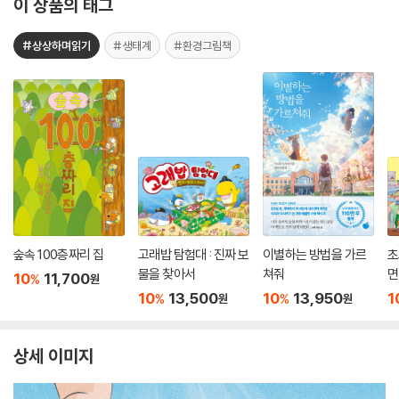
이 상품의 태그
#상상하며읽기
#생태계
#환경그림책
숲속 100층짜리 집
고래밥 탐험대 : 진짜 보
이별하는 방법을 가르
초
물을 찾아서
쳐줘
면
10
11,700
%
원
10
13,500
10
13,950
1
%
%
원
원
상세 이미지