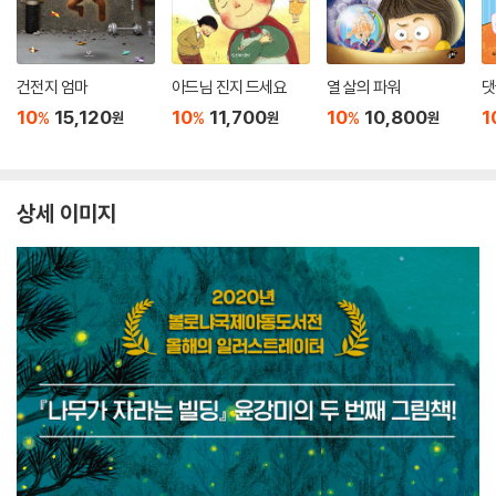
건전지 엄마
아드님 진지 드세요
열 살의 파워
댓
10
15,120
10
11,700
10
10,800
1
%
%
%
원
원
원
상세 이미지