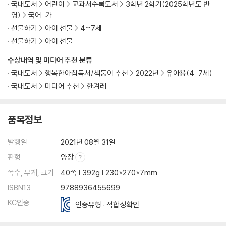
국내도서
어린이
교과서수록도서
3학년 2학기(2025학년도 반
영)
국어-가
선물하기
아이 선물
4~7세
선물하기
아이 선물
수상내역 및 미디어 추천 분류
국내도서
행복한아침독서/책둥이 추천
2022년
유아용(4-7세)
국내도서
미디어 추천
한겨레
품목정보
발행일
2021년 08월 31일
판형
양장
쪽수, 무게, 크기
40쪽 | 392g | 230*270*7mm
ISBN13
9788936455699
KC인증
인증유형 : 적합성확인