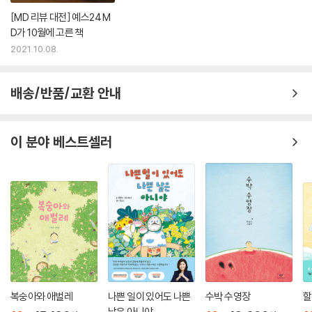
[MD 리뷰 대전] 예스24 M
D가 10월에 고른 책
2021.10.08.
배송/반품/교환 안내
이 분야 베스트셀러
복숭아와 애벌레
나쁜 일이 있어도 나쁜
수박 수영장
할
날은 아니야