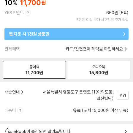
10
11,700
YES포인트
650원 (5%)
5만원 이상 구매 시 2천원 추가 적립
앱 다운 시 1천원 상품권
결제혜택
카드/간편결제 혜택을 확인하세요
종이책
오디오북
11,700
원
15,800
원
배송안내
서울특별시 영등포구 은행로 11(여의도동,
변경
일신빌딩)
배송비
유료
(도서 15,000원 이상 무료)
eBook이 출간되면 알려드립니다.