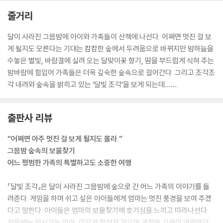
줄거리
달이 사라진 그믐밤에 아이와 가족들이 산책에 나선다. 어쩌면 멋진 걸 보
게 될지도 모른다는 기대는 캄캄한 숲에서 두려움으로 바뀌지만 밤하늘을
수놓은 별빛, 바람결에 실려 오는 달맞이꽃 향기, 땀을 부드럽게 식혀 주는
밤바람에 힘입어 가족들은 더욱 깊숙한 숲속으로 걸어간다. 그리고 조각조
각 내려와 숲속을 밝히고 있는 ‘달빛 조각’을 보게 되는데…….
출판사 리뷰
“어쩌면 아주 멋진 걸 보게 될지도 몰라.”
그믐밤 숲속의 보물찾기
어느 평범한 가족의 특별하고도 소중한 여행
『달빛 조각』은 달이 사라진 그믐밤에 숲으로 간 어느 가족의 이야기를 들
려준다. 게임을 하며 쉬고 싶은 아이들에게 엄마는 멋진 풍경을 보여 주겠
다고 말한다. 아이들은 엄마의 보물찾기에 호기심을 느끼고 따라나선다.
처음에는 앞서가는 엄마, 이모와 떨어져 걸으며 귀찮은 기색이 역력하던