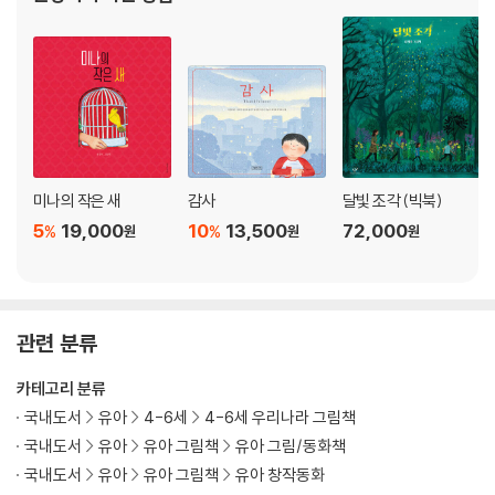
미나의 작은 새
감사
달빛 조각 (빅북)
5
19,000
10
13,500
72,000
%
%
원
원
원
관련 분류
카테고리 분류
국내도서
유아
4-6세
4-6세 우리나라 그림책
국내도서
유아
유아 그림책
유아 그림/동화책
국내도서
유아
유아 그림책
유아 창작동화