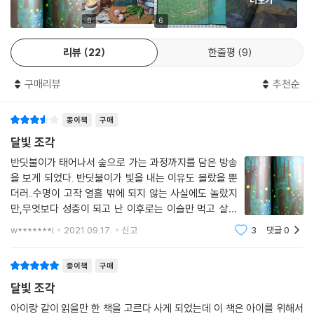
아닌 묵묵함으로 아이들의 다음 걸음을 응원한다.
6
6
눈에 띄게 사라져 가는 것들을
리뷰
22
한줄평
9
지키고 싶은 마음으로 그린 이야기
구매리뷰
추천순
『달빛 조각』은 사람과 사람, 자연과 사람의 관계를 정성스럽고 서정적으로
묘사해 내며 아련한 인상을 남긴다. 엄마와 이모를 따라 숲으로 오게 된 두
종이책
구매
도시 아이는 익숙한 전자 기기만 들여다보고, 엄마와 이모가 하는 이야기
에는 시큰둥하다. 하지만 밤 산책을 하는 동안 가족 간의 대화가 살아나고
달빛 조각
서로에게 의지하며 가까워지는 모습은 우리의 마음에 다정한 노란빛을 비
반딧불이가 태어나서 숲으로 가는 과정까지를 담은 방송
춘다.
을 보게 되었다. 반딧불이가 빛을 내는 이유도 몰랐을 뿐
시골에서 어린 시절을 보내고 지금은 도시에 살며 작품 활동을 하는 작가
더러..수명이 고작 열흘 밖에 되지 않는 사실에도 놀랐지
윤강미에게 자연은 가족을 떠올리게 하는 노스탤지어이자 동경의 대상이
만,무엇보다 성충이 되고 난 이후로는 이슬만 먹고 살아
다. 도시를 헤매고 있는 반딧불이 한 마리를 발견한 작가는 윤동주의 동시
간다는 사실은 충격이었다. 정말 이슬만 먹고 사는 생물
w*******i
2021.09.17.
신고
3
댓글
0
이..세상에 존재하고 있을 줄이야..부랴부랴 반딧불이..그
「반딧불」을 모티브 삼아 『달빛 조각』을 지었다. 반딧불이가 무사히 보금자
림을 찾아 보고 싶어졌다. ＜달빛 조각＞은 그
리로 돌아가기를 바라는 마음, 더 많은 반딧불이가 우리 곁에 머물렀으면
종이책
구매
하는 마음을 담았다. 어둠을 헤치고 희망을 발견하는 책 속 인물들의 이야
달빛 조각
기는 우리 곁의 가족에게 선물하는 애정 어린 편지가 되어 줄 것이다.
아이랑 같이 읽을만 한 책을 고르다 사게 되었는데 이 책은 아이를 위해서