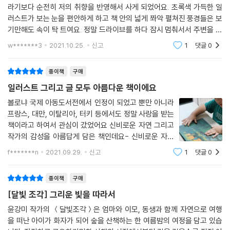
라기보다 순전히 저의 취향을 반영해서 사게 되었어요. 초록색 가득한 일
러스트가 보는 눈을 편안하게 하고 책 안의 넓게 쫘악 펼쳐진 풍경들은 보
기만해도 속이 탁 트여요. 정말 드라이브를 하다 잠시 멈춰서서 주변을 둘
러보는 기분이었어요. 아이보다 제가 더 좋아한 책이었어요. 아이 책장보
w*******3
2021.10.25.
신고
1
댓글
0
다는 제 책장에 두
종이책
구매
일러스트 그리고 글 모두 아름다운 책이에요
볼로냐 국제 아동도서전에서 인정이 되었고 뿐만 아니라
프랑스, 대만, 이탈리아, 터키 등에서도 정말 사랑을 받는
책이라고 하여서 관심이 갔었어요 신비로운 자연 그리고
작가의 감성을 아름답게 담은 책인데요- 신비로운 자연
을 섬세하고 디테일하게 담아냈다고 하는데요- 요즘 아
f*******n
2021.09.29.
신고
1
댓글
0
이들이 늘 관심갖고 좋아하는 게임이라든지 티비 혹은 스
마트기기에 관심이 팔려서 지나칠 수가 있었던
종이책
구매
[달빛 조각] 그리운 빛을 따라서
윤강미 작가의 ＜달빛조각＞은 엄마와 이모, 동생과 함께 자연으로 여행
을 떠난 아이가 화자가 되어 숲을 산책하는 한 여름밤의 여정을 담고 있습