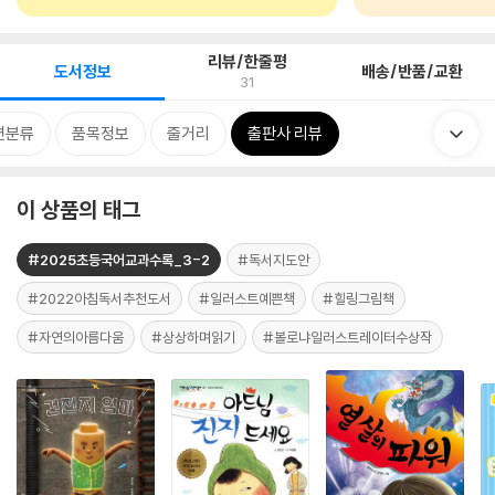
리뷰/한줄평
도서정보
배송/반품/교환
31
련분류
품목정보
줄거리
출판사 리뷰
이 상품의 태그
#2025초등국어교과수록_3-2
#독서지도안
#2022아침독서추천도서
#일러스트예쁜책
#힐링그림책
#자연의아름다움
#상상하며읽기
#볼로냐일러스트레이터수상작