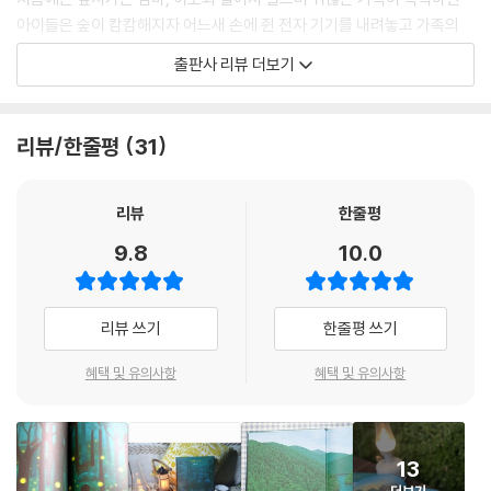
아이들은 숲이 캄캄해지자 어느새 손에 쥔 전자 기기를 내려놓고 가족의
손을 잡는다. 달빛이 사라진 자리를 가득 메운 별빛, 호숫가에서 노래하는
출판사 리뷰 더보기
개구리들, 시원하게 물장구치는 오리 떼, 밤공기를 짙게 물들이며 피어 있
는 달맞이꽃 무리……. 숲의 품에는 반짝반짝 빛나는 것투성이지만 엄마가
찾는 무언가는 쉽게 모습을 드러내지 않는다. 엄마가 아이들에게 내보이고
리뷰/한줄평
31
싶은 것은 과연 무엇일까.
환상적인 자연 속에서 한 뼘 자라는 아이의 마음
리뷰
한줄평
9.8
10.0
독자들은 아이들과 함께 어두운 숲속을 거닐며 소중한 자연의 여러 모습과
만나게 된다. 별이 밝힌 하늘 길을 따라 비행하는 밤새와 달콤한 꽃향기를
맡고 수차례의 날갯짓으로 바람을 일으키는 나방, 달빛을 품고 피어난 달
리뷰 쓰기
한줄평 쓰기
맞이꽃 등 경이로운 밤 풍경이 펼쳐진다. 『달빛 조각』 속에 고스란히 담긴
자연은 우리의 시선이 닿지 않는 곳에서 펼쳐지는 무수한 삶과 이야기를
혜택 및 유의사항
혜택 및 유의사항
상상하게 한다. 가족들은 마침내 “그믐밤에 사라진 달이 조각조각 내려와
숲속을 밝히고 있는 것 같”은 반딧불이 떼를 만나게 된다. 어쩌면 반딧불이
를 발견하기까지의 여정이 엄마가 아이들에게 쥐여 주고 싶은 선물이 아니
13
었을까. 깊은 숲속에서 가족이 마주한 그믐밤의 자연은 한낮의 화려함이
더보기