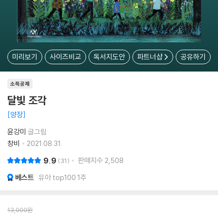
미리보기
사이즈비교
독서지도안
파트너샵
공유하기
소득공제
달빛 조각
양장
윤강미
글그림
창비
2021.08.31.
9.9
판매지수
2,508
31
베스트
유아 top100 1주
13,000
원