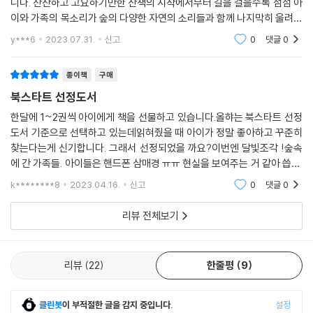
니다. 잔잔하고 고요하기만한 산책의 시작에서부터 길을 걸을수록 점점 아
이와 가족의 목소리가 숲의 다양한 자연의 소리들과 함께 나지막히 울려퍼
집니다. 핸드폰 불빛밖에 보이지 않던 어두운 산책길은 깊은 숲에 다다르
y***6
2023.07.31.
신고
0
댓글
0
자 마치 조각난 달
종이책
구매
북스타트 선정도서
한달에 1~2권씩 아이에게 책을 선물하고 있습니다.올햐는 북스타트 선정
도서 기준으로 선택하고 있는데읽혀줬을 때 아이가 정말 좋아하고 꾸준히
찾는다는게 신기합니다. 그래서 선정되었을 까요?이번엔 달빛조각 !숲속
에 간 가족들. 아이들은 핸드폰 삼매경 ㅠㅠ 현실을 보여주는 거 같아 씁쓸.
산책나가서도 핸드폰보면서 오는 아이들ㅜㅜ그러다가 만난 까만 숲속에
k********8
2023.04.16.
신고
0
댓글
0
서 아이들은 아름다
리뷰 전체보기
리뷰
22
한줄평
9
클린봇
이 부적절한 글을 감지 중입니다.
설정