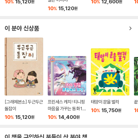
10
15,120
10
12,600
1
%
%
원
원
10
15,120
%
원
이 분야 신상품
[그래제본소] 두근두근
프린세스 캐치! 티니핑
태양이 문을 벌컥
끝
돌잡이
마음을 가꾸는 동화 10
10
15,750
1
%
원
: 다시 열린 프린세스 회
10
15,120
10
14,400
%
%
원
원
담
이 책을 구입하신 분들이 산 분야 책