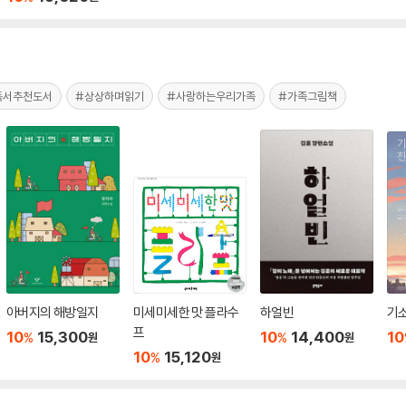
독서추천도서
#상상하며읽기
#사랑하는우리가족
#가족그림책
아버지의 해방일지
미세미세한 맛 플라수
하얼빈
기
프
10
15,300
10
14,400
10
%
%
원
원
10
15,120
%
원