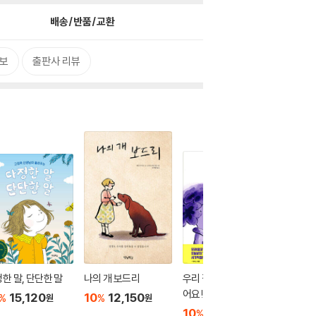
배송/반품/교환
보
출판사 리뷰
한 말, 단단한 말
나의 개 보드리
우리 집 식탁이 사라졌
나에게 
어요!
면 + 나
15,120
10
12,150
%
%
원
원
이 있다
10
13,050
10
2
%
%
원