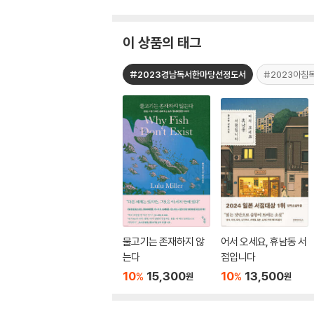
이 상품의 태그
#2023경남독서한마당선정도서
#2023아침
물고기는 존재하지 않
어서 오세요, 휴남동 서
는다
점입니다
10
15,300
10
13,500
%
%
원
원