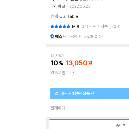
우리학교
2022.05.23.
원제
Our Table
9.8
판매지수
1,206
34
베스트
1-2학년 top100 4주
14,500
원
10
13,050
YES포인트
앱 다운 시 1천원 상품권
결제혜택
종이책