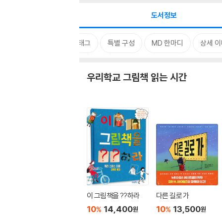
도서정보
시리즈
태그
특별 구성
MD 한마디
상세 
우리학교 그림책 읽는 시간
이 그림책을 ??하라
다른 길로 가
10
14,400
10
13,500
%
%
원
원