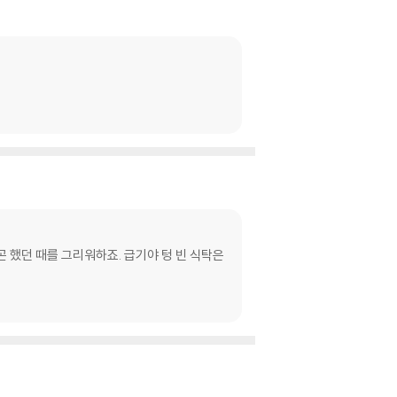
곤 했던 때를 그리워하죠. 급기야 텅 빈 식탁은