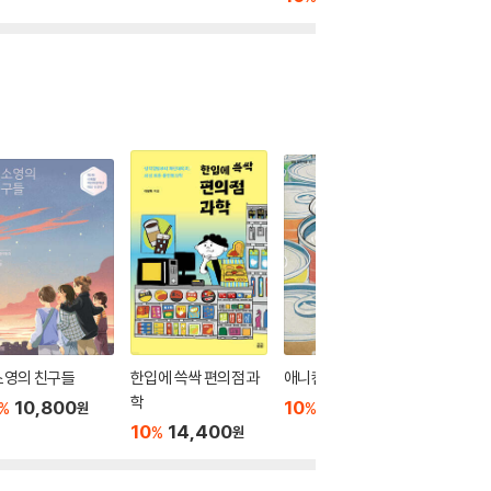
소영의 친구들
한입에 쓱싹 편의점 과
애니캔
페퍼민
학
10,800
10
10,800
10
1
%
%
%
원
원
10
14,400
%
원