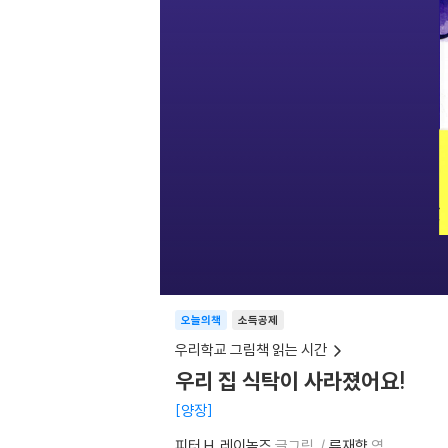
오늘의책
소득공제
우리학교 그림책 읽는 시간
우리 집 식탁이 사라졌어요!
양장
피터 H. 레이놀즈
글그림
류재향
역