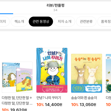
리뷰/한줄평
34
이미지
책소개
관련 동영상
저자 소개
관련분류
품목정
다정한 말, 단단한 말 +
안녕? 나의 꾸러기
송송이와 흰 송송이
다정
다정한 말, 단단한 말 따
10
14,400
10
13,050
10
%
%
원
원
라쓰기 세트
10
19,620
%
원