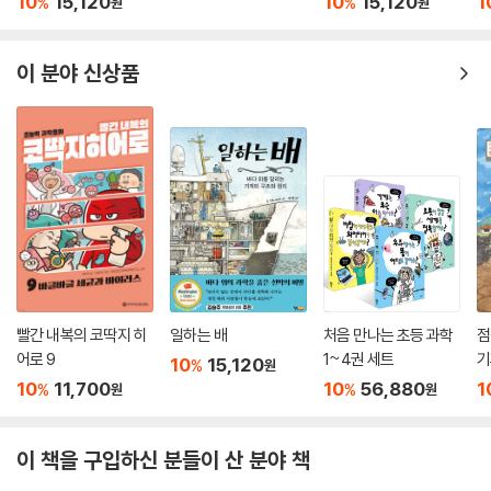
10
15,120
10
15,120
1
%
%
원
원
느낄 수 있습니다.
4. 발 팬클럽
이 분야 신상품
다양한 발을 관찰하며 동물의 생태를 이해해요
동물들은 저마다 특별한 발을 가지고 있습니다. 발의 생김새도, 하는 일도
가지각색이지요. 꼬마 펭귄과 함께 동물들의 발을 살펴보면서 지구 곳곳의
동물이 어떻게 환경에 적응해 살아가는지 구경해요. 귀엽고 발랄한 그림,
만화적인 표현이 한데 어우러져 동물의 생태를 즐겁게 이해하도록 도와줍
니다. 동물에 호기심을 가진 어린이라면 이 책을 통해 동물들의 발이 서로
다르게 생긴 이유를 깨닫고 자신의 발도 좀 더 사랑하게 될 거예요. 자신의
발을 좋아하게 된 꼬마 펭귄처럼요!
빨간 내복의 코딱지 히
일하는 배
처음 만나는 초등 과학
점
4. 미생물 팬클럽
어로 9
1~4권 세트
기
10
15,120
%
원
아주아주 작고 작은 미생물의 세계를 함께 들여다봐요
10
11,700
10
56,880
1
%
%
원
원
눈에 보이지 않을 만큼 작지만 세상을 움직이는 강력한 존재, 미생물을 만
나 보세요! 여러분에게 낯설게 느껴질지도 모르는 미생물을 귀여운 그림
이 책을 구입하신 분들이 산 분야 책
과 재치 있는 말투로 친근하고 편안하게 소개합니다. 무엇보다 미생물에