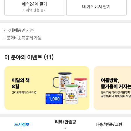
예스24에 팔기
내 가게에서 팔기
바이백 신청 불가
국내배송만 가능
문화비소득공제 가능
이 분야의 이벤트
11
리뷰/한줄평
도서정보
배송/반품/교환
0