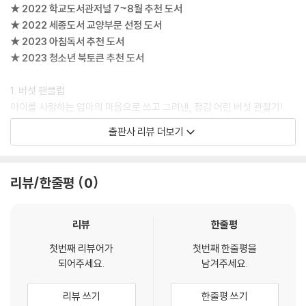
★ 2022 학교도서관저널 7~8월 추천 도서
★ 2022 세종도서 교양부문 선정 도서
★ 2023 아침독서 추천 도서
★ 2023 청소년 북토큰 추천 도서
1. 버섯 팬클럽
아이를 사랑하는 엄마의 마음으로 쓰고 그려낸, 정감 어린 버섯 관찰기!
출판사 리뷰 더보기
피자의 토핑으로 잘게 썰려 납작한 모습으로만 보던 버섯은 실제로는 울퉁
불퉁 귀여운 외계인 같기도 하고, 모자를 머리에 쓴 것처럼 흥미로운 모습
이에요. 나에게 보물찾기를 함께하자고 부를 것만 같은, 숲속 곳곳 은밀한
리뷰/한줄평
0
곳에 숨어 있는 버섯! 우리 함께 ‘버섯 팬클럽’ 회원이 되어 우리의 ‘워너비
스타’, 버섯을 얼른 만나 봐요. 쉿! 팬클럽 자리는 그리 많지 않으니 서둘러
야 하는 것은 비밀이에요! 사슴, 새, 곰, 다람쥐도 버섯을 보면 눈을 반짝,
리뷰
한줄평
코를 킁킁거리거든요.
첫번째 리뷰어가
첫번째 한줄평을
되어주세요.
남겨주세요.
2. 콩 팬클럽
콩을 사랑하는 사람, 콩을 더 알고 싶은 사람, 알콩달콩 여기 모여라!
리뷰 쓰기
한줄평 쓰기