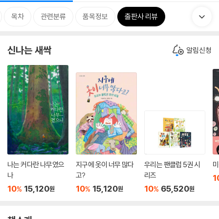
목차
관련분류
품목정보
출판사 리뷰
신나는 새싹
알림신청
나는 커다란 나무였으
지구에 옷이 너무 많다
우리는 팬클럽 5권 시
미
나
고?
리즈
1
10
15,120
10
15,120
10
65,520
%
%
%
원
원
원