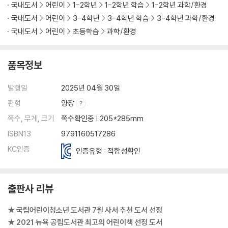
국내도서
어린이
1-2학년
1-2학년 학습
1-2학년 과학/환경
국내도서
어린이
3-4학년
3-4학년 학습
3-4학년 과학/환경
국내도서
어린이
초등학습
과학/환경
품목정보
발행일
2025년 04월 30일
판형
양장
쪽수, 무게, 크기
쪽수확인중 | 205*285mm
ISBN13
9791160517286
KC인증
인증유형 : 적합성확인
출판사 리뷰
★ 국립어린이청소년 도서관 7월 사서 추천 도서 선정
★ 2021 뉴욕 공립도서관 최고의 어린이책 선정 도서