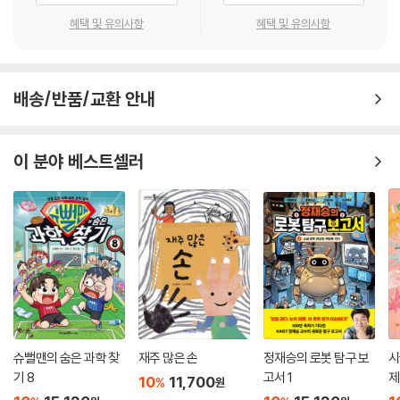
떡과 빵으로, 밥과 나물로, 간장과 된장으로 다양하게 모습을 바꾸는 변신
혜택 및 유의사항
혜택 및 유의사항
재주꾼 콩! 완두, 쥐눈이콩, 작두콩, 갓끈동부, 오리알태, 선비잡이콩, 병아
리콩 등 저마다 이름도, 모양도, 맛도 달라 개성 있는 콩! 동글동글 매력 넘
치는 콩을 만나러 가요. 갖가지 콩의 개성을 살린 책 속 ‘콩 카드’를 보며 그
배송/반품/교환 안내
동안 잘 몰랐던 콩과 가까워질 수 있어요. 어느 지역에서 언제부터 키워 왔
는지, 어쩌다 그런 이름을 갖게 됐는지, 생김새와 특징은 어떤지 등 깊이 들
여다보면 알록달록 당글당글 귀여운 콩과 사랑에 빠질 거예요.
이 분야 베스트셀러
3. 벌레 팬클럽
우리와 함께 사는 작고 귀엽고 신기한 벌레들을 만나요
보면 볼수록 독특하게 생긴 벌레들. 징그럽다며 손사래 치는 사람도 있지
만 이 작고 특이한 생명체들을 애정 어린 눈으로 관찰하는 사람도 있습니
다. 바로 작가 엘리즈 그라벨처럼요! 엘리즈 그라벨은 자신이 가장 흥미롭
게 생각해 온 벌레들을 꼼꼼히 관찰한 뒤, 그 특징을 통통 튀는 그림과 이해
하기 쉬운 글로 책 속에 담아냈습니다. 대벌레와 기린바구미, 헤라클레스
슈뻘맨의 숨은 과학 찾
재주 많은 손
정재승의 로봇 탐구 보
시
장수풍뎅이 등 다양한 벌레의 특징과 생태, 재미있는 사실, 상상 속에서 만
기 8
고서 1
제
10
11,700
들어 낸 벌레 등 다양한 구성을 통해 벌레를 더 가까이 이해하고 친숙하게
%
원