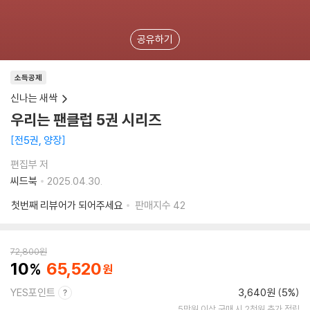
공유하기
소득공제
신나는 새싹
우리는 팬클럽 5권 시리즈
전5권, 양장
편집부 저
씨드북
2025.04.30.
첫번째 리뷰어가 되어주세요
판매지수
42
72,800
원
10
65,520
YES포인트
3,640원 (5%)
5만원 이상 구매 시 2천원 추가 적립