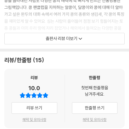
콩을 골라내던 사람도 다양한 콩의 매력에 푹 빠지게 만드는 신통방통한
그림책입니다. 콩 팬클럽을 자처하는 알콩이, 달콩이와 콩에 대해 더 알아
가고 싶은 완두의 대화 속에서 여러 가지 콩의 종류와 생김새, 각 콩의 특징
을 재미있게 알 수 있어요. 심는 사람이 줄어들어 점점 보기 힘들어지는 토
종 콩들과 이미 우리 땅에 자리 잡았거나 해외에서 들여오는 다양한 콩을
콩 카드에 담아 소개하지요.
출판사 리뷰 더보기
식물을 사랑하는 안난초 작가의 기발하고 앙증맞은 콩 캐릭터들이 보는 이
의 마음을 사로잡고, 책을 가득 채운 동글동글 통통 튀는 콩 그림들이 귀여
리뷰/한줄평
15
워 절로 미소가 피어납니다.
동글동글 사랑스러운 콩의 재발견
리뷰
한줄평
10.0
첫번째 한줄평을
콩을 심고 요리도 하는 알콩이, 콩을 모으고 분류하는 달콩이에 이어 콩 팬
남겨주세요.
클럽의 세 번째 회원이 된 완두. 알콩이와 달콩이는 콩을 사랑하는 콩 팬클
럽답게, 아이돌 포토 카드 모으듯이 다양한 콩에 대해 알 수 있는 콩 카드를
리뷰 쓰기
한줄평 쓰기
직접 만들어 모읍니다.
혜택 및 유의사항
혜택 및 유의사항
우리가 가장 많이 먹는 콩인 ‘대두’의 조상 ‘돌콩’, 두부도 해 먹고 장도 만들