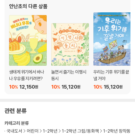
안난초
의 다른 상품
생태계 위기에서 바나
놀면서 즐기는 이행시
우리는 기후 위기를 끝
나 우유를 지키려면?
동시
낼 거야
10
12,150
10
15,120
10
15,120
%
%
%
원
원
원
관련 분류
카테고리 분류
국내도서
어린이
1-2학년
1-2학년 그림/동화책
1-2학년 창작동