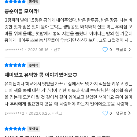
종이책
콩순이들 모여라!
3평짜리 밭에 1.5평은 콩에게 내어주었다. 반은 완두콩, 반은 땅콩. 나는 비
릿한 맛과 떫은 맛이 돌아 못먹는 생땅콩도 와작와작 잘도 먹는 우리집 꼬
마를 위해 올해는 텃밭에서 콩의 지분을 늘렸다. 어머니는 밭의 한 가운데
콩에게 내어준 초보 농사꾼들이 우습기만 하신가보다. 그도 그럴것이 시부
모님의 밭에선 한 귀퉁이 가장자리에서 자라는 작물이 콩이다. 콩은 울타
a*******1
2023.05.16.
신고
0
댓글
0
리 근처에 씨
종이책
재미있고 유익한 콩 이야기였어요♡
유치원이나 학교에서 텃밭을 가꾸고 집에서도 몇 가지 식물을 키우고 있는
데이 책을 콩에 대한 거부감이 심한 아들과 함께 보면건강한 식생활 습관
을 잡는데 도움이 될 것 같아서 같이 읽어보고 싶었던 책이에요.콩이 얼마
나 우리에게 필요한지 콩을 왜 사랑해야 하는지 말이에요.콩을 사랑하는
사람, 콩을 더 알고 싶은 사람, 알콩달콩 여기 모이시면 될 것 같아요.떡과
z*******2
2022.06.25.
신고
0
댓글
0
빵으로 밥과 나
종이책