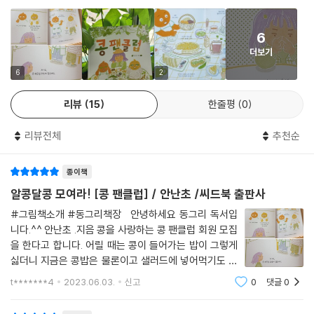
어 쓰임새가 많은 ‘대두’, 제주도에서 심어 먹는 ‘푸른독새기콩’, 일찍 심고
일찍 거두는 ‘유월태’, 밥 지을 때 넣는 부드러운 식감의 ‘밥밑콩’들, 껍질 색
6
이 검은 ‘검은콩’들과 크기가 자잘하고 단단해서 콩나물로 길러 온 ‘나물
더보기
콩’들, 그리고 여러 종류의 ‘강낭콩’들을 비롯해 ‘병아리콩’, ‘렌틸콩’, ‘동부’,
‘누에콩’, ‘작두콩’, ‘땅콩’, ‘완두’, ‘팥’ 등 우리에게 친숙하고 또 낯선 콩 이야
6
2
기가 알콩이와 달콩이의 카드 속에 가득 담겨 있습니다.
리뷰
15
한줄평
0
콩과 우리 몸에는 공통점이 있어요. 바로 배꼽이에요. 콩도 우리처럼 배꼽
리뷰전체
추천순
이 있어요. 콩이 꼬투리 안에서 자랄 때 꼬투리와 이어져 있었던 흔적이지
요. 『콩 팬클럽』을 읽고 나면 콩을 손바닥에 올려놓고 가만히 관찰하고 싶
종이책
어져요. 동글동글 사랑스러운 콩의 매력을 재발견하게 되거든요.
콩에 대한 열린 마음이 있다면 누구나 콩 팬클럽이 될 수 있답니다!
알콩달콩 모여라! [콩 팬클럽] / 안난초 /씨드북 출판사
#그림책소개 #동그리책장 안녕하세요 동그리 독서입
*씨드북 홈페이지(www.seedbook.co.kr)에서 ‘토종 콩 컬러링 페이
니다.^^ 안난초 .지음 콩을 사랑하는 콩 팬클럽 회원 모집
퍼’를 다운받을 수 있어요.
을 한다고 합니다. 어릴 때는 콩이 들어가는 밥이 그렇게
싫더니 지금은 콩밥은 물론이고 샐러드에 넣어먹기도 하
고 두유도 자주 마십니다. 이쯤이면 회원에 들어갈 수 있
t*******4
2023.06.03.
신고
0
댓글
0
겠죠? ▶콩 팬클럽 회원 절찬 모집 중! ◀ “콩을 사랑하는
사람, 콩을 더 알고