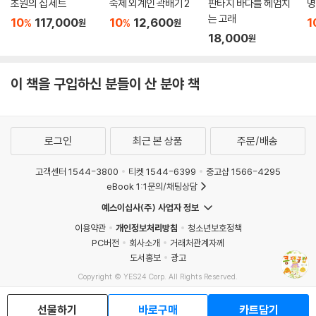
초원의 집 세트
숙제 외계인 곽배기 2
판타지 바다를 헤엄치
명
는 고래
10
117,000
10
12,600
1
%
%
원
원
18,000
원
이 책을 구입하신 분들이 산 분야 책
로그인
최근 본 상품
주문/배송
고객센터 1544-3800
티켓 1544-6399
중고샵 1566-4295
eBook 1:1문의/채팅상담
예스이십사(주) 사업자 정보
이용약관
개인정보처리방침
청소년보호정책
PC버전
회사소개
거래처관계자께
도서홍보
광고
Copyright © YES24 Corp. All Rights Reserved.
MATOM16
선물하기
바로구매
카트담기