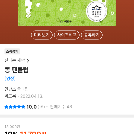
미리보기
사이즈비교
공유하기
소득공제
신나는 새싹
콩 팬클럽
양장
안난초
글그림
씨드북
2022.04.13.
10.0
판매지수
48
15
13,000
원