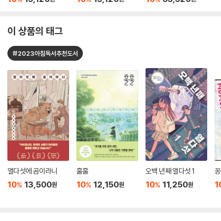
이 상품의 태그
#2023아침독서추천도서
열다섯에 곰이라니
훌훌
오백 년째 열다섯 1
꽁
10
13,500
10
12,150
10
11,250
1
%
%
%
원
원
원