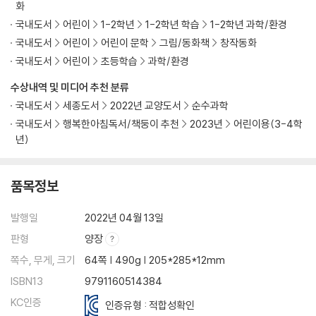
화
국내도서
어린이
1-2학년
1-2학년 학습
1-2학년 과학/환경
국내도서
어린이
어린이 문학
그림/동화책
창작동화
국내도서
어린이
초등학습
과학/환경
수상내역 및 미디어 추천 분류
국내도서
세종도서
2022년 교양도서
순수과학
국내도서
행복한아침독서/책둥이 추천
2023년
어린이용(3-4학
년)
품목정보
발행일
2022년 04월 13일
판형
양장
쪽수, 무게, 크기
64쪽 | 490g | 205*285*12mm
ISBN13
9791160514384
KC인증
인증유형 : 적합성확인