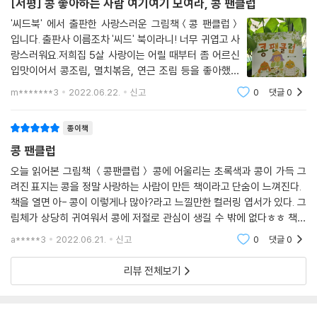
[서평] 콩 좋아하는 사람 여기여기 모여라, 콩 팬클럽
'씨드북' 에서 출판한 사랑스러운 그림책＜콩 팬클럽＞
입니다. 출판사 이름조차 '씨드' 북이라니! 너무 귀엽고 사
랑스러워요.저희집 5살 사랑이는 어릴 때부터 좀 어르신
입맛이어서 콩조림, 멸치볶음, 연근 조림 등을 좋아했어
요. 그래서 그런지 '콩 팬클럽' 이라는 책 제목을 참 좋아했
m*******3
2022.06.22.
신고
0
댓글
0
고, 책도 여러 번 읽었습니다. 콩 팬클럽 회원 모집 날짜 -
2월 2일 오후 2시라니! 이거 콩 까는
종이책
콩 팬클럽
오늘 읽어본 그림책 ＜콩팬클럽＞ 콩에 어울리는 초록색과 콩이 가득 그
려진 표지는 콩을 정말 사랑하는 사람이 만든 책이라고 단숨이 느껴진다.
책을 열면 아- 콩이 이렇게나 많아?라고 느낄만한 컬러링 엽서가 있다. 그
림체가 상당히 귀여워서 콩에 저절로 관심이 생길 수 밖에 없다ㅎㅎ 책의
이런 디테일에 가끔은 감동을 받는다. 콩이 생각나는 땡땡이! 너무 사
a*****3
2022.06.21.
신고
0
댓글
0
리뷰 전체보기