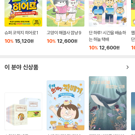
슈퍼 코딱지 히어로 1
고양이 해결사 깜냥 9
단 하루! 시간을 배송하
웹
는 하늘 택배
단
10
15,120
10
12,600
%
%
원
원
10
12,600
1
%
원
이 분야 신상품