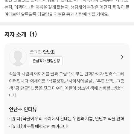
는지, 어쩌다 그런 이름을 갖게 됐는지, 생김새와 특징은 어떤지 등 깊이 들
여다보면 알록달록 당글당글 귀여운 콩과 사랑에 빠질 거예요.
저자 소개
1
글그림
안난초
관심작가 알림신청
식물과 사람의 이야기를 글과 그림으로 엮는 만화가이자 일러스트레
이터입니다. 에세이툰 『식물생활』 『사이사이 풀풀』 『우중산책』, 그림
책 『콩 팬클럽』 등을 짓고 다수의 어린이·청소년 책에 삽화를 그렸습
니다.
안난초
인터뷰
[읽다]
식물이 우리 사이에서 건네는 위안과 기쁨, 안난초 식물 만화
[읽다]
이토록 매력적인 콩이라니!