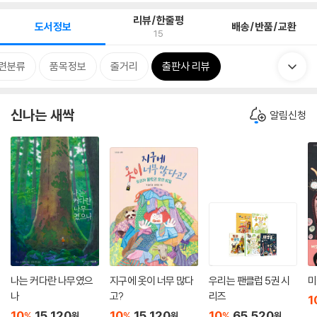
리뷰/한줄평
도서정보
배송/반품/교환
15
련분류
품목정보
줄거리
출판사 리뷰
신나는 새싹
알림신청
나는 커다란 나무였으
지구에 옷이 너무 많다
우리는 팬클럽 5권 시
미
나
고?
리즈
1
10
15,120
10
15,120
10
65,520
%
%
%
원
원
원