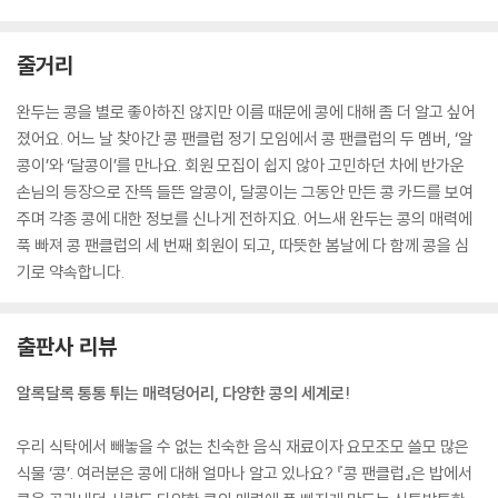
줄거리
완두는 콩을 별로 좋아하진 않지만 이름 때문에 콩에 대해 좀 더 알고 싶어
졌어요. 어느 날 찾아간 콩 팬클럽 정기 모임에서 콩 팬클럽의 두 멤버, ‘알
콩이’와 ‘달콩이’를 만나요. 회원 모집이 쉽지 않아 고민하던 차에 반가운
손님의 등장으로 잔뜩 들뜬 알콩이, 달콩이는 그동안 만든 콩 카드를 보여
주며 각종 콩에 대한 정보를 신나게 전하지요. 어느새 완두는 콩의 매력에
푹 빠져 콩 팬클럽의 세 번째 회원이 되고, 따뜻한 봄날에 다 함께 콩을 심
기로 약속합니다.
출판사 리뷰
알록달록 통통 튀는 매력덩어리, 다양한 콩의 세계로!
우리 식탁에서 빼놓을 수 없는 친숙한 음식 재료이자 요모조모 쓸모 많은
식물 ‘콩’. 여러분은 콩에 대해 얼마나 알고 있나요? 『콩 팬클럽』은 밥에서