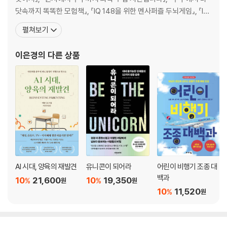
닷속까지 똑똑한 모험책』, 『IQ 148을 위한 멘사퍼즐 두뇌게임』, 『IQ
148을 위한 멘사퍼즐 수학게임』, 『IQ 148을 위한 멘사퍼즐 추론게
펼쳐보기
임』, 『IQ 148을 위한 멘사퍼즐 아이큐게임』, 『수학올림피아드의 천
재들』, 『장난꾸러기 돼지들의 화학피크닉』, 『신을 찾아나선?까마귀
이은경
의 다른 상품
죠수아』, 『청소년을 위한 고고학 이
AI 시대, 양육의 재발견
유니콘이 되어라
어린이 비행기 조종 대
백과
10
21,600
10
19,350
%
%
원
원
10
11,520
%
원