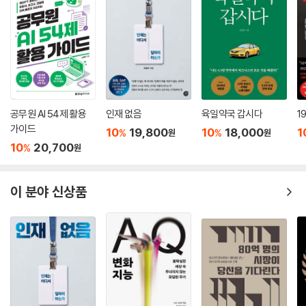
성공적인 조직은 소비자의 취향과 기대치가 계속해서 변화하고 있음에 주
--- p.141-142, 「5장 _ 가치 창출 생태계」 중에서
목하고, 수익 모델의 기반이 되는 기술도 변화한다는 사실을 받아들인다.
경쟁우위의 새로운 원천이 등장하고 경쟁 지형 또한 계속 바뀔 것이다. 룰
아마존은 새로운 분야의 소비자 경험을 확장할 때나 다른 영역을 개척할
의 대전환이 일어나는 디지털 시대에 전통 기업들은 소비자(고객)의 마음
때마다 현금을 투자한다. 대규모로 진행되는 하나 이상의 다각적인 실험에
속을 이해하고 엔드투엔드 경험을 개선하거나 재설계하면서 기업의 경쟁
자금을 대는 것이 아마존의 패턴이다. 계속해서 전망이 보이는 실험들은
우위를 지속적으로 재검토하고 수정해야 한다.
추가 자금을 받는다. 베이조스도 빠르게 인정했 듯이 비록 실패도 있었지
만, 성공하면 더 많은 실험을 할 수있는 막대한 현금이 창출되고 잠재적으
공무원 AI 54제 활용
인재 없음
육일약국 갑시다
1
성공하는 디지털 기업들의 6가지 경쟁우위
로 큰 보상을 얻을 수 있다. 아마존의 현금 매출총이익은 2017년 약 600
가이드
10
19,800
10
18,000
1
%
%
원
원
억 달러에서 2021년 1,600억 달러로 예상된다. 이것은 자체 칩 제조 부서
10
20,700
Rule 1 100배, 1000배의 시장에서 개인화된 고객 경험을 상상하라
%
원
나 양자 컴퓨터 또는 기타 잠 재적인 새로운 계획에 충분한 자금을 투자할
Rule 2 알고리즘과 데이터는 경쟁의 필수 무기다
수 있는 규모이다.
Rule 3 승자독식 사회는 끝났다. 생태계에서 협업하고 경쟁하라
이 분야 신상품
공격적으로 성장을 추구하는 디지털 대기업들은 수익성이 없는 영역에서
Rule 4 막대한 현금을 창출하는 수익 구조를 만들어라
재빨리 손을 떼고 가능성이 높은 곳에 현금을 재할당한다. 빠른 변화는 그
Rule 5 조직을 민첩하게 움직일 수 있는 소셜 엔진을 장착하라
들에게 제2의 천성이다. 소비자에게 집중하고 새로운 아이디어를 초기에
Rule 6 디지털 시대를 이끌 수 있는 리더를 찾아라
테스트함으로써 고객이 값을 지불하지 않을 제품이나 서비스에 자원을 낭
비하지 않는다.
--- p.156-157, 「6장_ 디지털 시대에 맞는 수익 구조」 중에서
디지털 거대 기업들은 직원들이 아이디어 창출자, 문제 해결사, 팀 플레이