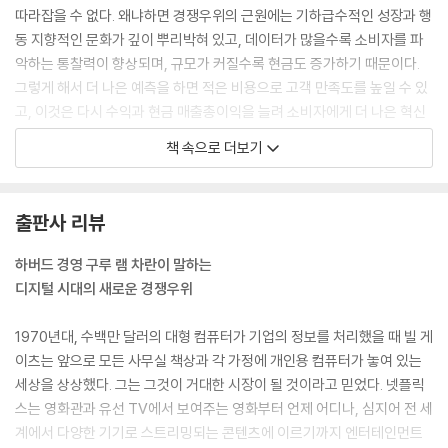
따라잡을 수 없다. 왜냐하면 경쟁우위의 근원에는 기하급수적인 성장과 행
동 지향적인 문화가 깊이 뿌리박혀 있고, 데이터가 많을수록 소비자를 파
악하는 통찰력이 향상되며, 규모가 커질수록 현금도 증가하기 때문이다.
그렇게 해서 더 나은 예측을 하면 적은 비용으로 고객 만족도를 높일 수 있
고, 이것은 다시 수익과 현금 매출총이익을 늘려 소비자에게 더 나은 혁신
과 서비스를 제공하는 식으로 체계화된다.
책 속으로 더보기
--- p.8, 「서문_ 디지털 시대의 새로운 규칙」 중에서
가입자들이 선택해서 시청할 수 있는 콘텐츠들은 다른 회사들이 제작한 것
출판사 리뷰
을 라이선스 계약을 맺은 것들이다. 저작권료를 챙긴 전통 기업들은 만족
할 만한 손익계산서를 손에 쥐었다. 그들은 자신들이 이미 만든 콘텐츠로
하버드 경영 구루 램 차란이 말하는
수익과 소득을 증대시켰다.
디지털 시대의 새로운 경쟁우위
그러나 넷플릭스가 초창기 몇 해 동안 라이선스 계약을 통해 얻은 것은 훨
씬 더 가치가 있었다. 전망이 매우 기대되는 미래였던 것이다. 늘어난 카탈
1970년대, 수백만 달러의 대형 컴퓨터가 기업의 정보를 처리했을 때 빌 게
로그는 기존 가입자들의 관심을 끌고 신규 가입을 유도했다. 넷플릭스의
이츠는 앞으로 모든 사무실 책상과 각 가정에 개인용 컴퓨터가 놓여 있는
성장 곡선은 가파르게 상승했고 현금흐름은 증가했다. 헤이스팅스는 시간
세상을 상상했다. 그는 그것이 거대한 시장이 될 것이라고 믿었다. 넷플릭
이 지남에 따라 일부 생태계 파트너들이 라이선스 계약을 만료하고 어느
스는 영화관과 유선 TV에서 보여주는 영화부터 언제 어디나, 심지어 전 세
시점에는 스트리밍 시장에 직접 뛰어들 것이라고 예상했다. 카탈로그를 계
계에서 다양한 기기로 스트리밍되는 콘텐츠에 이르기까지 엔터테인먼트
속 늘려나가기 위해 2009년 넷플릭스는 오리지널 콘텐츠 제작에 돈을 투