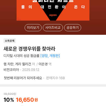
미리보기
사이즈비교
공유하기
소득공제
새로운 경쟁우위를 찾아라
디지털 시대의 성공 황금률
양장, 개정판
램 차란
게리 윌리건
저
이은경
역
비전코리아
2025.09.12.
첫번째 리뷰어가 되어주세요
판매지수
168
18,500
원
10
16,650