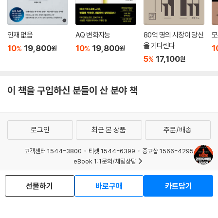
어, 그리고 학습자가 되기를 기대한다. 예를 들어 넷플릭스에서는 급여를
받는 사람들에 대한 기대치가 포춘 선정 500대 기업에서 볼 수 있는 것과
다르다. 그들은 다음과 같은 말로 자신들의 기대치를 명쾌하게 드러낸다.
인재 없음
AQ 변화지능
80억 명의 시장이 당신
모
을 기다린다
“유용하다고 증명되는 새로운 아이디어를 창조하는 사람”, “탁월함에 대
10
19,800
10
19,800
1
%
%
원
원
한 갈증으로 다른 사람들에게 영감을 주는 사람”, “최고의 아이디어를 찾
5
17,100
%
원
기 위해서라면 고집을 버리는 사람” 그리고 “빠르게, 열정적으로 배우는
사람” 등이다. 이러한 특징들은 디지털 세계에서 반복되는 주제이다. 고용
이 책을 구입하신 분들이 산 분야 책
에 결정적인 영향을 미치는 주제들이고, 이것을 자주 반복함으로써 문화를
형성한다.
--- p.199-200, 「7장_ 복잡한 조직 대신 팀 중심으로」 중에서
로그인
최근 본 상품
주문/배송
그들은 10배 또는 100배의 관점에서 생각할 수 있는 정신적 능력, 존재하
지 않는 미래의 공간을 상상할 수 있는 능력, 그리고 어떤 장애물도 극복하
고객센터 1544-3800
티켓 1544-6399
중고샵 1566-4295
eBook 1:1문의/채팅상담
겠다는 자신감을 가지고 있다. 그들은 고객에 대해 잘 알고 고객에게 집중
하며, 엔드투엔드 고객 경험, 대규모의 미래 공간을 구상하는 상상력과 비
예스이십사(주) 사업자 정보
선물하기
바로구매
카트담기
전을 가지고 있다. 수익 구조와 회사의 생태계가 새롭고 지속 가능한 방식
이용약관
개인정보처리방침
청소년보호정책
으로 협력하는 방식 또한 파악하고 있다. 그들은 월가의 의심과 회의 속에
PC버전
회사소개
거래처관계자께
서 통 큰 베팅을 하고 초기 수익과 현금 손실을 기꺼이 견디는데, 이는 상황
도서홍보
광고