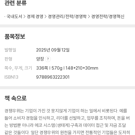
관련 분류
국내도서
경제 경영
경영관리/전략/경영학
경영전략/경영혁신
품목정보
발행일
2025년 09월 12일
판형
양장
쪽수, 무게, 크기
336쪽 | 570g | 148*210*30mm
ISBN13
9788963222301
책 속으로
경쟁우위는 기업이 가진 것 못지않게 기업이 하는 일에서 비롯된다. 예를
들어 소비자 경험을 인식하고, 리더를 선발하고, 업무를 조직하며, 돈을 버
는 방법뿐 아니라 에코 시스템(생태계)구축과 데이터 접근 및 자금 조달
같은 것들이다. 일단 경쟁우위의 원천을 가지면 전통적인 기업들은 도저히