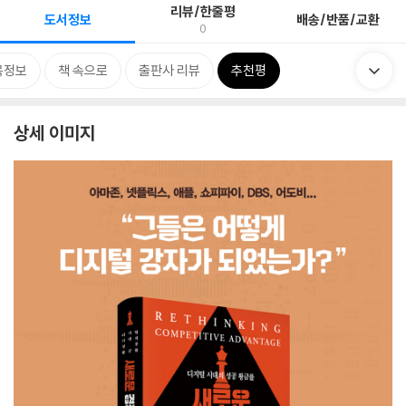
리뷰/한줄평
도서정보
배송/반품/교환
0
목정보
책 속으로
출판사 리뷰
추천평
상세 이미지