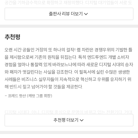
공간을 기하급수적으로 확장하고 재정의했다. 디지털 대기업들이 서로 도
자하기 시작했다. 회사는 사람들의 시청 선호도를 분석하고 어떤 종류의
전하고 있는 경쟁 환경에서는 ‘선발업체 우위’와 ‘승자독식’이 통하지 않는
출판사 리뷰 더보기
이야기를 제작할지, 어떤 배우를 기용할지를 결정했다.
다. 선발업체들이 먼저 빠르게 확장할 수는 있지만, 그들이 만든 큰 시장이
--- p.23-24, 「1장_ 디지털 거대기업들이 이기는 이유」 중에서
무엇이든 다른 후발 업체들도 반드시 진입하며 승자들이 실제로 모든 것을
차지하지는 않는다. 적어도 영원히 갖지는 못한다.
추천평
이전에는 변화가 서서히 진행되는 양상을 보였다. 그래서 기업들은 경쟁
환경을 분석하고, 최소 수년간은 변함없이 유용하리라고 판단되는 전략을
싱가포르의 DBS 은행은 아마존과 알리바바를 경쟁상대로 ‘세계 최고의
오랜 시간 공들인 거장의 또 하나의 걸작! 램 차란은 경쟁우위의 기발한 틀
수립하면서 몇 주, 몇 달을 보내곤 했다. 하지만 오늘날은 변신에 가까운 변
디지털 은행’이 되었고 쇼피파이와 플립카트는 아마존이 독점하는 전자상
을 제시함으로써 기존의 원칙을 뒤집는다. 특히 엔드투엔드 개별 소비자
화가 대규모로 발생하고 있다. 모든 회사들은 내일이면 무엇이 자신들의
거래 시장에서 대항마로 떠오르고 있다. 전통적인 소프트웨어 기업의 대표
경험을 얼마나 통찰력 있게 바라보느냐에 따라 새로운 디지털 시대의 승자
최고 계획을 쓸모없게 만들어버릴지 인식하고 재빨리 방향을 바꿀 수 있어
주자였던 마이크로소프트와 어도비는 기업고객 판매 중심에서 최종 사용
와 패자가 엇갈린다는 사실을 강조한다. 이 필독서에 실린 수많은 생생한
야 한다.
자 서비스로 전환하였고, 항공기 부품업체였던 허니웰은 생명공학 플랫폼
사례들은 비즈니스 실무자들이 지속적으로 혁신하고 우위를 유지하기 위
핵심 역량이라는 좁은 시야에 너무 오래 머물러 있다 보면 새롭게 필요한
제공자로 변신했으며 월마트는 공격적인 인수합병과 과감한 투자로 디지
해 반드시 짚고 넘어가야 할 것들을 제공한다.
역량을 갖추지 못하고 큰 타격을 입을 것이다. 넷플릭스와 훌루는 일찍부
털화에 성공했다.
터 스트리밍 기능을 구축했다. 디즈니, 애플, 아마존, 워너미디어는 수년
- 프레드 핫산 (캐럿 그룹 회장)
후에 그러한 기능을 갖췄다. 폭스는 스트리밍 역량을 구축하는 데 시간을
디지털 플랫폼의 가장 큰 힘의 근원은 완전히 새롭고 다양한 수익 모델을
끌다가 재정 손실을 피하기 위해 영화 자산을 디즈니에 팔았다.
디지털 시대다. 아니, 디지털 중심으로 문명이 바뀌고 있는 전환기다. 거대
지원하는 능력이다. 아마존의 자사 마켓플레이스에서 제3자 판매자들을
--- p.46-47, 「2장_ 새로운 세상, 새로운 규칙」 중에서
한 조류에 대한 방향성과 이론적 구조에 대한 설명서는 많다. 하지만 ‘어떠
추천평 더보기
지원하기 위해 사용되었던 아마존 웹서비스AWS는 현재 이 회사의 가장
한 국면에서, 무슨 전략이 효과를 발휘했는지, 어떤 전략 때문에 일부 기업
수익성이 높은 사업부서가 되었으며 결국 구글, 마이크로소프트, 알리바
소비자들을 위한 제품을 직접 만들거나 판매하지 않는 한, 소비자의 마음
들이 경쟁에서 뒤처지게 되었는지’에 대한 구체적인 설명은 미래 전략을
바, IBM 등도 이 시장에 뛰어들었다. 우버, 리프트, 디디추싱 및 기타 디지