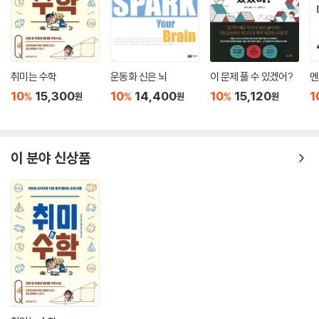
취미는 수학
운동화 신은 뇌
이 문제 풀 수 있겠어?
멘
10
15,300
10
14,400
10
15,120
1
%
%
%
원
원
원
이 분야 신상품