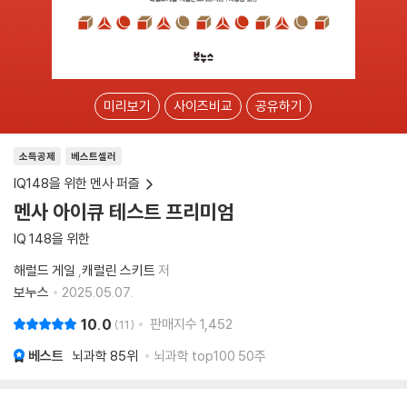
미리보기
사이즈비교
공유하기
소득공제
베스트셀러
IQ148을 위한 멘사 퍼즐
멘사 아이큐 테스트 프리미엄
IQ 148을 위한
해럴드 게일
,
캐럴린 스키트
저
보누스
2025.05.07.
10.0
판매지수
1,452
11
베스트
뇌과학
85위
뇌과학 top100 50주