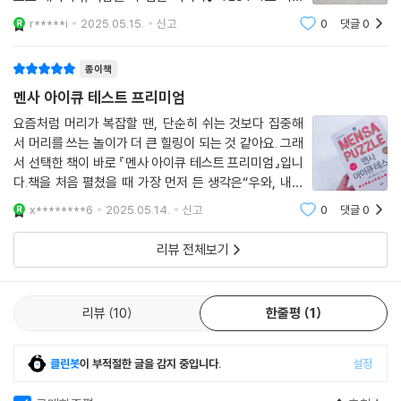
큐 테스트20문제를 시간제한 25분으로 풀어보았는데 시
r*****i
2025.05.15.
신고
0
댓글
0
간안에 테스트 완료를 하였고 영상으로 남겨보았다.✔️등
식의 성립을 위해 연산 기호를 찾아 푸는 방
종이책
멘사 아이큐 테스트 프리미엄
요즘처럼 머리가 복잡할 땐, 단순히 쉬는 것보다 집중해
서 머리를 쓰는 놀이가 더 큰 힐링이 되는 것 같아요. 그래
서 선택한 책이 바로 『멘사 아이큐 테스트 프리미엄』입니
다.책을 처음 펼쳤을 때 가장 먼저 든 생각은“우와, 내가
진짜 멘사 테스트를 풀어보게 되다니!”라는 설렘이었어
x********6
2025.05.14.
신고
0
댓글
0
요. 분야별로 특화된 멘사 퍼즐들이 8개의 아이큐 테스트
로 구성돼 있어서, 그야말로 두뇌를 풀가
리뷰 전체보기
리뷰
10
한줄평
1
클린봇
이 부적절한 글을 감지 중입니다.
설정