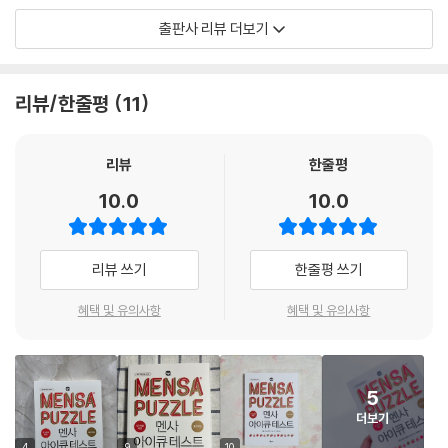
말해 일상적인 활동을 하는 사람이 뇌 용량의 90% 이상을 방치하고 있다
출판사 리뷰 더보기
는 것은 잘못된 이야기다. ‘뇌 용량’의 10%가 아니라 ‘뇌 잠재력’의 10%밖
에 사용하지 못한다는 이야기다. 예를 들어 최신형 컴퓨터를 구입해서 워
드 작업만 하고 다른 기능은 사용하지 않는다는 말인데, 우리의 뇌를 컴퓨
리뷰/한줄평
11
터가 가진 무수히 많은 기능 중 극히 일부만을 활용하는 것과 마찬가지라
고 하니 이런 낭비가 어디 있겠는가. 그렇다면 사람들은 왜 자신이 가진 능
력을 제대로 활용하지 못하는 걸까? 그것은 사람들이 자신의 두뇌를 어떻
리뷰
한줄평
게 운용할지 몰라서 생긴 문제다. 우리의 두뇌는 환경과 훈련 정도에 따라
10.0
10.0
달라질 수 있다. 뇌의 잠재된 기능을 더 활용할 수 있는 방안에 관심을 가진
다면 우리 앞에 놀라운 일이 펼쳐질 것이다.
리뷰 쓰기
한줄평 쓰기
제한된 시간 안에 집중하여 문제를 해결하라
문제를 풀고 나면 아이큐 UP
혜택 및 유의사항
혜택 및 유의사항
인간은 모두 무한한 지적 잠재력을 가지고 있다. 하지만 자신의 잠재력을
제대로 발휘하는 사람은 그리 많지 않다. 이 책에 바로 그 비결이 숨어 있
5
다. 정기적인 건강검진을 통해 건강상태를 파악하고 검진 결과를 바탕으로
더보기
자신에게 맞는 프로그램을 설계하듯이 아이큐 역시 주기적으로 측정하는
4
9
10