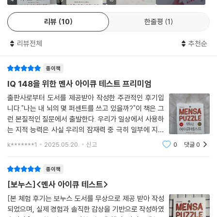
것이 필요하다. 아이큐 테스트는 ‘지식’이 아닌 ‘지적 잠재력’을 측정하는
것이다. 아이큐 테스트를 통해 지능 발달 속도에 맞는 학습 습관은 물론 올
리뷰
10
한줄평
1
바른 적성까지 찾는다면 정확한 아이큐 측정은 내 안에 숨겨진 잠재력을
제대로 발휘하기 위한 초석이 된다.
리뷰전체
추천순
문제는 가능한 한 빨리 풀어야 하며, 쉬운 문제부터 난도가 높은 문제 순으
종이책
로 도전하는 것이 좋다. 시간 제한은 때로 인간의 잠재력을 끌어내는 좋은
장치가 된다. 고도의 집중력을 발휘해 문제를 해결하면 벅찬 희열과 함께
IQ 148을 위한 멘사 아이큐 테스트 프리미엄
새로운 문제에 도전할 활력을 얻게 된다. 이렇게 제한시간 동안 하나의 테
출판사로부터 도서를 제공받아 작성한 주관적인 후기입
스트를 끝내면 채점을 통해 내 아이큐 수준이 어느 정도인지를 수치로 환
니다."나는 내 뇌의 몇 퍼센트를 쓰고 있을까?"이 책은 그
산해 구체적으로 가늠해 볼 수 있다.
런 본질적인 질문에서 출발한다. 우리가 일상에서 사용하
는 지적 능력은 사실 우리의 잠재력 중 극히 일부에 지나
수리·논리·창의 사고를 자극하여
지 않으며, 그 나머지를 깨우는 열쇠가 ‘지적 자극’과 ‘두뇌
k*******1
2025.05.20.
신고
0
댓글
0
훈련’이라는 점을 강조한다. ‘IQ 148’이라는 수치가 주는
내 안에 잠재된 천재성을 깨워라
압박은 결코 작지 않지만, 실제로
종이책
이 책에 담긴 멘사 퍼즐은 언뜻 어지럽게 얽힌 도형, 뜻을 알 수 없는 알쏭
[보누스]<멘사 아이큐 테스트>
달쏭한 문자와 숫자들로 이루어진 것으로만 보인다. 하지만 이 문제들은
수학 원리를 바탕으로 하면서 호기심을 자극하는 지적 놀이에 가깝다. 패
[본 체험 후기는 보누스 도서를 무상으로 제공 받아 작성
되었으며, 실제 경험과 솔직한 감상을 기반으로 작성하였
턴을 찾아내고 논리성을 발견하면 문제가 술술 풀리는 기쁨을 맛볼 수 있