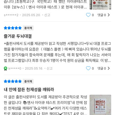
습니다.]초등학교(구. 국민학교) 때 했던 아이큐테스트
는 것이다. 사고의 유연함, 논리력, 반짝이는 아이디어와 창의적인 사고력
이후 [보누스]＜멘사 아이큐 테스트＞로 현재 아이큐가
을 필요로 하는 문제들이다. 지적인 두뇌유희로 아이들에게는 수리와 논리
얼마인지 알고 싶어서 서평단 신청했는데 좋은 기회로 서
훈련이 되고 청소년과 성인에게는 유쾌한 여가 활동, 노년층에는 치매를
s******2
2025.05.20.
신고
0
댓글
0
평하게 되었어요.[보누스]＜멘사 아이큐 테스트＞의 차
방지하는 지적인 건강지킴이 역할을 할 것이다. 당신이 이 책에 재미를 느
례를 살펴봅니다.머리말 ~ 해답 & IQ 측정 크게 5
낀다면 지금까지 자신 안에 잠재된 능력을 눈치채지 못했을 뿐, 개발하기
종이책
에 따라 달라지는 무한한 잠재능력이 숨어 있는 사람일지도 모른다.
즐거운 두뇌대결
*출판사에서 도서를 제공받아 읽고 작성한 서평입니다*두뇌 대결 프로그
지능검사는 지식을 측정하는 것이 아니라 암기력, 계산력, 추리력, 이해력,
램을 좋아하는데 요즘은 ＜데블스 플랜＞에 빠져 있습니다.뛰어난 두뇌를
언어적인 능력 등 지적인 능력의 잠재성을 검사하는 것이다. 학과공부만을
가진 참가자들이 합숙하며 문제를 푸는데, 매 회 탈락자가 나오는 서바이
기준으로 ‘나는 머리가 나빠’ ‘나는 너무나 평범해’라고 자신을 판단하고 있
벌 프로그램입니다.최후 우승자 1명이 수억 원의 상금을 획득해요. 이 방송
었다면, 멘사 퍼즐로 내 안에 잠재된 천재성을 깨우자. 자기 계발은 정확한
을 보면 두뇌를 자극하는 문제를 풀고 싶어져요.때마침 이 책을 만나서 즐
k*****0
2025.05.16.
신고
0
댓글
0
나의 능력을 아는 것에서 시작된다. 나의 뇌가 문서나 작성하는 수준의 컴
거운 도전을 했어
퓨터인지, 아니면 날씨를 예측하고 우주에 로켓을 쏘아 올리는 슈퍼컴퓨터
종이책
인지 정확히 알아야 한다. 그것은 내 삶의 주체로서, 내 뇌의 주인으로서 당
연한 의무이다.
내 안에 잠든 천재성을 깨워라
이 글은 출판사로부터 도서를 제공받아 주관적으로 작성
한 글입니다 📚멘사 아이큐 테스트 프리미엄"내 안에 잠
든 천재성을 깨워라"📝요약하기✔️여러 가지 다양한 테스
트로 재미와 유익함을 다 잡은 책이다✔️TEST 4로 아이