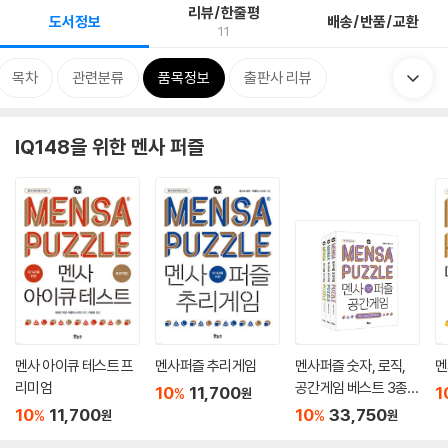
리뷰/한줄평
도서정보
배송/반품/교환
11
목차
관련분류
품목정보
출판사 리뷰
IQ148을 위한 멘사 퍼즐
멘사 아이큐 테스트 프
멘사퍼즐 추리게임
멘사퍼즐 숫자, 로직,
멘
리미엄
공간게임 베스트 3종
10
11,700
1
%
원
세트
10
11,700
10
33,750
%
%
원
원