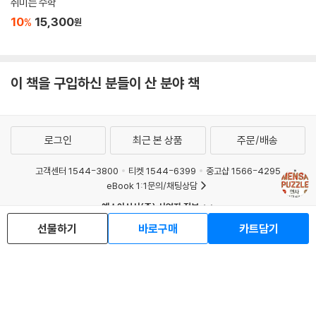
취미는 수학
10
15,300
%
원
이 책을 구입하신 분들이 산 분야 책
로그인
최근 본 상품
주문/배송
고객센터 1544-3800
티켓 1544-6399
중고샵 1566-4295
eBook 1:1문의/채팅상담
예스이십사(주) 사업자 정보
이용약관
개인정보처리방침
청소년보호정책
선물하기
바로구매
카트담기
PC버전
회사소개
거래처관계자께
도서홍보
광고
Copyright © YES24 Corp. All Rights Reserved.
MATOM12