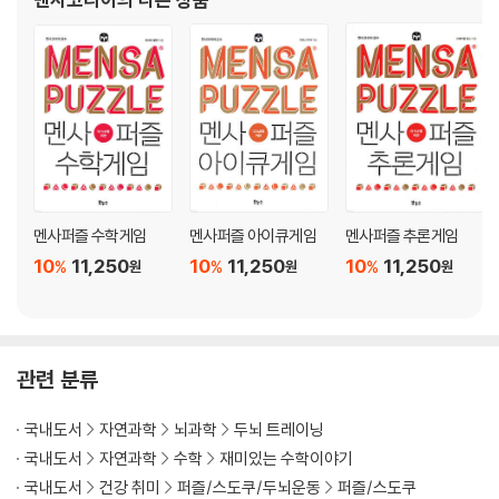
멘사퍼즐 수학게임
멘사퍼즐 아이큐게임
멘사퍼즐 추론게임
10
11,250
10
11,250
10
11,250
%
%
%
원
원
원
관련 분류
국내도서
자연과학
뇌과학
두뇌 트레이닝
국내도서
자연과학
수학
재미있는 수학이야기
국내도서
건강 취미
퍼즐/스도쿠/두뇌운동
퍼즐/스도쿠