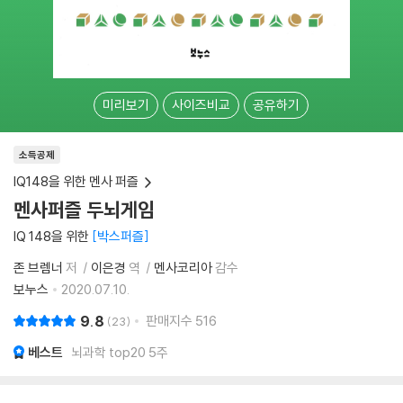
미리보기
사이즈비교
공유하기
소득공제
IQ148을 위한 멘사 퍼즐
멘사퍼즐 두뇌게임
IQ 148을 위한
박스퍼즐
존 브렘너
저
이은경
역
멘사코리아
감수
보누스
2020.07.10.
9.8
판매지수
516
23
베스트
뇌과학 top20 5주