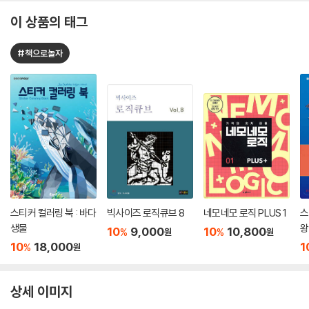
이 상품의 태그
#책으로놀자
스티커 컬러링 북 : 바다
빅사이즈 로직큐브 8
네모네모 로직 PLUS 1
스
생물
왕
10
9,000
10
10,800
%
%
원
원
10
18,000
1
%
원
상세 이미지