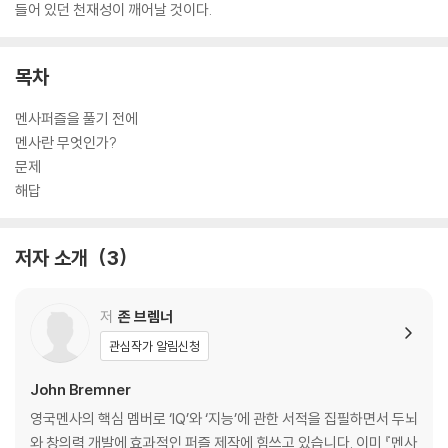
들어 있던 천재성이 깨어날 것이다.
목차
멘사퍼즐을 풀기 전에
멘사란 무엇인가?
문제
해답
저자 소개
3
저
존 브렘너
관심작가 알림신청
John Bremner
영국멘사의 핵심 멤버로 ‘IQ’와 ‘지능’에 관한 서적을 집필하면서 두뇌
와 창의력 개발에 효과적인 퍼즐 제작에 힘쓰고 있습니다. 이미 『멘사