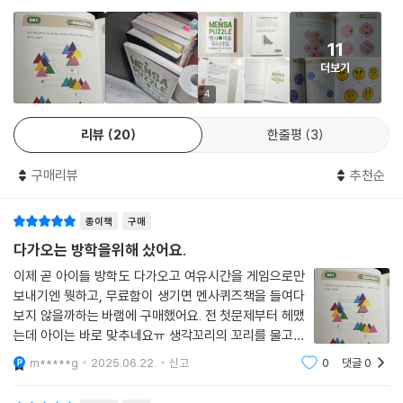
4차 산업혁명과 AI 시대는 다양한 역량을 동시에 갖추고 지식을 결합해 문
제를 해결하는 창의융합형 인재를 요구하고 있다. 국내 인사담당자 1,300
11
여 명을 대상으로 ‘21세기 디지털시대의 인재상은 무엇인가’에 대해 설문
더보기
을 진행한 결과 ‘창의성과 전문성을 동시에 지닌 사람’이 1위로 뽑혔다. 즉
다양한 분야의 전문성을 갖추는 것과 동시에 문제를 다각도에서 바라보는
4
융합적 사고 능력이 중요하다는 뜻이다. 그러나 융합 사고력은 하루아침에
리뷰
20
한줄평
3
간단히 향상시킬 수 있는 능력이 아니다. 일상에서는 다양한 사고 영역을
동시에 활성화시키는 일을 하기가 쉽지 않기 때문이다. 대부분 학생들이
구매리뷰
추천순
단답형 문제는 잘 해결하지만, 응용력과 창의력이 필요한 서술형 문제나
팀 과제를 해결하는 데는 취약한 모습을 보이는 것도 이와 같은 이유다. 퍼
종이책
구매
즐은 일상에서 융합 사고력을 꾸준히 키울 수 있는 최적의 수단이다. 한 문
제를 해결하기 위해서는 다양한 능력이 필요하며, 동시에 여러 뇌 영역을
다가오는 방학을위해 샀어요.
자극해 두뇌 계발의 시너지를 높이기 때문이다. 균형 잡힌 두뇌를 가진 사
이제 곧 아이들 방학도 다가오고 여유시간을 게임으로만
람은 급변하는 사회에 빠르게 적응하고 돌발 상황에도 유연하게 대처할 수
보내기엔 뭣하고, 무료함이 생기면 멘사퀴즈책을 들여다
있다. 다양한 유형의 멘사퍼즐을 해결하는 과정에서 미래 사회의 인재가
보지 않을까하는 바램에 구매했어요. 전 첫문제부터 헤맸
갖춰야 할 융합 사고력이 깨어날 것이다.
는데 아이는 바로 맞추네요ㅠ 생각꼬리의 꼬리를 물고가
야하는, 문제가 상당히 어려운데..오기와 호기심으로 계속
m*****g
2025.06.22.
신고
0
댓글
0
들여다 보게됩니다. 이러면서 두뇌트레이닝이 되지않을
퍼즐은 두뇌의 힘을 길러주는 훌륭한 도구
까 위로도해보아요!