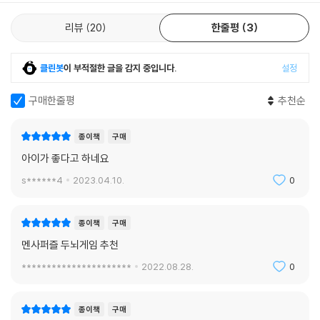
1998년 창립했다. 독자적으로 멘사 테스트를 진행하는 멘사코리아는 약
2,500명의 회원들에게 지적·사회적 자극환경을 제공하고 국제적 협력과
리뷰
20
한줄평
3
교류 확대에 힘쓰고 있다. 또한 자원봉사, 기부 등 다양한 사회공헌 활동에
도 적극 참여하고 있다. 멘사 회원에는 일반인들이 알고 있는 유명인들도
클린봇
이 부적절한 글을 감지 중입니다.
설정
많다. 대표적인 인물로 SF 소설의 거장 아이작 아시모프, 《다빈치 코드》의
작가 댄 브라운, 포드 자동차 전 회장 도널드 피터슨, 영화배우 지나 데이비
구매한줄평
추천순
스와 샤론 스톤, 가수 브라이언 맥나이트 등이 있다.
종이책
구매
아이가 좋다고 하네요
s******4
2023.04.10.
0
종이책
구매
멘사퍼즐 두뇌게임 추천
**********************
2022.08.28.
0
종이책
구매