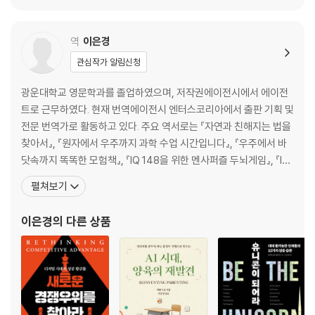
역
이은경
관심작가 알림신청
광운대학교 영문학과를 졸업하였으며, 저작권에이전시에서 에이전
트로 근무하였다. 현재 번역에이전시 엔터스코리아에서 출판 기획 및
전문 번역가로 활동하고 있다. 주요 역서로는 『자연과 친해지는 법을
찾아서』, 『원자에서 우주까지 과학 수업 시간입니다』, 『우주에서 바
닷속까지 똑똑한 모험책』, 『IQ 148을 위한 멘사퍼즐 두뇌게임』, 『IQ
148을 위한 멘사퍼즐 수학게임』, 『IQ 148을 위한 멘사퍼즐 추론게
펼쳐보기
임』, 『IQ 148을 위한 멘사퍼즐 아이큐게임』, 『수학올림피아드의 천
재들』, 『장난꾸러기 돼지들의 화학피크닉』, 『신을 찾아나선?까마귀
이은경
의 다른 상품
죠수아』, 『청소년을 위한 고고학 이