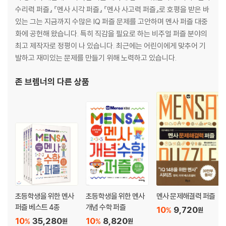
수리력 퍼즐』 『멘사 시각 퍼즐』 『멘사 사고력 퍼즐』로 호평을 받은 바
있는 그는 지금까지 수많은 IQ 퍼즐 문제를 고안하며 멘사 퍼즐 대중
화에 공헌해 왔습니다. 특히 직감을 필요로 하는 비주얼 퍼즐 분야의
최고 제작자로 정평이 나 있습니다. 최근에는 어린이에게 맞추어 기
발하고 재미있는 문제를 만들기 위해 노력하고 있습니다.
존 브렘너
의 다른 상품
초등학생을 위한 멘사
초등학생을 위한 멘사
멘사 문제해결력 퍼즐
퍼즐 베스트 4종
개념 수학 퍼즐
10
9,720
%
원
10
35,280
10
8,820
%
%
원
원