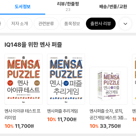
리뷰/한줄평
도서정보
배송/반품/교환
23
차
저자 소개
관련분류
품목정보
출판사 리뷰
IQ148을 위한 멘사 퍼즐
멘사 아이큐 테스트 프
멘사퍼즐 추리게임
멘사퍼즐 숫자, 로직,
멘
리미엄
공간게임 베스트 3종
10
11,700
1
%
원
세트
10
11,700
10
33,750
%
%
원
원