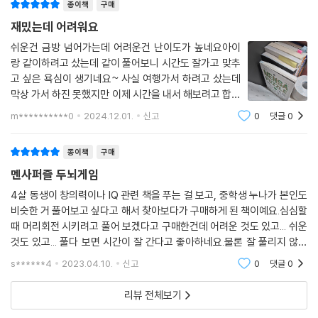
종이책
구매
100여 개국 14만여 명, 인구수로 따지면 전 세계 인구의 0.0018%, 지능
재밌는데 어려워요
지수로 따지면 2%에 속하는 이들은 바로 최고 지성 모임인 멘사의 회원이
다. 이들의 공통된 취미 생활에는 퍼즐이 빠지지 않는다. 이들에게 퍼즐은
쉬운건 금방 넘어가는데 어려운건 난이도가 높네요아이
랑 같이하려고 샀는데 같이 풀어보니 시간도 잘가고 맞추
두뇌 능력을 계발하고 잠재 능력을 깨우는 동시에 재미난 게임이다. 퍼즐
고 싶은 욕심이 생기네요~ 사실 여행가서 하려고 샀는데
의 답을 구하는 것이 목적이 아니라 퍼즐을 푸는 그 과정 자체를 즐기고, 지
막상 가서 하진 못했지만 이제 시간을 내서 해보려고 합니
적 즐거움을 느끼는 것이다. 평소 퍼즐을 좋아하는 이들이라도 ‘멘사’라는
다초등부터 성인까지 추천해요
권위와 어려울 것 같은 편견 때문에 도전하지 않는 사람들이 많다. 하지만
m**********0
2024.12.01.
신고
0
댓글
0
멘사퍼즐도 결국은 두뇌게임이다. 퍼즐을 진정으로 즐길 수 있는 여러분이
라면 멘사퍼즐의 진짜 매력을 느낄 수 있을 것이다.
종이책
구매
멘사퍼즐 두뇌게임
멘사(MENSA)란 무엇인가?
4살 동생이 창의력이나 IQ 관련 책을 푸는 걸 보고, 중학생 누나가 본인도
비슷한 거 풀어보고 싶다고 해서 찾아보다가 구매하게 된 책이예요.심심할
멘사란 ‘탁자’를 뜻하는 라틴어로, 지능지수 상위 2％ 이내(IQ 148 이상)
때 머리회전 시키려고 풀어 보겠다고 구매한건데 어려운 것도 있고... 쉬운
의 사람만 가입할 수 있는 천재들의 모임이다. 1946년 영국에서 창설되어
것도 있고... 풀다 보면 시간이 잘 간다고 좋아하네요.물론 잘 풀리지 않을
현재 100여 개국에 14만여 명의 회원이 있다. 머리 쓰기를 좋아하는 이들
때는 짜증?도 내긴 하지만..관련시리즈도 있던데 이거다하면 다른것도 해
s******4
2023.04.10.
신고
0
댓글
0
은 지적 유희로 퍼즐을 풀며 영재성을 확인한다. 국가별로 기관지를 발행
보겠다고하
하며 정기 모임을 주최하고 있다. 멘사코리아(www.mensakorea.org)
리뷰 전체보기
는 국내의 국제멘사 회원들이 발족을 논의하고 국제멘사와의 협의를 거쳐