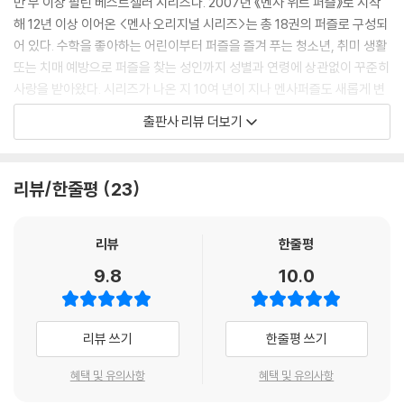
만 부 이상 팔린 베스트셀러 시리즈다. 2007년 《멘사 위트 퍼즐》로 시작
해 12년 이상 이어온 <멘사 오리지널 시리즈>는 총 18권의 퍼즐로 구성되
어 있다. 수학을 좋아하는 어린이부터 퍼즐을 즐겨 푸는 청소년, 취미 생활
또는 치매 예방으로 퍼즐을 찾는 성인까지 성별과 연령에 상관없이 꾸준히
사랑을 받아왔다. 시리즈가 나온 지 10여 년이 지나 멘사퍼즐도 새롭게 변
했다. <멘사 오리지널 시리즈>의 명성을 잇는 <멘사 바이블 시리즈>는 3
출판사 리뷰 더보기
0만 독자들의 사랑을 받은 <멘사 오리지널 시리즈>의 장점을 살리면서 퍼
즐의 퀄리티도 높였다. 멘사코리아의 감수를 받아 전문성을 더했고, 더욱
까다로워진 독자의 미적 감각에 맞춰 기존의 흑백 일러스트에서 풀 컬러로
리뷰/한줄평
23
시각적인 효과를 극대화했다. 난이도 표시, 해결 칸 삽입 등 디자인에도 심
혈을 기울였다. 이미 <멘사 바이블 시리즈>로 출간된 《멘사퍼즐 논리게
임》《멘사퍼즐 사고력게임》《멘사퍼즐 아이큐게임》《멘사퍼즐 추론게임》
리뷰
한줄평
은 과학 분야 베스트셀러에 올랐다. 이번에는 멘사가 만든 두뇌 게임에 도
9.8
10.0
전해보자. 두뇌에 지적 자극을 주는 것은 물론 여러분의 천재성을 깨워줄
것이다.
리뷰 쓰기
한줄평 쓰기
4차 산업혁명과 AI 시대를 이끌 융합 사고력을 키워라
영국멘사의 핵심 멤버가 만든 멘사의 바이블
혜택 및 유의사항
혜택 및 유의사항