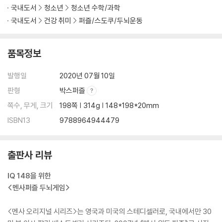
국내도서
청소년
청소년 수학/과학
국내도서
건강 취미
퍼즐/스도쿠/두뇌운동
품목정보
발행일
2020년 07월 10일
판형
박스퍼즐
쪽수, 무게, 크기
198쪽 | 314g | 148*198*20mm
ISBN13
9788964944479
출판사 리뷰
IQ 148을 위한
<멘사퍼즐 두뇌게임>
<멘사 오리지널 시리즈>는 영국과 미국의 스테디셀러로, 국내에서만 30