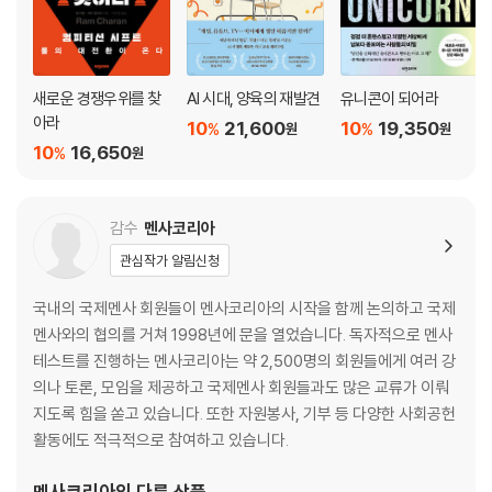
새로운 경쟁우위를 찾
AI 시대, 양육의 재발견
유니콘이 되어라
아라
10
21,600
10
19,350
%
%
원
원
10
16,650
%
원
감수
멘사코리아
관심작가 알림신청
국내의 국제멘사 회원들이 멘사코리아의 시작을 함께 논의하고 국제
멘사와의 협의를 거쳐 1998년에 문을 열었습니다. 독자적으로 멘사
테스트를 진행하는 멘사코리아는 약 2,500명의 회원들에게 여러 강
의나 토론, 모임을 제공하고 국제멘사 회원들과도 많은 교류가 이뤄
지도록 힘을 쏟고 있습니다. 또한 자원봉사, 기부 등 다양한 사회공헌
활동에도 적극적으로 참여하고 있습니다.
멘사코리아
의 다른 상품