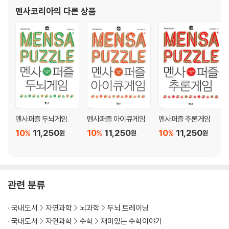
멘사코리아
의 다른 상품
멘사퍼즐 두뇌게임
멘사퍼즐 아이큐게임
멘사퍼즐 추론게임
10
11,250
10
11,250
10
11,250
%
%
%
원
원
원
관련 분류
국내도서
자연과학
뇌과학
두뇌 트레이닝
국내도서
자연과학
수학
재미있는 수학이야기