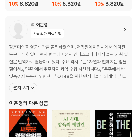
10
8,820
10
8,820
10
8,820
%
%
%
원
원
원
역
이은경
관심작가 알림신청
광운대학교 영문학과를 졸업하였으며, 저작권에이전시에서 에이전
트로 근무하였다. 현재 번역에이전시 엔터스코리아에서 출판 기획 및
전문 번역가로 활동하고 있다. 주요 역서로는 『자연과 친해지는 법을
찾아서』, 『원자에서 우주까지 과학 수업 시간입니다』, 『우주에서 바
닷속까지 똑똑한 모험책』, 『IQ 148을 위한 멘사퍼즐 두뇌게임』, 『IQ
148을 위한 멘사퍼즐 수학게임』, 『IQ 148을 위한 멘사퍼즐 추론게
펼쳐보기
임』, 『IQ 148을 위한 멘사퍼즐 아이큐게임』, 『수학올림피아드의 천
재들』, 『장난꾸러기 돼지들의 화학피크닉』, 『신을 찾아나선?까마귀
이은경
의 다른 상품
죠수아』, 『청소년을 위한 고고학 이