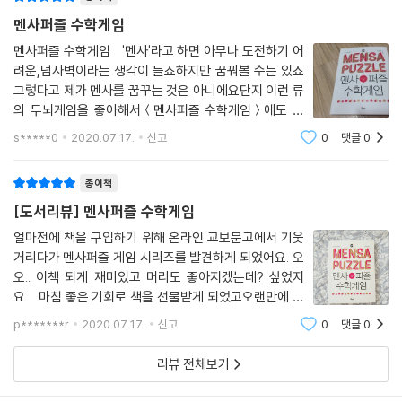
는 국내의 국제멘사 회원들이 발족을 논의하고 국제멘사와의 협의를 거쳐
멘사퍼즐 수학게임
1998년 창립했다. 독자적으로 멘사 테스트를 진행하는 멘사코리아는 약
멘사퍼즐 수학게임 '멘사'라고 하면 아무나 도전하기 어
2,500명의 회원들에게 지적·사회적 자극환경을 제공하고 국제적 협력과
려운,넘사벽이라는 생각이 들죠하지만 꿈꿔볼 수는 있죠
교류 확대에 힘쓰고 있다. 또한 자원봉사, 기부 등 다양한 사회공헌 활동에
그렇다고 제가 멘사를 꿈꾸는 것은 아니에요단지 이런 류
도 적극 참여하고 있다. 멘사 회원에는 일반인들이 알고 있는 유명인들도
의 두뇌게임을 좋아해서＜멘사퍼즐 수학게임＞에도 자
많다. 대표적인 인물로 SF 소설의 거장 아이작 아시모프, 《다빈치 코드》의
꾸 눈길이 가더라구요영국 멘사의 핵심 멤버들이 만들었
s*****0
2020.07.17.
신고
0
댓글
0
다는이 책은 영국, 미국 아마존 베스트셀러라고 해요 '수
작가 댄 브라운, 포드 자동차 전 회장 도널드 피터슨, 영화배우 지나 데이비
학게임'이라 수학적인 문제들이 많이 나와요연산
스와 샤론 스톤, 가수 브라이언 맥나이트 등이 있다.
종이책
[도서리뷰] 멘사퍼즐 수학게임
얼마전에 책을 구입하기 위해 온라인 교보문고에서 기웃
거리다가 멘사퍼즐 게임 시리즈를 발견하게 되었어요. 오
오.. 이책 되게 재미있고 머리도 좋아지겠는데? 싶었지
요. 마침 좋은 기회로 책을 선물받게 되었고오랜만에 맷
돌을 굴려볼 생각에 한껏 들떠있었답니당 ㅋㅋ 지루하
p*******r
2020.07.17.
신고
0
댓글
0
기만한 문제집과는 다른 고상한 취미생활에 걸맞는 느낌
의작고 얇고 예쁜 퍼즐책이에요. ^^ 멘사코
리뷰 전체보기