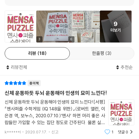
영국멘사의 핵심 멤버가 만든 멘사의 바이블
수학적 사고는 주어진 조건을 논리에 맞춰 조합해 문제를 합리적으로 해결
9
할 수 있는 능력이다. 일상에서 마주치는 것들의 겉모습이 아닌 본질에 집
더보기
중할 수 있게 도와주며, 이것은 곧 문제해결력으로 이어진다. 영국의 공학
과 자연과학 연구위원회(EPSRC) 및 일본 문부과학성은 “미래의 산업은
3
6
수학이 좌우할 것이며, 수학적 사고는 4차 산업혁명 시대에 일어날 파괴적
리뷰
18
한줄평
3
혁신을 일으킬 강력한 도구가 될 것이다.”라는 말로 수학적 사고의 중요성
을 강조했다. 그러나 수학적 사고의 중요성과 달리 수학은 늘 학교에서 가
리뷰전체
추천순
장 인기가 없는 과목 중 하나다. 우리나라 중학생 중 약 12%가 수학 개념을
전혀 이해하지 못하는 ‘완전 수포자’라는 통계도 있으며, 학생들이 학업에
종이책
투자하는 시간이 점점 늘어나고 있음에도 수포자 비율은 매년 증가하고 있
다. 수많은 숫자와 계산, 기호들을 보고 있자면 머리가 지끈지끈해지고 지
신체 운동하듯 두뇌 운동해야 인생의 묘미 느낀다!
루하다는 생각부터 드는 것이다. 퍼즐은 이처럼 딱딱한 수학에 질려버린
신체 운동하듯 두뇌 운동해야 인생의 묘미 느낀다![서평]
사람들이 재미있게 수학적 사고력을 키울 수 있는 최고의 두뇌 놀이다. 《멘
『멘사퍼즐 수학게임 (IQ 148을 위한)』(로버트 앨런, 이
사퍼즐 수학게임》의 다양한 수학 문제를 만나보자. 퍼즐에 집중해 주어진
은경 역, 보누스, 2020.07.10.)‘멘사’ 하면 머리 좋은 사
조건과 단서의 관계를 파악하고, 다양한 풀이법을 고민하며 문제 해결의
람들만 가입할 수 있는 집단 정도로 간주된다. 물론 실제
핵심인 수학적 사고력이 자연스럽게 길러질 것이다.
로 멘사는 지능지수 상위 2% 이내, 즉 IQ 148 이상의 사
k******l
2020.07.17.
신고
1
댓글
0
람만 가입할 수 있는 천재들의 모임이라고 한다. mensa