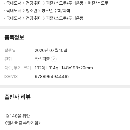
국내도서
건강 취미
퍼즐/스도쿠/두뇌운동
퍼즐/스도쿠
국내도서
청소년
청소년 수학/과학
국내도서
건강 취미
퍼즐/스도쿠/두뇌운동
품목정보
발행일
2020년 07월 10일
판형
박스퍼즐
쪽수, 무게, 크기
192쪽 | 314g | 148*198*20mm
ISBN13
9788964944462
출판사 리뷰
IQ 148을 위한
<멘사퍼즐 수학게임>