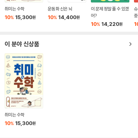
취미는 수학
운동화 신은 뇌
이 문제 정말 풀 수 있겠
슈
어?
중
10
15,300
10
14,400
%
%
원
원
10
14,220
1
%
원
이 분야 신상품
취미는 수학
10
15,300
%
원