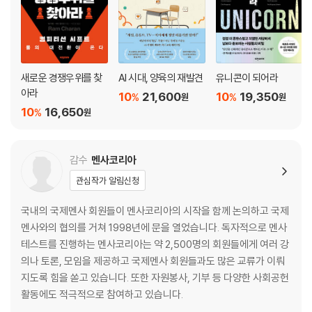
새로운 경쟁우위를 찾
AI 시대, 양육의 재발견
유니콘이 되어라
아라
10
21,600
10
19,350
%
%
원
원
10
16,650
%
원
감수
멘사코리아
관심작가 알림신청
국내의 국제멘사 회원들이 멘사코리아의 시작을 함께 논의하고 국제
멘사와의 협의를 거쳐 1998년에 문을 열었습니다. 독자적으로 멘사
테스트를 진행하는 멘사코리아는 약 2,500명의 회원들에게 여러 강
의나 토론, 모임을 제공하고 국제멘사 회원들과도 많은 교류가 이뤄
지도록 힘을 쏟고 있습니다. 또한 자원봉사, 기부 등 다양한 사회공헌
활동에도 적극적으로 참여하고 있습니다.