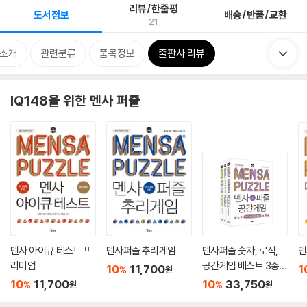
리뷰/한줄평
도서정보
배송/반품/교환
21
 소개
관련분류
품목정보
출판사 리뷰
IQ148을 위한 멘사 퍼즐
멘사 아이큐 테스트 프
멘사퍼즐 추리게임
멘사퍼즐 숫자, 로직,
멘
리미엄
공간게임 베스트 3종
10
11,700
1
%
원
세트
10
11,700
10
33,750
%
%
원
원