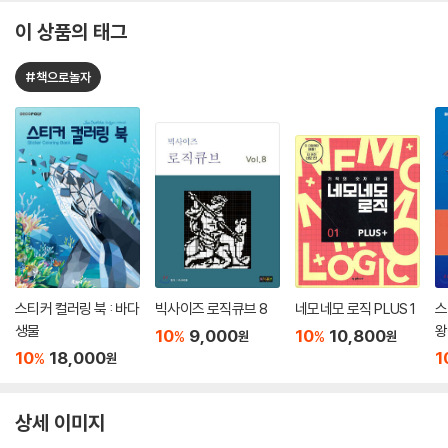
이 상품의 태그
#책으로놀자
스티커 컬러링 북 : 바다
빅사이즈 로직큐브 8
네모네모 로직 PLUS 1
스
생물
왕
10
9,000
10
10,800
%
%
원
원
10
18,000
1
%
원
상세 이미지