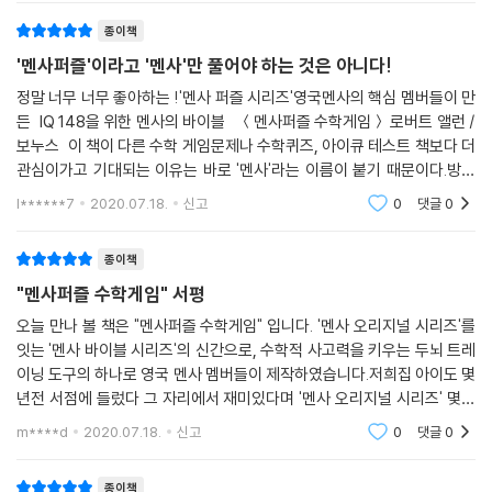
는 라틴어로 ‘탁자’를 뜻한다. 모임을 상징
퍼즐은 두뇌의 힘을 길러주는 훌륭한 도구
종이책
'멘사퍼즐'이라고 '멘사'만 풀어야 하는 것은 아니다!
100여 개국 14만여 명, 인구수로 따지면 전 세계 인구의 0.0018%, 지능
지수로 따지면 2%에 속하는 이들은 바로 최고 지성 모임인 멘사의 회원이
정말 너무 너무 좋아하는 !'멘사 퍼즐 시리즈'영국멘사의 핵심 멤버들이 만
든 IQ 148을 위한 멘사의 바이블 ＜멘사퍼즐 수학게임＞ 로버트 앨런 /
다. 이들의 공통된 취미 생활에는 퍼즐이 빠지지 않는다. 이들에게 퍼즐은
보누스 이 책이 다른 수학 게임문제나 수학퀴즈, 아이큐 테스트 책보다 더
두뇌 능력을 계발하고 잠재 능력을 깨우는 동시에 재미난 게임이다. 퍼즐
관심이가고 기대되는 이유는 바로 '멘사'라는 이름이 붙기 때문이다.방송
의 답을 구하는 것이 목적이 아니라 퍼즐을 푸는 그 과정 자체를 즐기고, 지
에서 많이 언급되어서 많이들어보았을 '멘사'라는 말.많이 들었지만 관심
적 즐거움을 느끼는 것이다. 평소 퍼즐을 좋아하는 이들이라도 ‘멘사’라는
l******7
2020.07.18.
신고
0
댓글
0
이 없다면 모
권위와 어려울 것 같은 편견 때문에 도전하지 않는 사람들이 많다. 하지만
멘사퍼즐도 결국은 두뇌게임이다. 퍼즐을 진정으로 즐길 수 있는 여러분이
종이책
라면 멘사퍼즐의 진짜 매력을 느낄 수 있을 것이다.
"멘사퍼즐 수학게임" 서평
오늘 만나 볼 책은 "멘사퍼즐 수학게임" 입니다. '멘사 오리지널 시리즈'를
멘사(MENSA)란 무엇인가?
잇는 '멘사 바이블 시리즈'의 신간으로, 수학적 사고력을 키우는 두뇌 트레
이닝 도구의 하나로 영국 멘사 멤버들이 제작하였습니다.저희집 아이도 몇
멘사란 ‘탁자’를 뜻하는 라틴어로, 지능지수 상위 2％ 이내(IQ 148 이상)
년전 서점에 들렀다 그 자리에서 재미있다며 '멘사 오리지널 시리즈' 몇권
의 사람만 가입할 수 있는 천재들의 모임이다. 1946년 영국에서 창설되어
을 구매해 꽤 긴시간 손에서 놓지 않고 즐긴 기억이 떠올라, 신간 소식을 접
m****d
2020.07.18.
신고
0
댓글
0
현재 100여 개국에 14만여 명의 회원이 있다. 머리 쓰기를 좋아하는 이들
하고 이번
은 지적 유희로 퍼즐을 풀며 영재성을 확인한다. 국가별로 기관지를 발행
종이책
하며 정기 모임을 주최하고 있다. 멘사코리아(www.mensakorea.org)