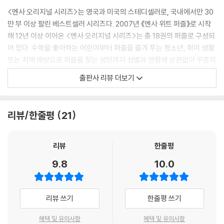
<멘사 오리지널 시리즈>는 영국과 미국의 스테디셀러로, 국내에서만 30
만 부 이상 팔린 베스트셀러 시리즈다. 2007년 《멘사 위트 퍼즐》로 시작
해 12년 이상 이어온 <멘사 오리지널 시리즈>는 총 18권의 퍼즐로 구성되
어 있다. 수학을 좋아하는 어린이부터 퍼즐을 즐겨 푸는 청소년, 취미 생활
또는 치매 예방으로 퍼즐을 찾는 성인까지 성별과 연령에 상관없이 꾸준히
사랑을 받아왔다. 시리즈가 나온 지 10여 년이 지나 멘사퍼즐도 새롭게 변
출판사 리뷰 더보기
했다. <멘사 오리지널 시리즈>의 명성을 잇는 <멘사 바이블 시리즈>는 3
0만 독자들의 사랑을 받은 <멘사 오리지널 시리즈>의 장점을 살리면서 퍼
즐의 퀄리티도 높였다. 멘사코리아의 감수를 받아 전문성을 더했고, 더욱
리뷰/한줄평
21
까다로워진 독자의 미적 감각에 맞춰 기존의 흑백 일러스트에서 풀 컬러로
시각적인 효과를 극대화했다. 난이도 표시, 해결 칸 삽입 등 디자인에도 심
혈을 기울였다. 이미 <멘사 바이블 시리즈>로 출간된 《멘사퍼즐 논리게
리뷰
한줄평
임》《멘사퍼즐 사고력게임》《멘사퍼즐 아이큐게임》《멘사퍼즐 추론게임》
9.8
10.0
은 과학 분야 베스트셀러에 올랐다. 이번에는 멘사가 만든 수학 게임에 도
전해보자. 두뇌에 지적 자극을 주는 것은 물론 여러분의 천재성을 깨워줄
것이다.
리뷰 쓰기
한줄평 쓰기
문제의 핵심을 파악하는 수학적 사고력을 극대화하라
혜택 및 유의사항
혜택 및 유의사항