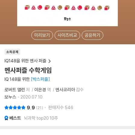
미리보기
사이즈비교
공유하기
소득공제
IQ148을 위한 멘사 퍼즐
멘사퍼즐 수학게임
IQ 148을 위한
박스퍼즐
로버트 앨런
저
이은경
역
멘사코리아
감수
보누스
2020.07.10.
9.9
판매지수
546
21
베스트
뇌과학 top20 10주