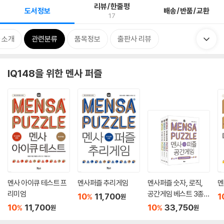
리뷰/한줄평
도서정보
배송/반품/교환
17
 소개
관련분류
품목정보
출판사 리뷰
IQ148을 위한 멘사 퍼즐
멘사 아이큐 테스트 프
멘사퍼즐 추리게임
멘사퍼즐 숫자, 로직,
멘
리미엄
공간게임 베스트 3종
10
11,700
1
%
원
세트
10
11,700
10
33,750
%
%
원
원