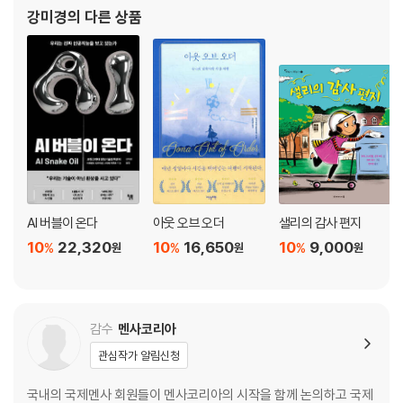
비드 소로』, 『유혹할까, 유혹 당할까?』, 『헤밍웨이 vs. 피츠제럴드』,
강미경
의 다른 상품
Training 2 미궁의 원
『도서관, 그 소
Training 3 혼돈의 행렬
Training 4 논리 비틀기
Training 5 뇌를 쥐어짜는 피라미드
Training 6 공포의 사각형
Training 7 격자 수수께끼
Training 8 프로크루스테스의 침대
Training 9 살인적인 별
Training 10 고급 낱말 찾기
AI 버블이 온다
아웃 오브 오더
샐리의 감사 편지
해답
10
22,320
10
16,650
10
9,000
%
%
%
원
원
원
감수
멘사코리아
관심작가 알림신청
국내의 국제멘사 회원들이 멘사코리아의 시작을 함께 논의하고 국제