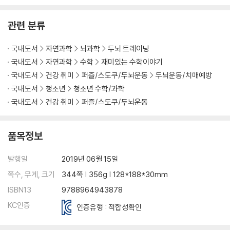
관련 분류
국내도서
자연과학
뇌과학
두뇌 트레이닝
국내도서
자연과학
수학
재미있는 수학이야기
국내도서
건강 취미
퍼즐/스도쿠/두뇌운동
두뇌운동/치매예방
국내도서
청소년
청소년 수학/과학
국내도서
건강 취미
퍼즐/스도쿠/두뇌운동
품목정보
발행일
2019년 06월 15일
쪽수, 무게, 크기
344쪽 | 356g | 128*188*30mm
ISBN13
9788964943878
KC인증
인증유형 : 적합성확인