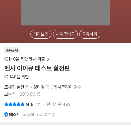
미리보기
사이즈비교
공유하기
소득공제
IQ148을 위한 멘사 퍼즐
멘사 아이큐 테스트 실전편
IQ 148을 위한
조세핀 풀턴
저
강미경
역
멘사코리아
감수
보누스
2019.06.15.
9.5
판매지수
492
17
베스트
뇌과학 top20 11주