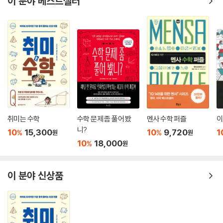
이 분야 베스트셀러
취미는 수학
수학 문제 좀 풀어 봤
멘사 수학 퍼즐
이
니?
10
15,300
10
9,720
1
%
%
원
원
10
18,000
%
원
이 분야 신상품