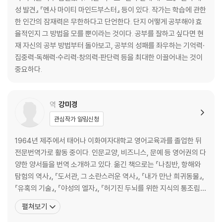
TEST 5 과학 지식 테스트
성 발견』 『멘사 마이티 마인드부스터』 등이 있다. 작가는 학습에 관한
한 인간의 잠재력은 무한하다고 단언한다. 단지 어떻게 공부해야 효
Chapter 5 : 인성 테스트
율적인지 그 방법을 모를 뿐이라는 것이다. 공부를 잘하고 싶다면 현
TEST 1 과단성 테스트
재 자신의 공부 방법부터 돌아보고, 공부의 성패를 좌우하는 기억력·
TEST 2 오만 테스트
집중력·독해력·수리력·창의력·판단력 등을 최대한 이끌어내는 것이
TEST 3 카리스마 테스트
중요하다.
TEST 4 개념화 능력 테스트
TEST 5 통제력 테스트
TEST 6 만족을 유보할 수 있는 능력 테스트
역
강미경
TEST 7 결단력 테스트
관심작가 알림신청
TEST 8 열정 테스트
TEST 9 집단 의존도 테스트
1964년 제주에서 태어나 이화여자대학교 영어교육과를 졸업한 뒤
TEST 10 영감 테스트
전문번역가로 활동 중이다. 인문교양, 비즈니스, 문예 등 영어권의 다
TEST 11 강박증 테스트
양한 양서들을 번역 소개하고 있다. 옮긴 책으로는 『나침반, 항해와
TEST 12 자아상 테스트
탐험의 역사』, 『도서관, 그 소란스러운 역사』, 『내가 만난 희귀동물』,
TEST 13 비전 테스트
『유혹의 기술』, 『야성의 엘자』, 『허기진 두뇌를 위한 지식의 통조림』,
『심심한 두뇌를 위한 불량지식의 창고』, 『몽상과 매혹의 고고학』,『우
펼쳐보기
Chapter 6 : 천재 트레이닝
리는 사소한 것에 목숨을 건다』 ,『아집과 실패의 전쟁사』 ,『헨리 데이
Training 1 교활한 삼각형