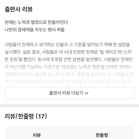
출판사 리뷰
천재는 노력과 열정으로 만들어진다
나만의 잠재력을 키우는 멘사 퍼즐
사람들이 천재라고 생각하는 인물과 그 기준을 알아보기 위해 한 설문을
실시했다. 설문 결과, 사람들은 이 시대 진정한 천재로 ‘빌 게이츠’와 ‘스티
븐 호킹’을 뽑았다. 동시에 주목할 만한 답변을 발견했다. 사람들은 천재인
지 아닌지를 가늠하는 기준으로 ‘끊임없는 노력과 열정’을 선택한 것이다.
천재에게 반드시 필요한 요소로 ‘노력’과 ‘열정’을 꼽았다는 건 사람들이 천
재가 천재로 태어나는 것이 아니라 천재가 될 수 있으리라 믿고 있다는 걸
보여준다. 실제로 천재와 재능을 다룬 연구에서도 천재가 되는 조건, 재능
출판사 리뷰 더보기
을 발휘하는 조건에 ‘노력과 열정’이 큰 비중으로 나타난 결과를 볼 수 있
다.
전 세계 천재들의 모임인 멘사를 살펴봐도 13만여 명이 넘는 멘사 회원들
리뷰/한줄평
17
은 지적 유희로 퍼즐을 풀며 영재성을 확인한다. 이들이 퍼즐에 빠진 이유
는 멘사 퍼즐의 모든 문제들이 논리성과 연관성을 갖도록 만들어져 있기
때문이다. 잘 짜여 있는 문제를 풀다 보면 논리력이 키워지고 다방면으로
리뷰
한줄평