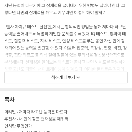
지닌 능력이 다르기에 그 잠재력을 끌어내기 위한 방법도 달라야 한다. 그
렇다면 나만의 잠재력을 깨우고 키우려면 어떻게 해야 할까?
『멘사 아이큐 테스트 실전편』에서는 창의적인 방법을 통해 저마다 타고난
능력을 끌어내도록 특별히 개발한 문제를 수록했다. IQ 테스트, 창의력 테
스트, 집중력 테스트, 지식 테스트, 인성 테스트를 푸는 동안 자신 안에 잠
재되어 있는 능력을 발견할 수 있다. 아울러 집중력, 독창성, 열정, 비전, 강
박증, 집단 의존도 등 의식 밑에 잠들어 있는 무의식을 정신분석학적으로
분석해본다. 천재성을 알아보는 테스트가 끝나고 나면 뇌세포를 활발하게
해줄 고난도 퍼즐인 천재 트레이닝이 담겨 있다. 이러한 문제들은 각자의
무의식을 탐사할 수 있을 뿐만 아니라 ‘천재’는 어떻게 생각하고 행동하는
책소개 더보기
지 생각해보는 계기가 될 것이다.
목차
머리말 : 저마다 타고난 능력은 다르다
추천사 : 내 안에 잠든 천재성을 깨워라
멘사란 무엇인가