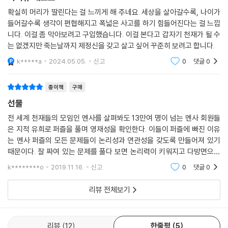
확실히 머리가 딸린다는 걸 느끼게 해 주네요. 세상을 살아갈수록, 나이가
들어갈수록 생각이 편협해지고 폭넓은 사고를 하기 힘들어진다는 걸 느낍
니다. 이걸 좀 막아보려고 구입했습니다. 이걸 본다고 갑자기 천재가 될 수
는 없겠지만 죽는날까지 제정신을 갖고 살고 싶어 꾸준히 보려고 합니다.
k*****a
2024.05.05.
신고
0
댓글
0
종이책
구매
선물
전 세계 천재들의 모임인 멘사를 살펴봐도 13만여 명이 넘는 멘사 회원들
은 지적 유희로 퍼즐을 풀며 영재성을 확인한다. 이들이 퍼즐에 빠진 이유
는 멘사 퍼즐의 모든 문제들이 논리성과 연관성을 갖도록 만들어져 있기
때문이다. 잘 짜여 있는 문제를 풀다 보면 논리력이 키워지고 다방면으로
생각하는 힘이 길러진다. 즉 꾸준히 문제에 도전하고 해결하며 천재성을
k********o
2019.11.16.
신고
0
댓글
0
길러온 것이다. 이
리뷰 전체보기
리뷰
12
한줄평
5