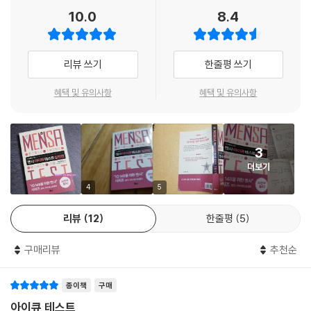
생각하는 힘이 길러진다. 즉 꾸준히 문제에 도전하고 해결하며 천재성을
10.0
8.4
길러온 것이다. 이러한 멘사가 만든 테스트와 퍼즐이기에 여러분은 이 책
을 읽는 동안 천재는 어떻게 사고하고, 행동하는지 가늠할 수 있을 것이다.
또한 나만의 잠재력을 발휘할 수 있는 분야는 어딘지, 그에 필요한 능력을
리뷰 쓰기
한줄평 쓰기
어떻게 계발해야 하는지 알게 될 것이다.
혜택 및 유의사항
혜택 및 유의사항
3
더보기
4
5
리뷰
12
한줄평
5
구매리뷰
추천순
종이책
구매
아이큐 테스트