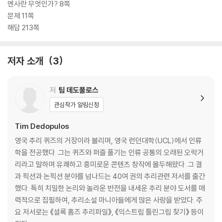
멘사란 무엇인가? 8쪽
문제 11쪽
해답 213쪽
저자 소개
3
저
팀 데도풀로스
관심작가 알림신청
Tim Dedopulos
영국 추리 퀴즈의 거장이라 불리며, 영국 런던대학(UCL)에서 인류
학을 전공했다. 그는 퀴즈와 퍼즐 풀기는 인류 공통의 오래된 오락거
리라고 말하며 유쾌하고 흥미로운 콘텐츠 창작에 몰두해왔다. 그 결
과 픽션과 논픽션 분야를 넘나드는 40여 권의 추리관련 저서를 출간
했다. 특히 치밀한 논리와 놀라운 반전을 내세운 추리 분야 도서를 매
력적으로 집필하여, 추리소설 마니아들에게 많은 사랑을 받았다. 주
요 저서로는 《셜록 홈즈 추리파일》, 《익스트림 틀린그림 찾기》 등이