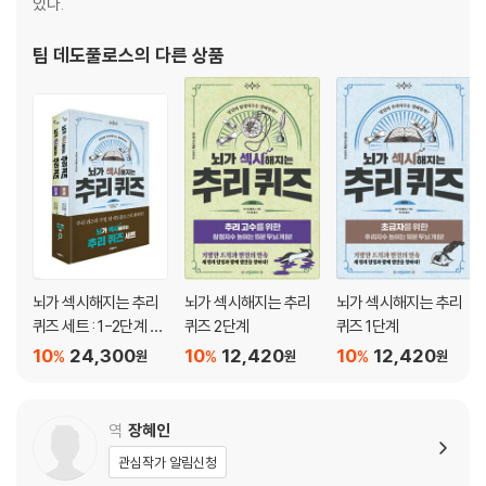
있다.
팀 데도풀로스
의 다른 상품
뇌가 섹시해지는 추리
뇌가 섹시해지는 추리
뇌가 섹시해지는 추리
퀴즈 세트 : 1-2단계 세
퀴즈 2단계
퀴즈 1단계
트
10
24,300
10
12,420
10
12,420
%
%
%
원
원
원
역
장혜인
관심작가 알림신청