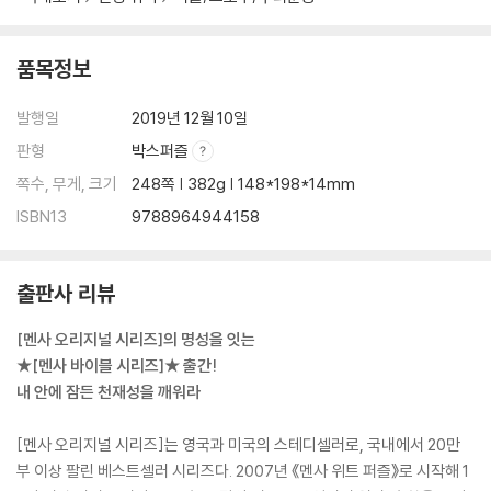
품목정보
발행일
2019년 12월 10일
판형
박스퍼즐
쪽수, 무게, 크기
248쪽 | 382g | 148*198*14mm
ISBN13
9788964944158
출판사 리뷰
[멘사 오리지널 시리즈]의 명성을 잇는
★[멘사 바이블 시리즈]★ 출간!
내 안에 잠든 천재성을 깨워라
[멘사 오리지널 시리즈]는 영국과 미국의 스테디셀러로, 국내에서 20만
부 이상 팔린 베스트셀러 시리즈다. 2007년 《멘사 위트 퍼즐》로 시작해 1