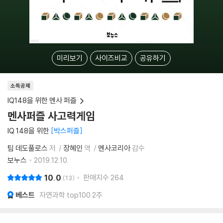
미리보기
사이즈비교
공유하기
소득공제
IQ148을 위한 멘사 퍼즐
멘사퍼즐 사고력게임
IQ 148을 위한
박스퍼즐
팀 데도풀로스
저
장혜인
역
멘사코리아
감수
보누스
2019.12.10.
10.0
판매지수
264
13
베스트
자연과학 top100 2주