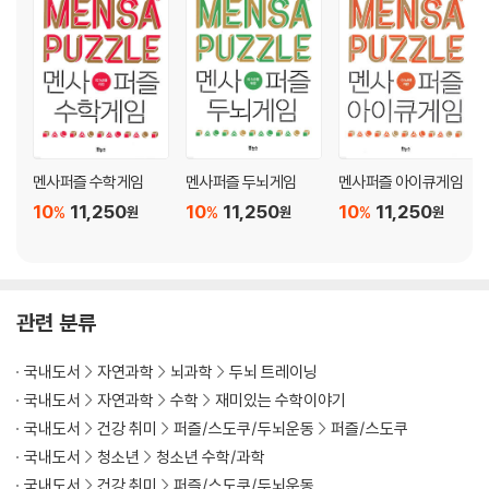
멘사퍼즐 수학게임
멘사퍼즐 두뇌게임
멘사퍼즐 아이큐게임
10
11,250
10
11,250
10
11,250
%
%
%
원
원
원
관련 분류
국내도서
자연과학
뇌과학
두뇌 트레이닝
국내도서
자연과학
수학
재미있는 수학이야기
국내도서
건강 취미
퍼즐/스도쿠/두뇌운동
퍼즐/스도쿠
국내도서
청소년
청소년 수학/과학
국내도서
건강 취미
퍼즐/스도쿠/두뇌운동