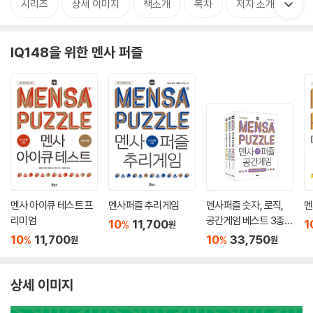
시리즈
상세 이미지
책소개
목차
저자 소개
관
IQ148을 위한 멘사 퍼즐
멘사 아이큐 테스트 프
멘사퍼즐 추리게임
멘사퍼즐 숫자, 로직,
멘
리미엄
공간게임 베스트 3종
10
11,700
1
%
원
세트
10
11,700
10
33,750
%
%
원
원
상세 이미지