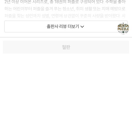
2년 이상 이어온 시리즈로, 총 18권의 퍼즐로 구성되어 있다. 수학을 좋아
하는 어린이부터 퍼즐을 즐겨 푸는 청소년, 취미 생활 또는 치매 예방으로
퍼즐을 찾는 성인까지 성별, 연령에 상관없이 꾸준히 사랑을 받아왔다. 시
리즈가 나온 지 10여 년이 지나 멘사퍼즐도 새롭게 변했다. [멘사 오리지널
출판사 리뷰 더보기
시리즈]의 명성을 잇는 새로운 시리즈, [멘사 바이블 시리즈]가 시작되었
다. [멘사 바이블 시리즈]는 30만 독자들의 사랑을 받은 [멘사 오리지널
시리즈]의 장점을 살리면서 퍼즐의 퀄리티도 높였다. 멘사코리아에서 감
절판
리뷰/한줄평
13
수를 받아 전문성을 더했다. 또한 더욱 까다로워진 독자의 미적 감각에 맞
춰 입체적인 그림으로 시각적인 효과를 극대화했고 난이도 표시, 해결 칸
삽입 등 디자인에도 심혈을 기울였다. 새로운 [멘사 바이블 시리즈]를 이
리뷰
한줄평
끌어갈 신간, 《멘사퍼즐 사고력게임》을 풀어보자. 두뇌에 지적 자극을 주
10.0
10.0
는 것은 물론 여러분의 천재성을 깨워줄 것이다.
멘사퍼즐로 집중력과 사고력을 키우다
리뷰 쓰기
한줄평 쓰기
영국멘사의 핵심 멤버가 만든 멘사의 바이블
혜택 및 유의사항
혜택 및 유의사항
퍼즐은 치밀하게 설계된 문제의 메커니즘을 이해하고 다양한 시각으로 답
을 추론하는 훈련이다. 퍼즐을 푸는 동안 두뇌의 다양한 사고 영역을 자극
하도록 설계되어 있기 때문에 답만큼이나 풀이 과정도 중요하다. 따라서