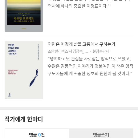
역사에 하나의 중요한 이정표이다.”
연민은 어떻게 삶을 고통에서 구하는가
조안 할리팩스
저
김정숙
,
진우기
불광출판사
역
“명확하고도 관심을 사로잡는 방식으로 쓰였고,
수많은 감동적인 이야기가 덧붙여진 이 책은 영적
구도자들에 게 귀중한 정보의 원천이 될 것이다.”
작가에게 한마디
댓글
0
건
댓글쓰기