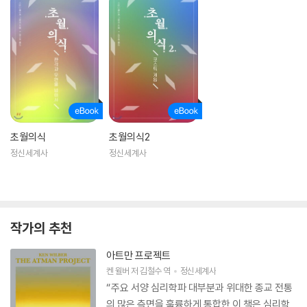
초월의식
초월의식2
정신세계사
정신세계사
작가의 추천
아트만 프로젝트
켄 윌버
저
김철수
역
정신세계사
“주요 서양 심리학파 대부분과 위대한 종교 전통
의 많은 측면을 훌륭하게 통합한 이 책은 심리학