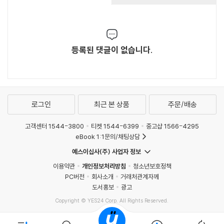
등록된 댓글이 없습니다.
로그인
최근 본 상품
주문/배송
고객센터 1544-3800
티켓 1544-6399
중고샵 1566-4295
eBook 1:1문의/채팅상담
예스이십사(주) 사업자 정보
이용약관
개인정보처리방침
청소년보호정책
PC버전
회사소개
거래처관계자께
도서홍보
광고
Copyright © YES24 Corp. All Rights Reserved.
MATOM4