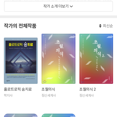
부터 캘리포니아 빅서의 에살렌 연구소에서 주재 학자로 활동했고, 1977
작가 소개 더보기
년에는 국제 초개아 협회(ITA: International Transpersonal Associa
tion)를 창립하여 초대 회장을 지냈다. 60년대부터 인간의 변성의식 상태
를 연구하면서 수많은 논문을 발표하고, 4천 회 이상의 세션을 진행하고,
작가의 전체작품
최신순
20권 이상의 저서를 발표했다. 공식 홈페이지는 www.holotropic.com
이다.
홀로트로픽 숨치료
초월의식
초월의식 2
학지사
정신세계사
정신세계사