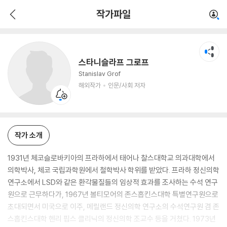
스타니슬라프 그로프
작가파일
해외작가
인문/사회 저자
스타니슬라프 그로프
Stanislav Grof
해외작가
인문/사회 저자
작가 소개
1931년 체코슬로바키아의 프라하에서 태어나 찰스대학교 의과대학에서
의학박사, 체코 국립과학원에서 철학박사 학위를 받았다. 프라하 정신의학
연구소에서 LSD와 같은 환각물질들의 임상적 효과를 조사하는 수석 연구
원으로 근무하다가, 1967년 볼티모어의 존스홉킨스대학 특별연구원으로
초대되면서 미국으로 이주, 메릴랜드 정신의학 연구소의 수석연구원 겸 존
스홉킨스대학 헨리 핍스 클리닉의 정신의학 조교수 등을 거쳤다. 1973년