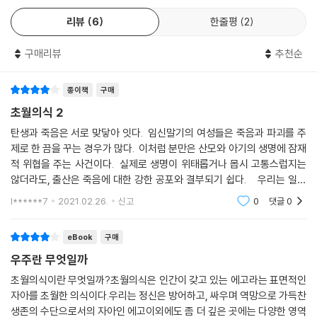
있다. 하나의 극명한 예로서, 그로프의 한 환자가 겪었던 미지의 체험이 뉴
리뷰
6
한줄평
2
기니의 신화와 일치한다는 사실이 신화학자 조셉 캠벨에 의해 밝혀지는 대
목은 인간이라는 존재의 본질을 원점에서 다시 생각하게 한다.
구매리뷰
추천순
인류의 미래는 인간 의식의 성장에 달려 있다
종이책
구매
초개아 심리학의 관찰 결과에 따르면, 물질 우주는 기계적 구조물이 아니
초월의식 2
라 우주의 절대의식이 창조해낸 유희이자 가상현실이다. 그리고 인간은 원
탄생과 죽음은 서로 맞닿아 잇다. 임신말기의 여성들은 죽음과 파괴를 주
심적인 힘(하일로트로픽)과 구심적인 힘(홀로트로픽)이 역동적으로 상호
제로 한 끔을 꾸는 경우가 많다. 이처럼 분만은 산모와 아기의 생명에 잠재
작용하는 이 우주 속에서 대단히 중요한 역할을 맡은 배우인 동시에 극작
적 위협을 주는 사건이다. 실제로 생명이 위태롭거나 몹시 고통스럽지는
가이다. 현재 지구의 위기는 본질적으로 인류 의식의 진화 수준을 드러내
않더라도, 출산은 죽음에 대한 강한 공포와 결부되기 쉽다. 우리는 일체
고 있다. 심각한 생존의 위협을 극복하기 위해서라도, 우리는 내적으로 철
지향적 상태 속에서 탄생-성-죽음 간의 실질적이고 본질적인 관계성을
l******7
2021.02.26.
신고
0
댓글
0
저히 변성되어 한 단계 높은 감정적 성숙과 영적 자각에 도달해야 한다. 과
발견할
거로부터 전해진 훌륭한 내적 탐구법들을 되살려내고 현대에 개발된 변성
eBook
구매
의식 기법들을 사회적으로 널리 보급한다면, 그 체험들로 인해 인류의 미
우주란 무엇일까
래는 경쟁과 투쟁이 아니라 평화와 공존의 세계를 향하게 될 것이다. 그로
프는 50여 년간의 연구를 통해서, 한 번이라도 초개아 체험을 해본 사람은
초월의식이란 무엇일까?초월의식은 인간이 갖고 있는 에고라는 표면적인
인간의 의식이 중추신경계의 부산물에 불과하다는 편협한 설명을 절대로
자아를 초월한 의식이다.우리는 정신은 방어하고, 싸우며 역망으로 가득찬
생존의 수단으로서의 자아인 에고이외에도 좀 더 깊은 곳에는 다양한 영역
받아들이지 않는다고 단언한다.