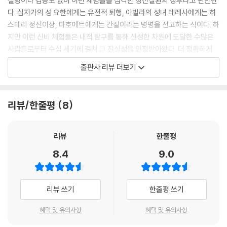
설명이나 검증도 없이 이런 체험들을 심각한 정신질환의 징후라고 판단한
다. 십자가의 성 요한에게는 유전적 퇴행, 아빌라의 성녀 테레사에게는 히
스테리 정신이상, 마호메트에게는 간질이라는 병명을 선고하는 식이다. 하
지만 이런 신비 체험들은 내적 탐구를 통해 신성한 차원에 도달한 수많은
사람들로부터 수십 세기에 걸쳐 그 진실성을 인정받아왔다. 더 정확하게
말하면, 근대 이후의 서양 산업문명을 제외한 역사상의 모든 문명과 문화
출판사 리뷰 더보기
권에서는 이런 체험들을 대단히 중요하게 여겨왔다. 이제 우리는 시야를
확장해서 인류의 귀한 유산인 다양한 의식변성 기법들(종교적 수행법, 주
술 의식, 환각요법, 최면, 체험적 심리요법 등)을 의식 연구의 도구로 받아
리뷰/한줄평
8
들이고 최대한 활용해야 한다.
인간의 의식은 우주적 규모로 확장될 수 있다
리뷰
한줄평
8.4
9.0
비일상적 의식 상태에서 우리는 전혀 상상해보지 못했던 체험들을 하게 된
다. 다른 사람 또는 사물과 동화되거나, 신과 악마들이 거주하는 원형적 세
계를 탐험하거나, 태아의 상태를 재체험하거나, 전생의 기억 속으로 빨려
리뷰 쓰기
한줄평 쓰기
들거나, 현상계의 공성(空性)을 깨닫거나, 태초의 우주를 목격하기도 한
다. 이런 체험의 내용들은 서로 다른 사람들에 의해 반복 관찰됨으로써, 또
혜택 및 유의사항
혜택 및 유의사항
는 역사적 사실들로부터 직접 검증됨으로써 여타의 환각 증상과 구분될 수