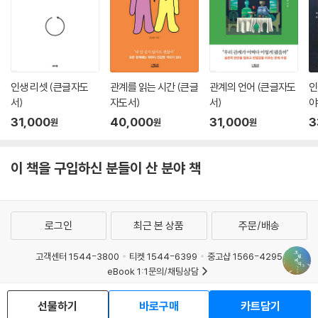
인생 리셋 (큰글자도
관계를 읽는 시간 (큰글
관계의 언어 (큰글자도
인
서)
자도서)
서)
야
서
31,000
40,000
31,000
3
원
원
원
이 책을 구입하신 분들이 산 분야 책
로그인
최근 본 상품
주문/배송
고객센터 1544-3800
티켓 1544-6399
중고샵 1566-4295
eBook 1:1문의/채팅상담
예스이십사(주) 사업자 정보
선물하기
바로구매
카트담기
이용약관
개인정보처리방침
청소년보호정책