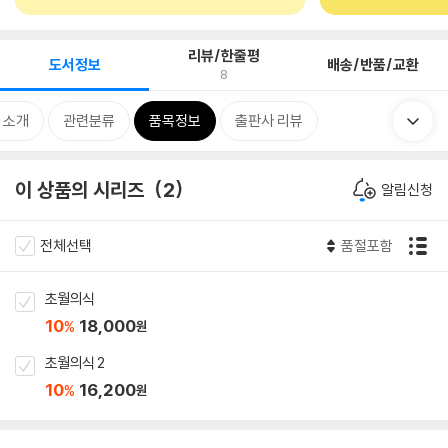
리뷰/한줄평
도서정보
배송/반품/교환
8
 소개
관련분류
품목정보
출판사 리뷰
이 상품의 시리즈
2
알림신청
전체선택
품절포함
초월의식
10
18,000
%
원
초월의식 2
10
16,200
%
원