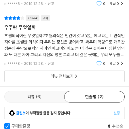
결하고 이 모든 것을 창조함의 원천인 초월의식이있다고 한다.이 책은 초
m*****8
2019.12.28.
신고
0
댓글
0
월의식에 대해
eBook
구매
우주란 무엇일까
초월의식이란 무엇일까?초월의식은 인간이 갖고 있는 에고라는 표면적인
자아를 초월한 의식이다.우리는 정신은 방어하고, 싸우며 역망으로 가득찬
생존의 수단으로서의 자아인 에고이외에도 좀 더 깊은 곳에는 다양한 영역
과 또 다른 자아 그리고 자신의 영혼 그리고 더 깊은 곳에는 우리 모두를 연
결하고 이 모든 것을 창조함의 원천인 초월의식이있다고 한다.이 책은 초
m*****8
2019.12.28.
신고
0
댓글
0
월의식에 대해
리뷰 전체보기
리뷰
6
한줄평
2
클린봇
이 부적절한 글을 감지 중입니다.
설정
구매한줄평
추천순