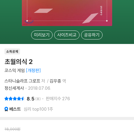
미리보기
사이즈비교
공유하기
소득공제
초월의식 2
코스믹 게임
개정판
스타니슬라프 그로프
저
김우종
역
정신세계사
2018.07.06.
8.5
판매지수
276
8
베스트
심리 top100 1주
18,000
원