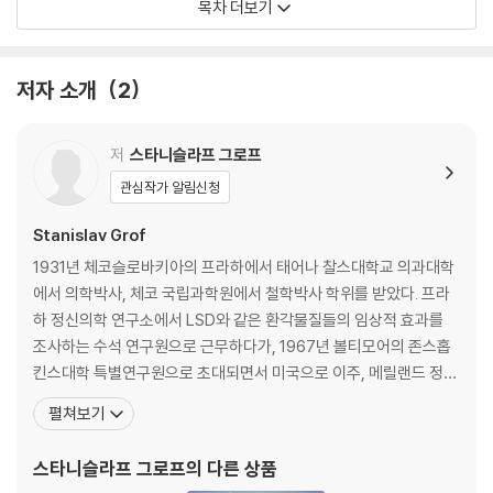
목차 더보기
9. 자신을 알지 못하게 하는 금기
10. 우주의 게임
11. 성(聖)과 속(俗)
저자 소개
2
감사의 말
옮긴이의 말
저
스타니슬라프 그로프
참고문헌
관심작가 알림신청
찾아보기
Stanislav Grof
1931년 체코슬로바키아의 프라하에서 태어나 찰스대학교 의과대학
에서 의학박사, 체코 국립과학원에서 철학박사 학위를 받았다. 프라
하 정신의학 연구소에서 LSD와 같은 환각물질들의 임상적 효과를
조사하는 수석 연구원으로 근무하다가, 1967년 볼티모어의 존스홉
킨스대학 특별연구원으로 초대되면서 미국으로 이주, 메릴랜드 정신
의학 연구소의 수석연구원 겸 존스홉킨스대학 헨리 핍스 클리닉의 정
펼쳐보기
신의학 조교수 등을 거쳤다. 1973년부터 캘리포니아 빅서의 에살렌
연구소에서 주재 학자로 활동했고, 1977년에는 국제 초개아 협회(IT
스타니슬라프 그로프
의 다른 상품
A: International Transpersonal Assoc