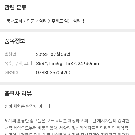
관련 분류
국내도서
인문
심리
주제로 읽는 심리학
품목정보
발행일
2018년 07월 06일
쪽수, 무게, 크기
368쪽 | 556g | 153*224*30mm
ISBN13
9788935704200
출판사 리뷰
신비 체험은 환각이 아니다
세계의 훌륭한 종교들은 모두 교의를 제정하고 퍼트린 계시자들의 강력한
내적 체험으로부터 비롯되었다. 서양의 정신의학자들은 합리적인 의학적