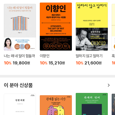
나는 왜 네 말이 힘들까
이향인
말하지 않고 말하기
혹
10
19,800
10
15,210
10
21,600
1
%
%
%
원
원
원
이 분야 신상품