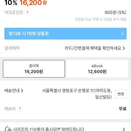
10
16,200
YES포인트
900원 (5%)
5만원 이상 구매 시 2천원 추가 적립
앱 다운 시 1천원 상품권
결제혜택
카드/간편결제 혜택을 확인하세요
종이책
eBook
16,200
원
12,600
원
배송안내
서울특별시 영등포구 은행로 11(여의도동,
변경
일신빌딩)
배송비
무료
시리즈의 신상품이 출시되면 알려드립니다.