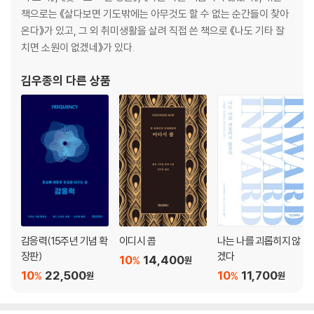
책으로는 《살다보면 기도밖에는 아무것도 할 수 없는 순간들이 찾아
온다》가 있고, 그 외 취미생활을 살려 직접 쓴 책으로 《나도 기타 잘
치면 소원이 없겠네》가 있다.
김우종
의 다른 상품
감응력(15주년 기념 확
이디시 콥
나는 나를 괴롭히지 않
장판)
겠다
10
14,400
%
원
10
22,500
10
11,700
%
%
원
원