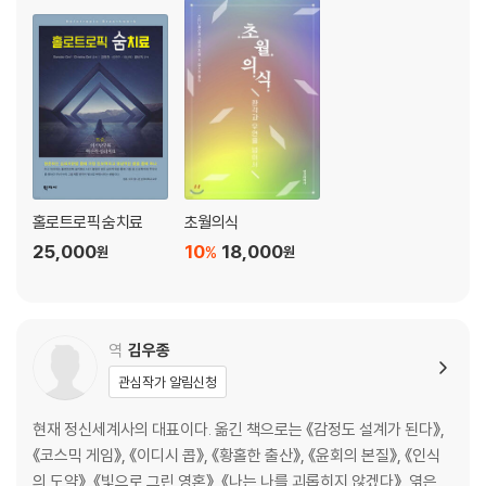
홀로트로픽 숨치료
초월의식
25,000
10
18,000
%
원
원
역
김우종
관심작가 알림신청
현재 정신세계사의 대표이다. 옮긴 책으로는 《감정도 설계가 된다》,
《코스믹 게임》, 《이디시 콥》, 《황홀한 출산》, 《윤회의 본질》, 《인식
의 도약》, 《빛으로 그린 영혼》, 《나는 나를 괴롭히지 않겠다》, 엮은