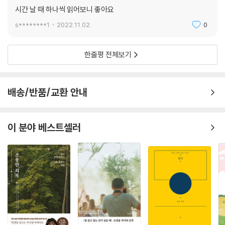
시간 날 때 하나씩 읽어보니 좋아요
-
내가 경험한 바로는
s********1
2022.11.02.
0
자기 자신을
괴롭히지 않는 사람들이
한줄평 전체보기
가장 강한 사람들입니다
-
행복을 향해서
배송/반품/교환 안내
자신을 몰아가는 태도는
순수하지도 유익하지도 않습니다
고요한 알아차림 속에서
이 분야 베스트셀러
모든 느낌을
있는 그대로 마주하는 것이
우리의 진짜 과제입니다
---본문 중에서