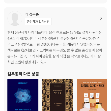
역
김우종
관심작가 알림신청
현재 정신세계사의 대표이다. 옮긴 책으로는 《감정도 설계가 된다》,
《코스믹 게임》, 《이디시 콥》, 《황홀한 출산》, 《윤회의 본질》, 《인식
의 도약》, 《빛으로 그린 영혼》, 《나는 나를 괴롭히지 않겠다》, 엮은
책으로는 《살다보면 기도밖에는 아무것도 할 수 없는 순간들이 찾아
온다》가 있고, 그 외 취미생활을 살려 직접 쓴 책으로 《나도 기타 잘
치면 소원이 없겠네》가 있다.
김우종
의 다른 상품