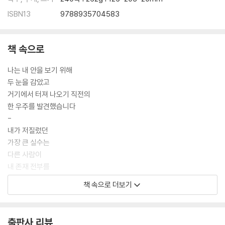
ISBN13
9788935704583
책 속으로
나는 내 안을 보기 위해
두 눈을 감았고
거기에서 터져 나오기 직전의
한 우주를 발견했습니다
-
내가 저질렀던
가장 큰 실수는
다른 사람이
내 존재 전부를
속박할 수 있다고
책 속으로 더보기
믿어버린 것입니다
-
당신이 자신을
출판사 리뷰