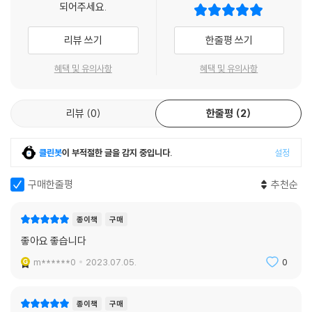
되어주세요.
자신의 힘을 못 믿는 것이
우리를 고달프게 하는
리뷰 쓰기
한줄평 쓰기
고통의 가장 흔한 원인입니다
-
혜택 및 유의사항
혜택 및 유의사항
나 자신과도
멀리 떨어져
있는데
리뷰
0
한줄평
2
무슨 수로
다른 사람에게
클린봇
이 부적절한 글을 감지 중입니다.
설정
다가갈 수 있을까요
-
구매한줄평
추천순
괜찮지 않아도 괜찮다면
당신은 성장한 것입니다
종이책
구매
-
좋아요 좋습니다
나는 완전히 치유되지 못했지만
나는 언제나 지혜롭지도 않지만
m******0
2023.07.05.
0
나는 종착점에 다다르지 못했지만
중요한 것은 지금 내가
종이책
구매
앞으로 가고 있다는 사실이에요