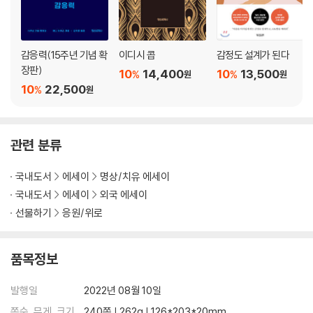
감응력(15주년 기념 확
이디시 콥
감정도 설계가 된다
장판)
10
14,400
10
13,500
%
%
원
원
10
22,500
%
원
관련 분류
국내도서
에세이
명상/치유 에세이
국내도서
에세이
외국 에세이
선물하기
응원/위로
품목정보
발행일
2022년 08월 10일
쪽수, 무게, 크기
240쪽 | 262g | 126*203*20mm