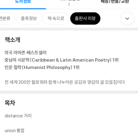
도서정보
배송/반품/교환
2
련분류
품목정보
책 속으로
출판사 리뷰
책소개
미국 아마존 베스트셀러
중남미 시문학(Caribbean & Latin American Poetry) 1위
인문 철학(Humanist Philosophy) 1위
전 세계 200만 팔로워와 함께 나누어온 공감과 영감의 글 모음집이다.
목차
distance 거리
union 통합