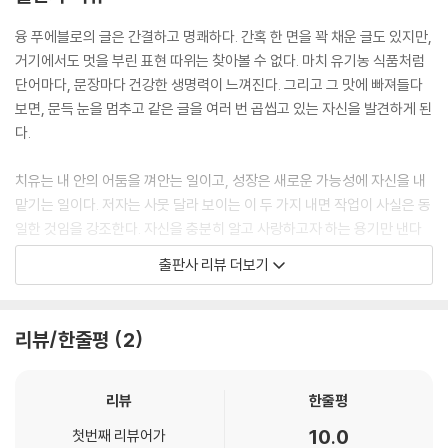
보호하기 위해
스스로 만든 벽이
융 푸에블로의 글은 간결하고 명쾌하다. 간혹 한 면을 꽉 채운 글도 있지만,
당신의 감옥이
거기에서도 멋을 부린 표현 따위는 찾아볼 수 없다. 마치 유기농 식품처럼
되지 않게 하세요
단어마다, 문장마다 건강한 생명력이 느껴진다. 그리고 그 맛에 빠져들다
-
보면, 문득 눈을 멈추고 같은 글을 여러 번 곱씹고 있는 자신을 발견하게 된
사람들은 한번 바닥을 치고 나서
다.
엄청난 내적 변화를 경험하곤 합니다
그때야 비로소 자신이 진정으로
치유는 내 안의 어둠을 껴안는 일이고, 성장은 새로운 가능성에 자신을 내
원하는 것이 확연하게 보이니까요
맡기는 일이다. 저자는 사뭇 달라 보이는 이 두 가지 내면 작업이 사실은 동
-
일한 것임을 강조한다. 자신을 충분히 알고 사랑하고자 하는 용기만 낸다
놓아버린다는 것은
면, 즉각 우리 삶의 안팎에 새로운 시공간이 준비되고, 바로 거기에서 자유
출판사 리뷰 더보기
잊어버린다는 뜻이 아니에요
와 행복의 문이 동시다발로 열리기 때문이다.
그저 과거의 에너지를
현재에도 붙잡고 있진
이 책은 자기 내면을 정직하게 관찰하고 그 안에서 다시 태어난 저자의 경
리뷰/한줄평
2
않겠다는 뜻이랍니다
험과 성찰을 오롯이 담고 있다. 제목조차 없이 진심으로만 가득한 200여
-
편의 글에서 누군가는 위로를, 누군가는 희망을, 또 다른 누군가는 영감을
한 번의 생 속에서도 우리는
얻을 것이다.
리뷰
한줄평
무수히 다시 태어날 수 있습니다
10.0
-
첫번째 리뷰어가