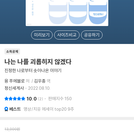
미리보기
사이즈비교
공유하기
소득공제
나는 나를 괴롭히지 않겠다
진정한 나로부터 솟아나온 이야기
융 푸에블로
저
김우종
역
정신세계사
2022.08.10.
10.0
판매지수
150
2
베스트
명상/치유 에세이 top20 9주
13,000
원