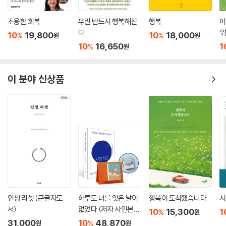
조용한 회복
우린 반드시 행복해진
행복
어
다
위
10
19,800
10
18,000
%
%
원
원
10
16,650
1
%
원
이 분야 신상품
인생 리셋 (큰글자도
하루도 너를 잊은 날이
행복이 도착했습니다
시
서)
없었다 (저자 사인본)
10
15,300
1
%
원
+ 명상가를 위한 365
31,000
10
48,870
%
원
원