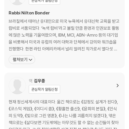
관심작가 알림신청
제3부 직관의 차원
Rabbi Nilton Bonder
숨겨진 세계의 드러난 영역 / 문제에 앞서 해답이 존재한다 / 현실은 본질
브라질에서 태어난 유대인으로 미국 뉴욕에서 유대신학 교육을 받고
적으로 모호하다 / 아이디어를 얻으려면 논리를 버리라 / 바보들에게 배우
랍비로 서품되었다. ‘녹색 랍비’라고 불릴 만큼 환경과 인권보호 활동
라 / 어리석음도 수단이 된다 / 판단은 실행에 옮겨야 한다
에 많은 노력을 기울여왔으며, IBM, MCI, ABN-Amro 등의 대기업
을 비롯해서 미국과 유럽의 여러 대학과 단체에서 강의와 워크숍을
제4부 무한한 가능성의 차원
진행했다. 한편 라틴 아메리카에서 널리 알려진 작가로서 열다섯 권
이 넘는 책을 발표했고, 그중 《탈무드에서 배우는 돈의 지혜》(The K
펼쳐보기
숨겨진 세계의 숨겨진 영역 / 실수는 성공의 첫걸음이다 / 완벽함은 허상
abbalah of Money), 《질투의 카발라》(The Kabbalah of Env
이다 / 더 나은 교육을 위하여 / 미지의 무한함을 즐기라
y), 《음식의 카발라》(The Kabbalah of Food) 등의 저서가 세계적
으로 번역
역
김우종
맺음말
관심작가 알림신청
현재 정신세계사의 대표이다. 옮긴 책으로는 《감정도 설계가 된다》,
《코스믹 게임》, 《이디시 콥》, 《황홀한 출산》, 《윤회의 본질》, 《인식
의 도약》, 《빛으로 그린 영혼》, 《나는 나를 괴롭히지 않겠다》, 엮은
책으로는 《살다보면 기도밖에는 아무것도 할 수 없는 순간들이 찾아