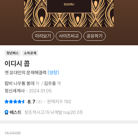
미리보기
사이즈비교
공유하기
청년패스
소득공제
이디시 콥
옛 유대인의 문제해결력
양장
랍비 니우통 봉데
저
김우종
역
정신세계사
2024.01.05.
8.7
판매지수
192
3
베스트
창조적사고/두뇌계발 top20 2주
16,000
원