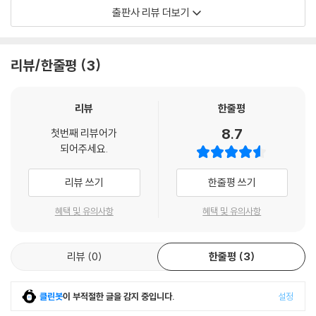
출판사 리뷰 더보기
상황을 반전시키는 열린 생각의 마법
─ 숨겨진 세계는 드러난 세계와 질적으로 다르다. 분명 형상들이 존재하지
만, 그 테두리와 경계선은 어지럽게 뒤섞여 있으며, 지금은 이 형상의 윤곽
이 책은 상황을 재구성하는 유대인의 사고방식을 체계적으로 알려준다. 이
리뷰/한줄평
3
이었던 것이 다음 순간에는 다른 형상으로 모습을 드러낸다. 마치 꿈속에
런 사고방식은 현실을 주의 깊게 관찰하는 유대인의 민족적인 기질에 의존
서 보이는 이미지와 응집물들처럼, 이런 형상들은 모습을 갖췄다가도 곧
하고 있다. 고대부터 유대 신비주의 전통에서는 현실이 마치 양파처럼 겹
스스로 흩어진다.
겹이 이루어져 있다고 믿어왔다. 하나씩 껍질을 벗김으로써, 우리는 상황
리뷰
한줄평
의 한쪽 면만을 보았을 때보다 훨씬 더 정확하게 현실을 파악할 수 있게 된
8.7
─ 언젠가 직관과 경영에 관한 강연회에 참석했을 때, 나는 강연자의 이런
첫번째 리뷰어가
다. 지금 자신이 당면한 문제를 아래의 네 가지 차원에 비추어 보면, 눈앞에
되어주세요.
주장을 들은 적이 있다. “우리는 뇌의 10퍼센트밖에 쓰지 못합니다. 뇌를 1
두고도 보지 못했던 실마리를 새삼 발견하고 무릎을 ‘탁’ 치는 경험을 하게
00퍼센트 활용하는 자신을 떠올려보세요.” 나는 그에게 그런 주장이야말
될 것이다.
리뷰 쓰기
한줄평 쓰기
로 효율성에 대한 맹신에서 나온 불행한 생각이라고 말해주었다. 문제를
해결하기까지 중간 과정을 거치는 동안, 실제로 우리는 마음속의 ‘빈 공
· 정보의 차원: 드러난 세계의 드러난 영역
혜택 및 유의사항
혜택 및 유의사항
간’에 크게 의지하기 때문이다.
· 상징의 차원: 드러난 세계의 숨겨진 영역
---「제3부 직관의 차원」중에서
· 직관의 차원: 숨겨진 세계의 드러난 영역
리뷰
0
한줄평
3
· 무한한 가능성의 차원: 숨겨진 세계의 숨겨진 영역
─ 랍비 샬로미는 한 제자와 지혜에 관한 문답을 주고받았다. “지혜와 명민
함과 이해력은 어떻게 얻어집니까?” “훌륭한 감각과 판단력을 통해서다.”
클린봇
이 부적절한 글을 감지 중입니다.
설정
“훌륭한 판단력은 어떻게 얻습니까?” “좋은 경험을 통해서다.” “그럼, 좋