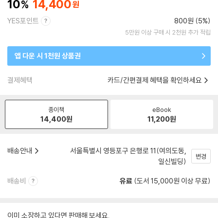
10
14,400
YES포인트
800원 (5%)
5만원 이상 구매 시 2천원 추가 적립
앱 다운 시 1천원 상품권
결제혜택
카드/간편결제 혜택을 확인하세요
종이책
eBook
14,400
원
11,200
원
배송안내
서울특별시 영등포구 은행로 11(여의도동,
변경
일신빌딩)
배송비
유료
(도서 15,000원 이상 무료)
이미 소장하고 있다면 판매해 보세요.