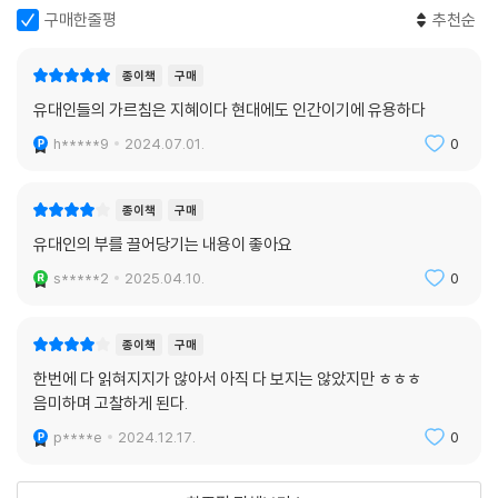
은 경험은 어떻게 얻습니까?” “나쁜 판단을 통해서다.”
구매한줄평
추천순
─ 코츠크의 랍비가 물었다. “훔치지 말라 ─ 이 율법이 무슨 뜻이겠느냐?”
종이책
구매
제자들은 대답했다. “이웃의 물건을 탐하지 말라는 뜻임이 분명합니다.”
유대인들의 가르침은 지혜이다 현대에도 인간이기에 유용하다
“그렇지 않다.” 랍비는 말을 이었다. “이 말은 너 자신을 탐하지 말라는 뜻
이니라.” ‘자신을 탐한다’는 게 무슨 뜻인가? 스스로를 넓게 열어두라.
h*****9
2024.07.01.
0
---「4부 무한한 가능성의 차원」중에서
종이책
구매
유대인의 부를 끌어당기는 내용이 좋아요
s*****2
2025.04.10.
0
종이책
구매
한번에 다 읽혀지지가 않아서 아직 다 보지는 않았지만 ㅎㅎㅎ
음미하며 고찰하게 된다.
p****e
2024.12.17.
0