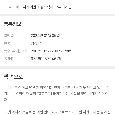
국내도서
자기계발
창조적사고/두뇌계발
품목정보
발행일
2024년 01월 05일
판형
양장
쪽수, 무게, 크기
208쪽 | 127*200*20mm
ISBN13
9788935704675
책 속으로
─ 이 구체적이고 명백한 영역에는 언제나 위험 요소가 도사리고 있다. 우
리는 이 영역이 현실의 ‘일부분’에 불과하다는 사실을 잊어버리기 십상이
다.
─ 옛 이디시 속담에는 이런 말이 있다. “빠르거나 느린 시계보다는 망가진