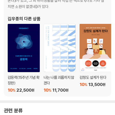
온다》가 있고, 그 외 취미생활을 살려 직접 쓴 책으로 《나도 기타 잘
치면 소원이 없겠네》가 있다.
김우종
의 다른 상품
감응력(15주년 기념 확
나는 나를 괴롭히지 않
감정도 설계가 된다
장판)
겠다
10
13,500
%
원
10
22,500
10
11,700
%
%
원
원
관련 분류