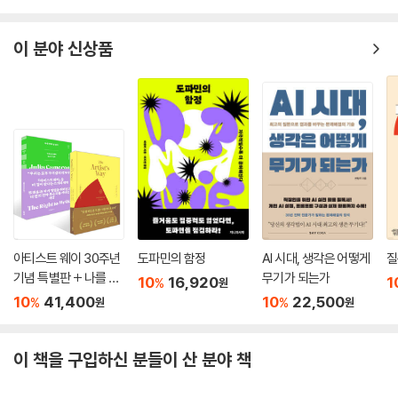
이 분야 신상품
아티스트 웨이 30주년
도파민의 함정
AI 시대, 생각은 어떻게
질
기념 특별판 + 나를 위
무기가 되는가
10
16,920
1
%
원
해 쓸 권리 세트
10
41,400
10
22,500
%
%
원
원
이 책을 구입하신 분들이 산 분야 책