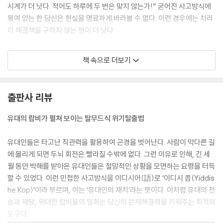
시계가 더 낫다. 적어도 하루에 두 번은 맞지 않는가!” 굳어진 사고방식에
묶여 있는 한 당신은 현실을 명료하게 바라볼 수 없다. 이런 경우에는 차라
리 해결책을 구하지 않는 편이 더 낫다.
─ “열한 개의 사과를 열두 명의 학생에게 나눠주려면 어떻게 해야 할까
책 속으로 더보기
요?” 논리를 초월한 답변은 아마도 이럴 것이다. “간단해요. 사과를 갈아
서 소스로 만들면 되죠.”
---「제1부 정보의 차원」중에서
출판사 리뷰
─ 우리는 빤히 드러나 있었지만 미처 보지 못했던 뭔가를 찾아내고는 깜짝
유대의 랍비가 펼쳐 보이는 탈무드식 위기탈출법
놀라 이렇게 말하곤 한다. “왜 내가 여태 저걸 못 봤을까?” 수수께끼나 우
화들은 바로 이처럼 일시적으로 숨겨진 명백한 정보, 개념, 상황 등을 밝혀
유대인들은 타고난 직관력을 활용하여 곤경을 벗어난다. 사람이 막다른 길
내는 역할을 한다.
에 몰리게 되면 두뇌 회전은 빨라질 수밖에 없다. 그런 이유로 인해, 긴 세
월 동안 박해를 받아온 유대인들은 절망적인 상황을 모면하는 요령을 터득
─ “진실을 말하면 거꾸로 매달아 죽일 것이고, 거짓말을 하면 참수형에 처
할 수 있었다. 이런 민첩한 사고방식을 이디시어(語)로 ‘이디시 콥(Yiddis
할 테다.” 악독한 폭군이 협박하자 죄수는 이렇게 답했다. “저는 아마도 참
he Kop)’이라 부르며, 이는 ‘유대인의 재치’라는 뜻이다. 이처럼 유대의 전
수형을 당해 죽을 것입니다.” 그는 폭군의 허를 찌름으로써 살아날 수 있었
승과 재담, 위대한 랍비들의 일화는 당신의 문제해결력을 키워주는 최적의
다.
도구다.
---「제2부 상징의 차원」중에서