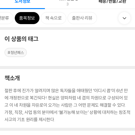
도서정보
배송/반품/교환
3
련분류
품목정보
책 속으로
출판사 리뷰
이 상품의 태그
#청년패스
책소개
절판 후에 진가가 알려지며 많은 독자들을 애태웠던 ‘이디시 콥’이 6년 만
에 개정판으로 복간되다! 현실은 양파처럼 네 겹의 차원으로 구성되어 있
고 이 네 차원을 자유로이 오가는 사람은 그 어떤 문제도 해결할 수 있다.
가정, 직장, 사업 등의 분야에서 ‘불가능해 보이는’ 상황에 대처하는 창조적
사고의 기초 원리를 제시한다.