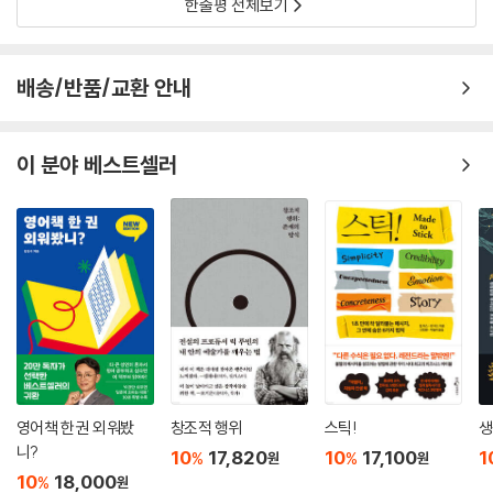
한줄평 전체보기
배송/반품/교환 안내
이 분야 베스트셀러
영어책 한 권 외워봤
창조적 행위
스틱!
생
니?
10
17,820
10
17,100
1
%
%
원
원
10
18,000
%
원