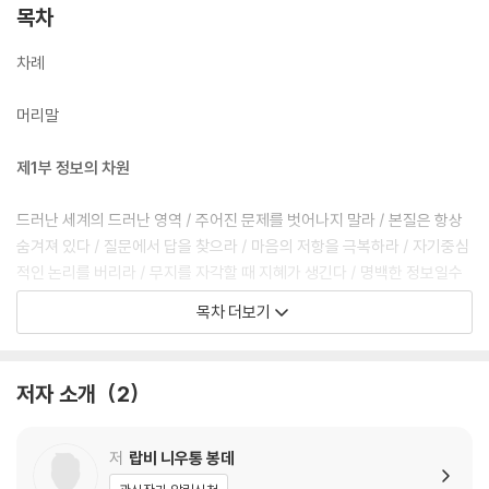
목차
차례
머리말
제1부 정보의 차원
드러난 세계의 드러난 영역 / 주어진 문제를 벗어나지 말라 / 본질은 항상
숨겨져 있다 / 질문에서 답을 찾으라 / 마음의 저항을 극복하라 / 자기중심
적인 논리를 버리라 / 무지를 자각할 때 지혜가 생긴다 / 명백한 정보일수
록 위험하다
목차 더보기
제2부 상징의 차원
저자 소개
2
드러난 세계의 숨겨진 영역 / 상황을 재구성하라 / 할 수 없는가? 아니면
원하지 않는가? / 속임수는 통하지 않는다 / 모순된 요소를 찾으라 / 어설
픈 참견은 풍자로 되돌려주라 / 미래는 현재 안에 있다
저
랍비 니우통 봉데