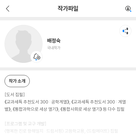
배정숙
작가파일
국내작가
배정숙
국내작가
작가 소개
[도서 집필]
《교과세특 추천도서 300 : 공학계열》, 《교과세특 추천도서 300 : 계열
별》, 《통합과학으로 세상 열기》, 《통합사회로 세상 열기》 등 다수 집필
[프로그램 및 교구 개발]
〈행복한 진로 항해일지 : 드림서핑〉 고등학교용, 〈드림메이트〉 집필