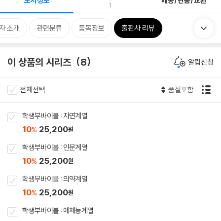
도서정보
배송/반품/교환
1
자 소개
관련분류
품목정보
출판사 리뷰
이 상품의 시리즈
8
알림신청
전체선택
품절포함
학생부바이블 : 자연계열
10
25,200
%
원
학생부바이블 : 인문계열
10
25,200
%
원
학생부바이블 : 의약계열
10
25,200
%
원
학생부바이블 : 예체능계열