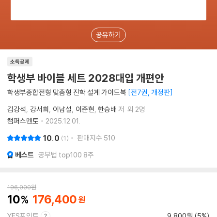
공유하기
소득공제
학생부 바이블 세트 2028대입 개편안
학생부종합전형 맞춤형 진학 설계 가이드북
전7권, 개정판
김강석
강서희
이남설
이준현
한승배
저
외 2명
캠퍼스멘토
2025.12.01.
10.0
판매지수
510
1
베스트
공부법 top100 8주
196,000
원
10
176,400
YES포인트
9,800원 (5%)