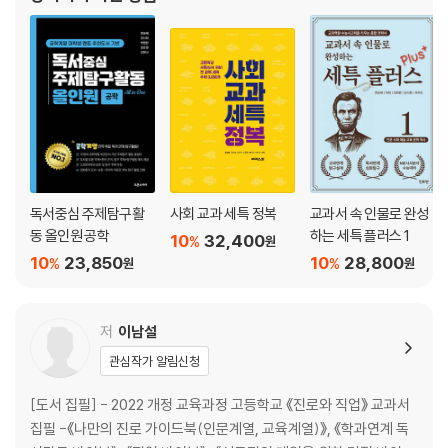
015개정 교육과정 교과
독서중심 주제탐구활
사회 교과 세특 정복
교과서 속 인물로 완성
동 올인원 공학
하는 세특 플러스 1
10
32,400
%
원
10
23,850
10
28,800
%
%
원
원
저
이남설
관심작가 알림신청
[도서 집필] - 2022 개정 교육과정 고등학교 《진로와 직업》 교과서
집필 -《나만의 진로 가이드북(인문계열, 교육계열)》, 《학과연계 독