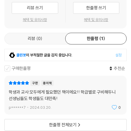
‘계열별 진로 설계’라는 뼈 대를 중심으로, 인문·사회·자연·공학·의약·예체
리뷰 쓰기
한줄평 쓰기
능·교육 등 7대 계열에 대한 맞춤 정보를 충실하게 담았 습니다. 학과의 막
연한 나열이 아니라 계열과 전공, 학과와 직업을 연결할 수 있도록 구성하
혜택 및 유의사항
혜택 및 유의사항
였으며, 진학 희망에 따른 과목 로드맵도 제시합니다.
이어지는 Ⅱ부에서는 ‘대입 전형과 2028 대입제도 변화’의 핵심 내용을 소
리뷰
0
한줄평
1
개합니다. 대입 전형의 유형 별 특징, 달라지는 대입제도에 대한 이해를 통
해 대입 필승 전략을 세울 수 있도록 돕습니다. 뿐만 아니라 고교학점제 대
응 전략과 함께, 학생부 종합 전형에 대한 내용을 비중 있게 다루기도 했습
클린봇
이 부적절한 글을 감지 중입니다.
설정
니다. 학생부 종 합 전형은 교과 성적만으로는 평가할 수 없는 학생의 성장
과 잠재력을 종합적으로 살펴보는 평가 방식으로, 2022 개정 교육과정의
구매한줄평
추천순
취지에 가장 부합하는 전형이라고 할 수 있습니다.
구판
종이책
마지막으로 Ⅲ부에서는 변화하는 대입 전형을 효과적으로 준비할 수 있도
학생과 교사 모두에게 필요했던 책이에요!! 학급별로 구비해두니
록 학교생활기록부 실제 기 재 예시들을 담아, 학생이 자신의 관심 분야에
선생님들도 학생들도 대만족!
서 어떻게 활동을 설계하고 기록할지를 명확히 제시하고자 노력했습니다.
p******7
2024.03.20.
0
진로와 입시는 결코 분리될 수 없는 영역입니다. 자신이 누구인지 이해하
고, 어떤 분야에서 어떤 역할 을 하고 싶은지 고민하는 과정은 곧 대학 입시
한줄평 전체보기
의 준비이자, 삶의 방향을 정립하는 여정입니다. 학생들은 스스로에게 ‘대