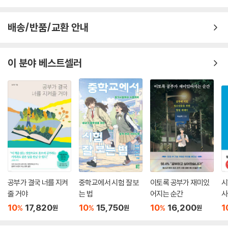
학에 가기 위해 무엇을 할 것인가?’보다는 ‘내가 하고 싶은 것을 위해 대학
을 어떻게 활용 할 것인가?’라는 질문을 던져야 합니다. 고등학교 생활은
배송/반품/교환 안내
그 질문에 대한 답을 찾아가는 과정이고, 학교생 활기록부는 그 여정의 기
록입니다. 학교라는 교육 공간 속에서 학생 한 명 한 명이 자신의 관심과 가
능성 을 발견하고, 그에 맞는 교육활동을 설계하는 데 이 책이 도움이 되길
이 분야 베스트셀러
바랍니다.
공부가 결국 너를 지켜
중학교에서 시험 잘 보
이토록 공부가 재미있
시
줄 거야
는 법
어지는 순간
사
10
17,820
10
15,750
10
16,200
1
%
%
%
원
원
원