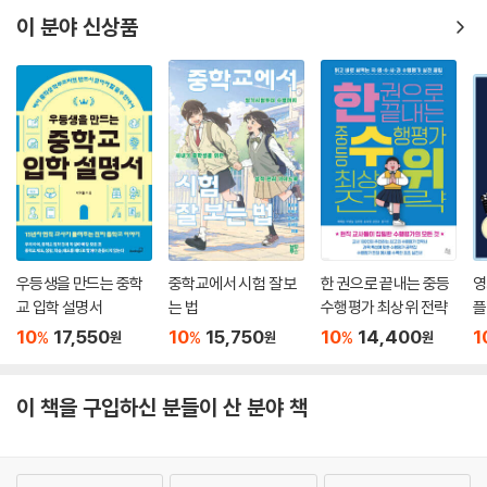
이 분야 신상품
우등생을 만드는 중학
중학교에서 시험 잘 보
한 권으로 끝내는 중등
영
교 입학 설명서
는 법
수행평가 최상위 전략
플
10
17,550
10
15,750
10
14,400
1
%
%
%
원
원
원
이 책을 구입하신 분들이 산 분야 책