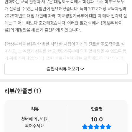
변화하는 교육 환경과 새로운 대입제도 속에서 학생과 교사, 학부모 모두
가 신뢰할 수 있는 나침반이 필요해졌습니다. 특히 2022 개정 교육과정과
2028학년도 대입 개편에 따라, 학교생활기록부에 대한 이 해와 전략적 설
계는 그 어느 때보다 중요해졌습니다. 이러한 필요 속에서 《학생부 바이
블》의 개정판을 새 롭게 출간하게 되었습니다.
《학생부 바이블》은 학생 한 사람 한 사람이 자신의 진로를 주도적으로 설
계하고, 그 여정과 성취를 학 교생활기록부에 의미 있게 담을 수 있도록 돕
기 위해 기획되었습니다. 또한 빠르게 변화하는 교육제도와 대학 입시의
환경 속에서, 교사와 학부모가 중심을 잃지 않고 올바른 방향으로 학생을
출판사 리뷰 더보기
안내할 수 있도록 돕는 것이 이 책의 중요한 사명입니다.
새롭게 적용되는 2022 개정 교육과정은 ‘포용성과 창의성을 갖춘 주도적
인 사람’이라는 비전 아래, 학 생의 자기 주도적 활동과 교과 간 융합적 사
리뷰/한줄평
1
고, 실제적 문제해결능력을 중요하게 다루고 있습니다. 따라 서 학생들은
학교 수업과 활동 속에서 자신의 관심 분야를 능동적이고 주도적으로 탐색
하고, 그 과정과 결과를 학교생활기록부에 충실하게 담아야 합니다. 이 책
리뷰
한줄평
은 그러한 과정을 함께 고민하고 안내하는 실용 적인 길잡이입니다.
10.0
첫번째 리뷰어가
되어주세요.
《학생부 바이블》의 Ⅰ부에서는 ‘각 계열의 이해와 진로 탐색’을 안내합니다.