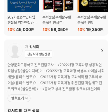
2027 성공적인 대입
독서중심 주제탐구활
독서중심 주제탐구활
면접을 위한 면접바이
동 올인원 세트
동 올인원3
블
10
45,000
10
58,050
10
19,350
%
%
%
원
원
원
저
강서희
관심작가 알림신청
안양문화고등학교 진로전담교사 - <2022개정 교육과정 성공적인
직업생활(삼양미디어)> - <2022개정 교육과정 학생부 바이블 사회
계열(캠퍼스 멘토)> - <2022개정 교육과정 교과세특 탐구주제 바
이블(캠퍼스 멘토)> - <2022개정 교육과정 취준진담 직업계고 진
로워크북(삼양문화)> - <중학교 창체 진로활동 워크북(제일에듀
스)> - <교과세특 추천도서 300> - <교과세특 기재예시 바이블(생
펼쳐보기
활·교양 교과군_캠퍼스멘토)> - <교과세특 탐구주제 바이블(생활·
교양 교과군_캠퍼스멘토)> - <학생부 바이블(캠퍼스 멘토)> - <2
강서희
의 다른 상품