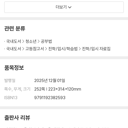
더보기
관련 분류
국내도서
청소년
공부법
국내도서
고등참고서
진학/입시/학습법
진학/입시 자료집
품목정보
발행일
2025년 12월 01일
쪽수, 무게, 크기
252쪽 | 223*314*120mm
ISBN13
9791192382593
출판사 리뷰