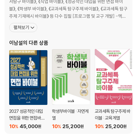
서탐구 바이블》, 《직업 바이블》, 《성공적인 대입을 위한 면접 바이
블》, 《학생부 바이블》, 《교과세특 탐구주제 바이블》, 《교과세특 탐구
주제 기재예시 바이블》 등 다수 집필 [프로그램 및 교구 개발] -엑셀
을 활용한 '교과세특 전문가', '진로기반 학생부', '진로진학 수시상
펼쳐보기
담', '1만 시간의 법칙 공부 시간 관리' 등 다수 프로그램 개발 -고등 진
로 포트폴리오 <하이라이트> 개발 -〈나만의 진로가이드북 영상활용
이남설
의 다른 상품
워크북
2027 성공적인 대입
학생부바이블 : 자연계
교과세특 탐구주제 바
면접을 위한 면접바이
열
이블 : 교육계열
블
10
45,000
10
25,200
10
25,200
%
%
%
원
원
원