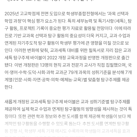
2025년 고교학점제 전면 도입으로 학생부종합전형에서는 ‘과목 선택과
학업 과정’이 핵심 평가 요소가 된다. 특히 세부능력 및 특기사항(세특), 탐
구 활동, 프로젝트 기록이 중요한 평가 자료로 활용될 전망이다. 이에 따라
진로 기반 교과목 선택과 탐구 활동의 중요성이 더욱 커지고, 교과 수업과
연계된 자기주도적 탐구 활동이 학생부 평가에 큰 영향을 미칠 것으로 보
인다. 이러한 변화에 맞춰, 교과세특 대비를 위한 필독서로 자리 잡은 교과
세특 탐구주제 바이블이 2022 개정 교육과정을 반영한 개정판으로 출간
됐다. 이번 개정판은 13명의 현직 교과 전문가 교사가 직접 집필했으며, 국
어·영어·수학·도덕·사회·과학 교과군 79개 과목의 성취기준을 분석해 7개
계열(인문·사회·자연·공학·의학·예체능·교육)별 맞춤형 탐구주제를 제공
한다.
새롭게 개정된 교과세특 탐구주제 바이블은 교과 성취기준별 탐구주제를
제공하여 실제 학교 수업과 연계된 탐구활동의 방향성을 제시하는 것이 특
징이다. 또한 관련 학과 정보와 추천 도서를 함께 제공해 학생들이 보다 체
계적인 탐구활동을 수행할 수 있도록 돕는다. 추천 도서를 연계한 탐구활
동 진행 시, 학생부 세특 기재 예시도 수록하여 학생들이 교과세특을 효과