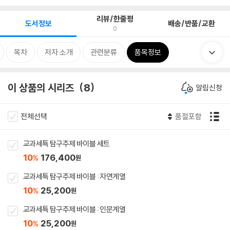
리뷰/한줄평
도서정보
배송/반품/교환
0
목차
저자 소개
관련분류
품목정보
이 상품의 시리즈
8
알림신청
전체선택
품절포함
교과세특 탐구주제 바이블 세트
10
176,400
%
원
교과세특 탐구주제 바이블 : 자연계열
10
25,200
%
원
교과세특 탐구주제 바이블 : 인문계열
10
25,200
%
원