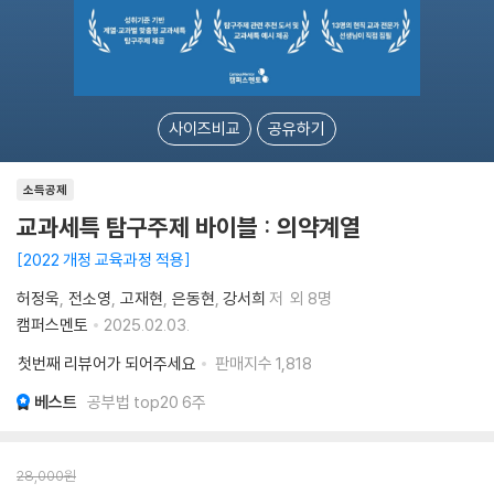
사이즈비교
공유하기
소득공제
교과세특 탐구주제 바이블 : 의약계열
2022 개정 교육과정 적용
허정욱
전소영
고재현
은동현
강서희
저
외 8명
캠퍼스멘토
2025.02.03.
첫번째 리뷰어가 되어주세요
판매지수
1,818
베스트
공부법 top20 6주
28,000
원