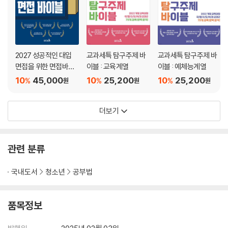
2027 성공적인 대입
교과세특 탐구주제 바
교과세특 탐구주제 바
면접을 위한 면접바이
이블 : 교육계열
이블 : 예체능계열
블
10
45,000
10
25,200
10
25,200
%
%
%
원
원
원
더보기
관련 분류
국내도서
청소년
공부법
품목정보