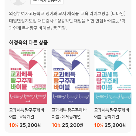
관심작가 알림신청
의정부여자고등학교 영어과 교사 재직중. 교육 라이브방송 [티타임]
대입면접지도법 대표강사. 『성공적인 대입을 위한 면접 바이블』, 『학
과연계 독서탐구 바이블』 등 집필.
허정욱
의 다른 상품
교과세특 탐구주제 바
교과세특 탐구주제 바
교과세특 탐구주제 바
이블 : 교육계열
이블 : 예체능계열
이블 : 공학계열
10
25,200
10
25,200
10
25,200
%
%
%
원
원
원