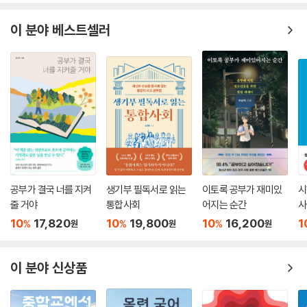
이 분야 베스트셀러
공부가 결국 너를 지켜
생기부 필독서로 읽는
이토록 공부가 재미있
시
줄 거야
통합사회
어지는 순간
사
10
17,820
10
19,800
10
16,200
1
%
%
%
원
원
원
이 분야 신상품