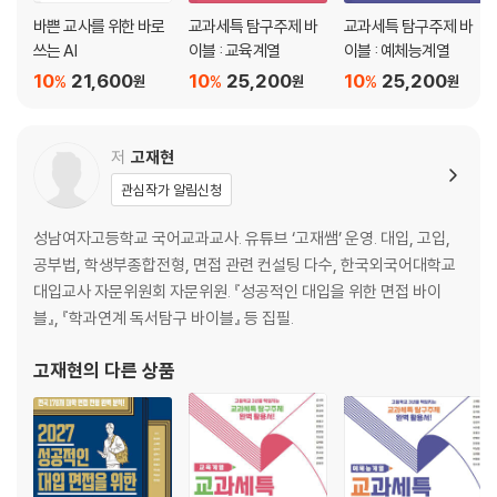
바쁜 교사를 위한 바로
교과세특 탐구주제 바
교과세특 탐구주제 바
쓰는 AI
이블 : 교육계열
이블 : 예체능계열
10
21,600
10
25,200
10
25,200
%
%
%
원
원
원
저
고재현
관심작가 알림신청
성남여자고등학교 국어교과교사. 유튜브 ‘고재쌤’ 운영. 대입, 고입,
공부법, 학생부종합전형, 면접 관련 컨설팅 다수, 한국외국어대학교
대입교사 자문위원회 자문위원. 『성공적인 대입을 위한 면접 바이
블』, 『학과연계 독서탐구 바이블』 등 집필.
고재현
의 다른 상품