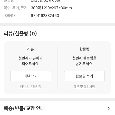
발행일
2025년 02월 03일
쪽수, 무게, 크기
380쪽 | 210*297*30mm
ISBN13
9791192382463
리뷰/한줄평
0
리뷰
한줄평
첫번째 리뷰어가
첫번째 한줄평을
되어주세요.
남겨주세요.
리뷰 쓰기
한줄평 쓰기
혜택 및 유의사항
혜택 및 유의사항
배송/반품/교환 안내