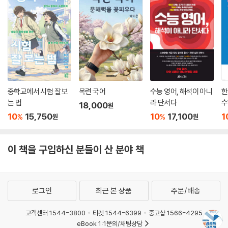
중학교에서 시험 잘 보
목련 국어
수능 영어, 해석이 아니
한
는 법
라 단서다
수
18,000
원
10
15,750
10
17,100
1
%
%
원
원
이 책을 구입하신 분들이 산 분야 책
로그인
최근 본 상품
주문/배송
고객센터 1544-3800
티켓 1544-6399
중고샵 1566-4295
eBook 1:1문의/채팅상담