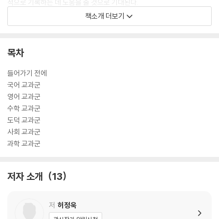
적으로 기록하는 데 도움을 줄 것으로 기대된다.
책소개 더보기
이번 개정판은 학생과 교사 모두에게 유용한 자료로 활용될 전망이다. 학
생들은 교과 수업과 연계된 자기주도적 탐구활동을 수행할 수 있으며, 교
사들은 학생별 맞춤 탐구주제를 지도하는 데 활용할 수 있다. 학생부종합
목차
전형을 준비하는 학생들에게 실질적인 도움을 주는 필수 가이드북으로, 고
등학교 3년간의 탐구 활동을 효과적으로 지원할 것으로 보인다.
들어가기 전에
국어 교과군
영어 교과군
수학 교과군
도덕 교과군
사회 교과군
과학 교과군
저자 소개
13
저
허정욱