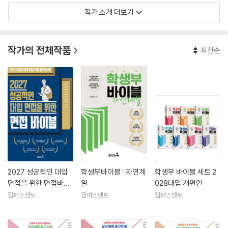
작가 소개 더보기
[프로그램 및 교구 개발]
-엑셀을 활용한 '교과세특 전문가', '진로기반 학생부', '진로진학 수시상
담', '1만 시간의 법칙 공부 시간 관리' 등 다수 프로그램 개발
작가의 전체작품
최신순
-고등 진로 포트폴리오 <하이라이트> 개발
-〈나만의 진로가이드북 영상활용 워크북(고등학교용)〉 개발
- 과학교과 ICT 수업 온라인 프로그램 동영상 수업 활용 자료 개발
- 학생 과제연구와 연계된 ‘오픈소스 하드웨어 프로그램’ 개발
- ‘오픈하드웨어를 통한 자유학기제 융합프로그램’ 개발
[활동]
-주요 대학 교사 자문 위원, 한국교원연수원 고교학점제 대표 강사
-네이버 카페 ‘진로진학상담 무작정 따라하기’, ‘1만시간의법칙으로 명문
대학가기’ 운영자
2027 성공적인 대입
학생부바이블 : 자연계
학생부 바이블 세트 2
-전> 고3 전국연합학력평가 출제 위원 및 검토위원
면접을 위한 면접바이
열
028대입 개편안
- 전> 경기도 안양과천교육지원청 부설영재교육원 지도교사
블
캠퍼스멘토
캠퍼스멘토
캠퍼스멘토
- 전> 경기도 중학교 과학실험 탐구토론대회 평가위원
- 전> 경기도 안양과천교육지원청 청소년과학탐구대회 심사위원
- 전> 과학교사테마별 연수 및 STEAM 교육 기초 연수 강사