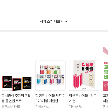
작가 소개 더보기
등학교 생태와 환경 교과서 집필
독서중심 주제탐구활
학생부 바이블 세트 2
학생부바이블 : 인문
교
동 올인원 세트
028대입 개편안
계열
이블
오픈스카이에듀
캠퍼스멘토
캠퍼스멘토
캠