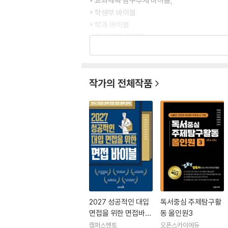
* 교과세특 탐구주제 바이블,
* 학생부 바이블
* 학과 바이블
* 독서 탐구 바이블
* 진로 포트폴라이 하아리이트
* 2007 ~ 2022 개정교육과정 중학교 및 고
* 2022개정 교육과정 진로교과서 집필 등
작가의 전체작품
* 2009 환경 교육과정 해설서 집필
* 환경과 녹색성장 성취기준 개발
* 교육부&KB은행 ‘진로 영상 제작’
* 청소년 진로, 직업 온라인 교육 콘텐츠 제작
* 전> 한국교원연수원 고교학점제 강사
* 전>경기도 진로진학상담교사협의회 부회장
* UN 청소년 환경 총회 자문위원
2027 성공적인 대입
독서중심 주제탐구활
면접을 위한 면접바이
동 올인원3
블
캠퍼스멘토
오픈스카이에듀