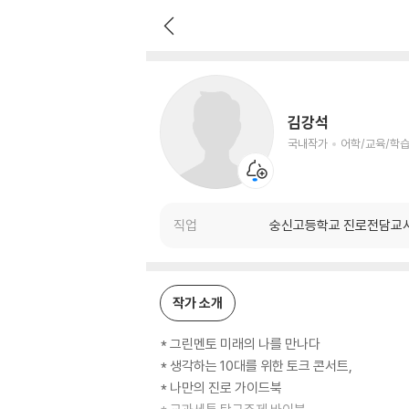
김강석
국내작가
어학/교육/학습 저자
김강석
국내작가
어학/교육/학습
직업
숭신고등학교 진로전담교
작가 소개
* 그린멘토 미래의 나를 만나다
* 생각하는 10대를 위한 토크 콘서트,
* 나만의 진로 가이드북