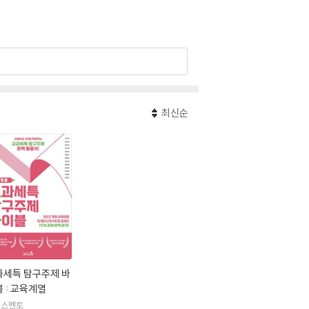
최신순
과세특 탐구주제 바
 : 교육계열
퍼스멘토