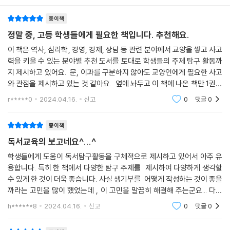
종이책
［책 소개］ 우울증이라는 병을 최신 뇌 과학적인 관점에서 살펴보고, 이
정말 중, 고등 학생들에게 필요한 책입니다. 추천해요.
를 극복하는 방법을 제시하는 책이다. 우울증은 개인의 노력으로 극복할
수 있는 것이 아니라 뇌의 작동 방식에 의한 질환이라는 점을 강조하며, 우
이 책은 역사, 심리학, 경영, 경제, 상담 등 관련 분야에서 교양을 쌓고 사고
울증에 대한 구체적인 근거와 폐해, 그리고 회복을 위한 방법을 설명한다.
력을 키울 수 있는 분야별 추천 도서를 토대로 학생들의 주제 탐구 활동까
우울증에 대한 고정관념을 깨고, 우울증을 앓는 사람들에게는 새로운 해결
지 제시하고 있어요. 문, 이과를 구분하지 않아도 교양인에게 필요한 사고
와 관점을 제시하고 있는 것 같아요. 옆에 놔두고 이 책에 나온 책만 1권씩
책을 제시하고 있다.
읽어가면 상식과 사고력이 커질 것 같아 강력 추천합니다.
--- p.266 「상담심리」 중에서
r*****0
2024.04.16.
신고
0
댓글
0
종이책
독서교육의 보고네요^...^
학생들에게 도움이 독서탐구활동을 구체적으로 제시하고 있어서 아주 유
용합니다. 특히 한 책에서 다양한 탐구 주제를 제시하여 다양하게 생각할
수 있게 한 것이 더욱 좋습니다. 사실 생기부를 어떻게 작성하는 것이 좋을
까라는 고민을 많이 했었는데 , 이 고민을 말끔히 해결해 주는군요... 다양
한 독서활동의 길잡이가 되는 책이라서 추천합니다.^^
h******8
2024.04.16.
신고
0
댓글
0