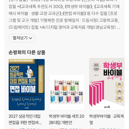
집필 *《교과세특 추천도서 300》, 《학생부 바이블》, 《교과세특 기재
예시 바이블 : 생활·교양 교과군》,《면접 바이블》 등 다수 집필 [프로
그램 및 교구 개발] ?〈행복한 진로 항해일지 : 드림서핑〉 고등학교용,
〈드림메이트〉 집필 *AI 디지털 영어과 교육자료 개발(경남교육청) *
중3 진로전환기 교육자료 개발(경남교육청) [활동] *GEG(Googl
펼쳐보기
e Educator Group) 경남 Leader *AIEDAP 마스터교원 *디지털
기반 사회정서 연구회 리더 *세계시민교육 선도교
손평화
의 다른 상품
2027 성공적인 대입
학생부 바이블 세트 20
학생부바이블 : 교육계
면접을 위한 면접바이
28대입 개편안
열
블