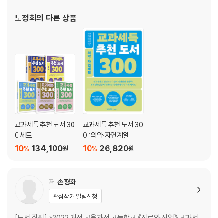
노정희
의 다른 상품
교과세특 추천 도서 30
교과세특 추천 도서 30
0 세트
0 : 의약·자연계열
10
134,100
10
26,820
%
%
원
원
저
손평화
관심작가 알림신청
[도서 집필] *2022 개정 교육과정 고등학교 《진로와 직업》 교과서