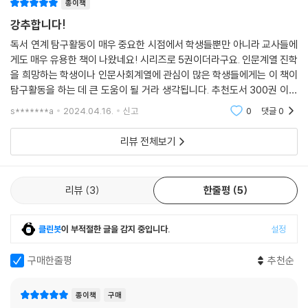
종이책
강추합니다!
독서 연계 탐구활동이 매우 중요한 시점에서 학생들뿐만 아니라 교사들에
게도 매우 유용한 책이 나왔네요! 시리즈로 5권이더라구요. 인문계열 진학
을 희망하는 학생이나 인문사회계열에 관심이 많은 학생들에게는 이 책이
탐구활동을 하는 데 큰 도움이 될 거라 생각됩니다. 추천도서 300권 이상
에 탐구활동 예시, 딜레마 상황을 제시하여 사고력 신장을 위한 연습까지!
s*******a
2024.04.16.
신고
0
댓글
0
엄청난 내용이 담
리뷰 전체보기
리뷰
3
한줄평
5
클린봇
이 부적절한 글을 감지 중입니다.
설정
구매한줄평
추천순
종이책
구매