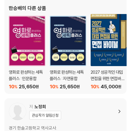
<국어교과군 세특플러스>, 〈세특 프리패스〉, 〈토론 중심탐구활동
한승배
의 다른 상품
영화로 완성하는 세특
영화로 완성하는 세특
2027 성공적인 대입
플러스 : 인문융합
플러스 : 자연융합
면접을 위한 면접바이
블
10
25,650
10
25,650
10
45,000
%
%
%
원
원
원
저
노정희
관심작가 알림신청
경기 한솔고등학교 역사교사.