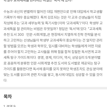
학생부 교과세특을 관리하는 비결은 ‘독서’에 있다!
수능과 내신의 변별력이 떨어진 대입 개편안으로 인해 대입에서 학교생활
기록부가 매우 중요해졌다. 특히 강조되는 것은 각 교과 선생님들이 직접
작성해 주는 ‘교과 세부능력 및 특기사항(이하 ‘교과세특’)’이다. 학생부 교
과세특을 잘 관리하는 비법은 무엇일까? 정답은 ‘독서’에 있다. 『교과세특
추천 도서 300 : 인문·사회계열』은 현장에서 치열하게 진학 전략을 분석
하고 고민하는 선생님들이 학생부 교과세특이 중요하다는 건 알지만 관리
할 방법을 모르는 학생과 학부모, 입시를 대비하는 학생들에게 어떤 자료
를 주어야 할지 고민하는 교사들을 위해 힘을 합쳐 집필한 독서연계 교과
세특 탐구 가이드북이다. 경영, 경제, 미디어, 역사, 상담심리 5개 분야별
로 꼼꼼하게 분류한 인문·사회계열 추천 도서와 도서별로 제공되는 탐구
가이드를 활용한다면 독서에 흥미를 갖지 못하던 학생조차도 관심 분야에
맞는 도서를 읽으며 관련 지식을 쌓고, 동시에 대입도 성공할 수 있을 것이
다.
목차
1. 경영 9