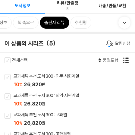
리뷰/한줄평
도서정보
배송/반품/교환
8
정보
책 속으로
출판사 리뷰
추천평
이 상품의 시리즈
5
알림신청
전체선택
품절포함
교과세특 추천 도서 300 : 인문·사회계열
10
26,820
%
원
교과세특 추천 도서 300 : 의약·자연계열
10
26,820
%
원
교과세특 추천 도서 300 : 교과별
10
26,820
%
원
교과세특 추천 도서 300 : 공학계열