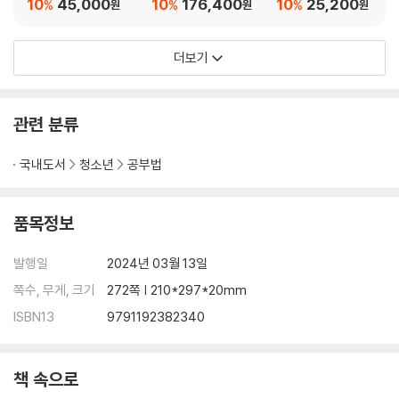
10
45,000
10
176,400
10
25,200
%
%
%
원
원
원
더보기
관련 분류
국내도서
청소년
공부법
품목정보
발행일
2024년 03월 13일
쪽수, 무게, 크기
272쪽 | 210*297*20mm
ISBN13
9791192382340
책 속으로