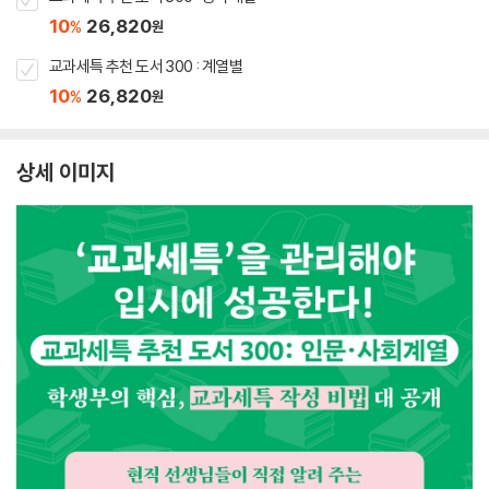
10
26,820
%
원
교과세특 추천 도서 300 : 계열별
10
26,820
%
원
상세 이미지