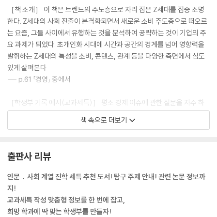
［책 소개］ 이 책은 트렌드의 주도층으로 자리 잡은 Z세대를 집중 조명
한다. Z세대의 사회 진출이 본격화되면서 새로운 소비 주도층으로 떠오르
는 요즘, 그들 사이에서 유행하는 것을 분석하여 공략하는 것이 기업의 주
요 과제가 되었다. 초개인화 시대에 시간과 공간의 경계를 넘어 영향력을
발휘하는 Z세대의 특성을 소비, 콘텐츠, 관계 등을 다양한 측면에서 심도
있게 살펴본다.
--- p.61 「경영」 중에서
［학생부 기록 예시(교과세특)］ 평소 경제 이슈에 관한 질문을 자주 하
며 사회변화에 많은 관심을 많이 보이는 학생임. 자신의 관심 분야와 관련
책 속으로 더보기
된 활동으로 학생들에게 설문 조사를 실시하여 ‘청소년 트렌드 2024’를
선정하여 게시하고, 관련 기업의 주가와 투자가치를 분석한 ‘2024 이 기
업의 주식이 답이다’라는 탐구 보고서를 제출함. 국내외 대표적 우량주를
출판사 리뷰
조사하여 다른 주식과의 차이점을 파악하고 이에 따른 투자 과정에서의 특
징과 유의점을 정리함.
인문．사회 계열 진학 세특 추천 도서! 탐구 주제 안내! 관련 논문 정보까
--- p.66 「경제」 중에서
지!
교과세특 작성 맞춤형 정보를 한 번에 잡고,
［탐구 주제］ 안타깝게도 우리 사회에서는 개인적인 능력과 상관없는 다
희망 학과에 딱 맞는 학생부를 만들자!