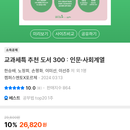
미리보기
사이즈비교
공유하기
소득공제
교과세특 추천 도서 300 : 인문·사회계열
한승배
노정희
손평화
이미선
이선주
저
외 1명
캠퍼스멘토X포르체
2024.03.13.
10.0
판매지수
864
8
베스트
공부법 top20 1주
29,800
원
10
26,820