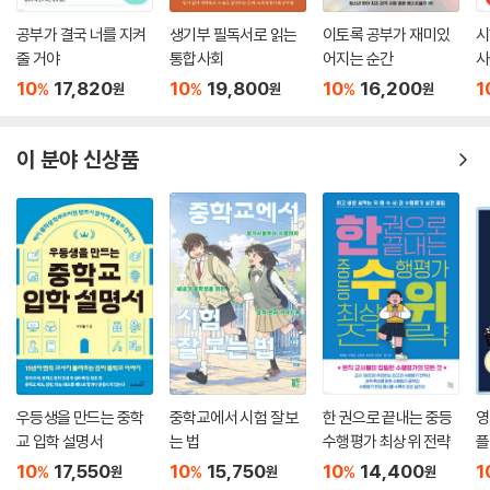
공부가 결국 너를 지켜
생기부 필독서로 읽는
이토록 공부가 재미있
시
줄 거야
통합사회
어지는 순간
사
10
17,820
10
19,800
10
16,200
1
%
%
%
원
원
원
이 분야 신상품
우등생을 만드는 중학
중학교에서 시험 잘 보
한 권으로 끝내는 중등
영
교 입학 설명서
는 법
수행평가 최상위 전략
플
10
17,550
10
15,750
10
14,400
1
%
%
%
원
원
원