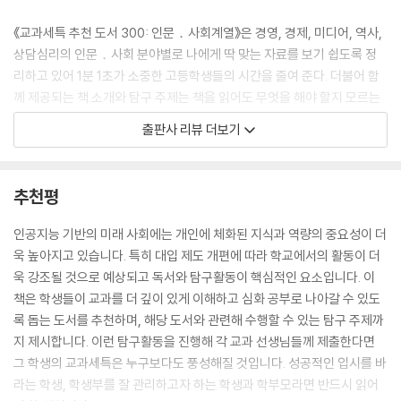
양한 불평등이 존재한다. 그러한 불평등이 우리 삶에 미치는 영향을 알아
보기 위해 다양한 사회적 차별과 불평등의 목록을 작성하여 그것이 개인과
《교과세특 추천 도서 300: 인문．사회계열》은 경영, 경제, 미디어, 역사,
가족, 지역 사회와 국가 나아가 세계에 미치는 영향에 관해 탐구해 보자.
상담심리의 인문．사회 분야별로 나에게 딱 맞는 자료를 보기 쉽도록 정
--- p.100 「경제」 중에서
리하고 있어 1분 1초가 소중한 고등학생들의 시간을 줄여 준다. 더불어 함
께 제공되는 책 소개와 탐구 주제는 책을 읽어도 무엇을 해야 할지 모르는
［학생부 기록 예시(교과세특)］ ‘랜선 사회(에이미 S. 브루크먼)’를 읽고
학생들, 책의 중요한 핵심을 빠르게 파악하고 싶은 학생들에게 책을 읽으
출판사 리뷰 더보기
온라인 플랫폼에서 지식의 형성과 창작이 일어날 수 있음을 이해함. 누구
며 꼼꼼하게 살펴봐야 할 부분, 최신 시사와 연계하여 탐구할 수 있는 주제
나 편집할 수 있는 온
등을 안내한다. 뿐만 아니라 심화 탐구를 위해 관련 도서와 관련 논문까지
라인 백과사전을 사례로 들고 온라인 협업으로 성취할 수 있는 것이 무엇
QR 코드로 제공하고 있어 희망 진로 계열과 관련된 독서를 하고 학생부를
추천평
인지 분석하여 보고서를 작성함. 사람들로 하여금 온라인 백과사전을 만들
위한 탐구활동을 진행하는 데 매우 유용하다. 이러한 정보는 수능과 내신
어 가는 과정에 참여하도록 동기부여 함으로써 협업을 장려하고, 이러한
대비에 학생부 관리까지 몸이 두 개라도 모자랄 학생들이 조금이라도 편하
인공지능 기반의 미래 사회에는 개인에 체화된 지식과 역량의 중요성이 더
협업을 통해 서로의 지식을 공유하고 발전시킬 수 있다고 분석함. 미래 사
게 교과세특을 관리할 수 있도록 도와주는 소중한 정보다. 이 책에서 제공
욱 높아지고 있습니다. 특히 대입 제도 개편에 따라 학교에서의 활동이 더
회에서 협업의 중요성을 이해함.
하고 있는 다양한 자료를 활용해 자신에게 맞는 탐구활동을 진행하고, 각
욱 강조될 것으로 예상되고 독서와 탐구활동이 핵심적인 요소입니다. 이
--- p.133 「미디어」 중에서
교과 선생님께 제출한다면 그 학생의 교과세특은 누구보다도 풍성해질 수
책은 학생들이 교과를 더 깊이 있게 이해하고 심화 공부로 나아갈 수 있도
있다. 희망 진로·학과에 관련된 지식을 더 쌓고 싶은 학생, 희망 학과에 맞
록 돕는 도서를 추천하며, 해당 도서와 관련해 수행할 수 있는 탐구 주제까
［책 소개］ 이 책은 소셜미디어 문화의 긍정적 측면과 부정적 측면을 동
는 학생부·나만의 개성을 살린 학생부를 만들고 싶은 학생, 더불어 다양한
지 제시합니다. 이런 탐구활동을 진행해 각 교과 선생님들께 제출한다면
시에 제시하며, 청소년에게 소셜미디어를 객관적으로 바라볼 수 있는 안목
책을 통해 진로를 탐색하고 싶은 학생들까지 모두에게 유용해 꼭 한 권씩
그 학생의 교과세특은 누구보다도 풍성해질 것입니다. 성공적인 입시를 바
을 길러 준다. 소셜미디어와 관련된 주요 이슈와 문제들을 다루며 독자들
두고 참고하면 좋은 책이다.
라는 학생, 학생부를 잘 관리하고자 하는 학생과 학부모라면 반드시 읽어
에게 자신의 소셜미디어 사용 습관과 태도를 성찰해 볼 수 기회를 제공한