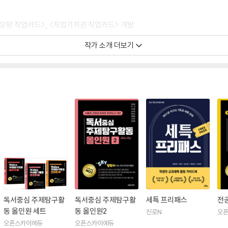
미래유망 직업카드>, <직업가치관 직업카드> 개발
작가 소개 더보기
23)
, 자문위원(2021~2024)
(2023)
정연구
및 자문
자문
5)
독서중심 주제탐구활
독서중심 주제탐구활
세특 프리패스
전
동 올인원 세트
동 올인원2
진로N
오
오픈스카이에듀
오픈스카이에듀