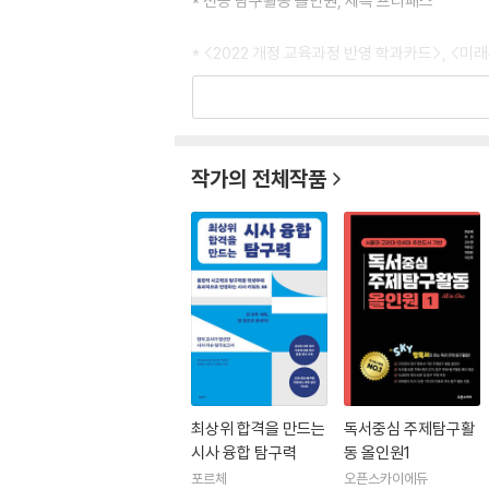
* 전공 탐구활동 올인원, 세특 프리패스
* <2022 개정 교육과정 반영 학과카드>, <
* 전> 수원시 진로교사협의회 부회장(2022~20
* 전> 수원시 청소년 희망등대 진로진학상담지원단
* 전> 수원시 진로체험지원센터 성과공유 평가단
작가의 전체작품
* 커리어넷 직업흥미검사(K형) 문항개발 및 개
* 커리어넷 직업흥미검사(H형) 개정 연구 검토 
* 커리어넷 진로성숙도 검사 개정 연구 검토 및 
* 진로전담교사 1급 정교사 자격연수 강사(202
최상위 합격을 만드는
독서중심 주제탐구활
시사 융합 탐구력
동 올인원1
포르체
오픈스카이에듀