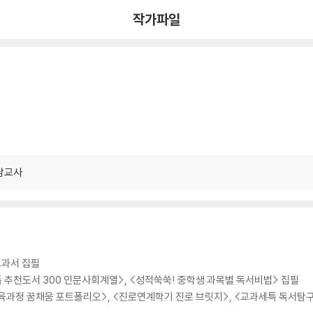
작가파일
담교사
교과서 집필
특 추천도서 300 인문사회계열>, <성적쑥쑥! 중학생 과목별 독서비법> 집필
 교육과정 꿈채움 포트폴리오>, <진로연계학기 진로 브릿지>, <교과세특 독서탐