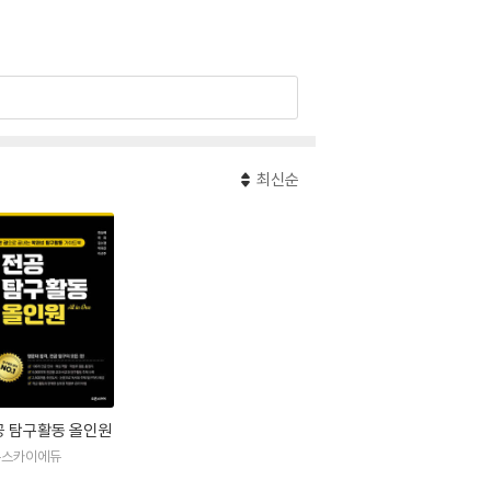
최신순
공 탐구활동 올인원
픈스카이에듀