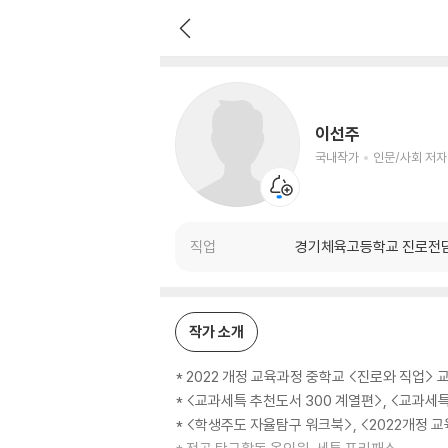
이선주
국내작가
인문/사회 저자
이선주
국내작가
인문/사회 저자
직업
경기체육고등학교 진로전
작가 소개
* 2022 개정 교육과정 중학교 <진로와 직업> 
* <교과세특 추천도서 300 계열편>, <교과세
* <학생주도 자율탐구 워크북>, <2022개정