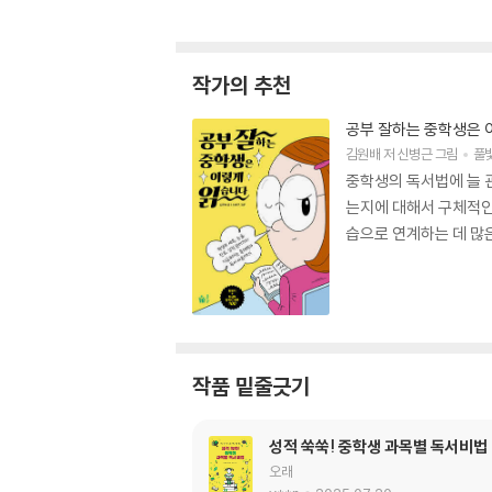
작가의 추천
공부 잘하는 중학생은 
김원배
저
신병근
그림
풀
중학생의 독서법에 늘 
는지에 대해서 구체적인
습으로 연계하는 데 많은
작품 밑줄긋기
성적 쑥쑥! 중학생 과목별 독서비법
오래