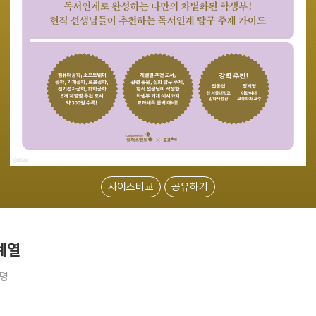
사이즈비교
공유하기
학계열
2명