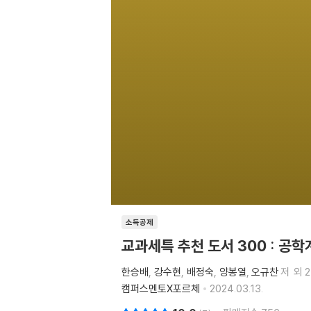
소득공제
교과세특 추천 도서 300 : 공
한승배
강수현
배정숙
양봉열
오규찬
저
외 
캠퍼스멘토X포르체
2024.03.13.