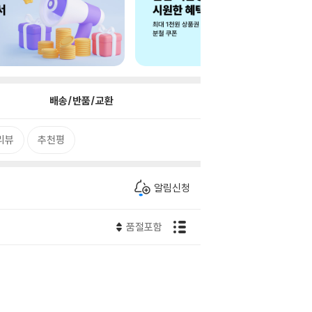
배송/반품/교환
리뷰
추천평
알림신청
품절포함