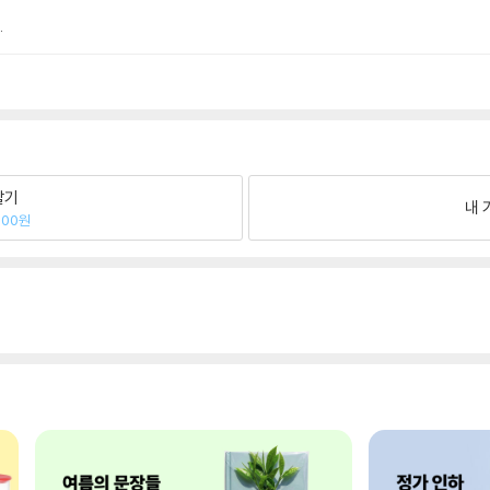
.
팔기
내 
600원