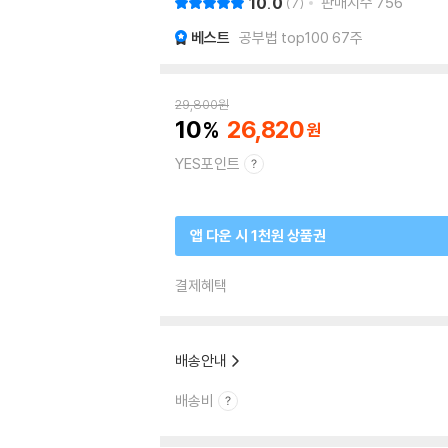
10.0
판매지수
756
7
베스트
공부법 top100 67주
29,800
원
10
26,820
YES포인트
앱 다운 시 1천원 상품권
결제혜택
배송안내
배송비