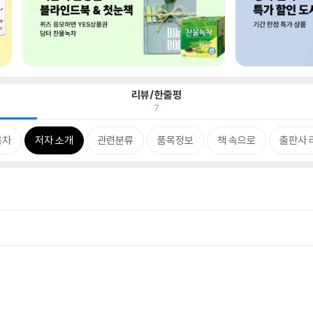
리뷰/한줄평
7
목차
저자 소개
관련분류
품목정보
책 속으로
출판사 