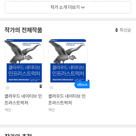
스 인프라스트럭처 관리 도구인 쿠비콘(kubicorn)의 창시자이기도 한 크
작가 소개 더보기
리스는 쿠버네티스에서 특별관심그룹(SIG, Special Interest Group)
를 조직하고 커뮤니티 리더로 활동 중이기에, 클라우드 네이티브 인프라스
트럭처를 분산 클라우드 네이티브 애플리케이션으로 운영하는 데에 따르
작가의 전체작품
최신순
는 사람들의 불만을 충분히 이해한다.
클라우드 네이티브 인
클라우드 네이티브 인
프라스트럭처
프라스트럭처
책만
책만