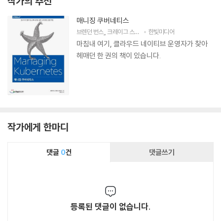
작가의 추천
매니징 쿠버네티스
브렌던 번스
,
크레이그 스테이시
한빛미디어
저
오성근
역
마침내 여기, 클라우드 네이티브 운영자가 찾아
헤매던 한 권의 책이 있습니다.
작가에게 한마디
댓글
0
건
댓글쓰기
등록된 댓글이 없습니다.