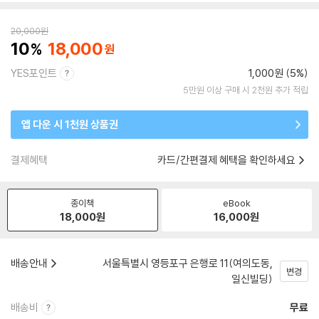
20,000
원
10
18,000
YES포인트
1,000원 (5%)
5만원 이상 구매 시 2천원 추가 적립
앱 다운 시 1천원 상품권
결제혜택
카드/간편결제 혜택을 확인하세요
종이책
eBook
18,000
원
16,000
원
배송안내
서울특별시 영등포구 은행로 11(여의도동,
변경
일신빌딩)
배송비
무료