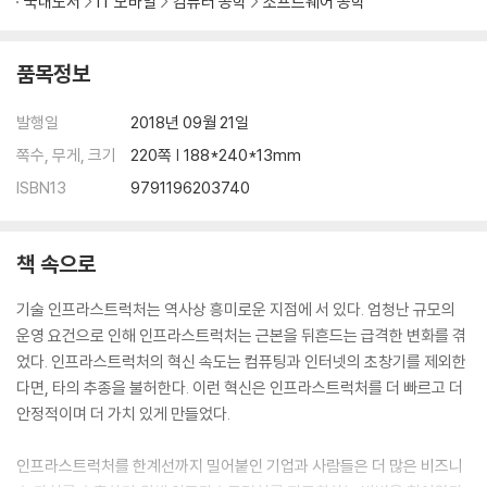
국내도서
IT 모바일
컴퓨터 공학
소프트웨어 공학
[7장] 클라우드 네이티브 애플리케이션 관리
애플리케이션 설계
품목정보
클라우드 네이티브 패턴 구현
애플리케이션 수명주기
발행일
2018년 09월 21일
배포
쪽수, 무게, 크기
220쪽 | 188*240*13mm
실행
ISBN13
9791196203740
폐기
인프라스트럭처에 대한 애플리케이션 요구사항
애플리케이션 런타임과 격리
책 속으로
자원 할당과 스케줄링
환경 격리
기술 인프라스트럭처는 역사상 흥미로운 지점에 서 있다. 엄청난 규모의
서비스 발견
운영 요건으로 인해 인프라스트럭처는 근본을 뒤흔드는 급격한 변화를 겪
상태 관리
었다. 인프라스트럭처의 혁신 속도는 컴퓨팅과 인터넷의 초창기를 제외한
모니터링과 로깅
다면, 타의 추종을 불허한다. 이런 혁신은 인프라스트럭처를 더 빠르고 더
메트릭 집계
안정적이며 더 가치 있게 만들었다.
디버깅과 추적
정리
인프라스트럭처를 한계선까지 밀어붙인 기업과 사람들은 더 많은 비즈니