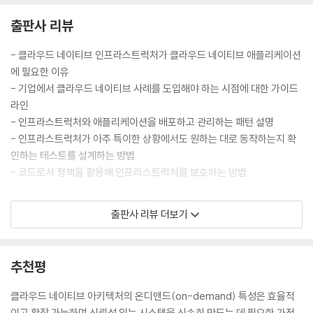
유지 보수 담당자는 전진하며 새롭고 의미 있는 작업을 수행한다. 어떤 회
케이션을 동일하게 관리하는 방법을 보여준다.
[부록 A] 네트워크 회복성을 위한 패턴
출판사 리뷰
사들은 확장성, 신뢰성, 유연성과 같은 도전을 극복해왔다. 이런 회사들은
8장 '애플리케이션 보호'는 애플리케이션을 안전하게 만드는 방법을 설명
부하 분산
다른 회사들이 따라 올 수 있는 패턴을 캡슐화하는 프로젝트를 만들어왔
한다.
부하 차단
- 클라우드 네이티브 인프라스트럭처가 클라우드 네이티브 애플리케이션
다. 이 패턴들은 종종 구현 당사자라면 쉽게 발견할 수 있지만, 어떤 경우에
9장 '클라우드 네이티브 인프라스트럭처 구현'은 결론을 내리고 미래에 대
서비스 발견
에 필요한 이유
는 명확하게 드러나지 않는다.
한 통찰력을 제공한다.
재시도와 최종 기한
- 기업에서 클라우드 네이티브 사례를 도입해야 하는 시점에 대한 가이드
회로 차단
라인
이 책은 클라우드 네이티브 기술의 최전선에 위치한 회사에서 얻은 교훈을
어떤 사람들은 순서대로 책을 읽지 않는다. 이런 사람들이 이 책의 광범위
TLS와 인증
- 인프라스트럭처와 애플리케이션을 배포하고 관리하는 패턴 설명
공유해 여러분이 확장 가능한 애플리케이션을 안정적으로 실행하는 문제
한 주제에 대해 접근할 수 있는 몇 가지 제안은 다음과 같다. 인프라스트럭
라우팅: 입구와 출구
- 인프라스트럭처가 아주 특이한 상황에서도 원하는 대로 동작하는지 확
를 해결할 수 있게 도와준다. 현대 비즈니스는 매우 빠르게 움직인다. 이 책
처를 만들고 유지 관리하는 데 중점을 둔 엔지니어인 경우 최소한 3장에서
통찰과 모니터링
인하는 테스트를 설계하는 방법
에서 소개하는 패턴은 인프라스트럭처가 비즈니스의 속도와 애자일 요구
6장까지를 모두 읽어야 마땅하다. 애플리케이션 개발자는 클라우드 네이
- 코드로서 정책을 활용해 인프라스트럭처를 보호하는 방법
사항을 따라 잡게 도와줄 것이다. 더 중요하게는 이런 패턴을 이용해야 할
티브 애플리케이션으로 인프라스트럭처 전용 도구를 개발하는 방법에 대
[부록 B] 락인에 대응하는 우리의 자세
때가 언제인지 결정을 내릴 수 있게 자율권을 줄 것이다. 이런 패턴 중 많은
해 4장과 5장, 7장을 집중적으로 읽기 바란다. 클라우드 네이티브 인프라
락인은 불가피하다
인프라스트럭처 또는 인프라스트럭처 관리 도구를 개발하는 엔지니어인
부분이 오픈 소스 프로젝트에서 입증되었다. 이런 프로젝트 중 일부를 클
출판사 리뷰 더보기
스트럭처를 구축하지 않은 사람은 1장, 2장, 9장이 가장 많은 도움이 될 것
기술 락인
경우 이 책에서 많은 혜안을 얻을 것이다. 클라우드 환경에서 실행되도록
라우드 네이티브 컴퓨팅 재단(CNCF, Cloud Native Computing Foun
이다.
공급 업체 락인
설계된 인프라스트럭처를 생성하기 위한 패턴, 프로세스, 사례를 이해하
dation)에서 관리한다. 프로젝트와 재단이 패턴의 유일한 전형은 아니지
락인은 위험 요소인가
는 데 도움을 줄 것이다. 어떻게 해야 제대로 하는지를 배우면 애플리케이
만, 이런 노력을 무시해선 안 된다. 프로젝트에 담긴 패턴을 예제로 취급해,
추천평
전략을 아웃소싱하지 마라
션의 역할과 인프라스트럭처를 구축하거나 클라우드 서비스를 사용해야
실제 사용할 경우에는 기존의 해법을 점검하기 위한 노력을 게을리하지 않
만 하는 시점을 더 잘 이해할 수 있다.
아야 한다.
클라우드 네이티브 아키텍처의 온디맨드(on-demand) 특성은 효율적
[부록 C] 사례 연구: 박스(BOX) 사의 쿠버네티스 도입기
이고 확장 가능하며 신뢰성 있는 시스템을 신속히 만드는 데 필요한 가정