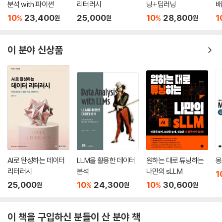
분석 with 파이썬
리터러시
닝+딥러닝
배
--- 역자의 말 중에서
10
23,400
25,000
10
28,800
1
%
%
원
원
원
학창 시절 1990년대 초반에 워크스테이션이 가득 찬 연구실에서 근무할
때, 모든 서버 전면에는 이름과 IP 주소가 적힌 명패가 붙어 있었다. 만화
이 분야 신상품
영화 주인공, 행성, 보석 등에서 아이디어를 얻은 멋진 서버 이름은 심지어
다른 학교에서도 알고 있을 정도였다(아, 그 당시는 겁도 없이 공인 IP로
인터넷에 접속하던 시절이라서 DNS 이름이 서버의 진짜 별명이었다). 장
애가 발생하면 서버로 달려가서 하드웨어에는 문제가 없는지, 경우에 따라
서는 리부팅이 필요한지 꼼꼼하게 콘솔 앞에서 진단하고 문제를 해소한 다
음에 결과 보고서의 가장 상단에 문제가 된 서버 이름을 기입했다.
강산이 두 번 바뀌어 2010년 이후 퍼블릭 클라우드가 본격적으로 시장을
공략하기 시작하면서 서버 관리자도, 서버 이름도 소리소문없이 사라지기
AI로 완성하는 데이터
LLM을 활용한 데이터
원하는 대로 튜닝하는
몽
시작했다. 누구나(관리는 클라우드 업체에서 담당하므로 실제 업무를 맡
리터러시
분석
나만의 sLLM
은 개발자일 확률이 높겠지만) 클라우드 콘솔에 들어가서 버튼만 누르면
1
25,000
10
24,300
10
30,600
인스턴스가 바로 만들어지고 사라지는 상황에서 그까짓 이름 따위가 무슨
%
%
원
원
원
소용이 있겠는가? 인스턴스 ID만 알면 API로 서버를 관리할 수 있기에 서
버 이름은 물론이고 심지어 클라우드 데이터 센터의 물리적인 위치나 표준
이 책을 구입하신 분들이 산 분야 책
시간대에 맞춘 운영 시간도 관심에서 멀어지기 시작했다. 어차피 인스턴스