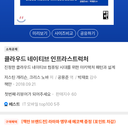
미리보기
사이즈비교
공유하기
소득공제
클라우드 네이티브 인프라스트럭처
진정한 클라우드 네이티브 컴퓨팅 시대를 위한 아키텍처 패턴과 설계
저스틴 개리슨
크리스 노바
저
공용준
역
박재호
감수
책만
2018.09.21.
첫번째 리뷰어가 되어주세요
판매지수
60
베스트
IT 모바일 top100 5주
[책만 브랜드전] 라마와 앵무새 에코백 증정 (포인트 차감)
구매혜택