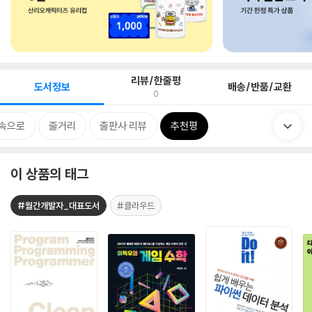
리뷰/한줄평
도서정보
배송/반품/교환
0
 속으로
줄거리
출판사 리뷰
추천평
이 상품의 태그
#월간개발자_대표도서
#클라우드