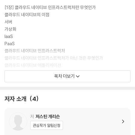
[1장] 클라우드 네이티브 인프라스트럭처란 무엇인가
클라우드 네이티브의 이점
서버
가상화
IaaS
PaaS
클라우드 네이티브 인프라스트럭처
클라우드 네이티브 인프라스트럭처가 아닌 것은 무엇인가
클라우드 네이티브 애플리케이션
마이크로서비스
목차 더보기
정상 상태 보고
측정 데이터
회복성
저자 소개
4
선언적, 비 반응적
클라우드 네이티브 애플리케이션이 인프라스트럭처에 미치는 영향
정리
저
저스틴 개리슨
관심작가 알림신청
[2장] 클라우드 네이티브를 도입해야 할 시점