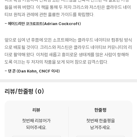
또한 애플리케이션 엔지니어는 어떤 서비스가 만들고 있는 애플리케이션
이 책은 클라우드 네이티브 인프라스트럭처의 장점은 물론이고 확장 가능
들을 바꿔 버렸다. 이 책을 통해 두 저자 크리스와 저스틴은 클라우드 네이
의 일부가 되어야 하며 어떤 서비스가 인프라스트럭처에서 반드시 제공되
한 시스템과 애플리케이션을 만드는 기본 패턴을 알려준다. 인프라스트럭
티브 원칙과 관례에 관한 훌륭한 가이드를 확립했다.
어야만 하는지 알 수 있다. 이 책을 통해 애플리케이션 엔지니어는 인프라
처를 테스트하는 방법과, 필요에 따라 유연한 인프라스트럭처를 만드는 방
- 에이드리안 코크로프트(Adrian Cockcroft)
스트럭처 관리를 위한 애플리케이션을 개발하는 엔지니어와 공유해야 할
법도 설명한다. 그래서 무엇이 중요하고, 앞으로 어떤 상황이 발생할지에
책무도 발견할 수 있다. 기술 수준을 높이고 인프라스트럭처 설계와 클라
대해서도 알 수 있다. 이 책이 독자 여러분에게 흥미진진한 기회를 찾아 전
앞으로 십여 년 후쯤에 모든 소프트웨어는 클라우드 네이티브 컴퓨팅 방식
우드 네이티브 방식으로 인프라스트럭처를 유지 관리하고 싶은 시스템 관
진하고, 공동체와 더불어 함께 배운 지식을 자유롭게 공유하기 위한 영감
으로 배포될 것이다. 크리스와 저스틴은 클라우드 네이티브 커뮤니티의 리
리자는 이 책에서 교훈을 얻을 수 있다.
을 줄 수 있기를 바란다.
--- 지은이의 말 중에서
더로 활약해 왔다. 이처럼 새롭고 흥미로운 생태계를 많은 사람이 항해하
도록 이끄는 두 저자의 작품을 보게 되어 참으로 감격스럽다.
퍼블릭 클라우드에서 모든 인프라스트럭처를 실행하는가? 이 책을 통해
클라우드는 만드는 사람이나 사용하는 사람이나 여간 쉽지가 않다. 이전
언제 클라우드 서비스를 도입해 사용할 것인지, 그리고 언제 자신만의 추
- 댄 콘 (Dan Kohn, CNCF 이사)
시대의 인프라스트럭처는 회사나 본인이 직접 보유한 물리 서버, IDC나 특
상화 또는 서비스를 구축해야 할지를 알 수 있을 것이다. 데이터 센터 또는
정 서비스 업체에서 제공받는 호스팅 서버 정도로 나뉘었는데, 이제는 거
직접 구축한(on-premise) 클라우드에서 운영하고 있는가? 이 책에서는
기에다가 가상머신과 컨테이너까지 더해졌다. 그리고 총 비용효율 증대와
리뷰/한줄평
0
현대적인 애플리케이션이 인프라스트럭처에서 기대하는 바를 설명하고,
아웃소싱 또는 오프쇼어off-shore(완전히 남의 자산을 사용해서 인프라
현재 투자한 것들을 활용하기 위해 필요한 서비스를 이해하는 데 도움을
스트럭처를 유지하는 것)를 위해서 퍼블릭 클라우드나 프라이빗 클라우드
준다.
를 사용하고 있다. 복잡도가 너무 높아져서, 이제 인프라스트럭처 관리는
리뷰
한줄평
단순히 정책이나 절차, 그리고 이것을 유지하기 위한 사람만으로는 지탱할
첫번째 리뷰어가
첫번째 한줄평을
이 책은 사용법을 설명하지 않고, 구현 예를 제공하지도 않으며, 특정 제품
수가 없다.
되어주세요.
남겨주세요.
을 처방하지도 않는다. 아마도 관리자나 이사, 임원에게는 너무 기술적일
수 있지만, 이런 역할을 맡은 사람의 참여도와 기술적 전문성에 따라 이 책