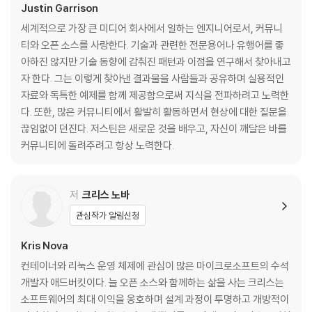
애플리케이션
Justin Garrison
사람
세계적으로 가장 큰 미디어 회사에서 일하는 엔지니어로서, 커뮤니
시스템
티와 오픈 소스를 사랑한다. 기술과 관련한 전문용어나 유행어를 좋
기업
아하진 않지만 기술 동향에 감춰진 패턴과 이점을 연구해서 찾아내고
클라우드 네이티브 인프라스트럭처가 필요 없는 상황
자 한다. 그는 이렇게 찾아낸 결과물을 사람들과 공유하며 실용적인
기술적 한계
자료와 독특한 예제를 함께 제공함으로써 지식을 전파하려고 노력한
기업의 한계
다. 또한, 많은 커뮤니티에서 활발히 활동하면서 현상에 대한 질문을
정리
끊임없이 던진다. 저스틴은 새로운 것을 배우고, 자신이 깨달은 바를
커뮤니티에 돌려주려고 항상 노력한다.
[3장] 클라우드 네이티브 배포의 진화
인프라스트럭처 표현하기
도표로서 인프라스트럭처
저
크리스 노바
스크립트로서 인프라스트럭처
관심작가 알림신청
코드로서 인프라스트럭처
소프트웨어로서 인프라스트럭처
Kris Nova
배포 도구
컨테이너와 리눅스 운영 체제에 관심이 많은 마이크로소프트의 수석
멱등성
개발자 애드버킷이다. 늘 오픈 소스와 함께하는 삶을 사는 크리스는
실패 처리
소프트웨어의 최대 이익을 옹호하며 설계 과정이 투명하고 개방적이
정리