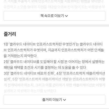
스 가치를 추출하기 위해 인프라스트럭처를 자동화하는 방법을 찾아왔다.
[8장] 애플리케이션 보호
유연하고 소모품 형태의 자원을 제공함으로써 돈이 많이 드는 비용발생 부
코드로서 정책
서를 비즈니스 필수 유틸리티로 전환해왔다. 그러나 유틸리티가 비즈니스
배포 분기
책 속으로 더보기
에 재정적 가치를 제공하는 경우는 드물다. 다시 말해 인프라스트럭처는
적합성 테스트
종종 무시되고 원치 않는 비용으로 간주되는 경우가 많다. 그래서 인프라
준수성 테스트
스트럭처 혁신이나 개선에 대한 시간과 비용 투자는 보기 드물다.
활동 테스트
줄거리
인프라스트럭처 감사
비즈니스 스택에 필수적이고 흥미로운 인프라스트럭처를 어떻게 쉽사리
1장 '클라우드 네이티브 인프라스트럭처란 무엇인가'는 클라우드 네이티
불변 인프라스트럭처
무시할 수 있을까? 인프라스트럭처가 중단된다면 비즈니스도 중단되기
브 인프라스트럭처가 무엇이며, 지금까지 인프라스트럭처가 어떤 단계들
정리
때문에 분명히 주의를 기울여야 한다. 그런데 왜 이런 현실을 개선하기가
을 거쳐왔는지 파악한다.
어려운 걸까? 인프라스트럭처가 성숙 단계에 도달해 사용자에게 지루함
2장 '클라우드 네이티브를 도입해야 할 시점'은 이어지는 장에서 설명하는
[9장] 클라우드 네이티브 인프라스트럭처 구현
을 안겨주었기 때문이다. 그러나 인프라스트럭처의 잠재력과 새로운 도전
패턴을 채택할 조건과 시기를 결정하는 데 도움을 줄 수 있다.
변화를 위해 집중할 분야
들은 구현자와 엔지니어의 열정을 불러 일으켰다.
3장 '클라우드 네이티브 배포의 진화', 4장 '인프라스트럭처 애플리케이션
사람
설계', 5장 '인프라스트럭처 애플리케이션 개발'은 인프라스트럭처가 어떻
아키텍처
인프라 확장과 새로운 비즈니스 수행 방식과 관련해 다양한 산업 분야의
게 전개되어야 하는지, 그리고 이를 관리하기 위한 애플리케이션은 어떻게
카오스 관리
엔지니어가 해법을 찾기 위해 공조해왔으며, 오픈 소스 소프트웨어와 상부
설계하고 작성해야 하는지를 보여준다.
애플리케이션
상조하는 공동체의 에너지가 새로운 개념과 혁신의 폭발을 불러 일으켰다.
6장 '클라우드 네이티브 인프라스트럭처 테스트'는 테스트로부터 출발해
미래에 대한 전망
줄거리 더보기
올바르게 관리된다면, 오늘 인프라스트럭처와 애플리케이션에 등장한 도
안정적인 인프라스트럭처를 설계하는 방법을 설명한다.
정리
전이 내일과 동일하지는 않을 것이다. 이런 식으로 인프라스트럭처 구축과
7장 '클라우드 네이티브 애플리케이션 관리'는 인프라스트럭처와 애플리