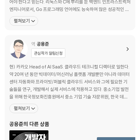
어야 한다고 믿는다. 리눅스와 C에 뿌리를 둔 백엔드 인프라스트럭처
엔지니어로서, Go 프로그래밍 언어에도 능숙하여 많은 성공적인 도
[4장] 인프라스트럭처 애플리케이션 설계
구를 Go 언어로 만들었다. 또한, 쿠버네티스의 메인테이너(maintai
부트스트랩 문제
펼쳐보기
ner)이자 성공적인 쿠버네티스 인프라스트럭처 관리 도구인 쿠비콘
API
(kubicorn)의 창시자이기도 한 크리스는 쿠버네티스에서 특별관심
세계의 상태
그룹(SIG, Special Interest Group)
조정자 패턴
역
공용준
규칙 1: 모든 입출력에 대해 데이터 구조체를 사용한다
관심작가 알림신청
규칙 2: 데이터 구조체가 불변임을 보장한다
규칙 3: 자원 맵을 단순하게 유지한다
현) 카카오 Head of AI SaaS. 클라우드 테크니컬 디렉터로 일한다.
규칙 4: 실제 상태를 기대되는 상태와 일치시킨다
약 20여 년 동안 빅데이터/머신러닝 플랫폼 개발뿐만 아니라 데이터
조정자 패턴의 메소드
센터 자동화와 프라이빗/퍼블릭 클라우드 서비스와 그에 필요한 기
Go 언어로 만든 패턴 예제
술들을 연구, 개발해서 실제 서비스에 적용하고 있다. 중소기업 발전
감사 관계
을 위해 한국정보화진흥원에서 중소 기업 기술 자문위원, 한국 데이
컨트롤러에서 조정자 패턴 사용
터베이스 진흥원 자문위원으로도 활동한다. 주요 저서로는 『클라우
펼쳐보기
정리
드 전환 그 실제 이야기』, 『카프카: 데이터 플랫폼의 최강자』, 『클라우
드 API를 활용한 빅데이터 분석』, 『실전 클라우드 인프라 구축 기술』
공용준
의 다른 상품
[5장] 인프라스트럭처 애플리케이션 개발
등이 있다. 전) KT 클라우드 웨
API 설계하기