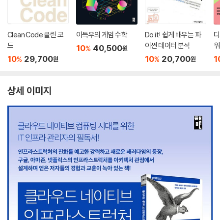
Clean Code 클린 코
이득우의 게임 수학
Do it! 쉽게 배우는 파
디
드
이썬 데이터 분석
워
10
40,500
%
원
E
10
29,700
10
20,700
1
%
%
원
원
상세 이미지