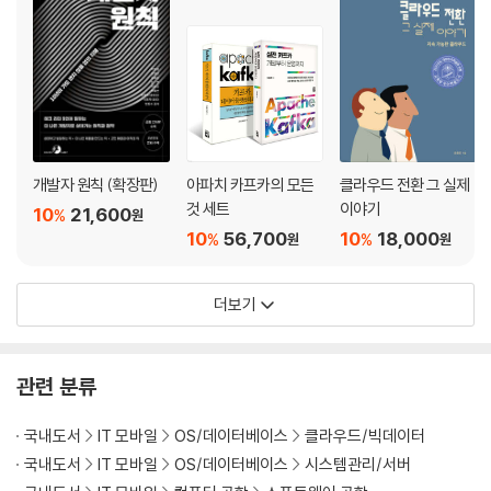
기능 추가
조만간 사라질 기능
변형되는 인프라스트럭처
정리
[6장] 클라우드 네이티브 인프라스트럭처 테스트
무엇을 테스트해야 할까
테스트 가능한 코드 작성
개발자 원칙 (확장판)
아파치 카프카의 모든
클라우드 전환 그 실제
것 세트
이야기
유효성 검사
10
21,600
%
원
코드 기반 테스트
10
56,700
10
18,000
%
%
원
원
확신 측정
테스트 유형
더보기
인프라스트럭처 단정
통합 테스트
단위 테스트
관련 분류
모의 테스트
카오스 테스트
국내도서
IT 모바일
OS/데이터베이스
클라우드/빅데이터
인프라스트럭처 모니터링
국내도서
IT 모바일
OS/데이터베이스
시스템관리/서버
정리