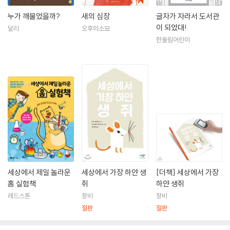
누가 깨물었을까?
새의 심장
글자가 자라서 도서관
이 되었대!
달리
오후의소묘
한울림어린이
세상에서 제일 놀라운
세상에서 가장 하얀 생
[더책] 세상에서 가장
홈 실험책
쥐
하얀 생쥐
레드스톤
창비
창비
절판
절판