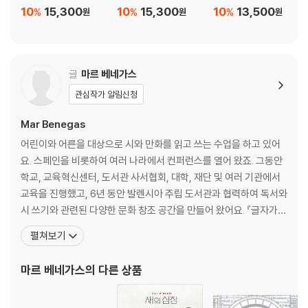
10
15,300
10
15,300
10
13,500
%
%
%
원
원
원
글
마르 베네가스
관심작가 알림신청
Mar Benegas
어린이와 어른을 대상으로 시와 만화를 읽고 쓰는 수업을 하고 있어
요. 스페인을 비롯하여 여러 나라에서 컨퍼런스를 열어 왔죠. 그동안
학교, 교육혁신센터, 도서관 사서협회, 대학, 재단 및 여러 기관에서
교육을 진행했고, 6년 동안 발렌시아 주립 도서관과 협력하여 독서와
시 쓰기와 관련된 다양한 문화 창조 공간을 만들어 왔어요. 『글자가
자라서 도서관이 되었대!』는 중국, 브라질, 한국, 이탈리아, 프랑스에
펼쳐보기
서 번역 출판되었습니다. 스페인의 초등과학 교사이자 아동서 저술
가. <세상에서 제일 놀라운 홈 실험책>을 써서 베스트셀러로 큰 성공
마르 베네가스
의 다른 상품
을 거두었다. 동화작가이자 시인이