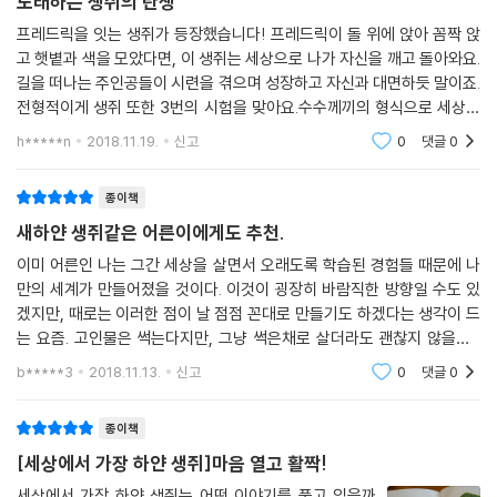
노래하는 생쥐의 탄생
프레드릭을 잇는 생쥐가 등장했습니다! 프레드릭이 돌 위에 앉아 꼼짝 앉
고 햇볕과 색을 모았다면, 이 생쥐는 세상으로 나가 자신을 깨고 돌아와요.
길을 떠나는 주인공들이 시련을 겪으며 성장하고 자신과 대면하듯 말이죠.
전형적이게 생쥐 또한 3번의 시험을 맞아요.수수께끼의 형식으로 세상을
이루는 무언가를 알아내며 스스로 가장 소중하게 생각하던 것을 잃었다 생
h*****n
2018.11.19.
신고
0
댓글
0
각했을 때 신기하
종이책
새하얀 생쥐같은 어른이에게도 추천.
이미 어른인 나는 그간 세상을 살면서 오래도록 학습된 경험들 때문에 나
만의 세계가 만들어졌을 것이다. 이것이 굉장히 바람직한 방향일 수도 있
겠지만, 때로는 이러한 점이 날 점점 꼰대로 만들기도 하겠다는 생각이 드
는 요즘. 고인물은 썩는다지만, 그냥 썩은채로 살더라도 괜찮지 않을까...
아주 썩지만 않는다면. 게다가 그 과정에서 내 새하얀 마음이 다치고 더럽
b*****3
2018.11.13.
신고
0
댓글
0
혀지기라도 한다
종이책
[세상에서 가장 하얀 생쥐]마음 열고 활짝!
세상에서 가장 하얀 생쥐는 어떤 이야기를 품고 있을까