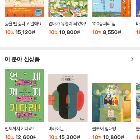
싫을 땐 싫다고 말해요
엄마가 유령이 되었어!
100층짜리 집
바
10
15,120
10
10,800
10
8,550
1
%
%
%
원
원
원
이 분야 신상품
언제까지 기다려!
미래에는
블루이 침대방
블
10
12,600
10
15,300
10
10,800
1
%
%
%
원
원
원