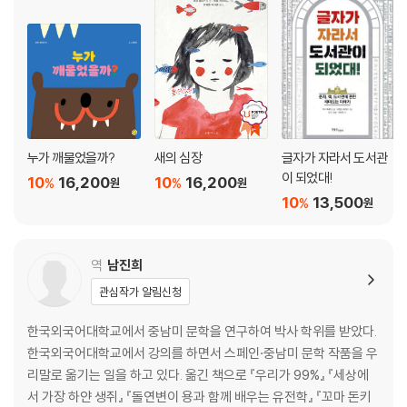
누가 깨물었을까?
새의 심장
글자가 자라서 도서관
이 되었대!
10
16,200
10
16,200
%
%
원
원
10
13,500
%
원
역
남진희
관심작가 알림신청
한국외국어대학교에서 중남미 문학을 연구하여 박사 학위를 받았다.
한국외국어대학교에서 강의를 하면서 스페인·중남미 문학 작품을 우
리말로 옮기는 일을 하고 있다. 옮긴 책으로 『우리가 99%』 『세상에
서 가장 하얀 생쥐』 『돌연변이 용과 함께 배우는 유전학』 『꼬마 돈키