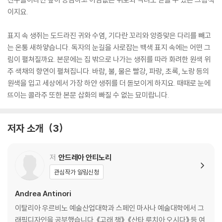
이지요.
표지 속 생쥐는 도드라진 귀와 수염, 기다란 꼬리와 앙증맞은 다리를 빼고
는 온통 새하얗습니다. 독자의 눈길을 사로잡는 백색 표지 속에는 어떤 그
림이 펼쳐질까요. 본문에는 집 밖으로 나가는 생쥐를 따라 화려한 원색 위
주 색채의 향연이 펼쳐집니다. 바람, 불, 물은 빨강, 파랑, 초록, 노랑 등의
원색을 입고 세상에서 가장 하얀 생쥐를 더 돋보이게 하지요. 때때로 눈에
뜨이는 콜라주 또한 본문 삽화의 빠질 수 없는 묘미랍니다.
저자 소개
3
저
안드레아 안티노리
관심작가 알림신청
Andrea Antinori
이탈리아 우르비노 예술산업대학과 스페인 마사나 예술대학에서 그
래픽디자인을 공부했습니다. 《고래 책》, 《산타 루치아 오시다》 등 여