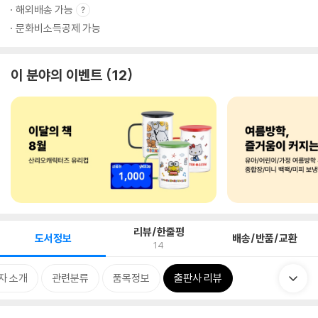
해외배송 가능
문화비소득공제 가능
이 분야의 이벤트
12
리뷰/한줄평
도서정보
배송/반품/교환
14
자 소개
관련분류
품목정보
출판사 리뷰