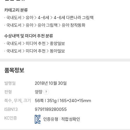
카테고리 분류
국내도서
유아
4-6세
4-6세 다른나라 그림책
국내도서
유아
유아 그림책
유아 창작동화
수상내역 및 미디어 추천 분류
국내도서
미디어 추천
중앙일보
국내도서
미디어 추천
동아일보
품목정보
발행일
2018년 10월 30일
판형
양장
쪽수, 무게, 크기
56쪽 | 351g | 165*240*15mm
ISBN13
9791189280055
KC인증
인증유형 : 적합성확인