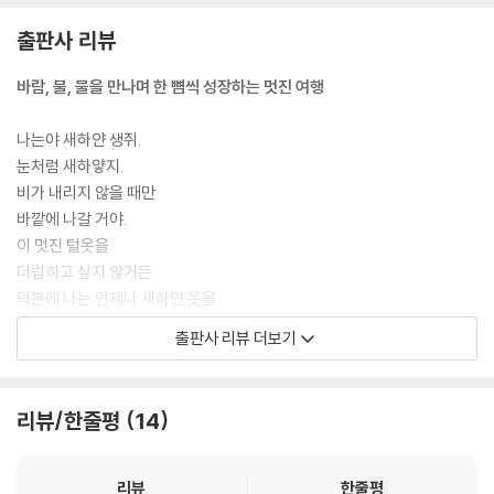
출판사 리뷰
바람, 불, 물을 만나며 한 뼘씩 성장하는 멋진 여행
나는야 새하얀 생쥐.
눈처럼 새하얗지.
비가 내리지 않을 때만
바깥에 나갈 거야.
이 멋진 털옷을
더럽히고 싶지 않거든.
덕분에 나는 언제나 새하얀 옷을
입고 있지!
출판사 리뷰 더보기
귀여운 생쥐는 날마다 눈처럼 새하얀 털을 자랑하며 노래 부른다. 생쥐는
하얀 털에 때가 탈까 봐 비가 내리지 않는 날만 외출한다. 어느 날, 생쥐는
리뷰/한줄평
14
바람에 날리는 씨앗을 쫓아 더 멀리 나아가게 된다. 너무 멀리 가버린 까닭
에 그만 길을 잃고, 의도치 않았던 긴 여행을 떠난다. 집으로 돌아가는 길을
찾는 생쥐는 바람, 불, 물의 집을 거치며 자신도 모르는 사이 조금씩 강해지
리뷰
한줄평