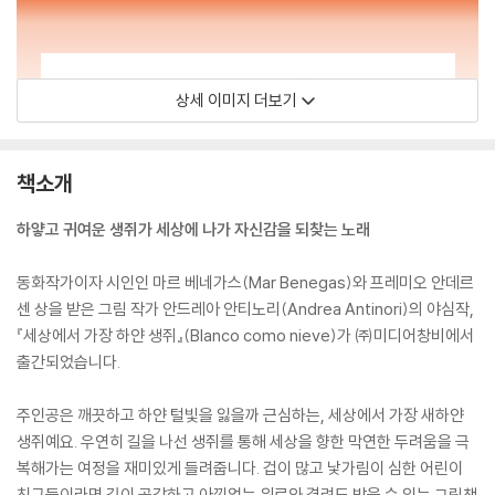
상세 이미지 더보기
책소개
하얗고 귀여운 생쥐가 세상에 나가 자신감을 되찾는 노래
동화작가이자 시인인 마르 베네가스(Mar Benegas)와 프레미오 안데르
센 상을 받은 그림 작가 안드레아 안티노리(Andrea Antinori)의 야심작,
『세상에서 가장 하얀 생쥐』(Blanco como nieve)가 ㈜미디어창비에서
출간되었습니다.
주인공은 깨끗하고 하얀 털빛을 잃을까 근심하는, 세상에서 가장 새하얀
생쥐예요. 우연히 길을 나선 생쥐를 통해 세상을 향한 막연한 두려움을 극
복해가는 여정을 재미있게 들려줍니다. 겁이 많고 낯가림이 심한 어린이
친구들이라면 깊이 공감하고 아낌없는 위로와 격려도 받을 수 있는 그림책