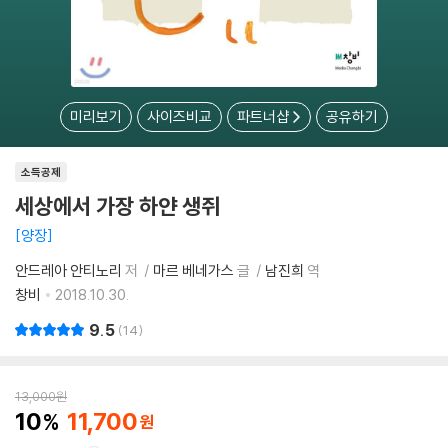
미리보기
사이즈비교
파트너샵
공유하기
소득공제
세상에서 가장 하얀 생쥐
양장
안드레아 안티노리
저
마르 베네가스
글
남진희
역
창비
2018.10.30.
9.5
14
13,000
원
10
11,700