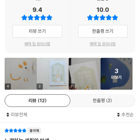
고 성장하는 놀라운 경험을 한다. 바람에 휩쓸려 온몸에 덤불이 엉켜 붙고,
9.4
10.0
불의 집에서는 심지어 수염을 그슬리기도 한다.
마침내 ‘세상에서 가장 하얀 생쥐’가 아닌 새카만 생쥐가 돼버리고 만다. 역
리뷰 쓰기
한줄평 쓰기
경 끝에 물의 집에 이르러서야 푸르른 물결에 휩싸여 다시금 새하얀 생쥐
가 된다. 드디어 집을 찾아 돌아온 생쥐는 달라진 자신을 발견한다. ‘이제
혜택 및 유의사항
혜택 및 유의사항
비가 내리는 날에도 바깥에 나가기를 좋아하는 생쥐’는 세상을 향해 활짝
문을 열다. 우리 집은 언제나 활짝 열려 있다고 노래한다. 이제 생쥐는 온몸
이 잿빛이 되어도, 눈처럼 하얀 털이 새카맣게 변해도 개의치 않는다. 폐쇄
3
적인 생쥐 캐릭터가 긴 여정을 통해 놀랍도록 바뀐 것이다.
더보기
겁이 많고 내성적이어서 사교성이 없거나, 밖에 나가기가 두려워 부모와
4
3
7
붙어만 있는 아이들이 있다. 마치 이런 친구들의 마음을 읽어주듯이 생쥐
리뷰
12
한줄평
2
의 여행은 흥미진진하고 용기 있게 펼쳐지고 결국 꼭꼭 닫아둔 마음을 활
짝 열게 만든다. 책장을 덮는 순간 공감하고 위로를 받은 아이들은 어느새
리뷰전체
추천순
마음속 키가 한 뼘 더 자라 있을 것이다. 생쥐와 바람, 불, 강이 주고받는 대
화의 운율은 시를 읽듯, 노래를 따라 부르듯 자연스럽게 아이들의 독서를
종이책
이끌어간다. 세상에서 가장 새하얀 생쥐의 ‘세상에서 가장 매력적인’ 이야
기이다.