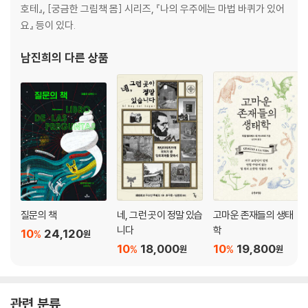
호테』, [궁금한 그림책 몸] 시리즈, 『나의 우주에는 마법 바퀴가 있어
요』 등이 있다.
남진희
의 다른 상품
질문의 책
네, 그런 곳이 정말 있습
고마운 존재들의 생태
니다
학
10
24,120
%
원
10
18,000
10
19,800
%
%
원
원
관련 분류