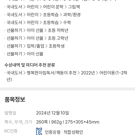
국내도서
어린이
어린이 문학
그림책
국내도서
어린이
초등학습
과학/환경
국내도서
어린이
초등학습
수학
선물하기
아이 선물
초등 저학년
선물하기
아이 선물
초등 고학년
선물하기
입학/졸업
초등학생
선물하기
아이 선물
수상내역 및 미디어 추천 분류
국내도서
행복한아침독서/책둥이 추천
2022년
어린이용(1-2학
년)
품목정보
발행일
2024년 12월 10일
쪽수, 무게, 크기
260쪽 | 962g | 275*305*45mm
KC인증
인증유형 : 적합성확인