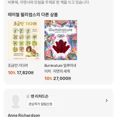
비롯해, 자연사와 모험을 주제로 한 책을 쓰고 있습니다.
레이철 윌리엄스
의 다른 상품
조금만 기다려
illuminature 일루미네
이처 : 자연의 세계
10
17,820
%
원
10
27,000
%
원
글
앤 리처드슨
관심작가 알림신청
Anne Richardson