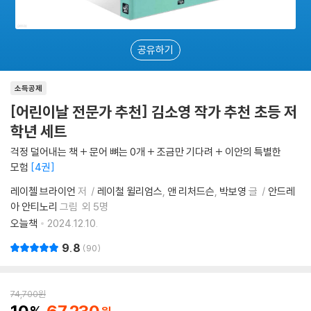
공유하기
소득공제
[어린이날 전문가 추천] 김소영 작가 추천 초등 저
학년 세트
걱정 덜어내는 책 + 문어 뼈는 0개 + 조금만 기다려 + 이안의 특별한
모험
4권
레이첼 브라이언
저
레이철 윌리엄스
앤 리처드슨
박보영
글
안드레
아 안티노리
그림
외 5명
오늘책
2024.12.10.
9.8
90
74,700
원