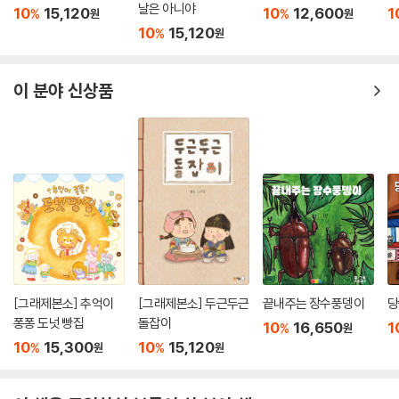
날은 아니야
10
15,120
10
12,600
1
%
%
원
원
10
15,120
%
원
이 분야 신상품
[그래제본소] 추억이
[그래제본소] 두근두근
끝내주는 장수풍뎅이
당
퐁퐁 도넛 빵집
돌잡이
10
16,650
1
%
원
10
15,300
10
15,120
%
%
원
원