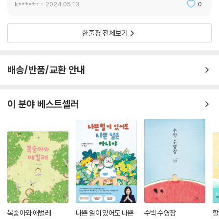
k*****n
2024.05.13.
0
한줄평 전체보기
배송/반품/교환 안내
이 분야 베스트셀러
복숭아와 애벌레
나쁜 일이 있어도 나쁜
수박 수영장
할