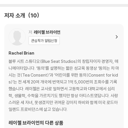
게 기다리는 일은 지루하게 느껴질 뿐입니다.
『조금만 기다려』
왜 기다려야 해요?
저자 소개
10
[도서] 이안의 특별한 모험
1분 동안 인간의 심장은 60~100번 뛴다
2023 볼로냐 국제아동도서전 올해의 일러스트레이터
8분 만에 햇빛이 지구에 닿는다
2023 볼로냐 국제아동도서전 THE BRAW AMAZING BOOKSHELF 선
한 시간이면 올빼미는 먹이를 사냥한다
저
레이첼 브라이언
정
하룻밤 사이 달이 뜨고 진다
관심작가 알림신청
하루 동안 잠자리는 날 준비를 마친다
『이안의 멋진 집』 신아미 작가의 신간 그림책
열이틀이 지나면 검은지빠귀 알이 부화한다
Rachel Brian
2주에 걸쳐 낙타는 사막을 건너 물을 마신다
블루 시트 스튜디오(Blue Seat Studios)의 창립자이자 경영자, 애
『이안의 멋진 집』으로 2023년 볼로냐 국제아동도서전에서 가장 우수한 1
한 달이면 달이 지구를 한 바퀴 돈다
니메이터입니다. ‘동의’를 설명하는 짧은 성교육 동영상 ‘동의는 차 마
00명의 신인 작가 작품에 주어지는 상인 THE BRAW AMAZING BOOK
여러 달 동안 꿀단지개미는 식량을 저장한다
시는 것(Tea Consent)’과 ’어린이를 위한 동의(Consent for kid
SHELF 부문에 선정되고, 그해 올해의 일러스트레이터로도 선정되며 세
겨울 한 철 곰은 잠을 자며 봄을 기다린다
s)’는 전 세계 20여 개국에 번역되고 1억 5,000번의 조회수를 기록
계적으로 인정 받은 신아미 작가의 신작 『이안의 특별한 모험』이 출간되었
아홉 달 동안 아기가 자란다
했습니다. 레이첼은 교사로 일하면서 고등학교와 대학교에서 심리
어요. 전작에서는 세 명의 친구들에게 상상 속 멋진 집을 지어 주었던 건축
1년 동안 사과나무가 자라 열매를 맺는다
학, 생물학, 수학을 가르치기도 했지만 항상 아티스트였답니다. 사랑
가 이안이 이번 『이안의 특별한 모험』에서는 갑자기 사라진 앙리 삼촌을
25년에 걸쳐 산호초가 만들어진다
스러운 세 자녀, 못생겼지만 귀여운 강아지 하비와 함께 미국 로드아
찾아 전 세계를 넘어 우주로까지 모험을 떠나요.
30년 만에 용설란 꽃이 핀다
일랜드 프로비던스에 살고 있습니다.
60년이 지나면 열대우림이 다시 생긴다
70년을 살며 아프리카코끼리는 자라고 늙어 간다
레이첼 브라이언
의 다른 상품
80년가량 살면 인간의 수명이 다한다