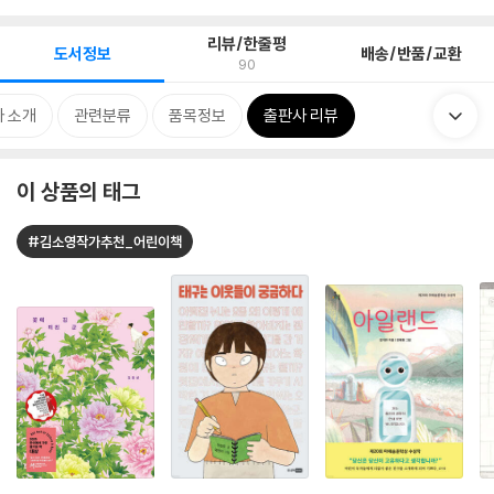
리뷰/한줄평
도서정보
배송/반품/교환
90
 소개
관련분류
품목정보
출판사 리뷰
이 상품의 태그
#김소영작가추천_어린이책