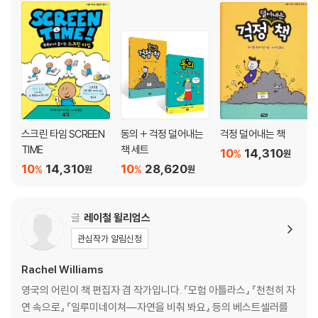
100살이 넘어 갈라파고스땅거북은 일생을 마친다
찾아보기
『이안의 특별한 모험』
스크린 타임 SCREEN
동의 + 걱정 덜어내는
걱정 덜어내는 책
TIME
책 세트
10
14,310
%
원
10
14,310
10
28,620
%
%
원
원
글
레이철 윌리엄스
관심작가 알림신청
Rachel Williams
영국의 어린이 책 편집자 겸 작가입니다. 『모험 아틀라스』 『천천히 자
연 속으로』 『일루미네이쳐―자연을 비춰 봐요』 등의 베스트셀러를