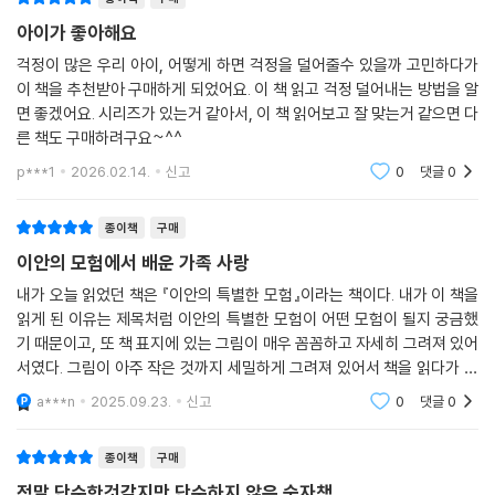
이 책을 통해 불안과 걱정에 익숙해지는 연습을 해 보세요. 여러분의 세상
아이가 좋아해요
에서 불안과 걱정이 줄어들고, 즐거움과 용기는 늘어날 것입니다.
걱정이 많은 우리 아이, 어떻게 하면 걱정을 덜어줄수 있을까 고민하다가
이 책을 추천받아 구매하게 되었어요. 이 책 읽고 걱정 덜어내는 방법을 알
면 좋겠어요. 시리즈가 있는거 같아서, 이 책 읽어보고 잘 맞는거 같으면 다
“용감하다는 건 두려움이나 걱정, 불안이 전혀 없다는 뜻이 아니에요.”
른 책도 구매하려구요~^^
유머러스한 삽화, 명료한 문장으로 이야기하는 진짜 용기와 행복
p***1
2026.02.14.
신고
0
댓글
0
이 책은 재치 있고 밝은 일러스트로 ‘걱정’과 ‘불안’을 느끼는 모든 사람에
종이책
구매
게 걱정에서 벗어나 더 나은 삶을 사는 방법 - 예를 들어 도전 또는 실패와
이안의 모험에서 배운 가족 사랑
친해지는 법, 자신감 기르는 법 등을 노련하면서도 유머러스하게 설명합니
다. 스퀘어 호흡법, 걱정 일기, 코드 빼기 등등 이 책에서 소개하는 10여 가
내가 오늘 읽었던 책은 『이안의 특별한 모험』이라는 책이다. 내가 이 책을
읽게 된 이유는 제목처럼 이안의 특별한 모험이 어떤 모험이 될지 궁금했
지 ‘불안 수리 도구’들 역시 간단하면서도 편하게 우리 몸과 마음에 평온한
기 때문이고, 또 책 표지에 있는 그림이 매우 꼼꼼하고 자세히 그려져 있어
‘안전지대’를 되찾게 도와줍니다.
서였다. 그림이 아주 작은 것까지 세밀하게 그려져 있어서 책을 읽다가 지
루하거나 집중이 안 될 때는 각 장 안의 구조물 속에 있는 이안을 찾는 걸
이 책에는 시험공부, 많은 사람 앞에서 발표하기, 인간관계처럼 나이를 불
a***n
2025.09.23.
신고
0
댓글
0
추천한다.
문하고 누구나 쉽게 공감할 수 있는 걱정과 불안이 담겨 있습니다. 그리고
걱정과 불안에서 벗어나 새롭고 흥미로운 일에 도전하고 자신감과 행복을
종이책
구매
되찾는 방법도 담고 있지요. 이 책은 걱정과 불안이 찾아왔을 때 여러분들
정말 단순한것같지만 단순하지 않은 숫자책