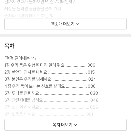
달까지 갔다가 돌아오면 몇 킬로미터일까?
세상을 둘러싼 궁금증을 풀어 가며
숫자와 사랑에 빠지게 하는 책
책소개 더보기
[도서] 조금만 기다려 : 기다림 끝에 만나게 되는 경이로운 자연의 이야기
“세상 모든 것에는 각자의 계절이 있습니다.”
기다림의 가치를 한 편의 동화처럼 담아낸
목차
아름다운 과학 지식 그림책
『걱정 덜어내는 책』
2024년 크리스마스를 앞두고 기다림의 의미와 그 가치를 전하는 과학 그
1장 우리 몸은 위험을 미리 알려 줘요 ……………… 006
림책 『조금만 기다려』가 전 세계 18개국에서 출간되었습니다. 이 책은 1분
2장 불안과 인사를 나눠요 …………………………… 015
에서 100년까지 지구상에서 일어나는 여러 가지 과학 현상을 섬세한 삽화
3장 불안은 우리를 방해해요 ………………………… 024
와 함께 보여 주며, 인생에서 특별한 순간과 만나기 위해서는 왜 기다림의
4장 우리 몸이 보내는 신호를 살펴요 ……………… 030
시간이 필요한지를 돌아보게 합니다. 빠르게 흘러가는 오늘날의 우리 아이
5장 두뇌를 훈련해요 …………………………………… 038
들에게 천천히 살아가는 즐거움을 전하고자 여러 나라의 출판사가 함께 참
6장 안전지대를 넓혀요 ………………………………… 048
여한 이번 공동 프로젝트의 한국어판은 아이스크림미디어에서 맡아 펴냈
7장 실패와 친해져요 …………………………………… 055
습니다.
8장 도움을 받아요 …………………………………… 061
목차 더보기
기술이 발달할수록 즉각적 보상과 만족에 점점 더 길드는 요즘 어린이들에
『문어 뼈는 0개』