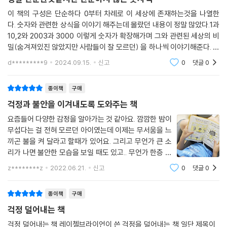
이 한층 더 용감하고 슬기롭게 헤쳐나갈 수 있도록 도울 것입니다.
이 책의 구성은 단순하다 0부터 차례로 이 세상에 존재하는것을 나열한
다. 숫자와 관련한 상식을 이야기 해주는데 몰랐던 내용이 정말 많았다.1과
10,2와 2003과 3000 이렇게 숫자가 확장해가며 그와 관련된 세상의 비
밀(숨겨져있진 않았지만 사람들이 잘 모르던) 을 하나씩 이야기해준다. 정
말 흥미로운 책이다
d*********9
2024.09.15.
신고
0
댓글
0
종이책
구매
걱정과 불안을 이겨내도록 도와주는 책
요즘들어 다양한 감정을 알아가는 것 같아요. 깜깜한 밤이
무섭다는 걸 전혀 모르던 아이였는데 이제는 무서움을 느
끼곤 불을 켜 달라고 할때가 있어요. 그리고 무언가 큰 소
리가 나면 불안한 모습을 보일 때도 있고.. 무언가 한층 커
가면서 감정에 대해서도 조금 더 성숙해진 느낌도 드는
z********z
2022.06.21.
신고
0
댓글
0
데.. 이시기에 읽으면 참 좋을 것 같아 보여주게 되었죠..
다양한 불안한 상황에 대해 질
종이책
구매
걱정 덜어내는 책
걱정 덜어내는 책 레이첼브라이언이 쓴 걱정을 덜어내는 책 일단 제목이