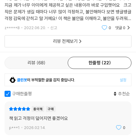
지금 제가 너무 아이에게 제공하고 싶은 내용이라 바로 구입햇어요 크고
작은 문제가 생길 때마다 너무 많이 걱정하고, 불안해하다 보면 뱅글뱅글
걱정 감옥에 갇히고 말 거예요! 이 책은 불안을 이해하고, 불안을 두려워하
지 않는 법, 도전 또는 실패와 친해지는 법, 자신감 기르는 법을 알려 줍니
z*****8
2022.06.20.
신고
0
댓글
0
다.
리뷰 전체보기
리뷰
68
한줄평
22
클린봇
이 부적절한 글을 감지 중입니다.
설정
구매한줄평
추천순
종이책
구매
책 읽고 걱정이 덜어지면 좋겠어요
p***1
2026.02.14.
0