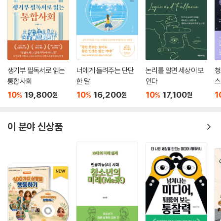
생기부 필독서로 읽는
너에게 들려주는 단단
논리를 알면 세상이 보
청
통합사회
한 말
인다
스
10
19,800
10
16,200
10
17,100
1
%
%
%
원
원
원
이 분야 신상품