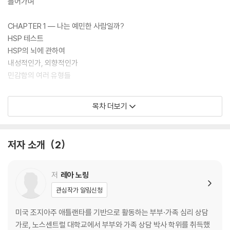
과 시각적 자극, 그리고 복잡미묘한 또래 관계의 역동이 쉼 없이 교차하는
들어가며
장소다. 예민한 청소년들은 교실 안의 소란스러움이나 선생님의 엄격한 말
투 하나에도 남들보다 훨씬 빠른 속도로 정서적 에너지를 소진한다. 이 책
CHAPTER 1 ― 나는 예민한 사람일까?
은 바로 그 지점에서 출발한다. 자신의 예민함을 ‘결함’으로 규정하며 스스
HSP 테스트
로를 고립시키는 청소년들에게, 그들이 가진 예민함이 실은 세상을 더 풍
HSP의 뇌에 관하여
부하고 아름답게 감각할 수 있는 귀중한 자산임을 역설한다. HSP의 두뇌
내성적인가, 외향적인가
는 특정 자극에 대해 일반인보다 훨씬 활발하게 반응하며, 이는 곧 뛰어난
민감함의 여러 유형들
관찰력과 통찰력, 공감 능력으로 이어진다. 남들이 놓치는 계절의 미세한
변화를 읽어내고, 슬퍼하는 친구의 마음을 말하지 않아도 알아채는 그들의
CHAPTER 2 ― 가족들에게 예민한 나에 대해 말하기
목차 더보기
능력은 우리 사회를 지탱하는 가장 따뜻한 힘이다. 이 책은 자책에 빠져 있
부모님에게 말하기
던 아이들에게 과학적 근거를 바탕으로 근본적인 안도감을 선사한다. 예민
형제자매에게 말하기
함은 결코 고쳐야 할 단점이 아니라 인생의 가장 빛나는 자원이다.
조부모님에게 말하기
저자 소개
2
재혼 가정에서 가족들에게 말하기
모두가 이해하는 건 아니다
준비가 될 때까지 기다려라
저
레아 노링
관심작가 알림신청
CHAPTER 3 ― 남보다 예민한 나, 학교에서 괜찮을까?
교사들이 호의적이지 않을 때
미국 조지아주 애틀랜타를 기반으로 활동하는 부부·가족 심리 상담
도울 수 있는 부분과 도울 수 없는 부분
가로, 노스센트럴 대학교에서 부부와 가족 상담 박사 학위를 취득했