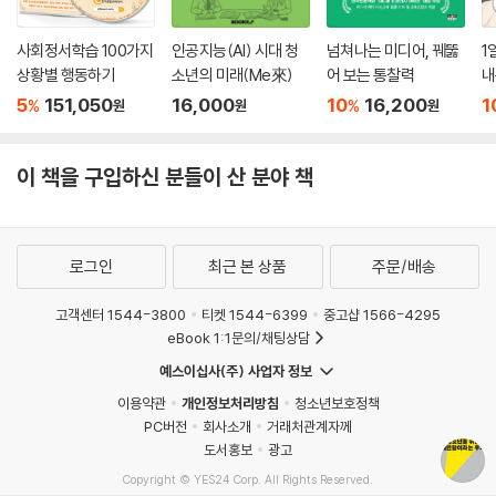
사회정서학습 100가지
인공지능(AI) 시대 청
넘쳐나는 미디어, 꿰뚫
1
상황별 행동하기
소년의 미래(Me來)
어 보는 통찰력
내
5
151,050
16,000
10
16,200
1
%
%
원
원
원
이 책을 구입하신 분들이 산 분야 책
로그인
최근 본 상품
주문/배송
고객센터 1544-3800
티켓 1544-6399
중고샵 1566-4295
eBook 1:1문의/채팅상담
예스이십사(주) 사업자 정보
이용약관
개인정보처리방침
청소년보호정책
PC버전
회사소개
거래처관계자께
도서홍보
광고
Copyright © YES24 Corp. All Rights Reserved.