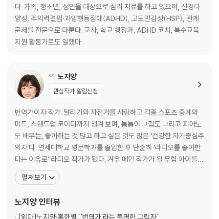
공식적인 제도가 있을까?
다. 가족, 청소년, 성인을 대상으로 심리 치료를 하고 있으며, 신경다
학교에서의 여러 인간관계, 문제 없을까?
양성, 주의력결핍·과잉행동장애(ADHD), 고도민감성(HSP), 관계
한 걸음 물러서거나 나서서 말하기
문제를 전문으로 다룬다. 교사, 학교 행정가, ADHD 코치, 특수교육
지원 활동가로도 일했다.
CHAPTER 4 ― 친구들끼리는 솔직하고 당당하게
누구에게 이야기할까?
어떻게 이야기를 시작할까?
역
노지양
부탁하기 vs 불평하기
관심작가 알림신청
관대함과 고마운 마음 갖기
갈등보다는 평화가 좋다
번역가이자 작가. 달리기와 자전거를 사랑하고 각종 스포츠 중계와
미드, 스탠드업 코미디까지 챙겨 보며, 틈틈이 그림도 그리고 피아노
CHAPTER 5 ― 내가 편안해야 다른 사람도 편안하다
도 배우는, 좋아하는 것 많고 하고 싶은 것도 많은 ‘건강한 자기중심주
당당하고 솔직하게 말하기
의자’다. 연세대학교 영문학과를 졸업한 후 단순히 ‘라디오를 좋아한
주도적인 삶을 위한 경계선 정하기
다는 이유로’ 라디오 작가가 됐다. 겨우 메인 작가가 될 무렵 아이를
용기 내어 경계선 알리기
가지면서 방송 일을 그만두게 되었다. 이후 번역을 시작해 10년이 넘
펼쳐보기
어가면서 점차 인정받는 번역가가 되었지만, 마음 한편에는 늘 자신
CHAPTER 6 ― 나는 내가 가장 잘 알고 있다
만의 글을 쓰고 싶은 갈망이 있었다. 번역가로서 만나온 단어들과 그
노지양
인터뷰
내면의 평화를 지키고 되찾기
에 관한 단상들을 쓴 책 『먹고사는 게 전부가
마음 안정 키트 만들기
[읽다]
노지양·홍한별 "'번역가'라는 투명한 그림자"