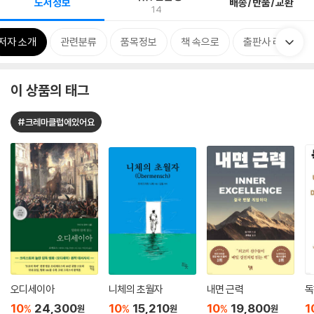
도서정보
배송/반품/교환
14
저자 소개
관련분류
품목정보
책 속으로
출판사 리뷰
이 상품의 태그
#크레마클럽에있어요
오디세이아
니체의 초월자
내면 근력
독
10
24,300
10
15,210
10
19,800
1
%
%
%
원
원
원