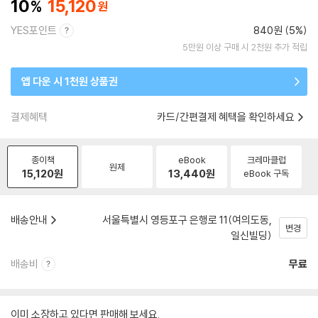
10
15,120
YES포인트
840원 (5%)
5만원 이상 구매 시 2천원 추가 적립
앱 다운 시 1천원 상품권
결제혜택
카드/간편결제 혜택을 확인하세요
종이책
eBook
크레마클럽
원제
15,120
원
13,440
원
eBook 구독
배송안내
서울특별시 영등포구 은행로 11(여의도동,
변경
일신빌딩)
배송비
무료
이미 소장하고 있다면 판매해 보세요.