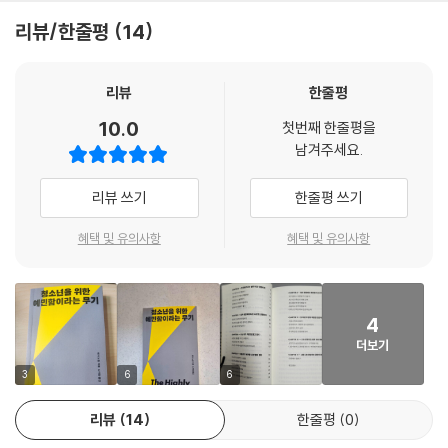
체적 방법을 제시하고 있다. 한 번쯤 깊이 생각해 보면 좋을 질문들도 넣었
는 소음과 복잡한 인간관계 속에서 정신적·신체적 과부하가 올 때 어떻게
리뷰/한줄평
14
다. 일기나 수첩을 옆에 두고 이 질문에 대한 답을 적어가면서 읽어도 좋을
호흡하고 공간을 분리하여 평온함을 되찾을 수 있는지에 대한 실전 팁을
것이다.
상세히 담았다. 또한 타인의 부정적인 감정에 쉽게 전염되어 정서적 탈진
--- p.17
을 겪지 않도록 건강한 ‘감정적 경계선’을 세우는 법을 가르쳐준다. 이는 단
리뷰
한줄평
순히 자신을 폐쇄하는 것이 아니라, 나를 온전히 보존함으로써 타인과 더
10.0
“넌 너무나 예민해!”
첫번째 한줄평을
깊고 진실하게 연결되기 위한 필수적인 준비 과정이다. “나는 왜 이렇게 예
남겨주세요.
이런 말을 자주 듣는가? 그렇다면 예민한 사람일 수는 있겠지만 그렇다고
민할까?”라는 자책을 이제는 “나는 남들보다 더 깊이 사랑하고 느낄 수 있
해서 ‘너무나’ 예민한 사람은 아닐 것이다. 또한 예민하다는 것이 나쁜 점도
는 존재다”라는 긍정의 확언으로 바꾸는 연습을 해보자. 무엇보다 이 책은
리뷰 쓰기
한줄평 쓰기
아니기 때문에 지금보다 더 무뎌져야 한다거나 내가 아닌 다른 사람이 되
예민한 사람들이 존재함으로써 이 세상이 얼마나 더 풍성하고 아름다워졌
어야 한다는 의미는 더더욱 아닐 것이다. 예민하다는 것은 내 주변에서 벌
는지를 역설하며 당당하게 자신을 표현할 수 있는 무한한 용기를 북돋운
혜택 및 유의사항
혜택 및 유의사항
어지는 일과 내 안에서 일어나는 일을 매우 잘 의식하고 있다는 뜻이다. 예
다. 예민하다는 것은 내 주변에서 벌어지는 일과 내 안에서 일어나는 일을
민한 사람들은 상스러운 언어, 시끄러운 소리, 눈부신 조명, 슬픈 음악, 자
누구보다 명민하게 의식하고 있다는 증거다. 지금보다 더 무뎌져야 한다거
극적인 냄새, 불편한 의자 같은 것들을 의식한다. 이런 것들이 너무나 압도
나 내가 아닌 다른 사람이 되어야 할 필요는 전혀 없다. 예민한 사람들은 그
적으로 느껴져 다른 사람들보다 더 크게 영향을 받기도 한다. 하지만 괜찮
4
자체로 빛나는 존재이며, 이 세상은 그들의 섬세한 시각과 깊은 통찰을 절
다! 이 세상은 예민한 사람들이 필요하다. 분위기가 부정적으로 바뀌거나
더보기
실히 필요로 한다.
한쪽으로 치우칠 때 가장 먼저 알아채는 사람들은 그 안에서 가장 예민한
3
6
6
이들이다.
리뷰
14
한줄평
0
--- p.21