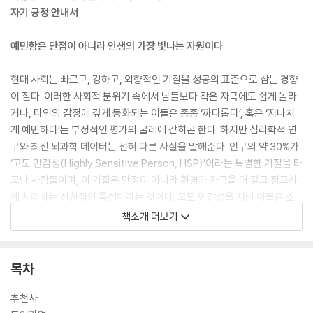
자기 긍정 안내서
예민함은 단점이 아니라 인생의 가장 빛나는 자원이다
현대 사회는 빠르고, 강하고, 외향적인 기질을 성공의 표준으로 삼는 경향
이 짙다. 이러한 사회적 분위기 속에서 남들보다 작은 자극에도 쉽게 놀라
거나, 타인의 감정에 깊게 동화되는 이들은 종종 ‘까다롭다’, 혹은 ‘지나치
게 예민하다’는 부정적인 평가의 굴레에 갇히곤 한다. 하지만 심리학적 연
구와 최신 뇌과학 데이터는 전혀 다른 사실을 말해준다. 인구의 약 30%가
‘고도 민감성(Highly Sensitive Person, HSP)’이라는 특별한 기질을 타
고난 사람들이며, 이 기질은 단점이 아니라 환경과 자극을 더 깊고 정교하
게 처리하는 선천적인 특성이라는 것이다. 고도 민감성을 지닌 이들은 소
음이나 빛, 냄새와 같은 물리적 자극뿐만 아니라 타인의 미세한 표정 변화
책소개 더보기
와 공간의 숨겨진 분위기까지 본능적으로 감지하는 섬세한 안테나를 지니
고 있다.
목차
자아 정체성이 형성되는 혼란스러운 십대 시기에 이러한 예민함은 축복인
동시에 자신감 결여의 원인이 되기도 한다. 학교라는 공간은 수많은 소음
추천사