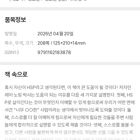
자폐 스펙트럼 장애
편식과 회피·제한적 음식섭취장애
강한 자극 추구 성향
품목정보
주의력 결핍 과잉행동장애
발행일
2026년 04월 20일
CHAPTER 10 ― 나는 안전하고 모든 것이 괜찮다
쪽수, 무게, 크기
208쪽 | 125*210*14mm
생각이 현실을 만들어낸다: 인지행동치료
ISBN13
9791162183878
나를 수용하고 균형을 찾는다: 변증법적 행동치료
CHAPTER 11 ― 나를 나로 완성하는 긍정의 말들
책 속으로
긍정 확언 말하기
혹시 자신이 HSP라고 생각된다면, 이 책이 큰 도움이 될 것이다! 저자인
참고 문헌
레아 노링 박사는 도움이 되는 이유를 다음 세 가지로 설명한다. 첫째, HS
P로 살아간다는 것이 무엇인지 이해할 수 있게 함으로써 우리가 어떤 면에
서건 “너무 ○○한” 사람이라는 생각에서 벗어나도록 도와줄 것이다. 둘
째, 스스로를 더 잘 이해하게 됨으로써 자신에게 필요한 것들을 주변 사람
들에게 합리적으로 설명할 수 있도록 해줄 것이다. 셋째, 스스로를 돌볼 수
있고, 다른 사람을 불편하게 하지 않으면서도 적당한 선을 그을 수 있도록
도와줄 것이다. 또한 HSP로 사는 것 자체가 선물과 같음을 받아들이고 누