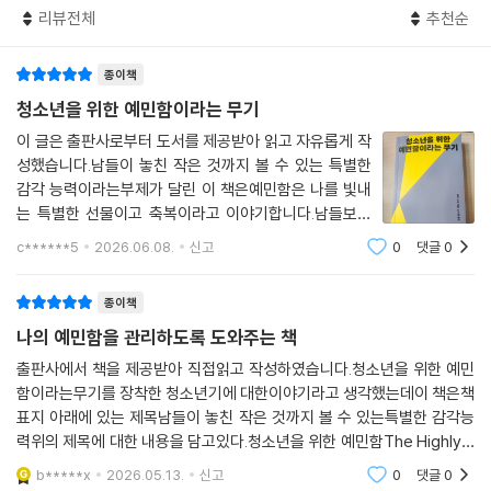
리뷰전체
추천순
종이책
청소년을 위한 예민함이라는 무기
이 글은 출판사로부터 도서를 제공받아 읽고 자유롭게 작
성했습니다.남들이 놓친 작은 것까지 볼 수 있는 특별한
감각 능력이라는부제가 달린 이 책은예민함은 나를 빛내
는 특별한 선물이고 축복이라고 이야기합니다.남들보다
섬세하고 신중하고 감각적인 청소년들이자신을 더욱 사
c******5
2026.06.08.
신고
0
댓글
0
랑하고 자신의 재능을 빛내며자유롭고 편안하게 살아가
도록 조언해주는 이 책은예민함은 단점이 아니라
종이책
나의 예민함을 관리하도록 도와주는 책
출판사에서 책을 제공받아 직접읽고 작성하였습니다.청소년을 위한 예민
함이라는무기를 장착한 청소년기에 대한이야기라고 생각했는데이 책은책
표지 아래에 있는 제목남들이 놓친 작은 것까지 볼 수 있는특별한 감각능
력위의 제목에 대한 내용을 담고있다.청소년을 위한 예민함The Highly S
ensitive Teen약자로 줄여서 HST(HSP의 Teens 버전 이다)HSP 는T
b*****x
2026.05.13.
신고
0
댓글
0
he Highly Sensitive Person 을