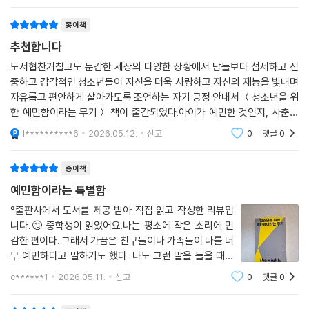
종이책
추천합니다
도서협찬거칠고도 둔감한 세상의 다양한 상황에서 남들보다 섬세하고 신
중하고 감각적인 청소년들이 자신을 더욱 사랑하고 자신의 재능을 빛내며
자유롭고 편안하게 살아가도록 조언하는 자기 긍정 안내서 ＜청소년을 위
한 예민함이라는 무기＞ 책이 출간되었다.아이가 예민한 것인지, 사춘기
때문인건지 알아보자.🔖자신만의 특별한 예민함을 인지하고 받아들이면
l**********6
2026.05.12.
신고
0
댓글
0
인생에서 더 많은 기
종이책
예민함이라는 특별함
°출판사에서 도서를 제공 받아 직접 읽고 작성한 리뷰입
니다.🙄 중학생이 읽었어요.나는 평소에 작은 소리에 민
감한 편이다. 그래서 가끔은 친구들이나 가족들이 나를 너
무 예민하다고 말하기도 했다. 나도 그런 말을 들을 때마
다 내가 이상한 건 아닐까 고민한 적이 많았는데 이 책 [청
c******1
2026.05.11.
신고
0
댓글
0
소년을 위한 예민함이라는 무기]를 읽으면서 예민함이 단
점이 아니라 남들과 다른 특별한 감각 능