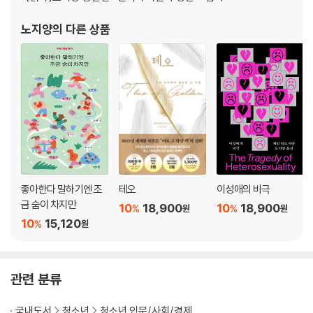
지나친 자극에서 물리적으로 벗어나기
노지양
의 다른 상품
CHAPTER 7 ― 어울리기 버거운 사람들이 있다
지나치게 외향적인 사람들
도전적 성향을 가진 사람들
비판적 성향을 가진 사람들
짓궂은 유형의 사람들
열정이 과도한 사람들
왜 어떤 사람들은 같이 있기 힘들까?
CHAPTER 8 ― 낯선 환경에서 예민함 다스리기
좋아한다 말하기엔 조
테오
이성애의 비극
친구 집에서 하룻밤 자고 올 때
금 숨이 차지만
10
18,900
10
18,900
%
%
원
원
친구의 가족들과 여행 갈 때
10
15,120
%
원
합숙 캠프에 참가했을 때
소풍이나 수학여행 갈 때
대학교 진학을 위해 집을 떠날 때
관련 분류
CHAPTER 9 ― 또 다른 유형의 특별한 민감자들
국내도서
청소년
청소년 인문/사회/경제