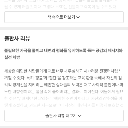
릴 수 있게 해줄 것이다. 그렇다. HSP는 선물이고 축복이 될 수도 있다.
--- 「추천사」 중에서
책 속으로 더보기
“그렇게 예민해서 이 세상 살아갈 수 있겠니?”
아무 의심 없는 사람들에게 짓궂은 장난을 걸어서 깜짝 놀라게 하는 TV 예
출판사 리뷰
능 프로그램을 보면서 괴로워하자, 한 친구가 나에게 이렇게 말했다. 하지
만 나는 이 세상을 살아가지 못할 정도로 예민하지는 않다. 우리 모두 마찬
불필요한 자극을 줄이고 내면의 평화를 유지하도록 돕는 공감의 메시지와
가지다! 이 세상은 매우 예민한 사람들의 시각과 관점 덕분에 더 나은 곳이
실전 처방
되어왔고, 그런 사람들이 없다면 이 세상은 지금보다 덜 아름답고 덜 멋진
곳이 될 것이다. 청소년기는 자신들의 예민한 기질을 이제 막 발견하기 시
세상은 예민한 사람들에게 때로 너무나 무심하고 시끄러운 전쟁터처럼 느
작하는 단계라서 많은 청소년이 자기 자신의 모습으로 존재하면서 이 세상
껴질 수 있다. 특히 ‘평균’과 ‘집단’을 강조하는 교육 환경 속에서 자신의 감
을 더 아름답게 만들고 있다는 사실을 깨닫지 못할 때가 많다.
각적 경계선을 지키려는 예민한 십대들의 노력은 때로 사회적 불안이나 과
--- p.15
도한 내향성이라는 껍질 속에 숨어버리는 결과로 이어진다. 이들에게 필요
한 것은 ‘무뎌져야 한다’라는 무책임한 조언이 아니다. 자신의 감수성을 어
이 책은 청소년을 위해 쓴 책으로, 고도 민감성이 무엇이고 고도로 민감한
떻게 조절하고, 과도한 자극으로부터 자신의 내면세계를 어떻게 보호할 것
개인, 즉 HSP로 살아가는 것이 무엇을 의미하는지 기초부터 설명한다. 실
인가에 대한 구체적이고 실천적인 대응 방법이 필요하다. 따라서 이 책은
출판사 리뷰 더보기
생활에 바로 도움이 될 수 있는 안내서를 지향했는데, 이를테면 부모, 교
예민한 청소년들이 일상에서 마주하는 구체적인 상황에 주목하며, 실질적
사, 친구들에게 자신의 기질에 대해 설명해야 할 때 어떻게 해야 하는지 구
이고 따뜻한 처방전을 제시한다. 집이나 학교, 친구들 사이에서 피할 수 없