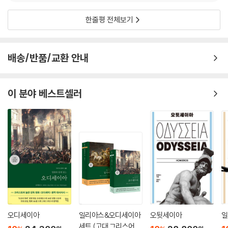
s*****t
2025.05.03.
0
한줄평 전체보기
배송/반품/교환 안내
이 분야 베스트셀러
오디세이아
일리아스&오디세이아
오뒷세이아
일