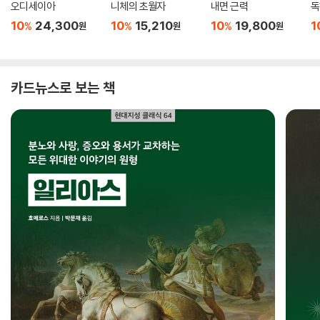
오디세이아
니체의 초월자
내면 근력
독
10
24,300
10
15,210
10
19,800
1
%
%
%
원
원
원
카드뉴스로 보는 책