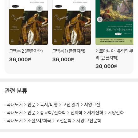
고백록 2 (큰글자책)
고백록 1 (큰글자책)
게르마니아 : 유럽의 뿌
리 (큰글자책)
36,000
36,000
원
원
30,000
원
관련 분류
국내도서
인문
독서/비평
고전 읽기
서양고전
국내도서
인문
종교학/신화학
신화학
세계신화
서양신화
국내도서
소설/시/희곡
고전문학
서양 고전문학