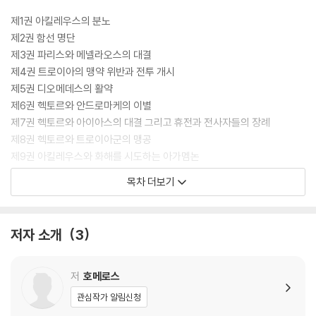
양쪽으로 편이 갈린 신들의 대격전이 숨가쁘게 펼쳐진다. 15,693행 24권
으로 이루어진 이 한편의 장엄한 서사시 속에서 고대인의 문학적인 탁월
제1권 아킬레우스의 분노
함, 신과 인간이 어우러진 세계관, 인생의 가치관, 죽을 수밖에 없는 인간
제2권 함선 명단
이 겪는 고통과 비탄을 보게 된다.
제3권 파리스와 메넬라오스의 대결
제4권 트로이아의 맹약 위반과 전투 개시
『일리아스』는 분노에 관한 이야기다. 트로이아 전쟁 영웅 아킬레우스의 분
제5권 디오메데스의 활약
노는 신들까지 흔들어놓고, 수많은 전사들을 죽음으로 부른다. 호메로스는
제6권 헥토르와 안드로마케의 이별
이 분노를 통해 신과 인간이 뒤엉킨 세계의 비극적 진실을 드러낸다. 현존
제7권 헥토르와 아이아스의 대결 그리고 휴전과 전사자들의 장례
하는 서양 문학의 시작점인 이 작품은, 인류 최초의 서사시이자 이후 모든
제8권 헥토르와 트로이아군의 맹공
문학의 원형이 되었다. 현대지성 클래식의 완역본은 원문 시(詩)의 운율과
제9권 아킬레우스와 화해를 시도하는 아가멤논
문체, 순서를 최대한 살리면서도 한국 독자들이 몰입해 읽을 수 있도록 옮
제10권 디오메데스와 오디세우스의 정탐
목차 더보기
기고 다듬었다. 103장의 생생한 명화와 이미지, 435개의 각주와 75쪽에
제11권 아가멤논의 활약 그리고 헥토르의 반격
달하는 치밀하고 방대한 해설은 고대 그리스의 지리와 역사, 신화적 배경,
제12권 방어벽 전투
인물과 신들에 대한 특징까지 빠짐없이 설명하며 작품의 깊은 이해를 돕는
제13권 함선들 옆에서 벌어진 전투
저자 소개
3
다. 특히 트로이아 전쟁을 둘러싼 영웅들의 계보와 이야기를 풍부하게 해
제14권 제우스를 속인 헤라와 그리스군의 반격
설하여, 입체적인 독서가 가능하도록 했다.
제15권 트로이아군의 대반격
제16권 파트로클로스의 활약
저
호메로스
한 걸음 더 깊이
제17권 파트로클로스의 시신을 둘러싼 전투
관심작가 알림신청
제18권 아킬레우스의 새로운 무구