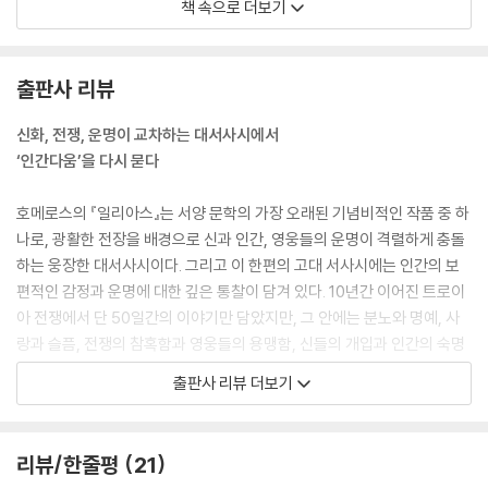
책 속으로 더보기
전쟁을 피해서 멀리 물러난다면, 트로스인과 땅에 끌리는
옷을 입고 다니는 트로이아 여자들 앞에서 몹시 부끄럽지 않겠소?
내 마음도 그렇게 하지 말라고 명령하고 있소. 나는 언제나 트로스인의
출판사 리뷰
선봉에 서서 용감하게 싸워, 아버지와 나 자신의 위대한 명성을
지켜야 한다고 배워왔기 때문이오.
신화, 전쟁, 운명이 교차하는 대서사시에서
물론 신성한 일리오스와 프리아모스와
‘인간다움’을 다시 묻다
훌륭한 물푸레나무 창을 든 프리아모스의 백성이
멸망할 날이 오리라는 것을 나도 생각하고 마음으로 잘 알고 있소.
호메로스의 『일리아스』는 서양 문학의 가장 오래된 기념비적인 작품 중 하
트로스인이 나중에 겪게 될 고통이나
나로, 광활한 전장을 배경으로 신과 인간, 영웅들의 운명이 격렬하게 충돌
헤카베와 프리아모스왕의 고통,
하는 웅장한 대서사시이다. 그리고 이 한편의 고대 서사시에는 인간의 보
적군에 의해 먼지 속으로 쓰러질 수많은 용감한 형제들의 고통보다
편적인 감정과 운명에 대한 깊은 통찰이 담겨 있다. 10년간 이어진 트로이
내가 더 걱정하는 것은 당신이 눈물을 흘리며 청동 갑옷 입은
아 전쟁에서 단 50일간의 이야기만 담았지만, 그 안에는 분노와 명예, 사
아카이오스인 중 누군가에게 끌려가
랑과 슬픔, 전쟁의 참혹함과 영웅들의 용맹함, 신들의 개입과 인간의 숙명
자유의 날을 빼앗겼을 때 겪을 고통이라오.
등 인류 역사를 관통하는 보편적인 주제들이 녹아 있다. 올림포스 신들의
출판사 리뷰 더보기
--- 「제6권, 헥토르와 안드로마케의 작별 장면」 중에서
개입이라는 신화적 세계관 속에서 펼쳐지는 영웅들의 활약상은 고대 그리
스인들의 이상과 가치관을 생생하게 보여주지만, 결국 인간은 스스로 자신
제우스의 자손인 라에르테스의 아들이자 지략가 오디세우스여,
의 운명을 선택하고 감당해야 한다는 메시지는 오늘날 우리에게도 깊은 성
리뷰/한줄평
21
내가 앞으로 어떻게 할지 단도직입적으로 밝히지 않을 수 없군요.
찰의 여지를 준다. 『일리아스』가 그저 전쟁터에서 분노하고 싸우고 암투하