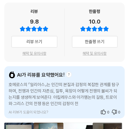
나는 반드시 내가 말한 대로 할 작정이오. 그렇지 않으면,
는 식의 ‘전쟁기’가 아니라, 서양 문명 전체를 해석하는 철학적인 텍스트이
당신들은 여기 앉아 내게 이런저런 잔소리를 늘어놓을 게 뻔할 테니.
자, 문학적 상상력의 원천으로 3,000년의 시간을 뛰어넘어 지금도 읽히
리뷰
한줄평
그자는 가슴속 진심과 다른 말을 내뱉는 자이기에
고 해석되고 적용되는 이유가 바로 여기에 있다.
9.8
10.0
나는 그가 하데스의 문들만큼이나 밉소.
어쨌든 내가 최선이라고 생각하는 바를 말해보겠소.
분노와 사랑, 증오와 용서가 뒤얽히며
아트레우스의 아들 아가멤논이나 다른 다나오스인들은
수천 년 문학과 드라마의 심장이 되다
리뷰 쓰기
한줄평 쓰기
나를 설득할 수 없소. 내가 쉼 없이 적들과 사생결단을 벌여도
그들은 조금도 고마워하지 않을 자들이오.
『일리아스』는 단순한 고대 전쟁사가 아닌, 인간 감정의 극한을 보여주는
혜택 및 유의사항
혜택 및 유의사항
뒤로 물러나 싸우지 않는 사람이나 열심히 싸우는 사람이나 똑같은
드라마이다. 『일리아스』는 트로이아 전쟁 10년째, 아카이오스군의 영웅
몫을 받고, 비겁한 자나 용감한 자나 똑같은 상을 받으며,
아킬레우스의 분노로 시작된다. 그리고 이 아킬레우스의 분노는 한 개인의
빈둥거리는 사람이나 열심히 일하는 사람이나 똑같이 죽지요.
자존심이 공동체 전체를 위협하는 결과를 낳는다. 아트레우스의 아들 아가
AI가 리뷰를 요약했어요!
나는 언제나 목숨을 내놓고 죽을 고생을 하며 싸웠지만,
멤논과 고귀한 아킬레우스의 다툼으로 시작된 일리아스는 영웅들의 분노
정작 내게 돌아온 이익은 아무것도 없었소.
호메로스의 『일리아스』는 인간의 본질과 감정의 복잡한 관계를 탐구
와 명예, 전쟁의 참혹함 그리고 신들의 개입을 중심으로 이야기가 전개된
--- 「제9권, 아킬레우스의 위선 혐오」 중에서
하며, 전쟁과 인간의 자존심, 질투, 욕망이 어떻게 전쟁의 불씨가 되
다. 이 격렬한 서사 속에서 인간의 강렬한 감정, 가족애와 헌신, 권력자의
는지를 생생하게 보여준다. 아킬레우스와 아가멤논의 갈등, 트로이
오만과 그로 인한 재앙, 그리고 복수와 연민의 드라마를 통해 인간 본성의
와 그리스 간의 전쟁 등은 인간의 감정이 전쟁을 촉발하고 지속시키
“친구여, 우리가 이 전쟁을 피해서
깊이를 탐구한다. 일리아스는 개인의 분노가 초래하는 파괴적인 결과, 운
는 과정을 드러낸다. 이 작품은 단순한 비극을 넘
영원토록 늙지 않고 죽지도 않을 수 있다면,
명과 신의 영향력에도 불구하고 스스로 선택하고 감당해야 하는 인간의 조
나도 선두에서 싸우지 않을 테고,
AI 리뷰가 도움이 되었나요?
0
0
건 그리고 갈등 속에서도 희미하게나마 보이는 화해의 가능성에 대한 깊은
남자에게 영광을 얻게 해주는 전장으로 자네를 보내지도 않을 것이네.
통찰을 제시하며 시대를 초월하는 울림을 준다.