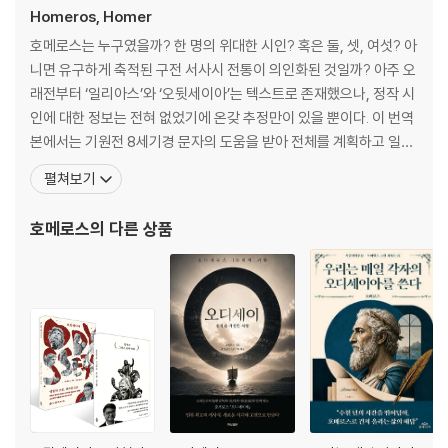
기원전 8세기, 호메로스는 트로이아 전쟁이라는 거대한 서사의 그릇에 고
제19권 아킬레우스와 아가멤논의 화해
Homeros, Homer
대 그리스인들의 세계관과 신화를 담아냈다. 『일리아스』는 10년간의 트로
제20권 아킬레우스의 맹활약
호메로스는 누구였을까? 한 명의 위대한 시인? 혹은 둘, 셋, 여섯? 아
이아 전쟁 중 단 50일간의 이야기에 집중하지만, 그 안에는 고대 그리스와
제21권 크산토스강과 신들의 참전
니면 유구하게 축적된 구전 서사시 전통이 의인화된 것일까? 아주 오
아나톨리아의 방대한 신화와 역사가 녹아 있다. 최고의 영웅 아킬레우스와
제22권 헥토르의 죽음
래전부터 ‘일리아스’와 ‘오뒷세이아’는 텍스트로 존재했으나, 정작 시
총사령관 아가멤논의 불화로 시작해 트로이아의 영웅 헥토르의 죽음으로
제23권 파트로클로스의 장례와 추모 경기
인에 대한 정보는 전혀 없었기에 온갖 추정만이 있을 뿐이다. 이 번역
끝나는 이야기 속에서, 우리는 올림포스의 신들이 인간사에 개입하는 모습
제24권 헥토르의 장례
본에서는 기원전 8세기경 문자의 도움을 받아 전체를 계획하고 일관
과 운명에 맞서는 인간의 고귀한 투쟁을 만난다. 이러한 신화적 세계관 속
된 시학으로 ‘일리아스’를 집필한 단 한 명의 시인을 상정하고 있고,
펼쳐보기
에서 펼쳐지는 영웅의 활약상은 고대 그리스인들의 이상과 가치관을 생생
해설 | 박문재
그를 ‘호메로스’라고 부른다. 서양 문학의 원형으로 추앙받는 고대 그
하게 보여준다. 호메로스는 이 작품에서 신과 인간의 세계를 절묘하게 교
리스의 시인. 플라톤은 『공화국』에서 호메로스를 “최초의 스승” “그
호메로스
의 다른 상품
차시킨다. 올림포스의 신들은 인간사에 끊임없이 영향을 미치지만, 결국
그리스군과 트로이아군 편성
리스 문화의 지도자” “모든 그리스의
인간의 운명은 인간 스스로가 선택해야 한다. 『일리아스』는 3,000년의 시
고대 그리스와 아나톨리아반도 지도
간을 뛰어넘어 여전히 우리에게 말을 건넨다. 전쟁과 평화, 분노와 자비, 명
주요 인명
예와 우정이라는 영원한 주제들은 오늘날에도 여전히 우리의 지혜로운 선
주요 신명
택을 기다리고 있다.