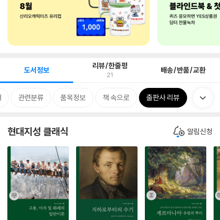
리뷰/한줄평
도서정보
배송/반품/교환
21
개
관련분류
품목정보
책 속으로
출판사 리뷰
현대지성 클래식
알림신청