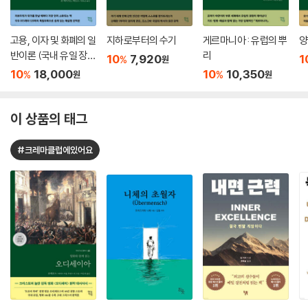
고용, 이자 및 화폐의 일
지하로부터의 수기
게르마니아 : 유럽의 뿌
양
반이론 (국내 유일 장별
리
10
7,920
1
%
원
해설 수록)
10
18,000
10
10,350
%
%
원
원
이 상품의 태그
#크레마클럽에있어요