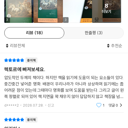
하지만 죽음의 운명은 천 갈래 만 갈래 길목마다 도사리고 있어,
필멸의 인간은 도망칠 수도 없고 피할 수도 없으니, 우리가 누군가에게
8
몇몇 핵심 장면을 살펴보자. 아가멤논과 아킬레우스가 서로 다투고 갈라서
영광을 바치든, 누군가가 우리에게 영광을 바치든 우리는 돌진하세.”
더보기
는 모습은 조직 내 권력 다툼과 불화를 연상시킨다. 자신의 공을 인정받지
사르페돈이 이렇게 말하자 글라우코스는 돌아서거나 거역하지 않았다.
못하고 부당한 대우를 받았다고 생각하는 아킬레우스의 분노는 우리가 겪
3
3
두 사람은 리키아인의 큰 무리를 이끌고 곧장 앞으로 나아갔고,
을 수 있는 좌절감과 다르지 않다. 아가멤논의 탐욕과 오만은 영웅들의 불
그들을 본 페테오스의 아들 메네스테우스가 두려워 부들부들 떨었다.
리뷰
18
한줄평
3
화를 야기하고 전쟁의 흐름을 뒤바꾼다. 이는 권력자의 그릇된 판단이 공
그들이 자기가 있는 망루 쪽을 공격하려고 다가왔기 때문이다.
동체에 얼마나 큰 재앙을 불러올 수 있는지 경고하며, 현대 사회의 리더십
그는 자신의 군사들을 파멸에서 지켜줄 아군 측 장수가 누가 있는지
리뷰전체
추천순
에 대한 중요한 질문을 던지기도 한다. 헥토르와 안드로마케의 이별 장면
찾아보려고 아카이오스인이 있는 망루를 유심히 훑어보다가
은 전쟁의 비극 속에서도 빛나는 가족애와 헌신을 보여준다. 사랑하는 아
전쟁에 지칠 줄 모르는 두 아이아스가 망루 위에 우뚝 서 있고,
내와 아들을 두고 전쟁터로 향하는 헥토르의 모습은 시대를 초월하여 가족
종이책
옆에는 막사에서 방금 온 테우크로스가 있는 것을 알았다.
과 공동체를 위해 헌신하는 모든 이들에게 깊은 공감을 선사한다.
헥토르에 빠져보세요.
--- 「제12권, 죽음을 인식하면서도 명예를 좇는 영웅」 중에서
압도적인 두께의 책이다. 하지만 책을 읽기에 도움이 되는 요소들이 있다.
또한, 아킬레우스가 헥토르의 시신을 훼손하는 복수 행위는 증오의 깊이와
중간중간 넣어준 명화. 배경이 우리나라가 아니라 상상하며 읽기에는 좀
신들을 두려워하는 마음으로 그리고 그대의 아버지를 생각해서라도
용서의 어려움을 보여주지만, 결국 프리아모스의 간청을 받아들여 시신을
어려운 점이 있는데 그때마다 명화를 보며 도움을 받는다. 그리고 글이 왼
나를 불쌍히 여겨주시오. 나는 지금 세상 사람 누구도 하지 않은 일을 하고
돌려주는 장면에서는 인간적인 연민과 화해의 가능성을 엿볼 수 있다.
쪽 정렬로 되어 있어 책 지면을 꽉 채우지 않아 답답하지 않고 책장을 넘기
있소.
이처럼 『일리아스』는 인간의 복잡하고 다면적인 감정을 생생하게 그려내
는데 어려움이 덜하다.예전 튀르키예 여행을 갔을 때 트로이 목마라며 만
d*****2
2026.07.28.
신고
1
댓글
0
내 아들들을 죽인 사람 앞에 손을 내밀고 있지 않소.
며, 시대를 초월하는 깊은 공감과 성찰을 이끌어낸다. 본문 곳곳에서는 『일
들어 놓은 말을
그러니 나는 그대의 아버지보다 훨씬 불쌍한 사람이오.”
리아스』의 생생하고 박진감 넘치는 장면들을 확인할 수 있다. “은빛 활을
프리아모스는 이렇게 말하며 아킬레우스 안에 아버지를 위해
종이책