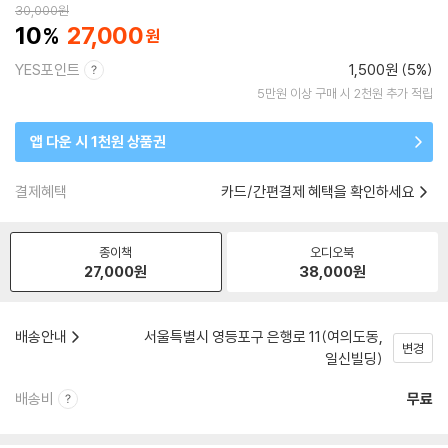
30,000
원
10
27,000
YES포인트
1,500원 (5%)
5만원 이상 구매 시 2천원 추가 적립
앱 다운 시 1천원 상품권
결제혜택
카드/간편결제 혜택을 확인하세요
종이책
오디오북
27,000
원
38,000
원
배송안내
서울특별시 영등포구 은행로 11(여의도동,
변경
일신빌딩)
배송비
무료