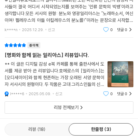
감정선을 고스란히 전달하며, 독자들에게 마치 한 편의 대하드라마를 감상
#연말리뷰호메로스의 일리아스(Ilias)는 모든 파편화된 인간의 감정과 서
하는 듯한 생생한 몰입감을 선사하고 있다. 103장의 생생한 명화와 이미지
사들이 결국 어디서 시작되었는지를 보여주는 '인류 문학의 빅뱅'이라고
는 독자들의 이해를 돕고, 435개의 각주는 낯선 지명, 인물, 신화적 배경,
생각합니다.모든 서사의 원형: 분노와 영광일리아스는 "노래하소서, 여신
고대 그리스의 풍습 등에 대한 궁금증을 즉시 해소한다. 또한, 트로이아 전
이여! 펠레우스의 아들 아킬레우스의 분노를!"이라는 문장으로 시작합니
쟁에 얽힌 영웅들의 복잡한 계보와 신들의 관계를 자세히 설명하여 독자들
다.우리 인생의 삶의 갈등이나 생존의 투쟁은 알고 보면 아킬레우스와 헥
k****n
2025.12.29.
신고
0
댓글
0
이 방대한 서사를 더욱 쉽고 흥미롭게 따라갈 수 있도록 친절하게 안내했
토르가 트로이 성벽 앞
다. 특히, 『일리아스』는 트로이아 전쟁이 일어난 지 10년째 되는 해의 사건
종이책
을 담아냈기 때문에 배경지식이 없이는 내용을 온전히 파악하기 어렵다.
[명화와 함께 읽는 일리아스] 리뷰입니다.
독자가 쉽게 이해할 수 있도록 트로이아 전쟁의 원인과 초기 전개 과정을 1
2장의 명화와 함께 자세히 소개함으로써 이 대작에 도전하는 누구나 쉽게
** 이 글은 디지털 감성 e북 카페를 통해 출판사에서 도
배경을 이해할 수 있도록 도왔다. 이 완역본은 『일리아스』를 처음 접하는
서를 제공 받아 쓴 리뷰입니다.호메로스의 [일리아스]는
[오디세이아]와 함께 현존하는 가장 오래된 서양 문학이
독자뿐만 아니라, 이미 이 작품을 읽었던 독자들에게도 새로운 통찰과 깊
자 서사시의 원형이다. 두 작품은 고대 그리스인들의 신화
이 있는 독서 경험을 선사할 것이다. 이 인생 고전을 통해 서양 문학의 근원
와 역사, 철학과 윤리를 융합한 서사문학의 정점이자, 오
을 탐색하고, 인간 존재의 영원한 가치에 대해 깊이 생각하는 특별한 경험
l*****6
2025.05.09.
신고
0
댓글
0
늘날까지도 수많은 작가와 예술가에게 영감을 주는 고전
을 하길 바란다.
중의고전이다. (작가 소개 참조)[명화와 함께
리뷰 전체보기
리뷰
18
한줄평
3