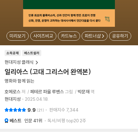
미리보기
사이즈비교
카드뉴스
파트너샵
공유하기
소득공제
베스트셀러
현대지성 클래식
일리아스 (고대 그리스어 완역본)
명화와 함께 읽는
호메로스
저
페테르 파울 루벤스
그림
박문재
역
현대지성
2025.04.18.
9.9
판매지수
7,344
21
베스트
인문
41위
독서/비평 top20 2주