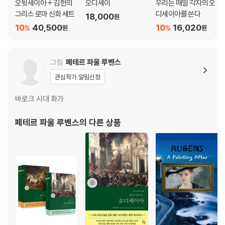
오뒷세이아 + 김헌의
오디세이
우리는 매일 각자의 오
그리스 로마 신화 세트
디세이아를 쓴다
18,000
원
10
40,500
10
16,020
%
%
원
원
그림
페테르 파울 루벤스
관심작가 알림신청
바로크 시대 화가
페테르 파울 루벤스
의 다른 상품