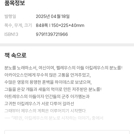
품목정보
발행일
2025년 04월 18일
쪽수, 무게, 크기
848쪽 | 150*225*40mm
ISBN13
9791139721966
책 속으로
분노를 노래하소서, 여신이여, 펠레우스의 아들 아킬레우스의 분노를!
아카이오스인에게 무수히 많은 고통을 안겨주었고,
수많은 영웅의 용맹한 혼백을 하이데스로 보냈으며,
그들을 온갖 개들과 새들의 먹이로 만든 저주받은 분노를!
아트레우스의 아들이자 인간들의 군주 아가멤논과
고귀한 아킬레우스가 서로 다투어 갈라선
그때부터 제우스의 계획은 이루어지기 시작했다.
--- 「제1권, 아킬레우스의 분노로 시작하는 이야기」 중에서
여보, 나도 그 모든 일이 걱정되오. 하지만 내가 겁쟁이처럼