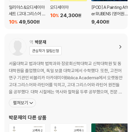
일리아스&오디세이아
오디세이아
[POD] A Painting Aft
세트 (고대 그리스어 완
er RUBENS (영어원
10
24,300
%
원
역본)
서)
10
49,500
9,400
%
원
원
역
박문재
관심작가 알림신청
서울대학교 법과대학 법학과와 장로회신학대학교 신학대학원 및 동
대학원을 졸업했으며, 독일 보쿰 대학교에서 수학했다. 또한, 고전어
연구 기관인 비블리카 아카데미아Biblica Academia에서 오랫동안
고대 그리스어와 라틴어를 익히고, 고대 그리스어와 라틴어 원전들
을 공부했다. 대학 시절에는 역사와 철학을 두루 공부했으며, 전문 번
역가로 30년 이상 인문학과 신학 도서를 번역해왔다. 역서로는 『자
펼쳐보기
유론』(존 스튜어트 밀), 『프로테스탄트 윤리와 자본주의 정신』(막스
베버), 『실낙원』(존 밀턴) 등이 있고, 라틴어 원전을 번역한 책으로
박문재
의 다른 상품
『고백록』(아우구스티누스), 『철학의