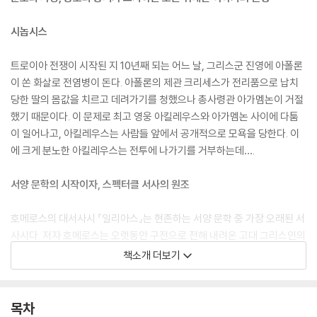
시놉시스
트로이아 전쟁이 시작된 지 10년째 되는 어느 날, 그리스군 진영에 아폴론
이 쏜 화살로 전염병이 돈다. 아폴론의 제관 크리세스가 전리품으로 납치
당한 딸의 몸값을 치르고 데려가기를 청했으나 총사령관 아가멤논이 거절
했기 때문이다. 이 문제로 최고 영웅 아킬레우스와 아가멤논 사이에 다툼
이 일어나고, 아킬레우스는 사람들 앞에서 공개적으로 모욕을 당한다. 이
에 크게 분노한 아킬레우스는 전투에 나가기를 거부하는데….
서양 문학의 시작이자, 스펙터클 서사의 원조
호메로스의 대서사시 『일리아스』는 현존하는 서양 문학 중 가장 오래된 서
사시다. 저자 호메로스는 오랫동안 구전으로 전해 내려온 고대 그리스인의
신화와 전설을 최초로 기록했을 뿐 아니라, 트로이아 전쟁이라는 그릇에
책소개 더보기
압축해 짜임새 있고 완성도 높은 문학 작품으로 탄생시켰다. ‘일리아스’는
‘일리온 이야기’라는 뜻이며, 일리온은 트로이아를 가리키는 명칭 중 하나
다. 트로이아의 운명을 놓고 목숨 걸고 싸우는 영웅들과 이해관계에 따라
목차