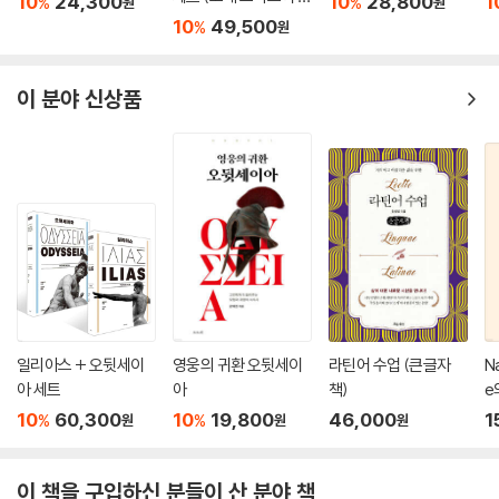
세트 (고대 그리스어 완
10
24,300
10
28,800
1
%
%
원
원
역본)
10
49,500
%
원
이 분야 신상품
일리아스 + 오뒷세이
영웅의 귀환 오뒷세이
라틴어 수업 (큰글자
N
아 세트
아
책)
e
10
60,300
10
19,800
46,000
1
%
%
원
원
원