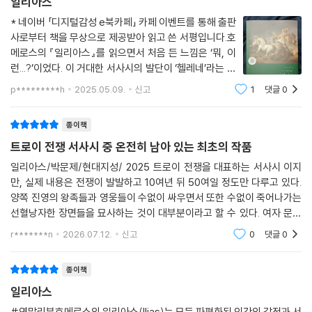
지닌” 아폴론의 화살이 그리스군 진영에 재앙을 퍼뜨리는 모습, 아가멤논
울고 싶은 심정을 불러일으켰다. 아킬레우스는 손으로
일리아스
의 엄명에 따라 브리세이스를 데리러 가는 전령들의 모습, 꿈의 신 오네이
노인을 잡아 약간 밀쳐냈다. 두 사람은 생각에 잠겼다.
로스를 통해 아가멤논에게 계략을 속삭이는 제우스, 빛나는 투구의 헥토르
* 네이버 「디지털감성 e북카페」 카페 이벤트를 통해 출판
노인은 아킬레우스의 발 앞에 엎드려 전사를 죽이는 헥토르를
가 아카이오스 군에 연설하는 장면, 판다로스의 화살에 메넬라오스가 부상
사로부터 책을 무상으로 제공받아 읽고 쓴 서평입니다.호
생각하며 통곡했고, 아킬레우스는 자기 아버지를 떠올리며,
메로스의 『일리아스』를 읽으면서 처음 든 느낌은 ‘뭐, 이
당하는 위기의 순간, 전차를 타고 질주하며 용맹을 떨치는 디오메데스의
또한 어떤 때는 파트로클로스가 생각나서 울었다. 두 사람이 우는 소리가
런...?’이었다. 이 거대한 서사시의 발단이 ‘헬레네’라는 한
모습, 거대한 돌을 던져 아이네이아스를 공격하는 디오메데스, 사랑하는
막사 전체에 울려 퍼졌다. 실컷 울고 나니 울고 싶은 심정이
여인 때문이라는 사실에 약간 맥이 빠졌기 때문이다. 물론
오빠 아레스에게 도움을 청하는 아프로디테, 헥토르와 안드로마케의 가슴
p*********h
2025.05.09.
신고
1
댓글
0
고귀한 아킬레우스의 마음과 사지에서 떠났다.
단순한 납치 문제 이상의 정치적 맥락이 존재한다는 건 짐
아픈 작별, 신들의 격렬한 싸움, 아킬레우스와 헥토르의 운명을 건 마지막
작할 수 있다. 하지만 결국
그러자 그는 의자에서 벌떡 일어나 노인을 손으로 잡아
결투 등, 끊임없이 독자들의 심장을 뛰게 하는 강렬한 순간들로 가득하다.
종이책
일으켜 세운 후, 노인의 흰 머리와 흰 수염을 불쌍히 여기며
특히, 영웅들의 갑옷이 부딪히는 소리, 창과 방패가 격돌하는 굉음, 전장의
트로이 전쟁 서사시 중 온전히 남아 있는 최초의 작품
그에게 날개 달린 말로 권했다.
함성 등이 생생하게 묘사되어 독자들은 마치 전쟁터 한가운데 있는 듯한
일리아스/박문제/현대지성/ 2025 트로이 전쟁을 대표하는 서사시 이지
--- 「제24권, 용서와 인간성 회복의 절정을 보여주다」 중에서
압도적인 분위기를 느낄 수 있다.
만, 실제 내용은 전쟁이 발발하고 10여년 뒤 50여일 정도만 다루고 있다.
양쪽 진영의 왕족들과 영웅들이 수없이 싸우면서 또한 수없이 죽어나가는
103장의 생생한 명화와 이미지, 풍성한 해설 및 각주로
선혈낭자한 장면들을 묘사하는 것이 대부분이라고 할 수 있다. 여자 문제
입체적으로 읽는, 이 시대 독자들을 위한 인생 고전
로 아가멤논에게 크게 삐친 아킬레우스가 전쟁에 참전하지 않고 방관하면
r*******n
2026.07.12.
신고
0
댓글
0
서 전쟁은 다르다누스
현대지성 클래식의 고대 그리스어 완역본은 원문 고대 그리스어 시(詩)의
운율과 문체, 순서를 최대한 살리면서도 한국 독자들이 몰입하여 읽을 수
종이책
있도록 섬세하게 번역하고 다듬었다. 고대 서사시 특유의 웅장함과 섬세한
일리아스