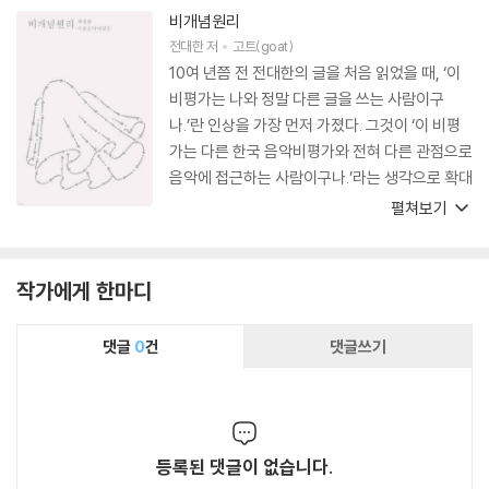
비개념원리
전대한
저
고트(goat)
10여 년쯤 전 전대한의 글을 처음 읽었을 때, ‘이
비평가는 나와 정말 다른 글을 쓰는 사람이구
나.’란 인상을 가장 먼저 가졌다. 그것이 ‘이 비평
가는 다른 한국 음악비평가와 전혀 다른 관점으로
음악에 접근하는 사람이구나.’라는 생각으로 확대
되기까지는 그리 오랜 시간이 걸리지 않았다. (그
펼쳐보기
를 통해서 처음으로 그 존재를 안) 분석철학의 언
어를 통해 걸러져 나온 음악은 나에게 다른 무엇
보다도 낯선 모습으로 다가온다. 음악을 듣고 그
작가에게 한마디
에 대한 비평을 읽으면서 오랫동안 별다른 생각을
가지지 않았던 전제들, 장르와 요소와 명칭과 감
댓글
0
건
댓글쓰기
각에 대해 당연하게 여겨온 정의들이 그의 글에서
는 질문의 대상이 된다. 분석과 의문이라는 프리
즘을 통해서 쪼개진, 아니 어쩌면 좀 더 투명해진
것일지도 모르는 음악의 낯선 모습이 그의 글 속
등록된 댓글이 없습니다.
에 있다. 그건 음악에 대해 무조건적인 애정이나