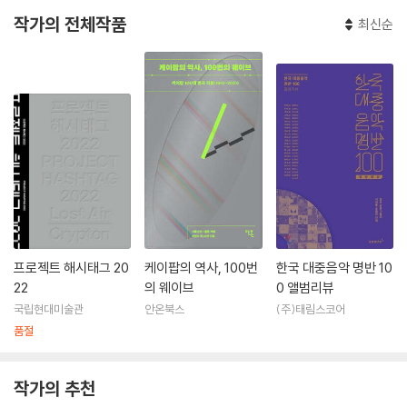
작가의 전체작품
최신순
프로젝트 해시태그 20
케이팝의 역사, 100번
한국 대중음악 명반 10
22
의 웨이브
0 앨범리뷰
국립현대미술관
안온북스
(주)태림스코어
품절
작가의 추천