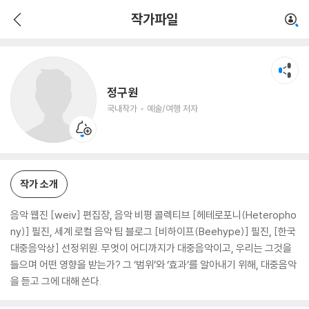
정구원
작가파일
국내작가
예술/여행 저자
정구원
국내작가
예술/여행 저자
작가 소개
음악 웹진 [weiv] 편집장, 음악 비평 콜렉티브 [헤테로포니(Heteropho
ny)] 필진, 세계 로컬 음악 팀 블로그 [비하이프(Beehype)] 필진, [한국
대중음악상] 선정위원. 무엇이 어디까지가 대중음악이고, 우리는 그것을
들으며 어떤 영향을 받는가? 그 ‘범위’와 ‘효과’를 알아내기 위해, 대중음악
을 듣고 그에 대해 쓴다.