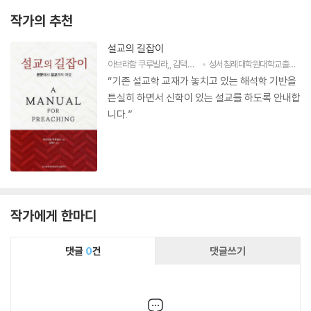
작가의 추천
설교의 길잡이
아브라함 쿠루빌라
,
김택수
저
성서침례대학원대학교출판부
“기존 설교학 교재가 놓치고 있는 해석학 기반을
튼실히 하면서 신학이 있는 설교를 하도록 안내합
니다.”
작가에게 한마디
댓글
0
건
댓글쓰기