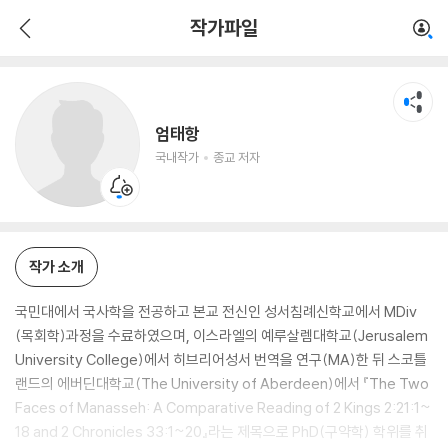
엄태항
작가파일
국내작가
종교 저자
엄태항
국내작가
종교 저자
작가 소개
국민대에서 국사학을 전공하고 본교 전신인 성서침례신학교에서 MDiv
(목회학)과정을 수료하였으며, 이스라엘의 예루살렘대학교(Jerusalem
University College)에서 히브리어성서 번역을 연구(MA)한 뒤 스코틀
랜드의 에버딘대학교(The University of Aberdeen)에서 『The Two
Faces of Manasseh: A Comparative Reading of 2 Kings 2:21:1~
18 and 2 Chronicles 33:1~20』라는 제목으로 PhD(구약학) 학위를 취