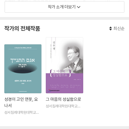
득했다. 출판된 논문으로 『Manasseh and the Punishment Narrativ
작가 소개 더보기
e, Tyndale Bulletin, 61/2 (2010)』 등이 있으며, 저서로 『역사와 파편 I:
히브리 고대사 독법(讀法)(나이, 2015)』이 있다. 현재 성서침례대학원대
학교 구약학 조교수로 섬기고 있다.
작가의 전체작품
최신순
성경이 고인 연못, 요
그 마음의 성실함으로
나서
성서침례대학원대학교출
판부
성서침례대학원대학교출
판부