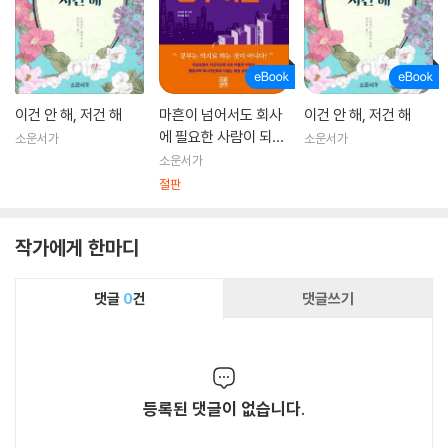
이건 안 해, 저건 해
마흔이 넘어서도 회사
이건 안 해, 저건 해
에 필요한 사람이 되기
소운서가
소운서가
위한 공부 기술
소운서가
절판
작가에게 한마디
댓글
0
건
댓글쓰기
등록된 댓글이 없습니다.