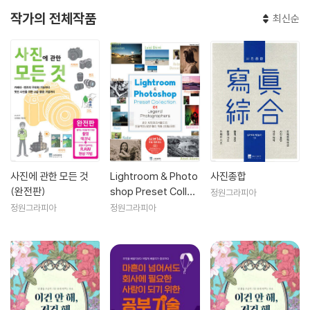
작가의 전체작품
최신순
사진에 관한 모든 것
Lightroom & Photo
사진종합
(완전판)
shop Preset Collec
정원그라피아
tion 01
정원그라피아
정원그라피아