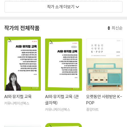
지컬’, ‘AI 예술 교육’과 같은 융합형 프로그램을 통해 뮤지컬 교육의 범위
작가 소개 더보기
를 확장하는 작업을 이어가고 있다.
작곡가로서 뮤지컬 〈바보사랑〉, 〈슈샤인보이〉, 〈별의 비밀〉 등 다양한 작품
의 작곡을 맡았으며, 합창 뮤지컬과 공연 음악 작업을 통해 창작자로서도
작가의 전체작품
최신순
활발히 활동하고 있다. 저서로는 《오페레타 뮤지컬 브레멘 음악대》(202
2), 《팬덤싱어》(2020), 《너에게 들려주고 싶은 K-pop》(2018) 등이 있
고, 뮤지컬과 음악 교육 분야를 중심으로 한 연구 성과를 KCI 등재 학술지
등에 꾸준히 발표하고 있다.
AI와 뮤지컬 교육
AI와 뮤지컬 교육 (큰
오랫동안 사랑받은 K-
글자책)
POP
커뮤니케이션북스
커뮤니케이션북스
중앙아트