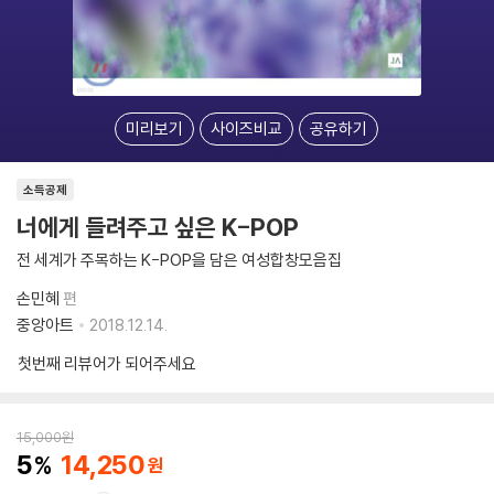
미리보기
사이즈비교
공유하기
소득공제
너에게 들려주고 싶은 K-POP
전 세계가 주목하는 K-POP을 담은 여성합창모음집
손민혜
편
중앙아트
2018.12.14.
첫번째 리뷰어가 되어주세요
15,000
원
5
14,250