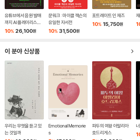
유튜브에서 음원 발매
문워크 : 마이클 잭슨의
포트레이트 인 재즈
재즈
까지 AI 플레이리스트
유일한 자서전
10
15,750
1
%
원
with 수노, 제미나이,
10
26,100
10
31,500
%
%
원
원
리퍼, 캔바, 캡컷, 스포
티파이
이 분야 신상품
우리는 무엇을 듣고 있
Emotional Memorie
파두의 여왕 아말리아
너
는 것일까
s
호드리게스
1