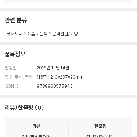
관련 분류
국내도서
예술
음악
음악일반/교양
품목정보
발행일
2018년 12월 14일
쪽수, 무게, 크기
116쪽 | 210*297*20mm
ISBN13
9788960575943
리뷰/한줄평
0
리뷰
한줄평
첫번째 리뷰어가
첫번째 한줄평을