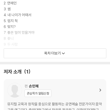
2. 연예인
3. 썸
4. 내 나이가 어때서
5. 엄지 척
6. 맞지?
7. 좋은 일이 있을거야
8. 좋니
9. 두 사람
10. 잊지 말아요
목차 더보기
11. 아버지
12. 다시 사랑한다 말할까
13. 한 남자
저자 소개
1
편
손민혜
관심작가 알림신청
뮤지컬 교육과 창작을 중심으로 활동하는 공연예술 전문가이자 음악
교육 연구자다. 중앙대학교에서 작곡을 전공하고, 이화여자대학교