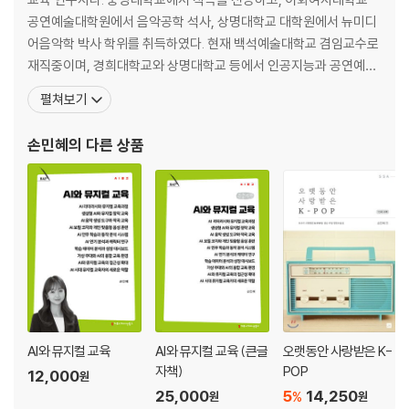
공연예술대학원에서 음악공학 석사, 상명대학교 대학원에서 뉴미디
어음악학 박사 학위를 취득하였다. 현재 백석예술대학교 겸임교수로
재직중이며, 경희대학교와 상명대학교 등에서 인공지능과 공연예술
을 접목한 강의를 진행하고 있다. ‘AI 학교 뮤지컬’, ‘AI 예술 교육’과 같
펼쳐보기
은 융합형 프로그램을 통해 뮤지컬 교육의 범위를 확장하는 작업을
이어가고 있다. 작곡가로서 뮤지컬 〈바보사랑〉, 〈슈샤인보이〉, 〈별의
손민혜
의 다른 상품
비밀〉 등 다양한 작품의 작곡을 맡았으며, 합창 뮤지컬
AI와 뮤지컬 교육
AI와 뮤지컬 교육 (큰글
오랫동안 사랑받은 K-
자책)
POP
12,000
원
25,000
5
14,250
%
원
원