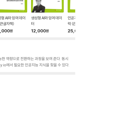
형 AI와 잉여 데이
생성형 AI와 잉여 데이
인공지능과 윤리적 맥
인공지능
(큰글자책)
터
락 (큰글자책)
락
,000
12,000
25,000
12,00
원
원
원
능한 역량으로 전환하는 과정을 보여 준다. 동시
py.io에서 필요한 인공지능 지식을 찾을 수 있다.