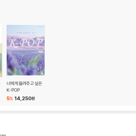
-
너에게 들려주고 싶은
K-POP
5
14,250
%
원