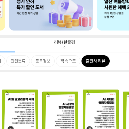
리뷰/한줄평
0
개
관련분류
품목정보
책 속으로
출판사 리뷰