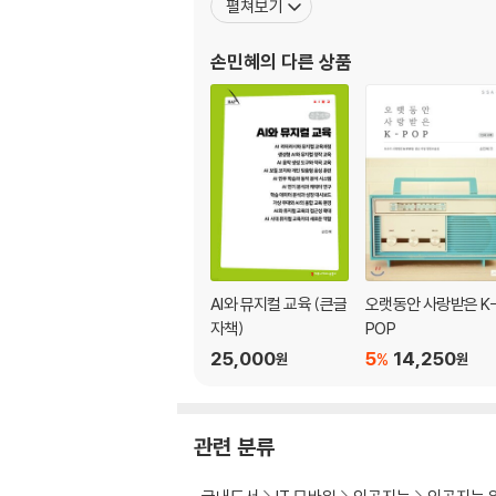
펼쳐보기
손민혜
의 다른 상품
AI와 뮤지컬 교육 (큰글
오랫동안 사랑받은 K
자책)
POP
25,000
5
14,250
%
원
원
관련 분류