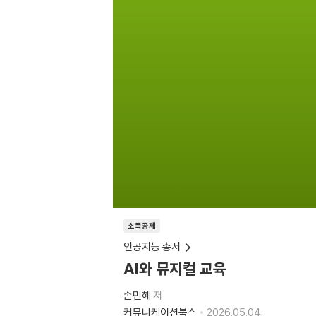
소득공제
인공지능 총서
AI와 뮤지컬 교육
손민혜
저
커뮤니케이션북스
2026.05.04.