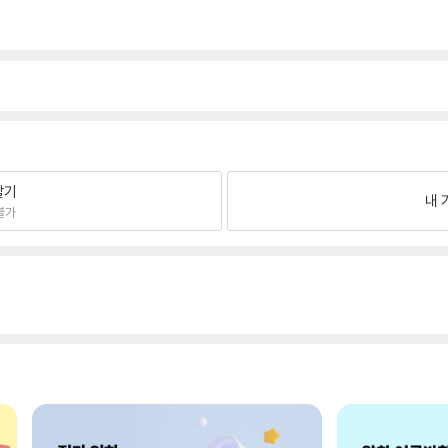
팔기
내 
불가